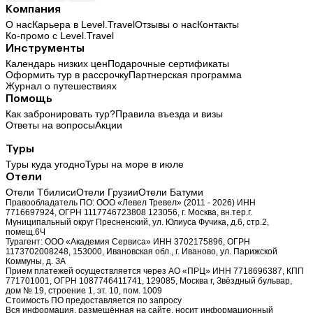
Компания
О нас
Карьера в Level.Travel
Отзывы о нас
Контакты
Ко-промо с Level.Travel
Инструменты
Календарь низких цен
Подарочные сертификаты
Оформить тур в рассрочку
Партнерская программа
Журнал о путешествиях
Помощь
Как забронировать тур?
Правила въезда и визы
Ответы на вопросы
Акции
Туры
Туры куда угодно
Туры на море в июле
Отели
Отели Тбилиси
Отели Грузии
Отели Батуми
Правообладатель ПО: ООО «Левел Тревел» (2011 - 2026) ИНН
7716697924, ОГРН 1117746723808 123056, г. Москва, вн.тер.г.
Муниципальный округ Пресненский, ул. Юлиуса Фучика, д.6, стр.2,
помещ.6Ч
Турагент: ООО «Академия Сервиса» ИНН 3702175896, ОГРН
1173702008248, 153000, Ивановская обл., г. Иваново, ул. Парижской
Коммуны, д. ЗА
Прием платежей осуществляется через АО «ПРЦ» ИНН 7718696387, КПП
771701001, ОГРН 1087746411741, 129085, Москва г, Звёздный бульвар,
дом № 19, строение 1, эт. 10, пом. 1009
Стоимость ПО предоставляется по запросу
Вся информация, размещённая на сайте, носит информационный