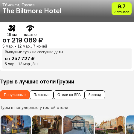
Тбилиси, Грузия
9.7
The Biltmore Hotel
7 отзывов
18 км
платно
от 219 089 ₽
5 мар. - 12 мар., 7 ночей
Выгодные туры на соседние даты
от 257 727 ₽
5 мар. - 13 мар., 8 н.
Туры в лучшие отели Грузии
Популярные
Пляжные
Отели со SPA
5 звезд
Туры в популярные у гостей отели