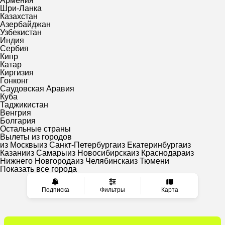
Армения
Шри-Ланка
Казахстан
Азербайджан
Узбекистан
Индия
Сербия
Кипр
Катар
Киргизия
Гонконг
Саудовская Аравия
Куба
Таджикистан
Венгрия
Болгария
Остальные страны
Вылеты из городов
из Москвы
из Санкт-Петербурга
из Екатеринбурга
из
Казани
из Самары
из Новосибирска
из Краснодара
из
Нижнего Новгорода
из Челябинска
из Тюмени
Показать все города
Подписка
Фильтры
Карта