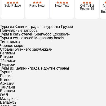
★
★
★
★
★
★
★
★
★
★
★
★
★
★
Sole Palace
Piano Hotel
Hotel Tuta
Old Tbilisi
Ап
Rooms 38
Bat
Туры из Калининграда на курорты Грузии
Популярные запросы
Туры в сеть отелей Sherwood Exclusive
·
Туры в сеть отелей Megasaray hotels
·
Тип отдыха
Черное море
·
Страны ближнего зарубежья
·
Регионы
Батуми
·
Тбилиси
·
Гудаури
·
Туры из Калининграда в другие страны
Турция
Россия
Египет
Абхазия
Таиланд
Вьетнам
ОАЭ
Мальдивы
Беларусь