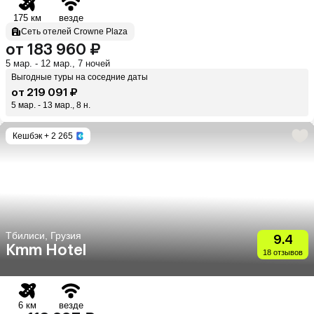
175 км
везде
Сеть отелей Crowne Plaza
от 183 960 ₽
5 мар. - 12 мар., 7 ночей
Выгодные туры на соседние даты
от 219 091 ₽
5 мар. - 13 мар., 8 н.
Кешбэк
+ 2 265
Тбилиси, Грузия
9.4
Kmm Hotel
18 отзывов
6 км
везде