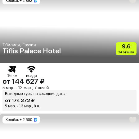
Кешбэк
+ 2 892
Тбилиси, Грузия
9.6
Tiflis Palace Hotel
34 отзыва
16 км
везде
от 144 627 ₽
5 мар. - 12 мар., 7 ночей
Выгодные туры на соседние даты
от 174 372 ₽
5 мар. - 13 мар., 8 н.
Кешбэк
+ 2 500