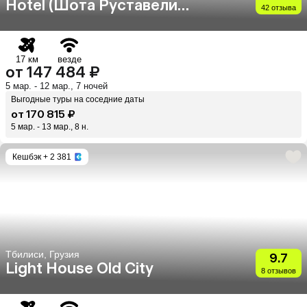
Hotel (Шота Руставели
42 отзыва
Бутик Отель)
17 км
везде
от 147 484 ₽
5 мар. - 12 мар., 7 ночей
Выгодные туры на соседние даты
от 170 815 ₽
5 мар. - 13 мар., 8 н.
Кешбэк
+ 2 381
Тбилиси, Грузия
9.7
Light House Old City
8 отзывов