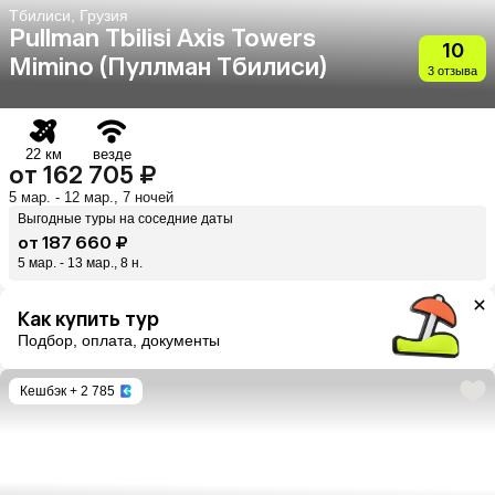
Тбилиси, Грузия
Pullman Tbilisi Axis Towers
10
Mimino (Пуллман Тбилиси)
3 отзыва
22 км
везде
от 162 705 ₽
5 мар. - 12 мар., 7 ночей
Выгодные туры на соседние даты
от 187 660 ₽
5 мар. - 13 мар., 8 н.
Как купить тур
Подбор, оплата, документы
Кешбэк
+ 2 785