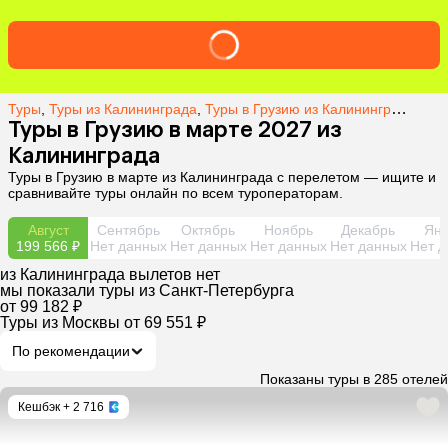
Туры
,
Туры из Калининграда
,
Туры в Грузию из Калининграда
,
Тур
Туры в Грузию в марте 2027 из
Калининграда
Туры в Грузию в марте из Калининграда с перелетом — ищите и
сравнивайте туры онлайн по всем туроператорам.
Август
Сентябрь
Октябрь
Ноябрь
Декабрь
Янв
199 566 ₽
Нет данных
Нет данных
Нет данных
Нет данных
Нет д
из
Калининграда
вылетов нет
мы показали туры
из
Санкт-Петербурга
от 99 182 ₽
Туры из Москвы
от 69 551 ₽
По рекомендации
Показаны туры в 285 отелей
Кешбэк
+ 2 716