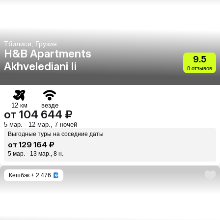
Тбилиси, Грузия
H&B Apartments
9.5
Akhvelediani Ii
8 отзывов
12 км
везде
от 104 644 ₽
5 мар. - 12 мар., 7 ночей
Выгодные туры на соседние даты
от 129 164 ₽
5 мар. - 13 мар., 8 н.
Кешбэк
+ 2 476