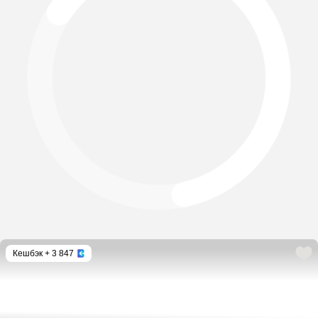
Кешбэк
+ 3 847