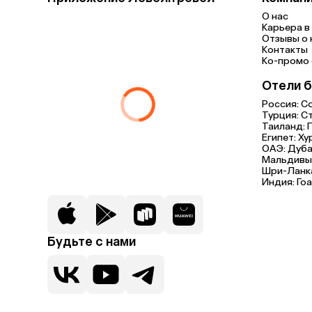
О нас
Карьера в 
Отзывы о 
Контакты
Ко-промо с
Отели б
Россия:
С
Турция:
С
Таиланд:
Египет:
Ху
ОАЭ:
Дуба
Мальдивы
Шри-Ланк
Индия:
Гоа
Будьте с нами