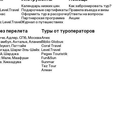
Календарь низких цен
Как забронировать тур?
Level.Travel
Подарочные сертификаты
Правила въезда и визы
нас
Оформить тур в рассрочку
Ответы на вопросы
Партнерская программа
Акции
 Level.Travel
Журнал о путешествиях
ез перелета
Туры от туроператоров
очи,
Адлер,
СПб,
Москва
Anex
тамбул,
Анталья,
Алания
Biblio Globus
Пхукет,
Паттайя
Coral Travel
ргада,
Шарм-Эль-Шейх
Level.Travel
й,
Шарджа
Pegas Touristik
:
Мале,
Маафуши
Fun&Sun
а:
Хиккадува
Sunmar
Tez Tour
Алеан