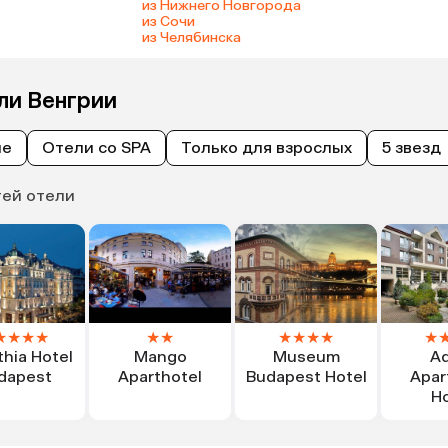
из Нижнего Новгорода
из Сочи
из Челябинска
ли Венгрии
ые
Отели со SPA
Только для взрослых
5 звезд
тей отели
★
★
★
★
★
★
★
★
★
★
★
thia Hotel
Mango
Museum
Ad
dapest
Aparthotel
Budapest Hotel
Apar
Ho