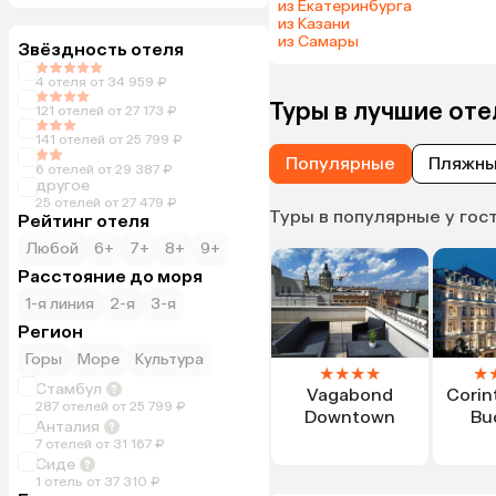
из Екатеринбурга
из Казани
из Самары
Звёздность отеля
4 отеля от 34 959 ₽
Туры в лучшие оте
121 отелей от 27 173 ₽
141 отелей от 25 799 ₽
Популярные
Пляжн
6 отелей от 29 387 ₽
другое
25 отелей от 27 479 ₽
Туры в популярные у гос
Рейтинг отеля
Любой
6+
7+
8+
9+
Расстояние до моря
1-я линия
2-я
3-я
Регион
Горы
Море
Культура
★
★
★
★
★
Стамбул
Vagabond
Corin
287 отелей от 25 799 ₽
Downtown
Bu
Анталия
7 отелей от 31 167 ₽
Сиде
1 отель от 37 310 ₽