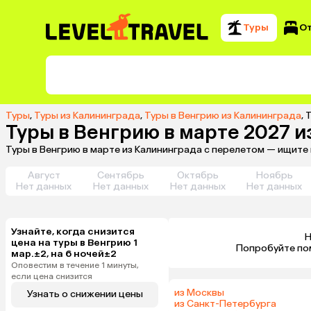
Туры
О
Туры
,
Туры из Калининграда
,
Туры в Венгрию из Калининграда
,
Т
Туры в Венгрию в марте 2027 
Туры в Венгрию в марте из Калининграда с перелетом — ищите
Август
Сентябрь
Октябрь
Ноябрь
Нет данных
Нет данных
Нет данных
Нет данных
Узнайте, когда снизится
Н
цена на туры в Венгрию 1
 Попробуйте по
мар.±2, на 6 ночей±2
Оповестим в течение 1 минуты,
если цена снизится
из Москвы
Узнать о снижении цены
из Санкт-Петербурга