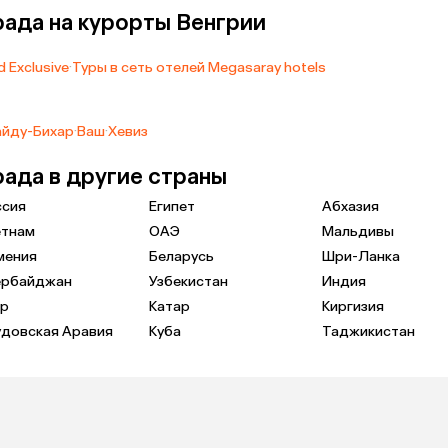
рада на курорты Венгрии
 Exclusive
·
Туры в сеть отелей Megasaray hotels
айду-Бихар
·
Ваш
·
Хевиз
рада в другие страны
ссия
Египет
Абхазия
етнам
ОАЭ
Мальдивы
мения
Беларусь
Шри-Ланка
ербайджан
Узбекистан
Индия
пр
Катар
Киргизия
удовская Аравия
Куба
Таджикистан