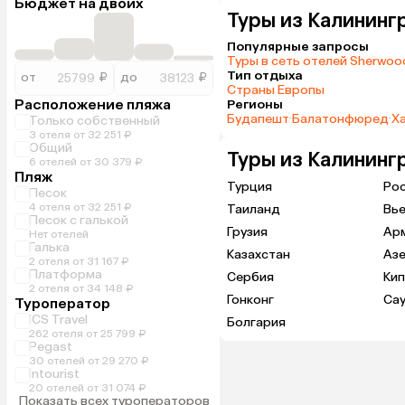
Бюджет на двоих
Туры из Калининг
Популярные запросы
Туры в сеть отелей Sherwood
Тип отдыха
от
₽
до
₽
Страны Европы
Расположение пляжа
Регионы
Будапешт
·
Балатонфюред
·
Х
Только собственный
3 отеля от 32 251 ₽
Общий
Туры из Калининг
6 отелей от 30 379 ₽
Пляж
Турция
Ро
Песок
4 отеля от 32 251 ₽
Таиланд
Вь
Песок с галькой
Грузия
Ар
Нет отелей
Галька
Казахстан
Аз
2 отеля от 31 167 ₽
Платформа
Сербия
Ки
2 отеля от 34 148 ₽
Гонконг
Са
Туроператор
ICS Travel
Болгария
262 отеля от 25 799 ₽
Pegast
30 отелей от 29 270 ₽
Intourist
20 отелей от 31 074 ₽
Показать всех туроператоров