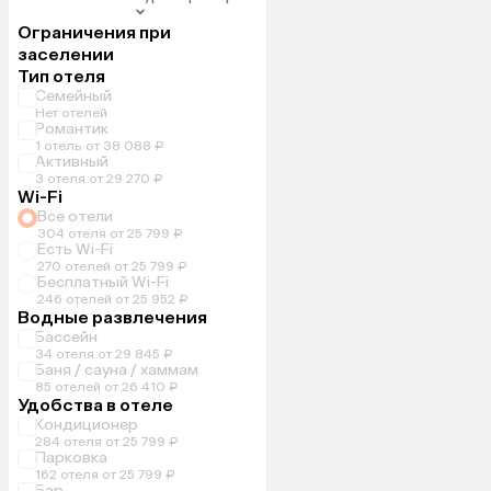
Ограничения при
заселении
Тип отеля
Семейный
Нет отелей
Романтик
1 отель от 38 088 ₽
Активный
3 отеля от 29 270 ₽
Wi-Fi
Все отели
304 отеля от 25 799 ₽
Есть Wi-Fi
270 отелей от 25 799 ₽
Бесплатный Wi-Fi
246 отелей от 25 952 ₽
Водные развлечения
Бассейн
34 отеля от 29 845 ₽
Баня / сауна / хаммам
85 отелей от 26 410 ₽
Удобства в отеле
Кондиционер
284 отеля от 25 799 ₽
Парковка
162 отеля от 25 799 ₽
Бар