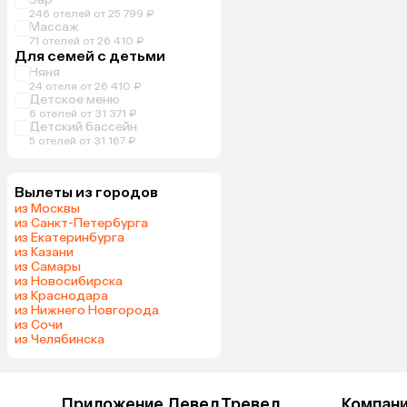
246 отелей от 25 799 ₽
Массаж
71 отелей от 26 410 ₽
Для семей с детьми
Няня
24 отеля от 26 410 ₽
Детское меню
6 отелей от 31 371 ₽
Детский бассейн
5 отелей от 31 167 ₽
Вылеты из городов
из Москвы
из Санкт-Петербурга
из Екатеринбурга
из Казани
из Самары
из Новосибирска
из Краснодара
из Нижнего Новгорода
из Сочи
из Челябинска
Приложение Левел.Тревел
Компан