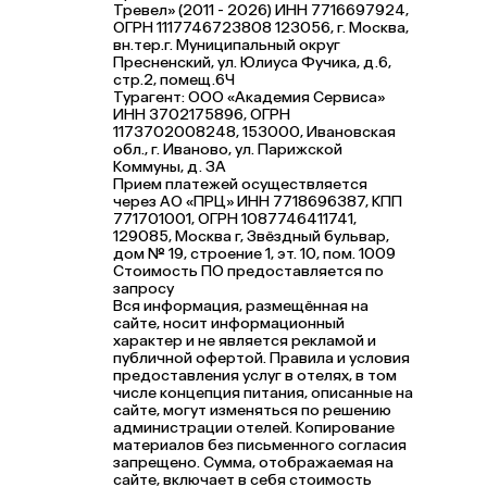
Тревел» (2011 - 2026) ИНН 7716697924,
ОГРН 1117746723808 123056, г. Москва,
вн.тер.г. Муниципальный округ
Пресненский, ул. Юлиуса Фучика, д.6,
стр.2, помещ.6Ч
Турагент: ООО «Академия Сервиса»
ИНН 3702175896, ОГРН
1173702008248, 153000, Ивановская
обл., г. Иваново, ул. Парижской
Коммуны, д. ЗА
Прием платежей осуществляется
через АО «ПРЦ» ИНН 7718696387, КПП
771701001, ОГРН 1087746411741,
129085, Москва г, Звёздный бульвар,
дом № 19, строение 1, эт. 10, пом. 1009
Стоимость ПО предоставляется по
запросу
Вся информация, размещённая на
сайте, носит информационный
характер и не является рекламой и
публичной офертой. Правила и условия
предоставления услуг в отелях, в том
числе концепция питания, описанные на
сайте, могут изменяться по решению
администрации отелей. Копирование
материалов без письменного согласия
запрещено. Сумма, отображаемая на
сайте, включает в себя стоимость