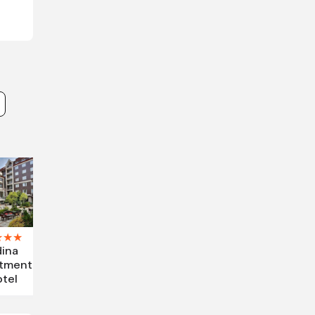
★
★
★
ina
tment
tel