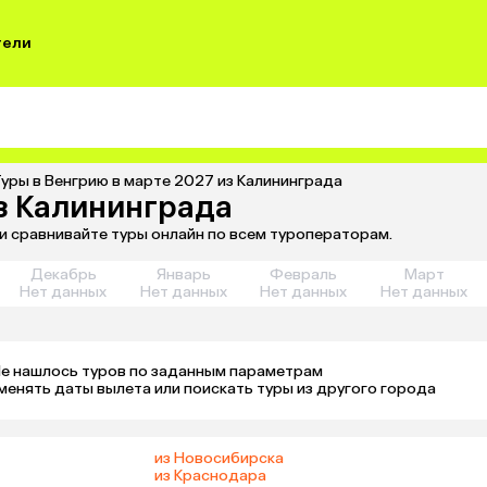
тели
уры в Венгрию в марте 2027 из Калининграда
из Калининграда
 и сравнивайте туры онлайн по всем туроператорам.
Декабрь
Январь
Февраль
Март
Нет данных
Нет данных
Нет данных
Нет данных
е нашлось туров по заданным параметрам 

менять даты вылета или поискать туры из другого города
из Новосибирска
из Краснодара