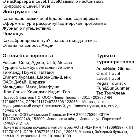
О нас
Карьера в Level.Travel
Отзывы о нас
Контакты
Ко-промо с Level.Travel
Инструменты
Календарь низких цен
Подарочные сертификаты
Оформить тур в рассрочку
Партнерская программа
Журнал о путешествиях
Помощь
Как забронировать тур?
Правила въезда и визы
Ответы на вопросы
Акции
Отели без перелета
Туры от
туроператоров
Россия:
Сочи,
Адлер,
СПб,
Москва
Турция:
Стамбул,
Анталья,
Алания
Anex
Biblio Globus
Таиланд:
Пхукет,
Паттайя
Coral Travel
Египет:
Хургада,
Шарм-Эль-Шейх
Level.Travel
ОАЭ:
Дубай,
Шарджа
Pegas Touristik
Мальдивы:
Мале,
Маафуши
Fun&Sun
Sunmar
Шри-Ланка:
Хиккадува
Индия:
Гоа
Tez Tour
Алеан
Правообладатель ПО: ООО «Левел Тревел» (2011 - 2026) ИНН
7716697924, ОГРН 1117746723808 123056, г. Москва, вн.тер.г.
Муниципальный округ Пресненский, ул. Юлиуса Фучика, д.6, стр.2,
помещ.6Ч
Турагент: ООО «Академия Сервиса» ИНН 3702175896, ОГРН
1173702008248, 153000, Ивановская обл., г. Иваново, ул. Парижской
Коммуны, д. ЗА
Прием платежей осуществляется через АО «ПРЦ» ИНН 7718696387, КПП
771701001, ОГРН 1087746411741, 129085, Москва г, Звёздный бульвар,
дом № 19, строение 1, эт. 10, пом. 1009