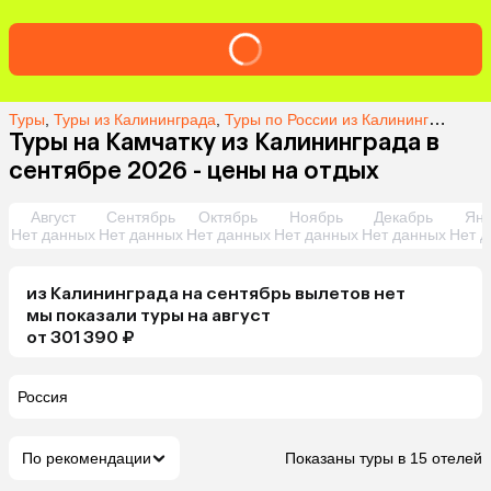
Туры
,
Туры из Калининграда
,
Туры по России из Калининграда
,
Ту
Туры на Камчатку из Калининграда в
сентябре 2026 - цены на отдых
Август
Сентябрь
Октябрь
Ноябрь
Декабрь
Янв
Нет данных
Нет данных
Нет данных
Нет данных
Нет данных
Нет д
из
Калининграда
на сентябрь
вылетов нет
мы показали туры
на
август
от 301 390 ₽
Россия
По рекомендации
Показаны туры в 15 отелей