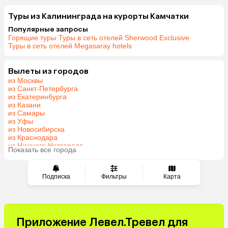
Туры из Калининграда на курорты Камчатки
Популярные запросы
Горящие туры
·
Туры в сеть отелей Sherwood Exclusive
·
Туры в сеть отелей Megasaray hotels
Вылеты из городов
из Москвы
из Санкт-Петербурга
из Екатеринбурга
из Казани
из Самары
из Уфы
из Новосибирска
из Краснодара
из Нижнего Новгорода
Показать все города
из Перми
Подписка
Фильтры
Карта
Приложение Левел.Тревел для