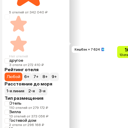
5 отелей от 342 040 ₽
1
Кешбэк
+ 7 624
13 от
Нет отелей
другое
3 отеля от 272 410 ₽
Рейтинг отеля
Любой
6+
7+
8+
9+
Расстояние до моря
1-я линия
2-я
3-я
Тип размещения
Отель
110 отелей от 279 172 ₽
Вилла
13 отелей от 373 056 ₽
Гостевой дом
2 отеля от 296 168 ₽