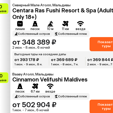
Северный Мале Атолл, Мальдивы
0
Centara Ras Fushi Resort & Spa (Adul
зывов
Only 18+)
линия
песок
10 м
11 км
везде
Собственный остров
Собственный пляж
от 348 389 ₽
Показат
туры
2 июн. - 8 июн., 6 ночей
Выгодные туры на соседние даты
от 393 178 ₽
от 369 689 ₽
от 369 844 
1 июн. - 9 июн., 8 н.
1 июн. - 8 июн., 7 н.
2 июн. - 9 июн., 7 
Вааву Атолл, Мальдивы
0
Cinnamon Velifushi Maldives
зывов
песок
67 км
везде
Собственный остров
Собственный пляж
от 502 904 ₽
Показат
туры
1 июн. - 7 июн., 6 ночей