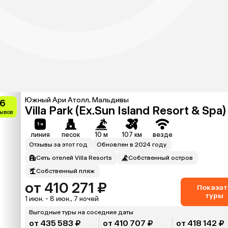
Южный Ари Атолл, Мальдивы
.6
Villa Park (Ex.Sun Island Resort & Spa)
зывов
линия
песок
10 м
107 км
везде
Отзывы за этот год
Обновлен в 2024 году
Сеть отелей Villa Resorts
Собственный остров
Собственный пляж
от 410 271 ₽
Показат
туры
1 июн. - 8 июн., 7 ночей
Выгодные туры на соседние даты
от 435 583 ₽
от 410 707 ₽
от 418 142 ₽