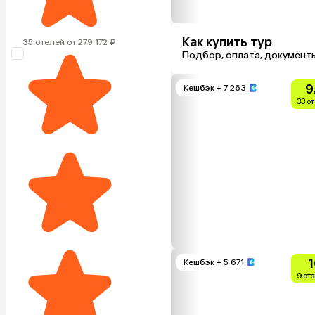
Как купить тур
35 отелей от 279 172 ₽
Подбор, оплата, документ
9
Кешбэк
+ 7 263
33 о
1
Кешбэк
+ 5 671
9 от