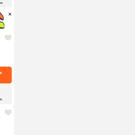
 н.
ь
₽
н.