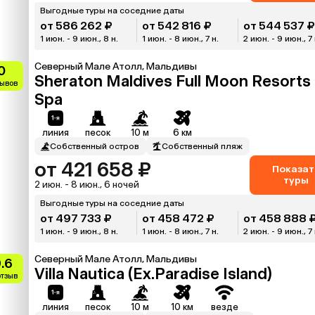
Выгодные туры на соседние даты
от 586 262 ₽
от 542 816 ₽
от 544 537 
1 июн. - 9 июн., 8 н.
1 июн. - 8 июн., 7 н.
2 июн. - 9 июн., 7 
Северный Мале Атолл, Мальдивы
0
Sheraton Maldives Full Moon Resorts
зывов
Spa
линия
песок
10 м
6 км
Собственный остров
Собственный пляж
от 421 658 ₽
Показат
туры
2 июн. - 8 июн., 6 ночей
Выгодные туры на соседние даты
от 497 733 ₽
от 458 472 ₽
от 458 888 
1 июн. - 9 июн., 8 н.
1 июн. - 8 июн., 7 н.
2 июн. - 9 июн., 7 
Северный Мале Атолл, Мальдивы
.6
Villa Nautica (Ex.Paradise Island)
отзыв
линия
песок
10 м
10 км
везде