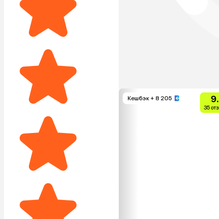
9
Кешбэк
+ 8 205
35 от