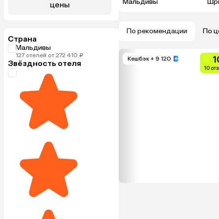
Мальдивы
Шр
цены
По рекомендации
По ц
Страна
Мальдивы
127 отелей от 272 410 ₽
1
Кешбэк
+ 9 120
Звёздность отеля
10 от