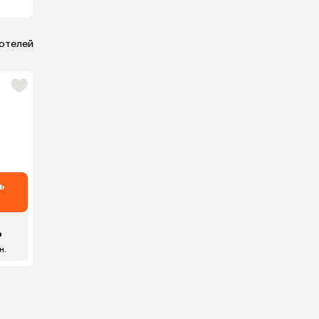
 отелей
ь
₽
н.