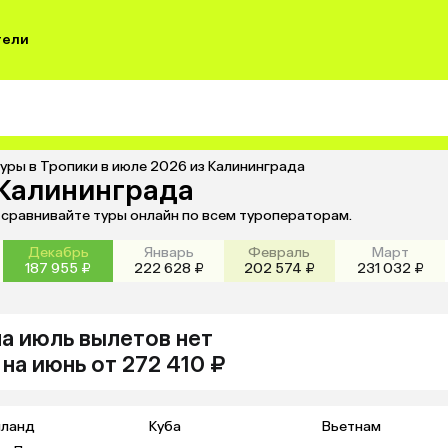
тели
уры в Тропики в июле 2026 из Калининграда
 Калининграда
и сравнивайте туры онлайн по всем туроператорам.
Декабрь
Январь
Февраль
Март
187 955 ₽
222 628 ₽
202 574 ₽
231 032 ₽
на июль
вылетов нет
на
июнь
от 272 410 ₽
иланд
Куба
Вьетнам