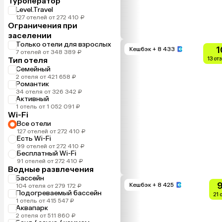
Туроператор
Level.Travel
127 отелей от 272 410 ₽
Ограничения при
заселении
Только отели для взрослых
1
Кешбэк
+ 8 433
7 отелей от 348 389 ₽
Тип отеля
13 от
Семейный
2 отеля от 421 658 ₽
Романтик
34 отеля от 326 342 ₽
Активный
1 отель от 1 052 091 ₽
Wi-Fi
Все отели
127 отелей от 272 410 ₽
Есть Wi-Fi
99 отелей от 272 410 ₽
Бесплатный Wi-Fi
91 отелей от 272 410 ₽
Водные развлечения
Бассейн
9
Кешбэк
+ 8 425
104 отеля от 279 172 ₽
Подогреваемый бассейн
21 
1 отель от 415 547 ₽
Аквапарк
2 отеля от 511 860 ₽