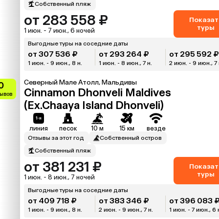
Собственный пляж
от 283 558 ₽
Показат
туры
1 июн. - 7 июн., 6 ночей
Выгодные туры на соседние даты
от 307 536 ₽
от 293 264 ₽
от 295 592 
1 июн. - 9 июн., 8 н.
1 июн. - 8 июн., 7 н.
2 июн. - 9 июн., 7 
Северный Мале Атолл, Мальдивы
0
Cinnamon Dhonveli Maldives
зывов
(Ex.Chaaya Island Dhonveli)
линия
песок
10 м
15 км
везде
Отзывы за этот год
Собственный остров
Собственный пляж
от 381 231 ₽
Показат
туры
1 июн. - 8 июн., 7 ночей
Выгодные туры на соседние даты
от 409 718 ₽
от 383 346 ₽
от 396 083 
1 июн. - 9 июн., 8 н.
2 июн. - 9 июн., 7 н.
1 июн. - 7 июн., 6 