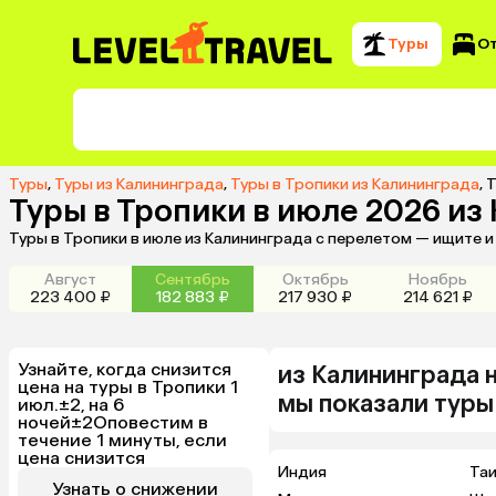
Туры
О
Туры
,
Туры из Калининграда
,
Туры в Тропики из Калининграда
,
Т
Туры в Тропики в июле 2026 из
Туры в Тропики в июле из Калининграда с перелетом — ищите 
Август
Сентябрь
Октябрь
Ноябрь
223 400 ₽
182 883 ₽
217 930 ₽
214 621 ₽
Узнайте, когда снизится
из
Калининграда
цена на туры в Тропики 1
мы показали туры
июл.±2, на 6
ночей±2
Оповестим в
течение 1 минуты, если
цена снизится
Индия
Та
Узнать о снижении