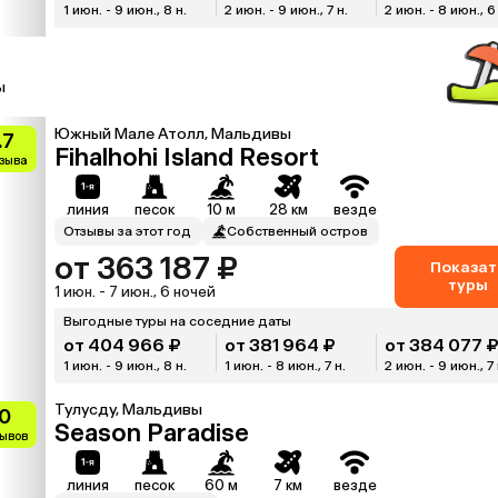
1 июн. - 9 июн., 8 н.
2 июн. - 9 июн., 7 н.
2 июн. - 8 июн., 6
ы
Южный Мале Атолл, Мальдивы
.7
Fihalhohi Island Resort
тзыва
линия
песок
10 м
28 км
везде
Отзывы за этот год
Собственный остров
от 363 187 ₽
Показат
туры
1 июн. - 7 июн., 6 ночей
Выгодные туры на соседние даты
от 404 966 ₽
от 381 964 ₽
от 384 077 
1 июн. - 9 июн., 8 н.
1 июн. - 8 июн., 7 н.
2 июн. - 9 июн., 7 
Тулусду, Мальдивы
0
Season Paradise
зывов
линия
песок
60 м
7 км
везде