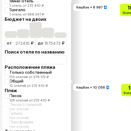
Мини-отель
1 отель от 272 410 ₽
1
Кешбэк
+ 6 967
Бунгало
13 от
1 отель от 568 241 ₽
Бюджет на двоих
от
₽
до
₽
Поиск отеля по названию
Расположение пляжа
Только собственный
113 отелей от 279 172 ₽
Общий
12 отелей от 272 410 ₽
1
Кешбэк
+ 10 058
Пляж
9 от
Песок
125 отелей от 272 410 ₽
Песок с галькой
Нет отелей
Галька
Нет отелей
Платформа
Нет отелей