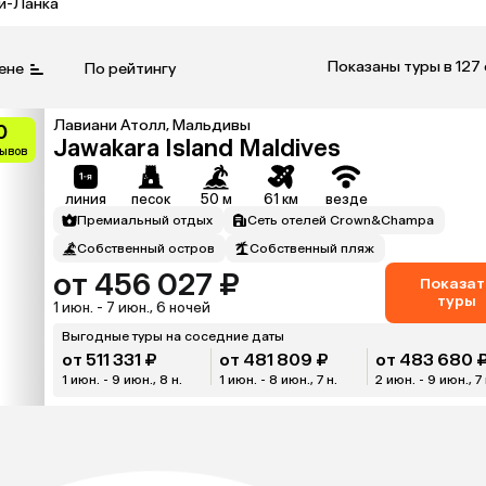
и-Ланка
Показаны туры в 127
ене
По рейтингу
Лавиани Атолл, Мальдивы
0
Jawakara Island Maldives
зывов
линия
песок
50 м
61 км
везде
Премиальный отдых
Сеть отелей Crown&Champa
Собственный остров
Собственный пляж
от 456 027 ₽
Показат
туры
1 июн. - 7 июн., 6 ночей
Выгодные туры на соседние даты
от 511 331 ₽
от 481 809 ₽
от 483 680 
1 июн. - 9 июн., 8 н.
1 июн. - 8 июн., 7 н.
2 июн. - 9 июн., 7 