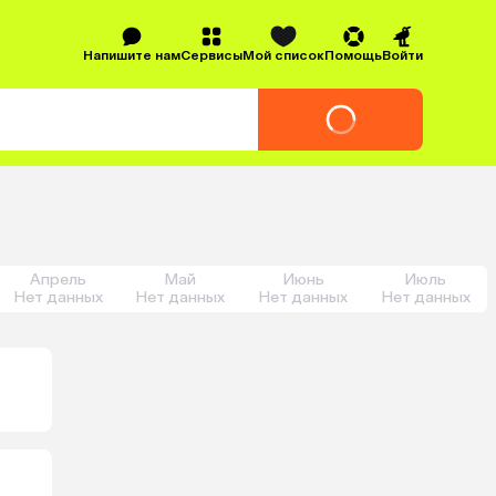
Напишите нам
Сервисы
Мой список
Помощь
Войти
Апрель
Май
Июнь
Июль
Нет данных
Нет данных
Нет данных
Нет данных