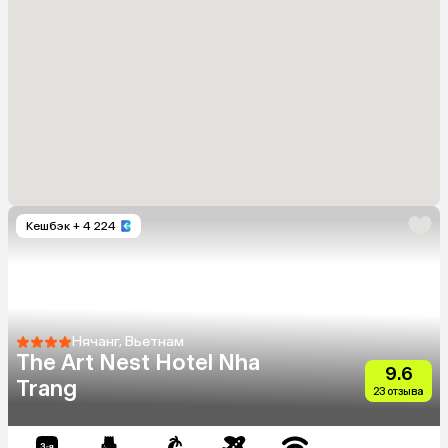
Кешбэк
+ 4 224
Нячанг, Вьетнам
The Art Nest Hotel Nha
9.6
Trang
23 отзыва