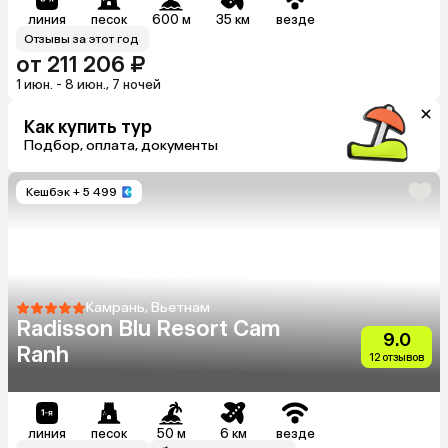
линия
песок
600 м
35 км
везде
Отзывы за этот год
от 211 206 ₽
1 июн. - 8 июн., 7 ночей
Как купить тур
Подбор, оплата, документы
Кешбэк
+ 5 499
Камрань, Вьетнам
Radisson Blu Resort Cam
9.0
Ranh
12 отзывов
линия
песок
50 м
6 км
везде