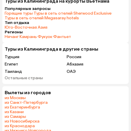
Туры из Калининграда на курорты Вьетнама
Популярные запросы
Горящие туры
·
Туры в сеть отелей Sherwood Exclusive
·
Туры в сеть отелей Megasaray hotels
Тип отдыха
Юго-Восточная Азия
Регионы
Нячанг
·
Камрань
·
Фукуок
·
Фантьет
Туры из Калининграда в другие страны
Турция
Россия
Египет
Абхазия
Таиланд
ОАЭ
Остальные страны
Мальдивы
Грузия
Беларусь
Армения
Вылеты из городов
Шри-Ланка
Казахстан
из Москвы
Азербайджан
Узбекистан
из Санкт-Петербурга
из Екатеринбурга
Индия
Сербия
из Казани
Катар
Кипр
из Самары
из Новосибирска
Киргизия
Гонконг
из Краснодара
Саудовская Аравия
Куба
из Нижнего Новгорода