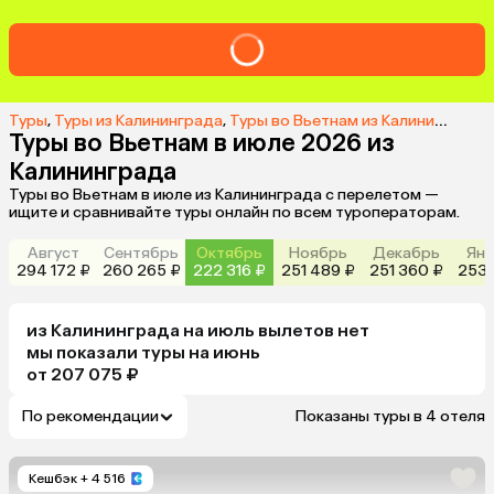
Туры
,
Туры из Калининграда
,
Туры во Вьетнам из Калининграда
Туры во Вьетнам в июле 2026 из
Калининграда
Туры во Вьетнам в июле из Калининграда с перелетом —
ищите и сравнивайте туры онлайн по всем туроператорам.
Август
Сентябрь
Октябрь
Ноябрь
Декабрь
Янв
294 172 ₽
260 265 ₽
222 316 ₽
251 489 ₽
251 360 ₽
253 
из
Калининграда
на июль
вылетов нет
мы показали туры
на
июнь
от 207 075 ₽
По рекомендации
Показаны туры в 4 отеля
Кешбэк
+ 4 516