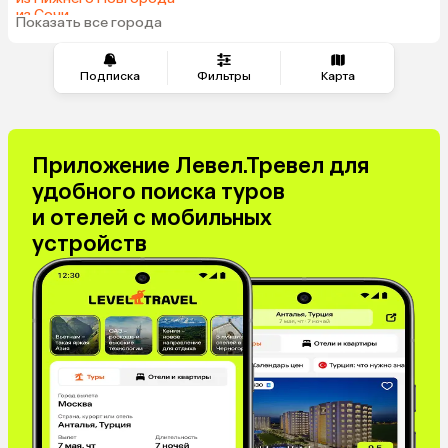
из Сочи
Таджикистан
Венгрия
Показать все города
из Челябинска
Болгария
Подписка
Фильтры
Карта
Приложение Левел.Тревел для
удобного поиска туров
и отелей с мобильных
устройств