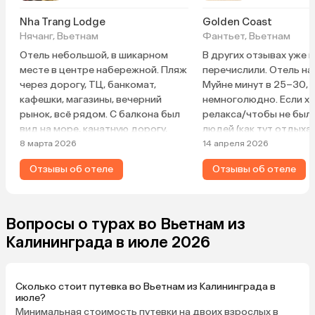
Nha Trang Lodge
Golden Coast
Нячанг, Вьетнам
Фантьет, Вьетнам
Отель небольшой, в шикарном
В других отзывах уже 
месте в центре набережной. Пляж
перечислили. Отель на
через дорогу, ТЦ, банкомат,
Муйне минут в 25–30, 
кафешки, магазины, вечерний
немноголюдно. Если х
рынок, всё рядом. С балкона был
релакса/чтобы не был
вид на море, канатную дорогу,
людей (как тут отдыха
Лотос, просто бомбический.
мимо проходящих), то 
8 марта 2026
14 апреля 2026
Вечером виден Винпёрл весь в
Если хотите больше р
Отзывы об отеле
Отзывы об отеле
огнях. Номер хороший, огромная
— выбирайте отель
кровать, халаты, тапки,
непосредственно в го
полотенца, всё новое. Хороший
удобнее. В остальном 
напор воды, никакой сырости, всё
понравилось: террито
Вопросы о турах во Вьетнам из
прекрасно работает. Уборка
ухоженная, большая; е
Калининграда в июле 2026
каждый день. Очень приветливый
пляж — комфортно куп
персонал. Хорошие завтраки. С
только в утренние час
удовольствием приедем ещё раз
обеда становится вет
Сколько стоит путевка во Вьетнам из Калининграда в
и будем рекомендовать друзьям.
купаться уже не очень,
июле?
случай — есть бассейн)
Минимальная стоимость путевки на двоих взрослых в