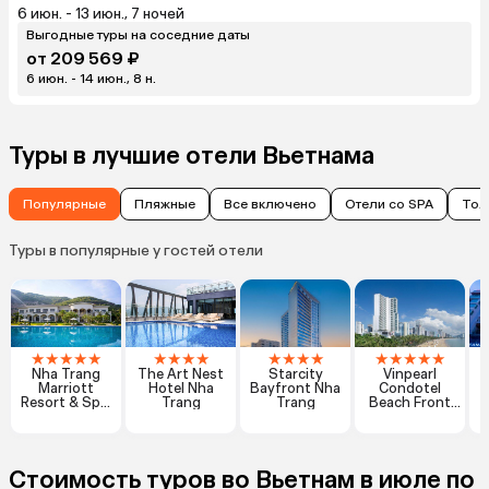
6 июн. - 13 июн., 7 ночей
Выгодные туры на соседние даты
от 209 569 ₽
6 июн. - 14 июн., 8 н.
Туры в лучшие отели Вьетнама
Популярные
Пляжные
Все включено
Отели со SPA
Тол
Туры в популярные у гостей отели
★
★
★
★
★
★
★
★
★
★
★
★
★
★
★
★
★
★
Nha Trang
The Art Nest
Starcity
Vinpearl
Marriott
Hotel Nha
Bayfront Nha
Condotel
Resort & Spa,
Trang
Trang
Beach Front
Hon Tre Island
Nha Trang
Стоимость туров во Вьетнам в июле по