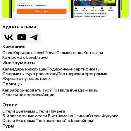
Будьте с нами
Компания
О нас
Карьера в Level.Travel
Отзывы о нас
Контакты
Ко-промо с Level.Travel
Инструменты
Календарь низких цен
Подарочные сертификаты
Оформить тур в рассрочку
Партнерская программа
Журнал о путешествиях
Помощь
Как забронировать тур?
Правила въезда и визы
Ответы на вопросы
Акции
Отели
Отели Вьетнама
Отели Нячанга
5-и звездочные отели Вьетнама на 1 линии
Отели Фукуока
Отели Вьетнама "все включено" с бассейном
Туры