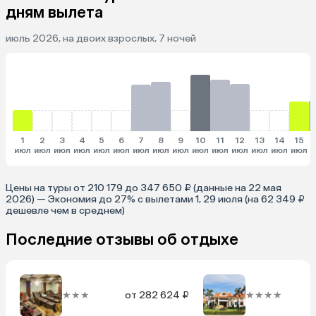
дням вылета
июль 2026, на двоих взрослых, 7 ночей
1
2
3
4
5
6
7
8
9
10
11
12
13
14
15
июл
июл
июл
июл
июл
июл
июл
июл
июл
июл
июл
июл
июл
июл
июл
и
Цены на туры от 210 179 до 347 650 ₽ (данные на 22 мая
2026) — Экономия до 27% с вылетами 1, 29 июля (на 62 349 ₽
дешевле чем в среднем)
Последние отзывы об отдыхе
★★★
от 282 624 ₽
★★★★
о