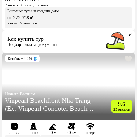
2 июн. - 10 июн., 8 ночей
Выгодные туры на соседние даты
от 222 558 ₽
2 июн. - 9 июн., 7 н.
Как купить тур
Подбор, оплата, документы
Кешбэк
+ 4 646
Нячанг, Вьетнам
Vinpearl Beachfront Nha Trang
9.6
(Ex. Vinpearl Condotel Beach
25 отзывов
Front Nha Trang)
линия
песок
50 м
40 км
везде