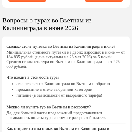
Хороший напор воды, никакой
удобнее. В остальном мне
сырости, всё прекрасно работает.
понравилось: территория 
Уборка каждый день. Очень
большая; еда вкусная; пл
Вопросы о турах во Вьетнам из
приветливый персонал. Хорошие
комфортно купаться тольк
Калининграда в июне 2026
завтраки. С удовольствием приедем
часы (после обеда станови
ещё раз и будем рекомендовать
и купаться уже не очень, 
друзьям.
случай — есть бассейн).
Сколько стоит путевка во Вьетнам из Калининграда в июне?
Минимальная стоимость путевки на двоих взрослых в июне — от
184 835 рублей (цена актуальна на 23 мая 2026) за 5 ночей.
Средняя стоимость тура во Вьетнам из Калининграда — от 276
660 рублей.
Что входит в стоимость тура?
авиаперелет из Калининграда во Вьетнам и обратно
проживание в отеле выбранной категории
питание (в зависимости от выбранного тарифа)
Можно ли купить тур во Вьетнам в рассрочку?
Да, для большей части предложений предоставляется
возможность оплаты тура частями с рассрочкой платежа.
Как отправиться на отдых во Вьетнам из Калининграда и