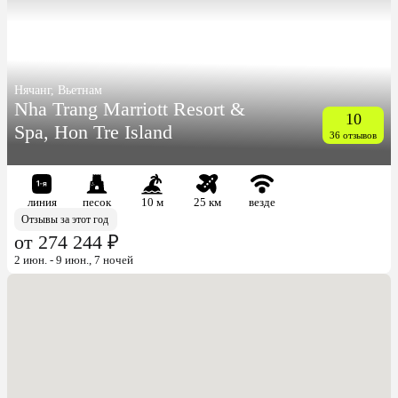
Нячанг, Вьетнам
Nha Trang Marriott Resort &
10
Spa, Hon Tre Island
36 отзывов
линия
песок
10 м
25 км
везде
Отзывы за этот год
от 274 244 ₽
2 июн. - 9 июн., 7 ночей