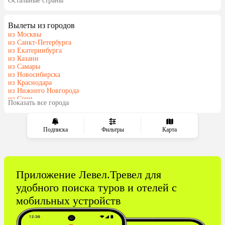
Остальные страны
Мальдивы
Грузия
Беларусь
Армения
Вылеты из городов
Шри-Ланка
Казахстан
из Москвы
Азербайджан
Узбекистан
из Санкт-Петербурга
из Екатеринбурга
Индия
Сербия
из Казани
Катар
Кипр
из Самары
из Новосибирска
Киргизия
Гонконг
из Краснодара
Саудовская Аравия
Куба
из Нижнего Новгорода
из Сочи
Таджикистан
Венгрия
Показать все города
из Тюмени
Болгария
Подписка
Фильтры
Карта
Приложение Левел.Тревел для
удобного поиска туров и отелей с
мобильных устройств