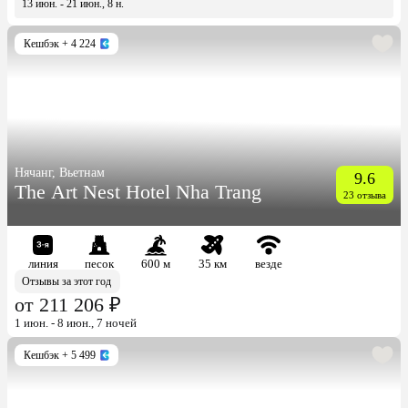
13 июн. - 21 июн., 8 н.
Кешбэк
+ 4 224
Нячанг, Вьетнам
9.6
The Art Nest Hotel Nha Trang
23 отзыва
линия
песок
600 м
35 км
везде
Отзывы за этот год
от 211 206 ₽
1 июн. - 8 июн., 7 ночей
Кешбэк
+ 5 499