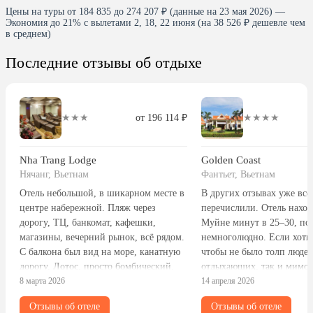
Цены на туры от 184 835 до 274 207 ₽ (данные на 23 мая 2026) —
Экономия до 21% с вылетами 2, 18, 22 июня (на 38 526 ₽ дешевле чем
в среднем)
Последние отзывы об отдыхе
★★★
от 196 114 ₽
★★★★
Nha Trang Lodge
Golden Coast
Нячанг, Вьетнам
Фантьет, Вьетнам
Отель небольшой, в шикарном месте в
В других отзывах уже все
центре набережной. Пляж через
перечислили. Отель наход
дорогу, ТЦ, банкомат, кафешки,
Муйне минут в 25–30, по
магазины, вечерний рынок, всё рядом.
немноголюдно. Если хотит
С балкона был вид на море, канатную
чтобы не было толп людей
дорогу, Лотос, просто бомбический.
отдыхающих, так и мимо
Вечером виден Винпёрл весь в огнях.
8 марта 2026
проходящих), то вам сюда
14 апреля 2026
Номер хороший, огромная кровать,
больше развлечений — в
Отзывы об отеле
Отзывы об отеле
халаты, тапки, полотенца, всё новое.
отель непосредственно в г