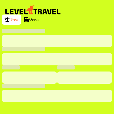
Туры
Отели