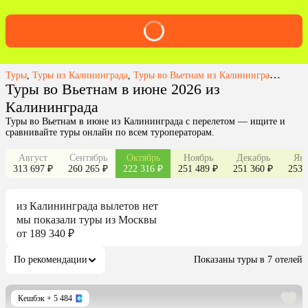
Туры
,
Туры из Калининграда
,
Туры во Вьетнам из Калининграда
,
Туры 
Туры во Вьетнам в июне 2026 из
Калининграда
Туры во Вьетнам в июне из Калининграда с перелетом — ищите и
сравнивайте туры онлайн по всем туроператорам.
Август
Сентябрь
Октябрь
Ноябрь
Декабрь
Янв
313 697 ₽
260 265 ₽
222 316 ₽
251 489 ₽
251 360 ₽
253 
из
Калининграда
вылетов нет
мы показали туры
из
Москвы
от 189 340 ₽
По рекомендации
Показаны туры в 7 отелей
Кешбэк
+ 5 484