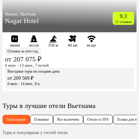
Нячанг, Вьетнам
9.3
Nagar Hotel
11 отзывов
линия
песок
350 м
40 км
везде
Отзывы за этот год
от 207 075 ₽
6 июн. - 13 июн., 7 ночей
Выгодные туры на соседние даты
от 209 569 ₽
6 июн. - 14 июн., 8 н.
Туры в лучшие отели Вьетнама
Популярные
Пляжные
Все включено
Отели со SPA
Только для в
Туры в популярные у гостей отели