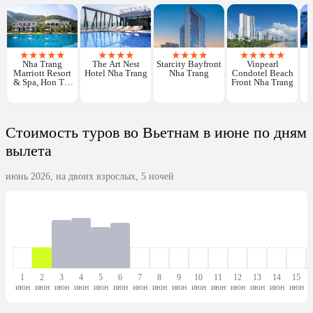
★
★
★
★
★
★
★
★
★
★
★
★
★
★
★
★
★
★
Nha Trang
The Art Nest
Starcity Bayfront
Vinpearl
Marriott Resort
Hotel Nha Trang
Nha Trang
Condotel Beach
& Spa, Hon Tre
Front Nha Trang
Island
Стоимость туров во Вьетнам в июне по дням
вылета
июнь 2026, на двоих взрослых, 5 ночей
1
2
3
4
5
6
7
8
9
10
11
12
13
14
15
июн
июн
июн
июн
июн
июн
июн
июн
июн
июн
июн
июн
июн
июн
июн