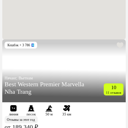
Кешбэк
+ 3 786
Нячанг, Вьетнам
Best Western Premier Marvella
10
Nha Trang
11 отзывов
линия
песок
50 м
35 км
Отзывы за этот год
от 189 340 ₽