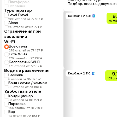
Платформа
Подбор, оплата, документ
Нет отелей
Туроператор
Level.Travel
9
Кешбэк
+ 2 431
268 отелей от 77 137 ₽
79 от
Alean
20 отелей от 86 721 ₽
Ограничения при
заселении
Wi-Fi
Все отели
278 отелей от 77 137 ₽
Есть Wi-Fi
176 отелей от 77 137 ₽
Бесплатный Wi-Fi
175 отелей от 77 137 ₽
Водные развлечения
9.
Кешбэк
+ 2 110
Бассейн
159 от
5 отелей от 95 826 ₽
Баня / сауна / хаммам
38 отелей от 79 193 ₽
Удобства в отеле
Кондиционер
35 отелей от 80 271 ₽
Парковка
166 отелей от 78 779 ₽
Бар
42 отеля от 79 193 ₽