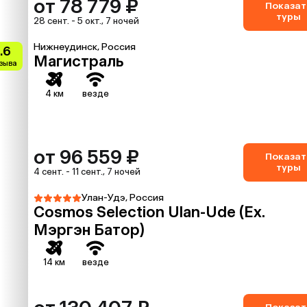
от 78 779 ₽
Показат
туры
28 сент. - 5 окт., 7 ночей
Нижнеудинск, Россия
.6
Магистраль
тзыва
4 км
везде
от 96 559 ₽
Показат
туры
4 сент. - 11 сент., 7 ночей
Улан-Удэ, Россия
Cosmos Selection Ulan-Ude (Ex.
Мэргэн Батор)
14 км
везде