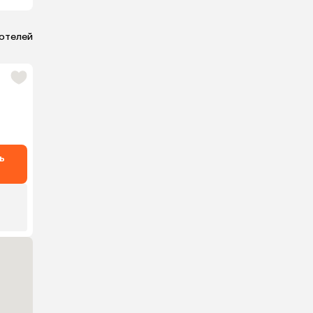
 отелей
ь