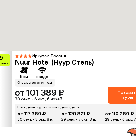
Иркутск, Россия
.9
Nuur Hotel (Нуур Отель)
зывов
5 км
везде
Отзывы за этот год
от 101 389 ₽
Показат
туры
30 сент. - 6 окт., 6 ночей
Выгодные туры на соседние даты
от 117 389 ₽
от 120 821 ₽
от 110 289 ₽
30 сент. - 8 окт., 8 н.
29 сент. - 7 окт., 8 н.
29 сент. - 6 окт., 7