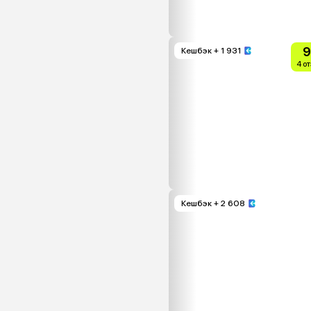
9
Кешбэк
+ 1 931
4 о
Кешбэк
+ 2 608