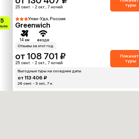
от 130 407 ₽
Показат
туры
25 сент. - 2 окт., 7 ночей
Улан-Удэ, Россия
.5
Greenwich
тзыва
14 км
везде
Отзывы за этот год
от 108 701 ₽
Показат
туры
25 сент. - 2 окт., 7 ночей
Выгодные туры на соседние даты
от 113 406 ₽
26 сент. - 3 окт., 7 н.