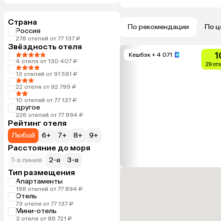
Страна
По рекомендации
По ц
Россия
278 отелей от 77 137 ₽
Звёздность отеля
1
Кешбэк
+ 4 071
4 отеля от 130 407 ₽
29 от
13 отелей от 91 591 ₽
22 отеля от 92 799 ₽
10 отелей от 77 137 ₽
другое
226 отелей от 77 894 ₽
Рейтинг отеля
Любой
6+
7+
8+
9+
Расстояние до моря
1-я линия
2-я
3-я
Тип размещения
Апартаменты
198 отелей от 77 894 ₽
Отель
73 отеля от 77 137 ₽
Мини-отель
3 отеля от 86 721 ₽