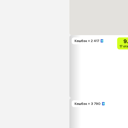
9
Кешбэк
+ 2 417
17 от
Кешбэк
+ 3 790