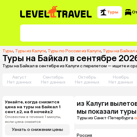
Туры
О
Туры
,
Туры из Калуги
,
Туры по России из Калуги
,
Туры на Байкал 
Туры на Байкал в сентябре 202
Туры на Байкал в сентябре из Калуги с перелетом — ищите и с
Август
Сентябрь
Октябрь
Ноябрь
Нет данных
Нет данных
Нет данных
Нет данных
Узнайте, когда снизится
из
Калуги
вылетов
цена на туры на Байкал 1
мы показали туры
сент.±2, на 6 ночей±2
Оповестим в течение 1 минуты,
Туры из Санкт-Петербурга
о
если цена снизится
Узнать о снижении цены
Россия