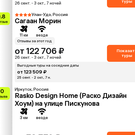
туры
26 сент. - 3 окт., 7 ночей
Улан-Удэ, Россия
.8
Сагаан Морин
отзыв
11 км
везде
Отзывы за этот год
от 122 706 ₽
Показат
туры
26 сент. - 3 окт., 7 ночей
Выгодные туры на соседние даты
от 123 509 ₽
25 сент. - 2 окт., 7 н.
Иркутск, Россия
10
Rasko Design Home (Раско Дизайн
тзыва
Хоум) на улице Пискунова
3 км
везде