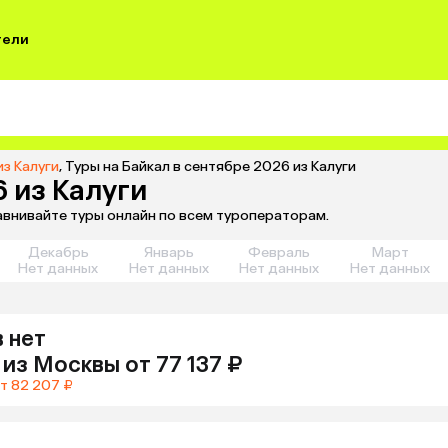
тели
из Калуги
,
Туры на Байкал в сентябре 2026 из Калуги
6 из Калуги
равнивайте туры онлайн по всем туроператорам.
Декабрь
Январь
Февраль
Март
Нет данных
Нет данных
Нет данных
Нет данных
 нет
из
Москвы
от 77 137 ₽
т 82 207 ₽