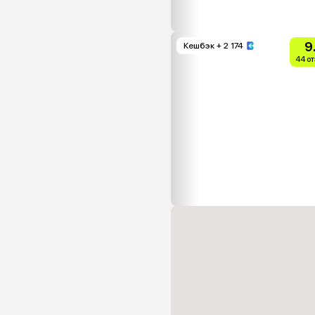
9
Кешбэк
+ 2 174
44 о