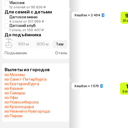
Массаж
12 отелей от 95 826 ₽
Для семей с детьми
9
Кешбэк
+ 2 454
Детское меню
31 
4 отеля от 101 389 ₽
Детский клуб
1 отель от 130 407 ₽
До подъёмника
100 м
500 м
1 км
Подъемник
Отель
Вылеты из городов
из Москвы
из Санкт-Петербурга
из Екатеринбурга
Кешбэк
+ 1 575
из Казани
3 о
из Самары
из Уфы
из Новосибирска
из Краснодара
из Нижнего Новгорода
из Перми