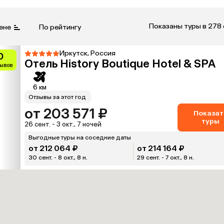
Показаны туры в 278
ене
По рейтингу
Иркутск, Россия
0
Отель History Boutique Hotel & SPA
зывов
6 км
Отзывы за этот год
от 203 571 ₽
Показат
туры
26 сент. - 3 окт., 7 ночей
Выгодные туры на соседние даты
от 212 064 ₽
от 214 164 ₽
30 сент. - 8 окт., 8 н.
29 сент. - 7 окт., 8 н.