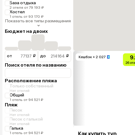
База отдыха
2 отеля от 79 193 ₽
Хостел
1 отель от 93 170 ₽
Показать все типы размещения
Бюджет на двоих
от
₽
до
₽
9
Кешбэк
+ 2 027
26 от
Поиск отеля по названию
Расположение пляжа
Только собственный
Нет отелей
Общий
1 отель от 94 521 ₽
Пляж
Песок
Нет отелей
Песок с галькой
Нет отелей
Галька
Как купить тур
1 отель от 94 521 ₽