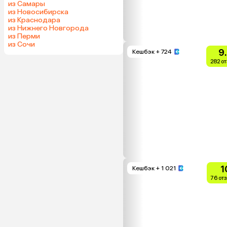
из Самары
из Новосибирска
из Краснодара
из Нижнего Новгорода
из Перми
из Сочи
9
Кешбэк
+ 724
282 о
1
Кешбэк
+ 1 021
76 от