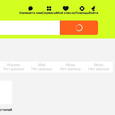
Напишите нам
Сервисы
Мой список
Помощь
Войти
Апрель
Май
Июнь
Июль
Нет данных
Нет данных
Нет данных
Нет данных
 отелей