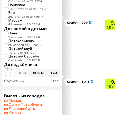
618 отелей от 22 977 ₽
Парковка
1 409 отелей от 22 964 ₽
Бар
267 отелей от 21 495 ₽
Массаж
9
Кешбэк
+ 666
42 отеля от 30 254 ₽
223 о
Для семей с детьми
Няня
9 отелей от 33 322 ₽
Детское меню
20 отелей от 23 700 ₽
Детский клуб
1 отель от 43 102 ₽
Детский бассейн
6 отелей от 43 102 ₽
До подъёмника
100 м
500 м
1 км
Подъемник
Отель
9
Кешбэк
+ 1 018
133 о
Вылеты из городов
из Москвы
из Санкт-Петербурга
из Екатеринбурга
из Казани