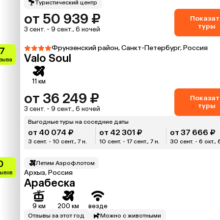
Туристический центр
от 50 939 ₽
Показат
туры
3 сент. - 9 сент., 6 ночей
Фрунзенский район, Санкт-Петербург, Россия
.7
Valo Soul
тзыва
11 км
от 36 249 ₽
Показат
туры
3 сент. - 9 сент., 6 ночей
Выгодные туры на соседние даты
от 40 074 ₽
от 42 301 ₽
от 37 666 ₽
3 сент. - 10 сент., 7 н.
10 сент. - 17 сент., 7 н.
30 сент. - 6 окт., 
0
Летим Аэрофлотом
Архыз, Россия
зывов
Арабеска
9 км
200 км
везде
Отзывы за этот год
Можно с животными