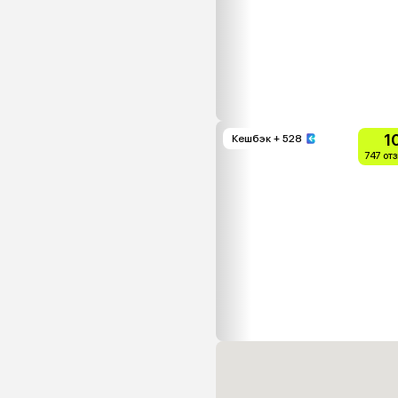
1
Кешбэк
+ 528
747 от