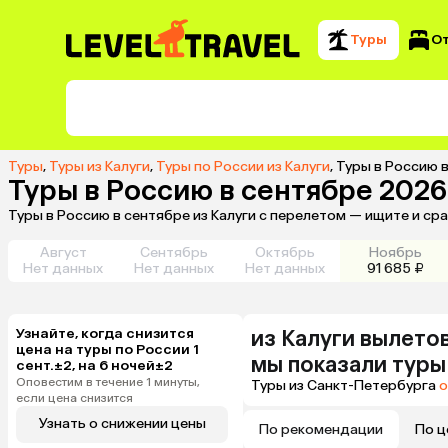
Туры
О
Туры
,
Туры из Калуги
,
Туры по России из Калуги
,
Туры в Россию в
Туры в Россию в сентябре 2026
Туры в Россию в сентябре из Калуги с перелетом — ищите и ср
Август
Сентябрь
Октябрь
Ноябрь
Нет данных
Нет данных
Нет данных
91 685 ₽
Узнайте, когда снизится
из
Калуги
вылетов
цена на туры по России 1
мы показали туры
сент.±2, на 6 ночей±2
Оповестим в течение 1 минуты,
Туры из Санкт-Петербурга
о
если цена снизится
Узнать о снижении цены
По рекомендации
По ц