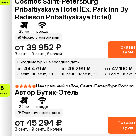
Cosmos Saint-Petersburg
зывов
Pribaltiyskaya Hotel (Ex. Park Inn By
Radisson Pribaltiyskaya Hotel)
25 км
везде
Можно с животными
от 39 952 ₽
Показат
туры
3 сент. - 9 сент., 6 ночей
Выгодные туры на соседние даты
от 44 479 ₽
от 46 299 ₽
от 42 100 ₽
3 сент. - 10 сент., 7 н.
10 сент. - 17 сент., 7 н.
30 сент. - 6 окт., 
Центральный район, Санкт-Петербург, Россия
.8
Автор Бутик-Отель
тзыва
22 км
везде
Туристический центр
от 45 294 ₽
Показат
туры
3 сент. - 9 сент., 6 ночей