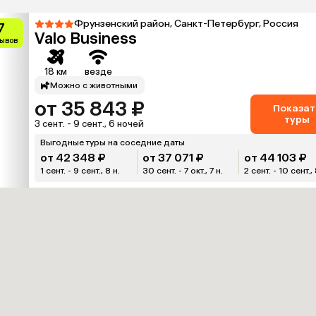
Фрунзенский район, Санкт-Петербург, Россия
7
Valo Business
зывов
18 км
везде
Можно с животными
от 35 843 ₽
Показат
туры
3 сент. - 9 сент., 6 ночей
Выгодные туры на соседние даты
от 42 348 ₽
от 37 071 ₽
от 44 103 ₽
1 сент. - 9 сент., 8 н.
30 сент. - 7 окт., 7 н.
2 сент. - 10 сент., 