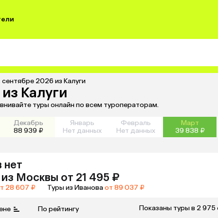
тели
 сентябре 2026 из Калуги
 из Калуги
авнивайте туры онлайн по всем туроператорам.
Декабрь
Январь
Февраль
Март
88 939 ₽
Нет данных
Нет данных
39 838 ₽
 нет
из
Москвы
от 21 495 ₽
т 28 607 ₽
Туры из Иванова
от 89 037 ₽
Показаны туры в 2 975
ене
По рейтингу