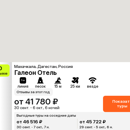
Махачкала, Дагестан, Россия
0
Галеон Отель
зывов
линия
песок
15 м
25 км
везде
Отзывы за этот год
от 41 780 ₽
Показат
туры
30 сент. - 6 окт., 6 ночей
Выгодные туры на соседние даты
от 46 516 ₽
от 45 722 ₽
30 сент. - 7 окт., 7 н.
29 сент. - 5 окт., 6 н.