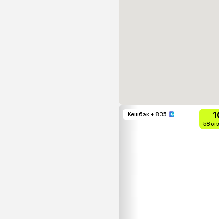
1
Кешбэк
+ 835
58 от