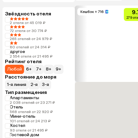
9.
Кешбэк
+ 716
Звёздность отеля
279 от
2 отеля от 45 019 ₽
72 отеля от 30 774 ₽
265 отелей от 24 979 ₽
60 отелей от 24 314 ₽
другое
2 554 отеля от 21 495 ₽
Рейтинг отеля
Любой
6+
7+
8+
9+
Расстояние до моря
1-я линия
2-я
3-я
Тип размещения
Апартаменты
2 038 отелей от 23 271 ₽
Отель
568 отелей от 22 920 ₽
Мини-отель
101 отелей от 24 213 ₽
Хостел
93 отеля от 21 495 ₽
Гостевой дом