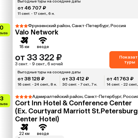
Выгодные туры на соседние даты
от 46 707 ₽
11 сент. - 17 сент., 6 н.
Фрунзенский район, Санкт-Петербург, Россия
.0
Valo Network
тзыва
18 км
везде
от 33 322 ₽
Показат
туры
3 сент. - 9 сент., 6 ночей
Выгодные туры на соседние даты
от 38 128 ₽
от 33 412 ₽
от 41 763 ₽
16 сент. - 24 сент., 8 н.
30 сент. - 7 окт., 7 н.
14 сент. - 22 сент.,
Адмиралтейский район, Санкт-Петербург, Росси
.3
Cort Inn Hotel & Conference Center
тзыва
(Ex. Courtyard Marriott St.Petersburg
Center Hotel)
22 км
везде