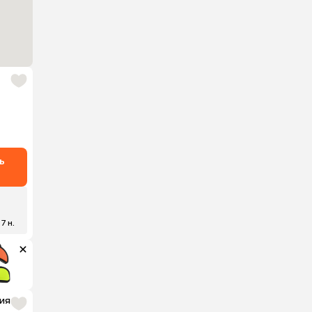
ь
 7 н.
ия