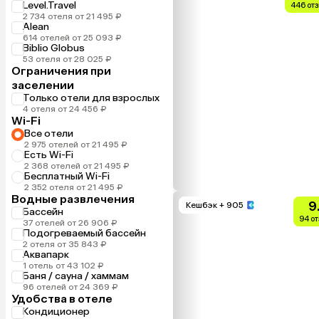
Level.Travel
446 от
2 734 отеля от 21 495 ₽
Alean
614 отелей от 25 093 ₽
Biblio Globus
53 отеля от 28 025 ₽
Ограничения при
заселении
Только отели для взрослых
4 отеля от 24 456 ₽
Wi-Fi
Все отели
2 975 отелей от 21 495 ₽
Есть Wi-Fi
2 368 отелей от 21 495 ₽
Бесплатный Wi-Fi
2 352 отеля от 21 495 ₽
Водные развлечения
9
Кешбэк
+ 905
Бассейн
94 о
37 отелей от 26 906 ₽
Подогреваемый бассейн
2 отеля от 35 843 ₽
Аквапарк
1 отель от 43 102 ₽
Баня / сауна / хаммам
96 отелей от 24 369 ₽
Удобства в отеле
Кондиционер