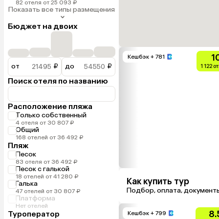
82 отеля от 25 093 ₽
Показать все типы размещения
Бюджет на двоих
1
Кешбэк
+ 781
от
₽
до
₽
1 122 о
Поиск отеля по названию
Расположение пляжа
Только собственный
4 отеля от 30 807 ₽
Общий
168 отелей от 36 492 ₽
Пляж
Песок
83 отеля от 36 492 ₽
Песок с галькой
18 отелей от 41 280 ₽
Как купить тур
Галька
Подбор, оплата, документ
47 отелей от 30 807 ₽
Платформа
Нет отелей
8.
Туроператор
Кешбэк
+ 799