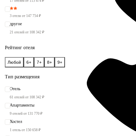
17 отелей от 113 474 ₽
3 отеля от 147 754 ₽
другое
21 отелей от 108 342 ₽
Рейтинг отеля
Любой
6+
7+
8+
9+
Тип размещения
Отель
61 отелей от 108 342 ₽
Апартаменты
9 отелей от 131 770 ₽
Хостел
1 отель от 150 658 ₽