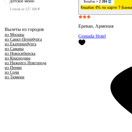
Детское меню
Кешбэк
+ 2 284
Кешбэк 4% по карте Т-Банк
3 отеля от 127 100 ₽
Ереван, Армения
Вылеты из городов
из Москвы
Granada Hotel
из Санкт-Петербурга
из Екатеринбурга
из Самары
из Новосибирска
из Краснодара
из Нижнего Новгорода
из Перми
из Сочи
из Тюмени