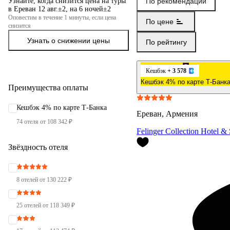
Узнайте, когда снизится цена на туры
По рекомендации
в Ереван 12 авг.±2, на 6 ночей±2
Оповестим в течение 1 минуты, если цена
По цене
снизится
Узнать о снижении цены
По рейтингу
Кешбэк
+ 3 578
Кешбэк 4% по карте Т-Банк
Преимущества оплаты
Кешбэк 4% по карте Т-Банка
Ереван, Армения
74 отеля от 108 342 ₽
Felinger Collection Hotel &
Звёздность отеля
8 отелей от 130 222 ₽
25 отелей от 118 349 ₽