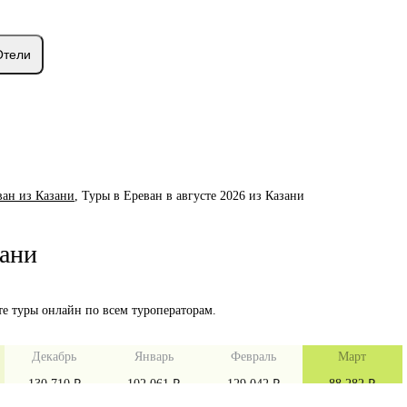
Отели
ван из Казани
,
Туры в Ереван в августе 2026 из Казани
зани
те туры онлайн по всем туроператорам.
Декабрь
Январь
Февраль
Март
130 710 ₽
102 061 ₽
129 042 ₽
88 282 ₽