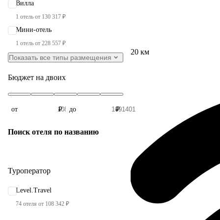
Вилла
1 отель от 130 317 ₽
Мини-отель
1 отель от 228 557 ₽
20 км
Показать все типы размещения
Бюджет на двоих
от
₽
до
₽
Поиск отеля по названию
Туроператор
Level.Travel
74 отеля от 108 342 ₽