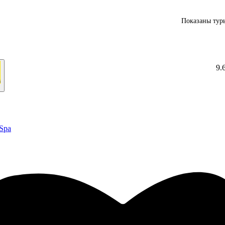
Показаны туры
9.
а
 Spa