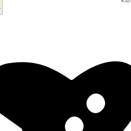
9.5
2
а