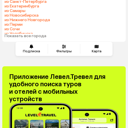
из Санкт-Петербурга
из Екатеринбурга
Индия
Сербия
из Самары
Катар
Киргизия
из Новосибирска
из Нижнего Новгорода
Гонконг
Саудовская Аравия
из Перми
Венгрия
из Сочи
из Челябинска
Показать все города
из Омска
Подписка
Фильтры
Карта
Приложение Левел.Тревел для
удобного поиска туров
и отелей с мобильных
устройств