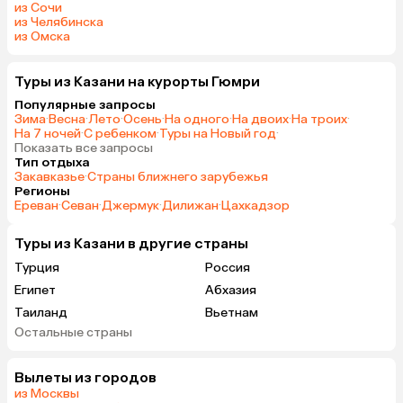
из Сочи
из Челябинска
из Омска
Туры из Казани на курорты Гюмри
Популярные запросы
Зима
·
Весна
·
Лето
·
Осень
·
На одного
·
На двоих
·
На троих
·
На 7 ночей
·
С ребенком
·
Туры на Новый год
·
Показать все запросы
Тип отдыха
Закавказье
·
Страны ближнего зарубежья
Регионы
Ереван
·
Севан
·
Джермук
·
Дилижан
·
Цахкадзор
Туры из Казани в другие страны
Турция
Россия
Египет
Абхазия
Таиланд
Вьетнам
Остальные страны
ОАЭ
Мальдивы
Грузия
Армения
Вылеты из городов
Казахстан
Шри-Ланка
из Москвы
Узбекистан
Азербайджан