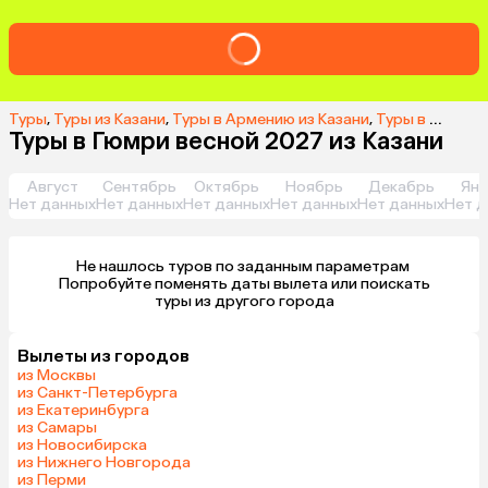
Туры
,
Туры из Казани
,
Туры в Армению из Казани
,
Туры в Гюмри из Казани
Туры в Гюмри весной 2027 из Казани
Август
Сентябрь
Октябрь
Ноябрь
Декабрь
Янв
Нет данных
Нет данных
Нет данных
Нет данных
Нет данных
Нет д
Не нашлось туров по заданным параметрам 

 Попробуйте поменять даты вылета или поискать 
туры из другого города
Вылеты из городов
из Москвы
из Санкт-Петербурга
из Екатеринбурга
из Самары
из Новосибирска
из Нижнего Новгорода
из Перми