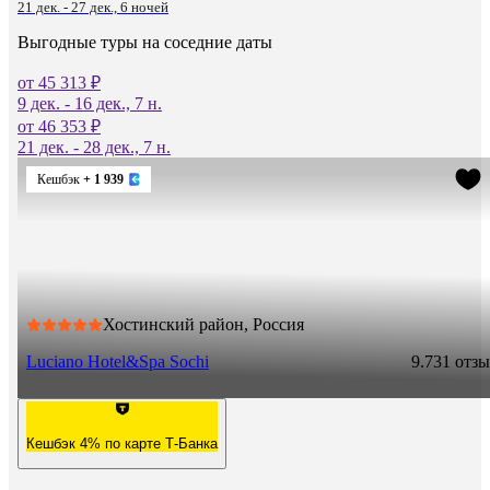
21 дек. - 27 дек., 6 ночей
Выгодные туры на соседние даты
от 45 313 ₽
9 дек. - 16 дек., 7 н.
от 46 353 ₽
21 дек. - 28 дек., 7 н.
Кешбэк
+ 1 939
Хостинский район, Россия
Luciano Hotel&Spa Sochi
9.7
31 отз
Кешбэк 4% по карте Т-Банка