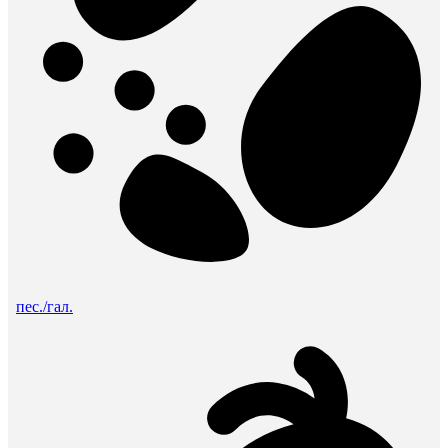
пес./гал.