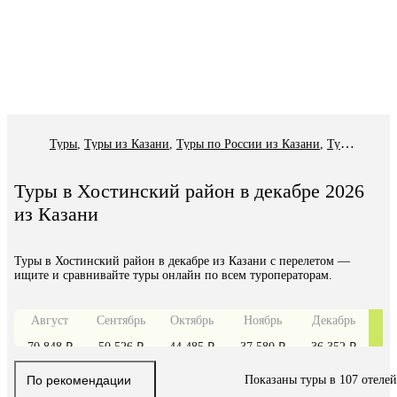
Туры
,
Туры из Казани
,
Туры по России из Казани
,
Туры в Хостинский район из Казани
Туры в Хостинский район в декабре 2026
из Казани
Туры в Хостинский район в декабре из Казани с перелетом —
ищите и сравнивайте туры онлайн по всем туроператорам.
Август
Сентябрь
Октябрь
Ноябрь
Декабрь
Я
70 848 ₽
50 526 ₽
44 485 ₽
37 580 ₽
36 352 ₽
30
По рекомендации
Показаны туры в 107 отелей