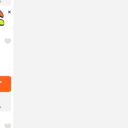
.
ь
.