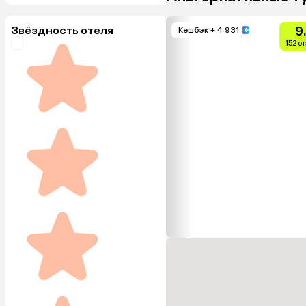
Звёздность отеля
9
Кешбэк
+ 4 931
152 о