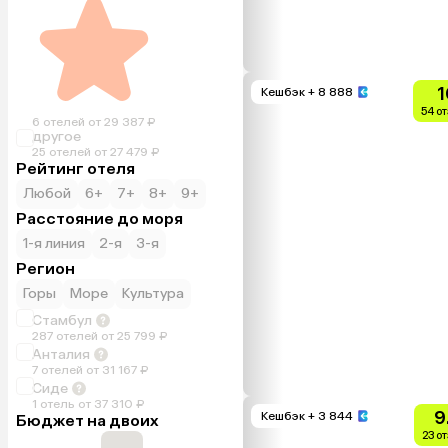
1
Кешбэк
+ 8 888
54 о
6 отелей от 29 387 ₽
другое
25 отелей от 27 479 ₽
Рейтинг отеля
Любой
6+
7+
8+
9+
Расстояние до моря
1-я линия
2-я
3-я
Регион
Горы
Море
Культура
Стамбул
287 отелей от 25 799 ₽
Анталия
7 отелей от 31 167 ₽
Сиде
1 отель от 37 310 ₽
9
Кешбэк
+ 3 844
Бюджет на двоих
23 о