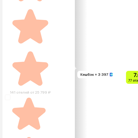
7
Кешбэк
+ 3 397
77 от
141 отелей от 25 799 ₽