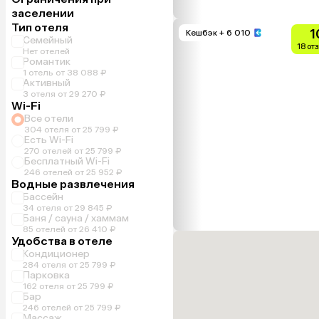
заселении
Тип отеля
1
Кешбэк
+ 6 010
Семейный
18 от
Нет отелей
Романтик
1 отель от 38 088 ₽
Активный
3 отеля от 29 270 ₽
Wi-Fi
Все отели
304 отеля от 25 799 ₽
Есть Wi-Fi
270 отелей от 25 799 ₽
Бесплатный Wi-Fi
246 отелей от 25 952 ₽
Водные развлечения
Бассейн
34 отеля от 29 845 ₽
Баня / сауна / хаммам
85 отелей от 26 410 ₽
Удобства в отеле
Кондиционер
284 отеля от 25 799 ₽
Парковка
162 отеля от 25 799 ₽
Бар
246 отелей от 25 799 ₽
Массаж