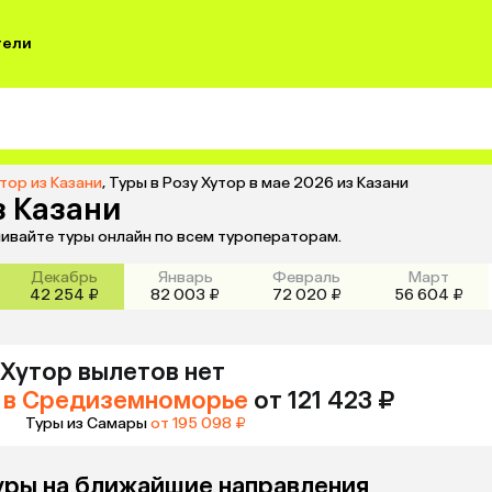
тели
тор из Казани
,
Туры в Розу Хутор в мае 2026 из Казани
з Казани
внивайте туры онлайн по всем туроператорам.
Декабрь
Январь
Февраль
Март
42 254 ₽
82 003 ₽
72 020 ₽
56 604 ₽
 Хутор
вылетов нет
в Средиземноморье
от 121 423 ₽
Туры из Самары
от 195 098 ₽
уры на ближайшие направления