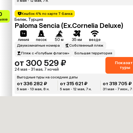
5 мая - 12 мая, 7 н.
0
Кешбэк 4% по карте Т-Банка
Белек, Турция
зывов
Paloma Sencia (Ex.Cornelia Deluxe)
линия
песок
50 м
35 км
везде
Двухкомнатные номера
Собственный пляж
Пляж с «Голубым флагом»
Большая территория
от 300 529 ₽
Показат
туры
24 мая - 31 мая, 7 ночей
Выгодные туры на соседние даты
от 336 282 ₽
от 315 621 ₽
от 318 705 ₽
5 мая - 13 мая, 8 н.
5 мая - 12 мая, 7 н.
31 мая - 7 июн., 7 