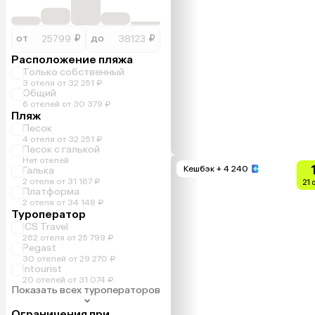
от
₽
до
₽
Расположение пляжа
Только собственный
3 отеля от 32 251 ₽
Общий
6 отелей от 30 379 ₽
Пляж
Песок
4 отеля от 32 251 ₽
Песок с галькой
Нет отелей
Кешбэк
+ 4 240
Галька
2 отеля от 31 167 ₽
21 
Платформа
2 отеля от 34 148 ₽
Туроператор
ICS Travel
262 отеля от 25 799 ₽
Pegast
30 отелей от 29 270 ₽
Intourist
20 отелей от 31 074 ₽
Показать всех туроператоров
Ограничения при