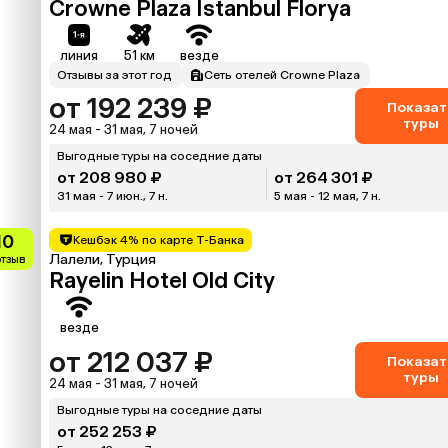
Crowne Plaza Istanbul Florya
линия
51 км
везде
Отзывы за этот год
Сеть отелей Crowne Plaza
от 192 239 ₽
Показат
туры
24 мая - 31 мая, 7 ночей
Выгодные туры на соседние даты
от 208 980 ₽
от 264 301 ₽
31 мая - 7 июн., 7 н.
5 мая - 12 мая, 7 н.
10
Кешбэк 4% по карте Т-Банка
Лалели, Турция
отзыв
Rayelin Hotel Old City
везде
от 212 037 ₽
Показат
туры
24 мая - 31 мая, 7 ночей
Выгодные туры на соседние даты
от 252 253 ₽