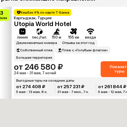
.3
Кешбэк 4% по карте Т-Банка
Каргыджак, Турция
тзыва
Utopia World Hotel
линия
пес./гал.
150 м
155 км
везде
Двухкомнатные номера
Отзывы за этот год
Собственный пляж
Пляж с «Голубым флагом»
Большая территория
от 246 580 ₽
Показат
туры
24 мая - 31 мая, 7 ночей
Выгодные туры на соседние даты
от 274 408 ₽
от 257 231 ₽
от 261 844 ₽
5 мая - 13 мая, 8 н.
31 мая - 7 июн., 7 н.
5 мая - 12 мая, 7 н