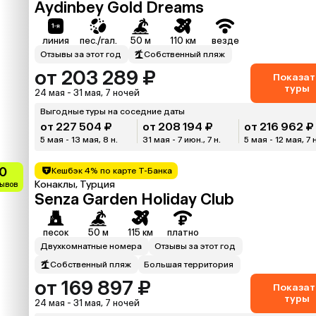
Aydinbey Gold Dreams
линия
пес./гал.
50 м
110 км
везде
Отзывы за этот год
Собственный пляж
от 203 289 ₽
Показат
туры
24 мая - 31 мая, 7 ночей
Выгодные туры на соседние даты
от 227 504 ₽
от 208 194 ₽
от 216 962 ₽
5 мая - 13 мая, 8 н.
31 мая - 7 июн., 7 н.
5 мая - 12 мая, 7 н
.0
Кешбэк 4% по карте Т-Банка
Конаклы, Турция
зывов
Senza Garden Holiday Club
песок
50 м
115 км
платно
Двухкомнатные номера
Отзывы за этот год
Собственный пляж
Большая территория
от 169 897 ₽
Показат
туры
24 мая - 31 мая, 7 ночей