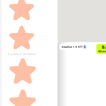
9
Кешбэк
+ 4 477
89 от
4 отеля от 34 959 ₽