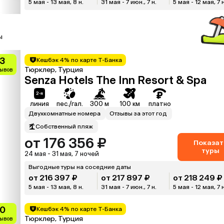
5 мая - 13 мая, 8 н.
31 мая - 7 июн., 7 н.
5 мая - 12 мая, 7 н
ы
.3
Кешбэк 4% по карте Т-Банка
Тюрклер, Турция
зывов
Senza Hotels The Inn Resort & Spa
линия
пес./гал.
300 м
100 км
платно
Двухкомнатные номера
Отзывы за этот год
Собственный пляж
от 176 356 ₽
Показат
туры
24 мая - 31 мая, 7 ночей
Выгодные туры на соседние даты
от 216 397 ₽
от 217 897 ₽
от 218 249 ₽
5 мая - 13 мая, 8 н.
31 мая - 7 июн., 7 н.
5 мая - 12 мая, 7 н
.0
Кешбэк 4% по карте Т-Банка
Тюрклер, Турция
зывов