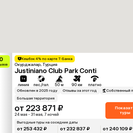
.0
Кешбэк 4% по карте Т-Банка
Окурджалар, Турция
зывов
Justiniano Club Park Conti
линия
пес./гал.
50 м
90 км
платно
Обновлен в 2025 году
Отзывы за этот год
Собственный 
Большая территория
от 223 871 ₽
Показат
туры
24 мая - 31 мая, 7 ночей
Выгодные туры на соседние даты
от 253 432 ₽
от 232 837 ₽
от 240 109 ₽