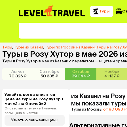
Туры
О
Туры
,
Туры из Казани
,
Туры по России из Казани
,
Туры на Розу Ху
Туры в Розу Хутор в мае 2026 и
Туры в Розу Хутор в мае из Казани с перелетом — ищите и сра
Август
Сентябрь
Октябрь
Ноябрь
70 326 ₽
50 635 ₽
39 044 ₽
41 137 ₽
Узнайте, когда снизится
из
Казани
на Розу
цена на туры на Розу Хутор 1
мы показали туры
мая±2, на 6 ночей±2
Оповестим в течение 1 минуты,
Туры из Москвы
от 90 093 ₽
если цена снизится
Узнать о снижении цены
Альтернативные т