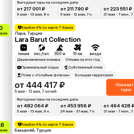
Выгодные туры на соседние даты
от 217 001 ₽
от 211 790 ₽
от 223 551 ₽
5 мая - 13 мая, 8 н.
5 мая - 12 мая, 7 н.
31 мая - 7 июн., 7 
0
Кешбэк 4% по карте Т-Банка
Лара, Турция
тзыва
Lara Barut Collection
линия
пес./гал.
350 м
15 км
везде
Двухкомнатные номера
Отзывы за этот год
Премиальный отдых
Собственный пляж
Пляж с «Голубым флагом»
Большая территория
от 444 417 ₽
Показат
туры
5 мая - 12 мая, 7 ночей
Выгодные туры на соседние даты
от 482 064 ₽
от 453 956 ₽
от 464 428 
5 мая - 13 мая, 8 н.
24 мая - 31 мая, 7 н.
31 мая - 7 июн., 7 
.6
Кешбэк 4% по карте Т-Банка
Бакыркёй, Турция
тзыва