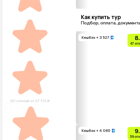
Как купить тур
Подбор, оплата, документ
8
Кешбэк
+ 3 527
47 от
121 отелей от 27 173 ₽
9
Кешбэк
+ 4 065
59 от