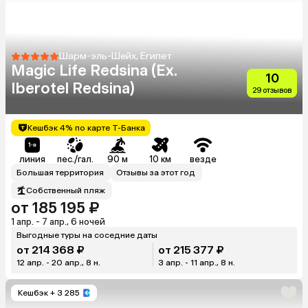
Шарм-эль-Шейх, Египет
Magic Life Redsina (Ex.
10
Iberotel Redsina)
29 отзывов
Кешбэк 4% по карте Т-Банка
линия
пес./гал.
90 м
10 км
везде
Большая территория
Отзывы за этот год
Собственный пляж
от 185 195 ₽
1 апр. - 7 апр., 6 ночей
Выгодные туры на соседние даты
от 214 368 ₽
от 215 377 ₽
12 апр. - 20 апр., 8 н.
3 апр. - 11 апр., 8 н.
Кешбэк
+ 3 285