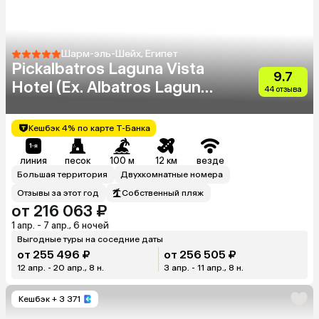
Шарм-эль-Шейх, Египет
Pickalbatros Laguna Vista
9.7
Hotel (Ex. Albatros Laguna
44 отзыва
Vista Beach Resort)
Кешбэк 4% по карте Т-Банка
линия
песок
100 м
12 км
везде
Большая территория
Двухкомнатные номера
Отзывы за этот год
Собственный пляж
от 216 063 ₽
1 апр. - 7 апр., 6 ночей
Выгодные туры на соседние даты
от 255 496 ₽
от 256 505 ₽
12 апр. - 20 апр., 8 н.
3 апр. - 11 апр., 8 н.
Кешбэк
+ 3 371