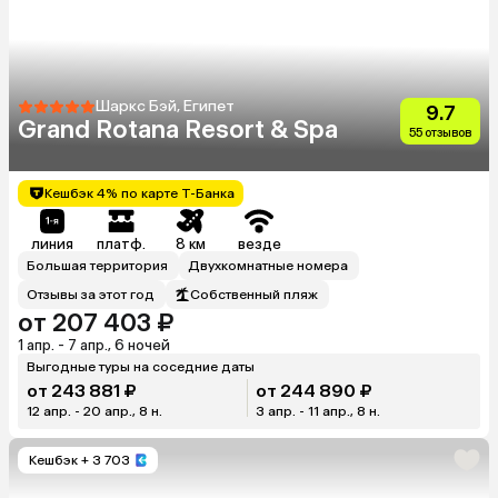
Шаркс Бэй, Египет
9.7
Grand Rotana Resort & Spa
55 отзывов
Кешбэк 4% по карте Т-Банка
линия
платф.
8 км
везде
Большая территория
Двухкомнатные номера
Отзывы за этот год
Собственный пляж
от 207 403 ₽
1 апр. - 7 апр., 6 ночей
Выгодные туры на соседние даты
от 243 881 ₽
от 244 890 ₽
12 апр. - 20 апр., 8 н.
3 апр. - 11 апр., 8 н.
Кешбэк
+ 3 703