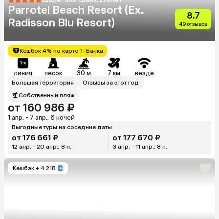
Parrotel Beach Resort (Ex.
8.7
Radisson Blu Resort)
49 отзывов
Кешбэк 4% по карте Т-Банка
линия
песок
30 м
7 км
везде
Большая территория
Отзывы за этот год
Собственный пляж
от 160 986 ₽
1 апр. - 7 апр., 6 ночей
Выгодные туры на соседние даты
от 176 661 ₽
от 177 670 ₽
12 апр. - 20 апр., 8 н.
3 апр. - 11 апр., 8 н.
Кешбэк
+ 4 218