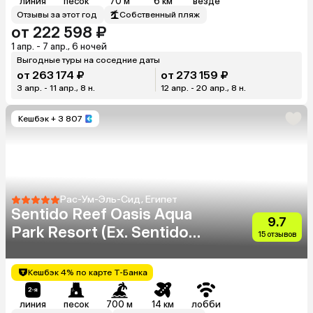
линия
песок
70 м
6 км
везде
Отзывы за этот год
Собственный пляж
от 222 598 ₽
1 апр. - 7 апр., 6 ночей
Выгодные туры на соседние даты
от 263 174 ₽
от 273 159 ₽
3 апр. - 11 апр., 8 н.
12 апр. - 20 апр., 8 н.
Кешбэк
+ 3 807
Рас-Ум-Эль-Сид, Египет
Sentido Reef Oasis Aqua
9.7
Park Resort (Ex. Sentido
15 отзывов
Reef Oasis Senses Resorts)
Кешбэк 4% по карте Т-Банка
линия
песок
700 м
14 км
лобби