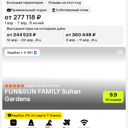
Большая территория
Отзывы за этот год
Премиальный отдых
Собственный пляж
от 277 118 ₽
1 апр. - 7 апр., 6 ночей
Выгодные туры на соседние даты
от 344 523 ₽
от 360 448 ₽
12 апр. - 20 апр., 8 н.
3 апр. - 11 апр., 8 н.
Кешбэк
+ 4 451
Шаркс Бэй, Египет
FUN&SUN FAMILY Sultan
9.9
Gardens
18 отзывов
Кешбэк 4% по карте Т-Банка