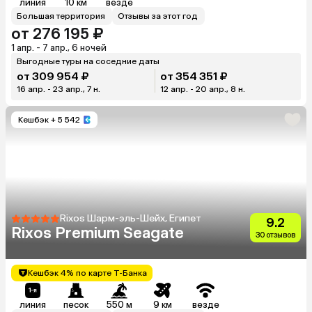
линия
10 км
везде
Большая территория
Отзывы за этот год
от 276 195 ₽
1 апр. - 7 апр., 6 ночей
Выгодные туры на соседние даты
от 309 954 ₽
от 354 351 ₽
16 апр. - 23 апр., 7 н.
12 апр. - 20 апр., 8 н.
Кешбэк
+ 5 542
Rixos Шарм-эль-Шейх, Египет
9.2
Rixos Premium Seagate
30 отзывов
Кешбэк 4% по карте Т-Банка
линия
песок
550 м
9 км
везде