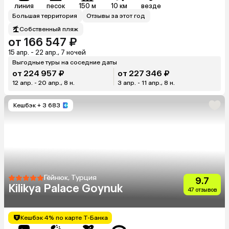
линия
песок
150 м
10 км
везде
Большая территория
Отзывы за этот год
Собственный пляж
от 166 547 ₽
15 апр. - 22 апр., 7 ночей
Выгодные туры на соседние даты
от 224 957 ₽
от 227 346 ₽
12 апр. - 20 апр., 8 н.
3 апр. - 11 апр., 8 н.
Кешбэк
+ 3 683
Гёйнюк, Турция
9.7
Kilikya Palace Goynuk
47 отзывов
Кешбэк 4% по карте Т-Банка