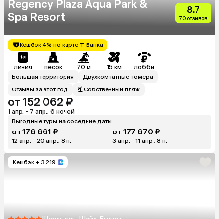
Regency Plaza Aqua Park &
8.7
Spa Resort
70 отзывов
Кешбэк 4% по карте Т-Банка
линия
песок
70 м
15 км
лобби
Большая территория
Двухкомнатные номера
Отзывы за этот год
Собственный пляж
от 152 062 ₽
1 апр. - 7 апр., 6 ночей
Выгодные туры на соседние даты
от 176 661 ₽
от 177 670 ₽
12 апр. - 20 апр., 8 н.
3 апр. - 11 апр., 8 н.
Кешбэк
+ 3 219
Шарм-эль-Шейх, Египет