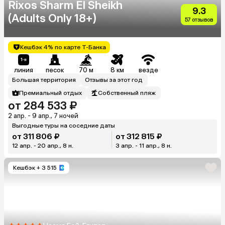
Rixos Sharm El Sheikh
9.3
(Adults Only 18+)
57 отзывов
Кешбэк 4% по карте Т-Банка
линия
песок
70 м
8 км
везде
Большая территория
Отзывы за этот год
Премиальный отдых
Собственный пляж
от 284 533 ₽
2 апр. - 9 апр., 7 ночей
Выгодные туры на соседние даты
от 311 806 ₽
от 312 815 ₽
12 апр. - 20 апр., 8 н.
3 апр. - 11 апр., 8 н.
Кешбэк
+ 3 515