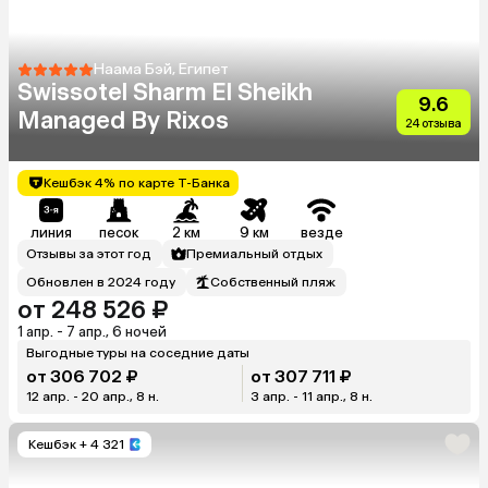
Наама Бэй, Египет
Swissotel Sharm El Sheikh
9.6
Managed By Rixos
24 отзыва
Кешбэк 4% по карте Т-Банка
линия
песок
2 км
9 км
везде
Отзывы за этот год
Премиальный отдых
Обновлен в 2024 году
Собственный пляж
от 248 526 ₽
1 апр. - 7 апр., 6 ночей
Выгодные туры на соседние даты
от 306 702 ₽
от 307 711 ₽
12 апр. - 20 апр., 8 н.
3 апр. - 11 апр., 8 н.
Кешбэк
+ 4 321