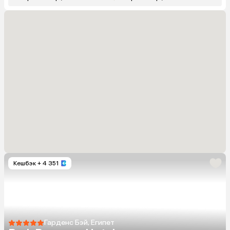
Кешбэк
+ 4 351
Гарденс Бэй, Египет