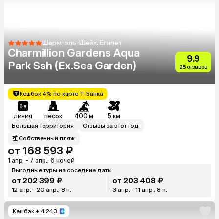
Шарм-эль-Шейх, Египет
Charmillion Gardens Aqua
9.9
Park Ssh (Ex.Sea Garden)
28 отзывов
Кешбэк 4% по карте Т-Банка
линия
песок
400 м
5 км
Большая территория
Отзывы за этот год
Собственный пляж
от 168 593 ₽
1 апр. - 7 апр., 6 ночей
Выгодные туры на соседние даты
от 202 399 ₽
от 203 408 ₽
12 апр. - 20 апр., 8 н.
3 апр. - 11 апр., 8 н.
Кешбэк
+ 4 243