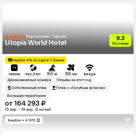
Каргыджак, Турция
9.3
Utopia World Hotel
152 отзыва
Кешбэк 4% по карте Т-Банка
линия
пес./гал.
150 м
155 км
везде
Двухкомнатные номера
Отзывы за этот год
Собственный пляж
Пляж с «Голубым флагом»
Большая территория
от 164 293 ₽
13 апр. - 19 апр., 6 ночей
Кешбэк
+ 4 970