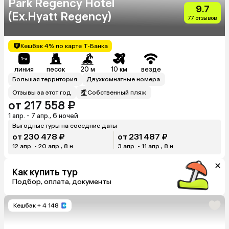
Park Regency Hotel
9.7
(Ex.Hyatt Regency)
77 отзывов
Кешбэк 4% по карте Т-Банка
линия
песок
20 м
10 км
везде
Большая территория
Двухкомнатные номера
Отзывы за этот год
Собственный пляж
от 217 558 ₽
1 апр. - 7 апр., 6 ночей
Выгодные туры на соседние даты
от 230 478 ₽
от 231 487 ₽
12 апр. - 20 апр., 8 н.
3 апр. - 11 апр., 8 н.
Как купить тур
Подбор, оплата, документы
Кешбэк
+ 4 148