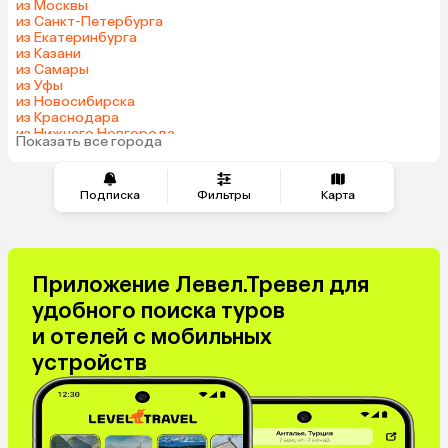
из Москвы
из Санкт-Петербурга
из Екатеринбурга
из Казани
из Самары
из Уфы
из Новосибирска
из Краснодара
из Нижнего Новгорода
Показать все города
из Перми
Подписка
Фильтры
Карта
Приложение Левел.Тревел для
удобного поиска туров
и отелей с мобильных
устройств