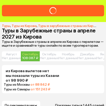
Туры
,
Туры из Кирова
,
Туры в зарубежные страны из Кирова
,
Ту
Туры в Зарубежные страны в апреле
2027 из Кирова
Туры в Зарубежные страны в апреле из Кирова с перелетом —
ищите и сравнивайте туры онлайн по всем туроператорам.
Август
Сентябрь
Октябрь
Ноябрь
Декабрь
Янв
Нет данных
108 087 ₽
Нет данных
Нет данных
Нет данных
Нет д
из
Кирова
вылетов нет
мы показали туры
из
Казани
от 98 990 ₽
Туры из Москвы
от 88 842 ₽
Туры из Самары
от 151 243 ₽
По рекомендации
Показаны туры в 1 445 отелей