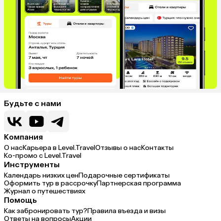
Будьте с нами
Компания
О нас
Карьера в Level.Travel
Отзывы о нас
Контакты
Ко-промо с Level.Travel
Инструменты
Календарь низких цен
Подарочные сертификаты
Оформить тур в рассрочку
Партнерская программа
Журнал о путешествиях
Помощь
Как забронировать тур?
Правила въезда и визы
Ответы на вопросы
Акции