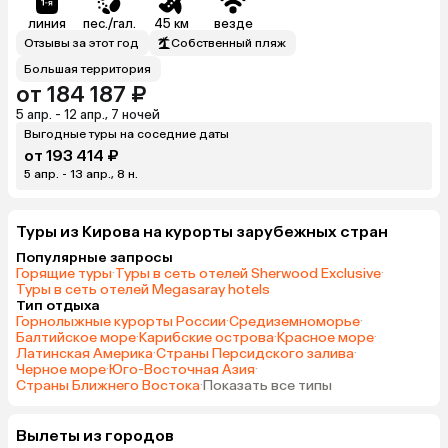
линия
пес./гал.
45 км
везде
Отзывы за этот год
Собственный пляж
Большая территория
от 184 187 ₽
5 апр. - 12 апр., 7 ночей
Выгодные туры на соседние даты
от 193 414 ₽
5 апр. - 13 апр., 8 н.
Туры из Кирова на курорты зарубежных стран
Популярные запросы
Горящие туры
·
Туры в сеть отелей Sherwood Exclusive
·
Туры в сеть отелей Megasaray hotels
Тип отдыха
Горнолыжные курорты России
·
Средиземноморье
·
Балтийское море
·
Карибские острова
·
Красное море
·
Латинская Америка
·
Страны Персидского залива
·
Черное море
·
Юго-Восточная Азия
·
Страны Ближнего Востока
·
Показать все типы
Вылеты из городов