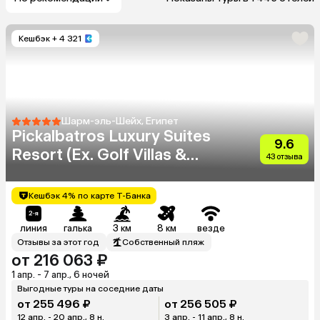
Кешбэк
+ 4 321
Шарм-эль-Шейх, Египет
Pickalbatros Luxury Suites
9.6
Resort (Ex. Golf Villas &
43 отзыва
Suites)
Кешбэк 4% по карте Т-Банка
линия
галька
3 км
8 км
везде
Отзывы за этот год
Собственный пляж
от 216 063 ₽
1 апр. - 7 апр., 6 ночей
Выгодные туры на соседние даты
от 255 496 ₽
от 256 505 ₽
12 апр. - 20 апр., 8 н.
3 апр. - 11 апр., 8 н.