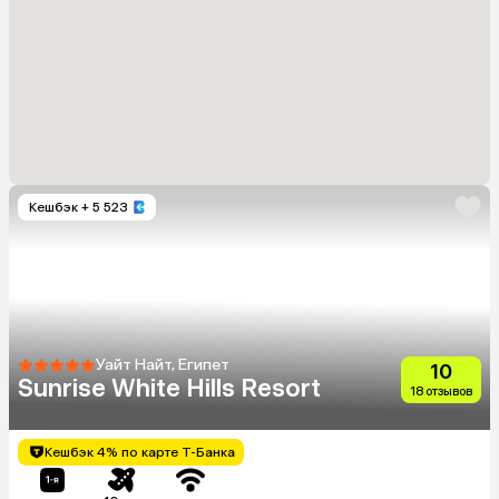
Кешбэк
+ 5 523
Уайт Найт, Египет
10
Sunrise White Hills Resort
18 отзывов
Кешбэк 4% по карте Т-Банка