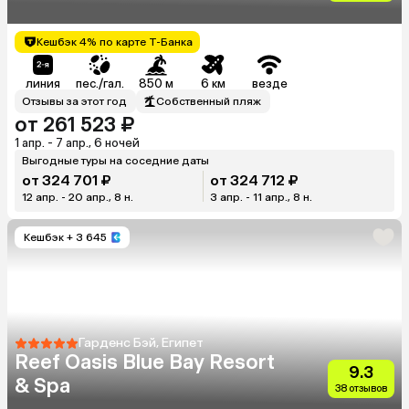
Кешбэк 4% по карте Т-Банка
линия
пес./гал.
850 м
6 км
везде
Отзывы за этот год
Собственный пляж
от 261 523 ₽
1 апр. - 7 апр., 6 ночей
Выгодные туры на соседние даты
от 324 701 ₽
от 324 712 ₽
12 апр. - 20 апр., 8 н.
3 апр. - 11 апр., 8 н.
Кешбэк
+ 3 645
Гарденс Бэй, Египет
Reef Oasis Blue Bay Resort
9.3
& Spa
38 отзывов