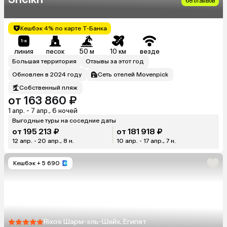
68 отзывов
Кешбэк 4% по карте Т-Банка
линия
песок
50 м
10 км
везде
Большая территория
Отзывы за этот год
Обновлен в 2024 году
Сеть отелей Movenpick
Собственный пляж
от 163 860 ₽
1 апр. - 7 апр., 6 ночей
Выгодные туры на соседние даты
от 195 213 ₽
от 181 918 ₽
12 апр. - 20 апр., 8 н.
10 апр. - 17 апр., 7 н.
Кешбэк
+ 5 690
Rixos Шарм-эль-Шейх, Египет