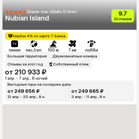
Шарм-эль-Шейх, Египет
9.7
Nubian Island
20 отзывов
Кешбэк 4% по карте Т-Банка
линия
пес./гал.
100 м
7 км
лобби
Большая территория
Двухкомнатные номера
Отзывы за этот год
Собственный пляж
от 210 933 ₽
1 апр. - 7 апр., 6 ночей
Выгодные туры на соседние даты
от 248 656 ₽
от 249 665 ₽
12 апр. - 20 апр., 8 н.
3 апр. - 11 апр., 8 н.