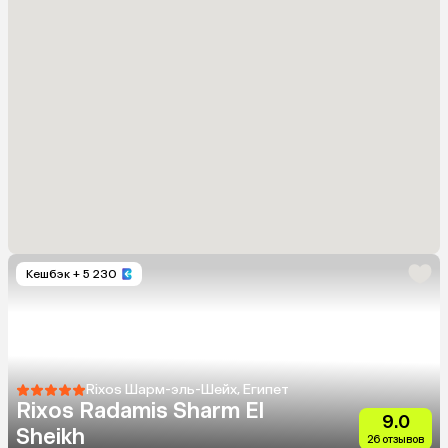
Кешбэк
+ 5 230
Rixos Шарм-эль-Шейх, Египет
Rixos Radamis Sharm El
9.0
Sheikh
26 отзывов