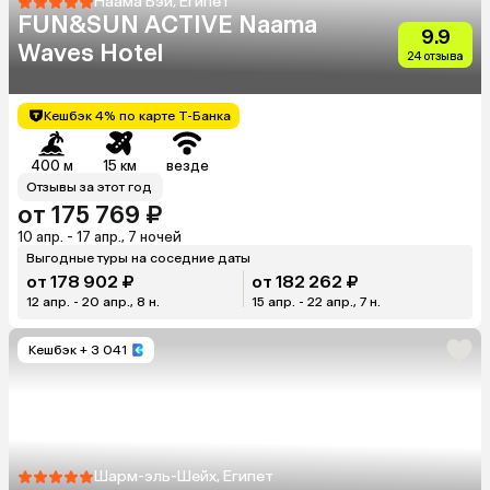
Наама Бэй, Египет
FUN&SUN ACTIVE Naama
9.9
Waves Hotel
24 отзыва
Кешбэк 4% по карте Т-Банка
400 м
15 км
везде
Отзывы за этот год
от 175 769 ₽
10 апр. - 17 апр., 7 ночей
Выгодные туры на соседние даты
от 178 902 ₽
от 182 262 ₽
12 апр. - 20 апр., 8 н.
15 апр. - 22 апр., 7 н.
Кешбэк
+ 3 041
Шарм-эль-Шейх, Египет