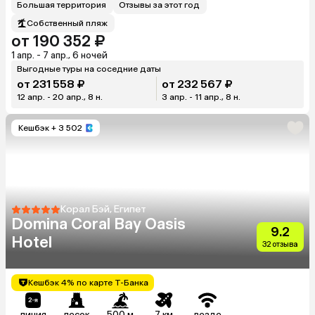
Большая территория
Отзывы за этот год
Собственный пляж
от 190 352 ₽
1 апр. - 7 апр., 6 ночей
Выгодные туры на соседние даты
от 231 558 ₽
от 232 567 ₽
12 апр. - 20 апр., 8 н.
3 апр. - 11 апр., 8 н.
Кешбэк
+ 3 502
Корал Бэй, Египет
Domina Coral Bay Oasis
9.2
Hotel
32 отзыва
Кешбэк 4% по карте Т-Банка
линия
песок
500 м
7 км
везде