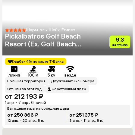
Шарм-эль-Шейх, Египет
Pickalbatros Golf Beach
9.3
Resort (Ex. Golf Beach
44 отзыва
Resort Sharm El Sheikh)
Кешбэк 4% по карте Т-Банка
линия
100 м
5 км
везде
Большая территория
Двухкомнатные номера
Отзывы за этот год
Собственный пляж
от 212 193 ₽
1 апр. - 7 апр., 6 ночей
Выгодные туры на соседние даты
от 250 366 ₽
от 251 375 ₽
12 апр. - 20 апр., 8 н.
3 апр. - 11 апр., 8 н.