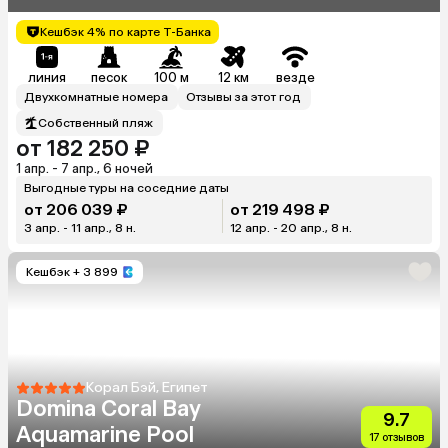
Кешбэк 4% по карте Т-Банка
линия
песок
100 м
12 км
везде
Двухкомнатные номера
Отзывы за этот год
Собственный пляж
от 182 250 ₽
1 апр. - 7 апр., 6 ночей
Выгодные туры на соседние даты
от 206 039 ₽
от 219 498 ₽
3 апр. - 11 апр., 8 н.
12 апр. - 20 апр., 8 н.
Кешбэк
+ 3 899
Корал Бэй, Египет
Domina Coral Bay
9.7
Aquamarine Pool
17 отзывов