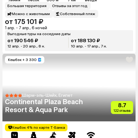
Большая территория
Отзывы за этот год
Можно с животными
Собственный пляж
от 175 101 ₽
1 апр. - 7 апр., 6 ночей
Выгодные туры на соседние даты
от 190 546 ₽
от 188 130 ₽
12 апр. - 20 апр., 8 н.
10 апр. - 17 апр., 7 н.
Кешбэк
+ 3 330
Шарм-эль-Шейх, Египет
Continental Plaza Beach
8.7
Resort & Aqua Park
122 отзыва
Кешбэк 4% по карте Т-Банка