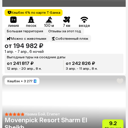
Кешбэк 4% по карте Т-Банка
линия
песок
100 м
7 км
везде
Большая территория
Отзывы за этот год
Можно с животными
Собственный пляж
от 194 982 ₽
1 апр. - 7 апр., 6 ночей
Выгодные туры на соседние даты
от 241 817 ₽
от 242 826 ₽
12 апр. - 20 апр., 8 н.
3 апр. - 11 апр., 8 н.
Кешбэк
+ 3 277
Наама Бэй, Египет
Movenpick Resort Sharm El
9.2
Sheikh