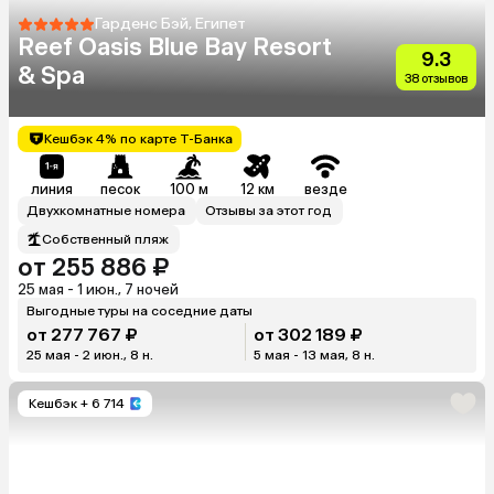
Гарденс Бэй, Египет
Reef Oasis Blue Bay Resort
9.3
& Spa
38 отзывов
Кешбэк 4% по карте Т-Банка
линия
песок
100 м
12 км
везде
Двухкомнатные номера
Отзывы за этот год
Собственный пляж
от 255 886 ₽
25 мая - 1 июн., 7 ночей
Выгодные туры на соседние даты
от 277 767 ₽
от 302 189 ₽
25 мая - 2 июн., 8 н.
5 мая - 13 мая, 8 н.
Кешбэк
+ 6 714