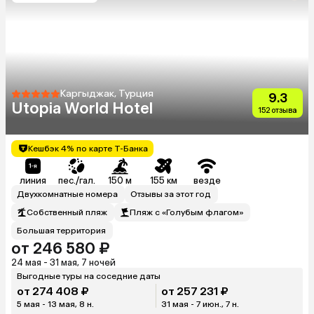
Каргыджак, Турция
9.3
Utopia World Hotel
152 отзыва
Кешбэк 4% по карте Т-Банка
линия
пес./гал.
150 м
155 км
везде
Двухкомнатные номера
Отзывы за этот год
Собственный пляж
Пляж с «Голубым флагом»
Большая территория
от 246 580 ₽
24 мая - 31 мая, 7 ночей
Выгодные туры на соседние даты
от 274 408 ₽
от 257 231 ₽
5 мая - 13 мая, 8 н.
31 мая - 7 июн., 7 н.