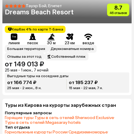
Тауэр Бэй, Египет
8.7
Dreams Beach Resort
46 отзывов
Кешбэк 4% по карте Т-Банка
линия
песок
30 м
23 км
везде
Большая территория
Двухкомнатные номера
Отзывы за этот год
Собственный пляж
от 149 013 ₽
25 мая - 1 июн., 7 ночей
Выгодные туры на соседние даты
от 166 774 ₽
от 185 237 ₽
25 мая - 2 июн., 8 н.
15 мая - 22 мая, 7 н.
Туры из Кирова на курорты зарубежных стран
Популярные запросы
Горящие туры
·
Туры в сеть отелей Sherwood Exclusive
·
Туры в сеть отелей Megasaray hotels
Тип отдыха
Горнолыжные курорты России
·
Средиземноморье
·