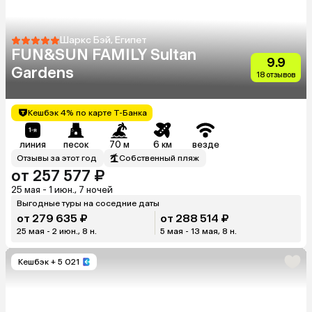
Шаркс Бэй, Египет
FUN&SUN FAMILY Sultan
9.9
Gardens
18 отзывов
Кешбэк 4% по карте Т-Банка
линия
песок
70 м
6 км
везде
Отзывы за этот год
Собственный пляж
от 257 577 ₽
25 мая - 1 июн., 7 ночей
Выгодные туры на соседние даты
от 279 635 ₽
от 288 514 ₽
25 мая - 2 июн., 8 н.
5 мая - 13 мая, 8 н.
Кешбэк
+ 5 021