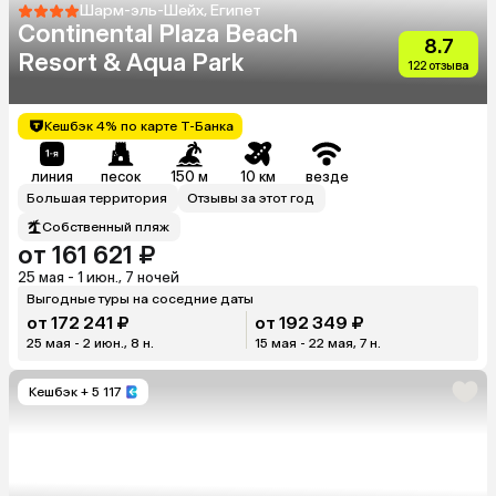
Шарм-эль-Шейх, Египет
Continental Plaza Beach
8.7
Resort & Aqua Park
122 отзыва
Кешбэк 4% по карте Т-Банка
линия
песок
150 м
10 км
везде
Большая территория
Отзывы за этот год
Собственный пляж
от 161 621 ₽
25 мая - 1 июн., 7 ночей
Выгодные туры на соседние даты
от 172 241 ₽
от 192 349 ₽
25 мая - 2 июн., 8 н.
15 мая - 22 мая, 7 н.
Кешбэк
+ 5 117