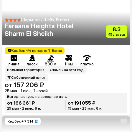
Шарм-эль-Шейх, Египет
Faraana Heights Hotel
8.3
Sharm El Sheikh
45 отзывов
Кешбэк 4% по карте Т-Банка
линия
песок
800 м
11 км
платно
Большая территория
Отзывы за этот год
Собственный пляж
от 157 206 ₽
25 мая - 1 июн., 7 ночей
Выгодные туры на соседние даты
от 166 361 ₽
от 191 055 ₽
25 мая - 2 июн., 8 н.
15 мая - 23 мая, 8 н.
Кешбэк
+ 7 314