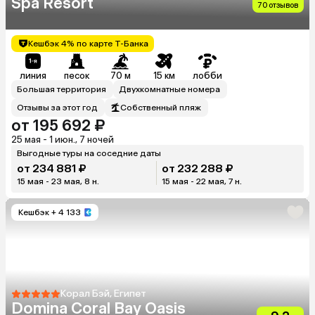
Spa Resort
70 отзывов
Кешбэк 4% по карте Т-Банка
линия
песок
70 м
15 км
лобби
Большая территория
Двухкомнатные номера
Отзывы за этот год
Собственный пляж
от 195 692 ₽
25 мая - 1 июн., 7 ночей
Выгодные туры на соседние даты
от 234 881 ₽
от 232 288 ₽
15 мая - 23 мая, 8 н.
15 мая - 22 мая, 7 н.
Кешбэк
+ 4 133
Корал Бэй, Египет
Domina Coral Bay Oasis