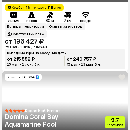
Кешбэк 4% по карте Т-Банка
линия
песок
30 м
7 км
везде
Большая территория
Отзывы за этот год
Собственный пляж
от 196 427 ₽
25 мая - 1 июн., 7 ночей
Выгодные туры на соседние даты
от 215 552 ₽
от 240 757 ₽
25 мая - 2 июн., 8 н.
15 мая - 23 мая, 8 н.
Кешбэк
+ 6 084
Корал Бэй, Египет
Domina Coral Bay
9.7
Aquamarine Pool
17 отзывов