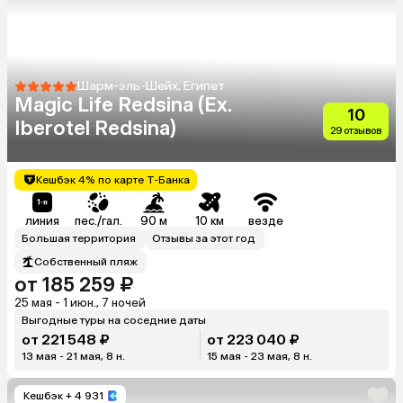
Шарм-эль-Шейх, Египет
Magic Life Redsina (Ex.
10
Iberotel Redsina)
29 отзывов
Кешбэк 4% по карте Т-Банка
линия
пес./гал.
90 м
10 км
везде
Большая территория
Отзывы за этот год
Собственный пляж
от 185 259 ₽
25 мая - 1 июн., 7 ночей
Выгодные туры на соседние даты
от 221 548 ₽
от 223 040 ₽
13 мая - 21 мая, 8 н.
15 мая - 23 мая, 8 н.
Кешбэк
+ 4 931