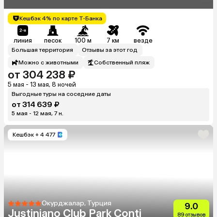
Кешбэк 4% по карте Т-Банка
линия
песок
100 м
7 км
везде
Большая территория
Отзывы за этот год
Можно с животными
Собственный пляж
от 304 238 ₽
5 мая - 13 мая, 8 ночей
Выгодные туры на соседние даты
от 314 639 ₽
5 мая - 12 мая, 7 н.
Кешбэк
+ 4 477
Окурджалар, Турция
9.0
Justiniano Club Park Conti
89 отзывов