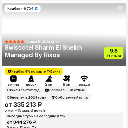
Кешбэк
+ 6 704
Наама Бэй, Египет
Swissotel Sharm El Sheikh
9.6
Managed By Rixos
24 отзыва
Кешбэк 4% по карте Т-Банка
линия
песок
2 км
9 км
везде
Отзывы за этот год
Премиальный отдых
Обновлен в 2024 году
Собственный пляж
от 335 213 ₽
5 мая - 13 мая, 8 ночей
Выгодные туры на соседние даты
от 344 276 ₽
5 мая - 12 мая, 7 н.