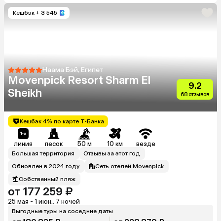
Кешбэк
+ 3 545
Наама Бэй, Египет
Movenpick Resort Sharm El
9.2
Sheikh
68 отзывов
Кешбэк 4% по карте Т-Банка
линия
песок
50 м
10 км
везде
Большая территория
Отзывы за этот год
Обновлен в 2024 году
Сеть отелей Movenpick
Собственный пляж
от 177 259 ₽
25 мая - 1 июн., 7 ночей
Выгодные туры на соседние даты