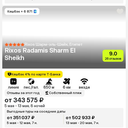
Кешбэк
+ 6 871
Rixos Шарм-эль-Шейх, Египет
Rixos Radamis Sharm El
9.0
Sheikh
26 отзывов
Кешбэк 4% по карте Т-Банка
линия
пес./гал.
850 м
6 км
везде
Отзывы за этот год
Собственный пляж
от 343 575 ₽
5 мая - 13 мая, 8 ночей
Выгодные туры на соседние даты
от 351 037 ₽
от 502 933 ₽
5 мая - 12 мая, 7 н.
13 мая - 20 мая, 7 н.