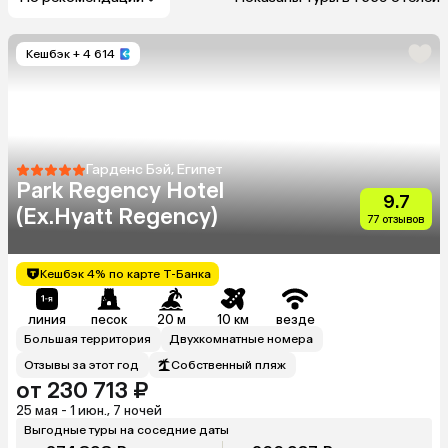
Кешбэк
+ 4 614
Гарденс Бэй, Египет
Park Regency Hotel
9.7
(Ex.Hyatt Regency)
77 отзывов
Кешбэк 4% по карте Т-Банка
линия
песок
20 м
10 км
везде
Большая территория
Двухкомнатные номера
Отзывы за этот год
Собственный пляж
от 230 713 ₽
25 мая - 1 июн., 7 ночей
Выгодные туры на соседние даты