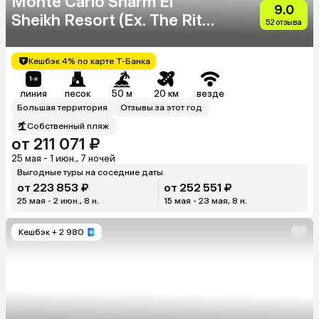
Monte Carlo Sharm El
9.0
Sheikh Resort (Ex. The Ritz
52 отзыва
Carlton Sharm El Sheikh)
Кешбэк 4% по карте Т-Банка
линия
песок
50 м
20 км
везде
Большая территория
Отзывы за этот год
Собственный пляж
от 211 071 ₽
25 мая - 1 июн., 7 ночей
Выгодные туры на соседние даты
от 223 853 ₽
от 252 551 ₽
25 мая - 2 июн., 8 н.
15 мая - 23 мая, 8 н.
Кешбэк
+ 2 980