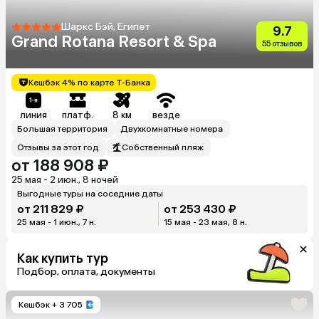
Шаркс Бэй, Египет
9.7
Grand Rotana Resort & Spa
55 отзывов
Кешбэк 4% по карте Т-Банка
линия
платф.
8 км
везде
Большая территория
Двухкомнатные номера
Отзывы за этот год
Собственный пляж
от 188 908 ₽
25 мая - 2 июн., 8 ночей
Выгодные туры на соседние даты
от 211 829 ₽
от 253 430 ₽
25 мая - 1 июн., 7 н.
15 мая - 23 мая, 8 н.
Как купить тур
Подбор, оплата, документы
Кешбэк
+ 3 705