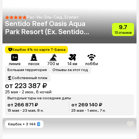
Рас-Ум-Эль-Сид, Египет
Sentido Reef Oasis Aqua
9.7
Park Resort (Ex. Sentido
15 отзывов
Reef Oasis Senses Resorts)
Кешбэк 4% по карте Т-Банка
линия
песок
700 м
14 км
лобби
Большая территория
Отзывы за этот год
Собственный пляж
от 223 387 ₽
25 мая - 2 июн., 8 ночей
Выгодные туры на соседние даты
от 266 871 ₽
от 269 140 ₽
15 мая - 23 мая, 8 н.
25 мая - 1 июн., 7 н.
Кешбэк
+ 3 144