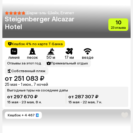
Шарм-эль-Шейх, Египет
Steigenberger Alcazar
10
Hotel
23 отзыва
Кешбэк 4% по карте Т-Банка
линия
песок
50 м
17 км
везде
Отзывы за этот год
Премиальный отдых
Собственный пляж
от 251 083 ₽
25 мая - 1 июн., 7 ночей
Выгодные туры на соседние даты
от 297 670 ₽
от 287 307 ₽
15 мая - 23 мая, 8 н.
15 мая - 22 мая, 7 н.
Кешбэк
+ 4 467