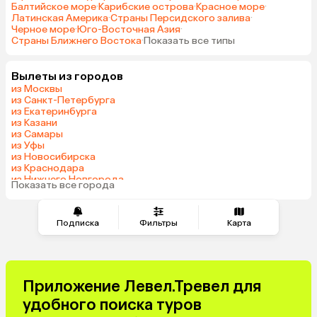
Балтийское море
·
Карибские острова
·
Красное море
·
Латинская Америка
·
Страны Персидского залива
·
Черное море
·
Юго-Восточная Азия
·
Страны Ближнего Востока
·
Показать все типы
Вылеты из городов
из Москвы
из Санкт-Петербурга
из Екатеринбурга
из Казани
из Самары
из Уфы
из Новосибирска
из Краснодара
из Нижнего Новгорода
Показать все города
из Перми
Подписка
Фильтры
Карта
Приложение Левел.Тревел для
удобного поиска туров