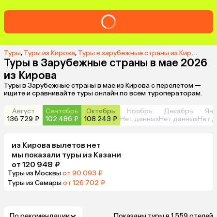
Туры
,
Туры из Кирова
,
Туры в зарубежные страны из Кирова
,
Ту
Туры в Зарубежные страны в мае 2026
из Кирова
Туры в Зарубежные страны в мае из Кирова с перелетом —
ищите и сравнивайте туры онлайн по всем туроператорам.
Август
Сентябрь
Октябрь
Ноябрь
Декабрь
Янв
136 729 ₽
102 486 ₽
108 243 ₽
Нет данных
Нет данных
Нет д
из
Кирова
вылетов нет
мы показали туры
из
Казани
от 120 948 ₽
Туры из Москвы
от 90 093 ₽
Туры из Самары
от 126 702 ₽
По рекомендации
Показаны туры в 1 559 отелей