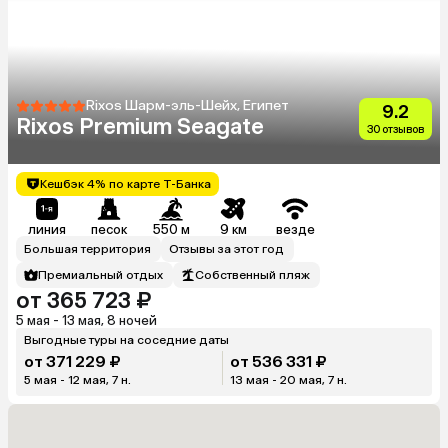
Rixos Шарм-эль-Шейх, Египет
9.2
Rixos Premium Seagate
30 отзывов
Кешбэк 4% по карте Т-Банка
линия
песок
550 м
9 км
везде
Большая территория
Отзывы за этот год
Премиальный отдых
Собственный пляж
от 365 723 ₽
5 мая - 13 мая, 8 ночей
Выгодные туры на соседние даты
от 371 229 ₽
от 536 331 ₽
5 мая - 12 мая, 7 н.
13 мая - 20 мая, 7 н.