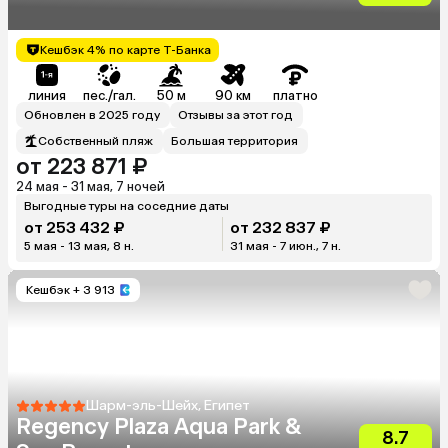
Кешбэк 4% по карте Т-Банка
линия
пес./гал.
50 м
90 км
платно
Обновлен в 2025 году
Отзывы за этот год
Собственный пляж
Большая территория
от 223 871 ₽
24 мая - 31 мая, 7 ночей
Выгодные туры на соседние даты
от 253 432 ₽
от 232 837 ₽
5 мая - 13 мая, 8 н.
31 мая - 7 июн., 7 н.
Кешбэк
+ 3 913
Шарм-эль-Шейх, Египет
Regency Plaza Aqua Park &
8.7