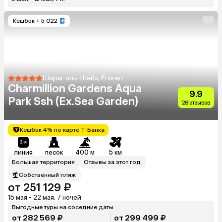
Кешбэк
+ 5 022
Шарм-эль-Шейх, Египет
Charmillion Gardens Aqua
9.9
Park Ssh (Ex.Sea Garden)
28 отзывов
Кешбэк 4% по карте Т-Банка
линия
песок
400 м
5 км
Большая территория
Отзывы за этот год
Собственный пляж
от 251 129 ₽
15 мая - 22 мая, 7 ночей
Выгодные туры на соседние даты
от 282 569 ₽
от 299 499 ₽