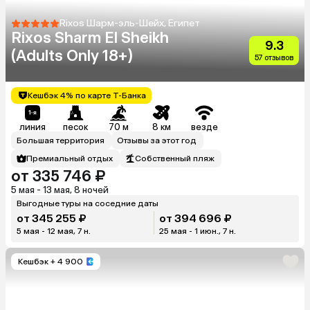
Rixos Шарм-эль-Шейх, Египет
Rixos Sharm El Sheikh
9.3
(Adults Only 18+)
57 отзывов
Кешбэк 4% по карте Т-Банка
линия
песок
70 м
8 км
везде
Большая территория
Отзывы за этот год
Премиальный отдых
Собственный пляж
от 335 746 ₽
5 мая - 13 мая, 8 ночей
Выгодные туры на соседние даты
от 345 255 ₽
от 394 696 ₽
5 мая - 12 мая, 7 н.
25 мая - 1 июн., 7 н.
Кешбэк
+ 4 900