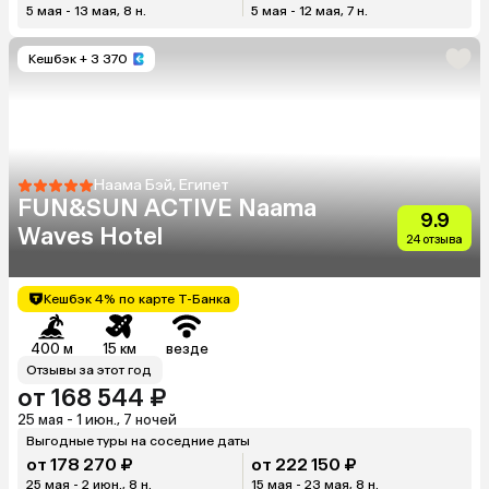
5 мая - 13 мая, 8 н.
5 мая - 12 мая, 7 н.
Кешбэк
+ 3 370
Наама Бэй, Египет
FUN&SUN ACTIVE Naama
9.9
Waves Hotel
24 отзыва
Кешбэк 4% по карте Т-Банка
400 м
15 км
везде
Отзывы за этот год
от 168 544 ₽
25 мая - 1 июн., 7 ночей
Выгодные туры на соседние даты
от 178 270 ₽
от 222 150 ₽
25 мая - 2 июн., 8 н.
15 мая - 23 мая, 8 н.