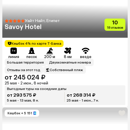
Уайт Найт, Египет
10
Savoy Hotel
18 отзывов
Кешбэк 4% по карте Т-Банка
линия
песок
200 м
8 км
везде
Большая территория
Двухкомнатные номера
Отзывы за этот год
Собственный пляж
от 245 024 ₽
25 мая - 2 июн., 8 ночей
Выгодные туры на соседние даты
от 293 575 ₽
от 268 314 ₽
5 мая - 13 мая, 8 н.
25 мая - 1 июн., 7 н.
Кешбэк
+ 5 151