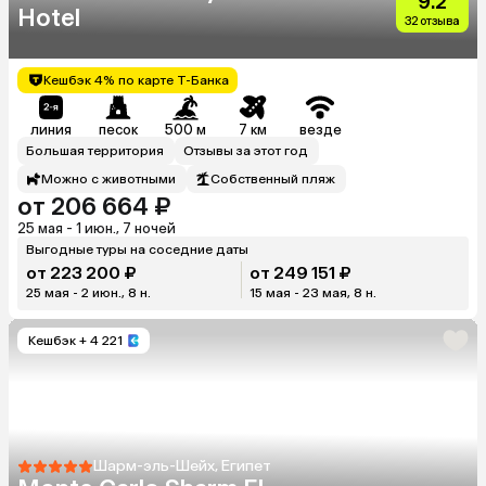
9.2
Hotel
32 отзыва
Кешбэк 4% по карте Т-Банка
линия
песок
500 м
7 км
везде
Большая территория
Отзывы за этот год
Можно с животными
Собственный пляж
от 206 664 ₽
25 мая - 1 июн., 7 ночей
Выгодные туры на соседние даты
от 223 200 ₽
от 249 151 ₽
25 мая - 2 июн., 8 н.
15 мая - 23 мая, 8 н.
Кешбэк
+ 4 221
Шарм-эль-Шейх, Египет