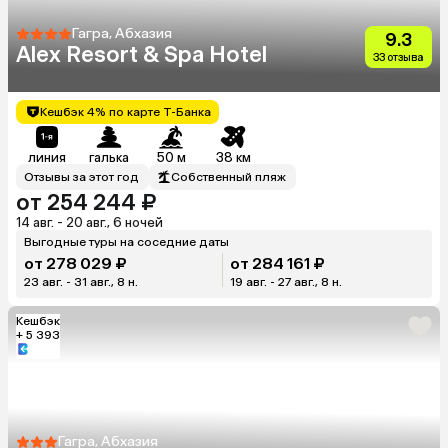
Гагра, Абхазия
9.3
Alex Resort & Spa Hotel
33 отзыва
Кешбэк 4% по карте Т-Банка
линия
галька
50 м
38 км
Отзывы за этот год
Собственный пляж
от 254 244 ₽
14 авг. - 20 авг., 6 ночей
Выгодные туры на соседние даты
от 278 029 ₽
от 284 161 ₽
23 авг. - 31 авг., 8 н.
19 авг. - 27 авг., 8 н.
Кешбэк
+ 5 393
Гагра, Абхазия