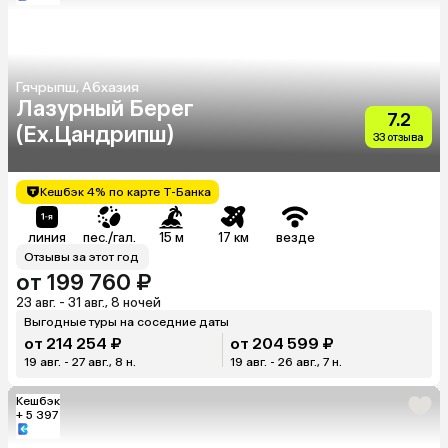
Гячрыпш, Абхазия
Лазурный Берег
7.2
(Ex.Цандрипш)
33 отзыва
Кешбэк 4% по карте Т-Банка
линия
пес./гал.
15 м
17 км
везде
Отзывы за этот год
от 199 760 ₽
23 авг. - 31 авг., 8 ночей
Выгодные туры на соседние даты
от 214 254 ₽
от 204 599 ₽
19 авг. - 27 авг., 8 н.
19 авг. - 26 авг., 7 н.
Кешбэк
+ 5 397