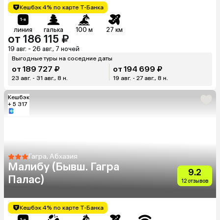
Кешбэк 4% по карте Т-Банка
линия
галька
100 м
27 км
от 186 115 ₽
19 авг. - 26 авг., 7 ночей
Выгодные туры на соседние даты
от 189 727 ₽
от 194 699 ₽
23 авг. - 31 авг., 8 н.
19 авг. - 27 авг., 8 н.
Кешбэк
+ 5 317
Гагра, Абхазия
Малибу (Бывш. Гагра
9.2
Палас)
12 отзывов
Кешбэк 4% по карте Т-Банка