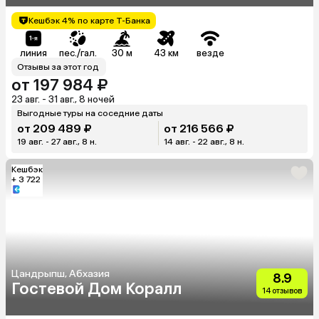
Кешбэк 4% по карте Т-Банка
линия
пес./гал.
30 м
43 км
везде
Отзывы за этот год
от 197 984 ₽
23 авг. - 31 авг., 8 ночей
Выгодные туры на соседние даты
от 209 489 ₽
от 216 566 ₽
19 авг. - 27 авг., 8 н.
14 авг. - 22 авг., 8 н.
Кешбэк
+ 3 722
Цандрыпш, Абхазия
8.9
Гостевой Дом Коралл
14 отзывов