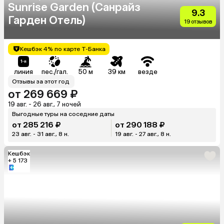
Sunrise Garden (Санрайз
9.3
Гарден Отель)
19 отзывов
Кешбэк 4% по карте Т-Банка
линия
пес./гал.
50 м
39 км
везде
Отзывы за этот год
от 269 669 ₽
19 авг. - 26 авг., 7 ночей
Выгодные туры на соседние даты
от 285 216 ₽
от 290 188 ₽
23 авг. - 31 авг., 8 н.
19 авг. - 27 авг., 8 н.
Кешбэк
+ 5 173