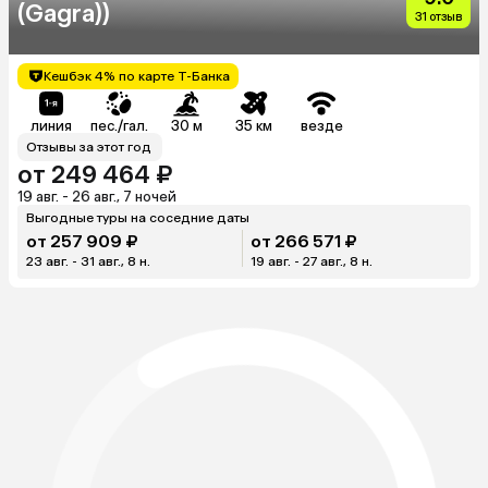
(Gagra))
31 отзыв
Кешбэк 4% по карте Т-Банка
линия
пес./гал.
30 м
35 км
везде
Отзывы за этот год
от 249 464 ₽
19 авг. - 26 авг., 7 ночей
Выгодные туры на соседние даты
от 257 909 ₽
от 266 571 ₽
23 авг. - 31 авг., 8 н.
19 авг. - 27 авг., 8 н.