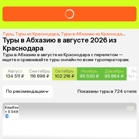
Туры
,
Туры из Краснодара
,
Туры в Абхазию из Краснодара
,
Туры
Туры в Абхазию в августе 2026 из
Краснодара
Туры в Абхазию в августе из Краснодара с перелетом —
ищите и сравнивайте туры онлайн по всем туроператорам.
Август
Сентябрь
Октябрь
Ноябрь
Декабрь
Янв
134 511 ₽
116 898 ₽
102 216 ₽
95 530 ₽
95 864 ₽
Нет д
По рекомендации
Показаны туры в 724 отеля
Кешбэк
+ 5 549