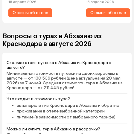
за гостеприимство!
с 09:00 до 21:00, басс
18 апреля 2026
15 апреля 2026
даже в дождь очень к
Отзывы об отеле
Отзывы об отеле
приятно плавать! Номе
501, окна выходят на 
«Абхазия». С одной ст
с другой море, красот
Вопросы о турах в Абхазию из
чистый, комфортный, 
Краснодара в августе 2026
разных размеров, хала
тапочки, умывальные
принадлежности в пло
Сколько стоит путевка в Абхазию из Краснодара в
зубной щетки, все есть
августе?
отличное, разнообраз
Минимальная стоимость путевки на двоих взрослых в
шведский стол, вино б
августе — от 130 536 рублей (цена актуальна на 20 мая
2026) за 7 ночей. Средняя стоимость тура в Абхазию из
красное, но качество в
Краснодара — от 211 445 рублей.
очень хорошее. Мест
отеля отличное, все, ч
Что входит в стоимость тура?
находится рядом. Веч
авиаперелет из Краснодара в Абхазию и обратно
ходили в кафе «Жемчуж
проживание в отеле выбранной категории
отличная музыка там! 
питание (в зависимости от выбранного тарифа)
дружелюбная, очень
понравилось, планиру
Можно ли купить тур в Абхазию в рассрочку?
вернуться еще!) В Абх