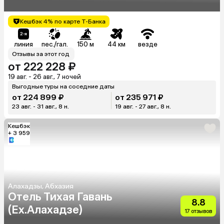
Кешбэк 4% по карте Т-Банка
линия
пес./гал.
150 м
44 км
везде
Отзывы за этот год
от 222 228 ₽
19 авг. - 26 авг., 7 ночей
Выгодные туры на соседние даты
от 224 899 ₽
от 235 971 ₽
23 авг. - 31 авг., 8 н.
19 авг. - 27 авг., 8 н.
Кешбэк
+ 3 959
Алахадзы, Абхазия
Отель Тихая Гавань
8.8
(Ex.Алахадзе)
17 отзывов