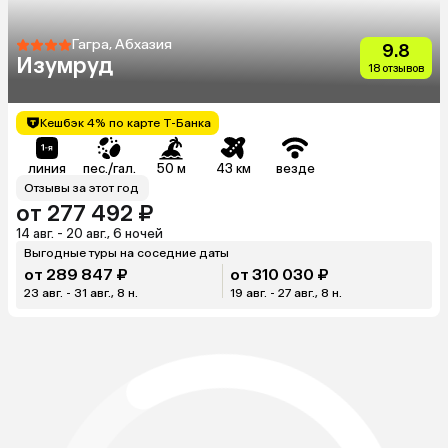
Гагра, Абхазия
9.8
Изумруд
18 отзывов
Кешбэк 4% по карте Т-Банка
линия
пес./гал.
50 м
43 км
везде
Отзывы за этот год
от 277 492 ₽
14 авг. - 20 авг., 6 ночей
Выгодные туры на соседние даты
от 289 847 ₽
от 310 030 ₽
23 авг. - 31 авг., 8 н.
19 авг. - 27 авг., 8 н.