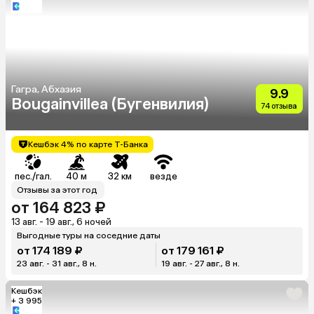
Гагра, Абхазия
9.9
Bougainvillea (Бугенвилия)
74 отзыва
Кешбэк 4% по карте Т-Банка
пес./гал.
40 м
32 км
везде
Отзывы за этот год
от 164 823 ₽
13 авг. - 19 авг., 6 ночей
Выгодные туры на соседние даты
от 174 189 ₽
от 179 161 ₽
23 авг. - 31 авг., 8 н.
19 авг. - 27 авг., 8 н.
Кешбэк
+ 3 995