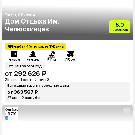
Гагра, Абхазия
Дом Отдыха Им.
8.0
Челюскинцев
17 отзывов
Кешбэк 4% по карте Т-Банка
линия
галька
50 м
35 км
Отзывы за этот год
от 292 626 ₽
25 авг. - 1 сент., 7 ночей
Выгодные туры на соседние даты
от 363 587 ₽
27 авг. - 2 сент., 6 н.
Кешбэк
+ 5 716