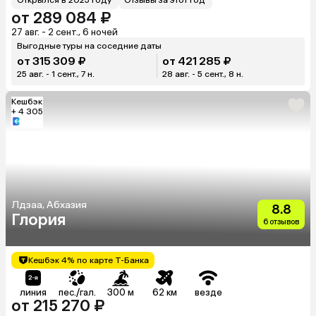
от 289 084 ₽
27 авг. - 2 сент., 6 ночей
Выгодные туры на соседние даты
от 315 309 ₽
от 421 285 ₽
25 авг. - 1 сент., 7 н.
28 авг. - 5 сент., 8 н.
Кешбэк
+ 4 305
Лдзаа, Абхазия
8.8
Глория
6 отзывов
Кешбэк 4% по карте Т-Банка
линия
пес./гал.
300 м
62 км
везде
от 215 270 ₽