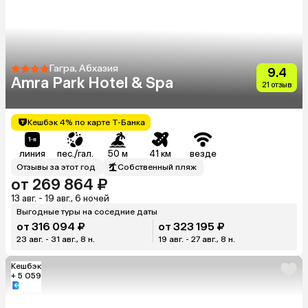
Гагра, Абхазия
9.4
Amra Park Hotel & Spa
21 отзыв
Кешбэк 4% по карте Т-Банка
линия
пес./гал.
50 м
41 км
везде
Отзывы за этот год
Собственный пляж
от 269 864 ₽
13 авг. - 19 авг., 6 ночей
Выгодные туры на соседние даты
от 316 094 ₽
от 323 195 ₽
23 авг. - 31 авг., 8 н.
19 авг. - 27 авг., 8 н.
Кешбэк
+ 5 059