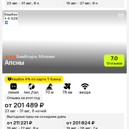
23 авг. - 31 авг., 8 н.
19 авг. - 27 авг., 8 н.
Кешбэк
+ 4 029
Бамбоура, Абхазия
7.0
Апсны
13 отзывов
Кешбэк 4% по карте Т-Банка
линия
пес./гал.
70 м
76 км
везде
Отзывы за этот год
от 201 489 ₽
23 авг. - 31 авг., 8 ночей
Выгодные туры на соседние даты
от 211 221 ₽
от 201 824 ₽
19 авг. - 27 авг., 8 н.
19 авг. - 26 авг., 7 н.