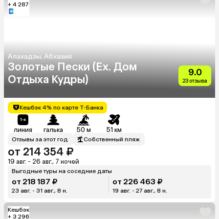
+ 4 287
Алахадзы, Абхазия
Золотые Пески (Ex. Дом
9.0
Отдыха Кудры)
23 отзыва
Кешбэк 4% по карте Т-Банка
линия
галька
50 м
51 км
Отзывы за этот год
Собственный пляж
от 214 354 ₽
19 авг. - 26 авг., 7 ночей
Выгодные туры на соседние даты
от 218 187 ₽
от 226 463 ₽
23 авг. - 31 авг., 8 н.
19 авг. - 27 авг., 8 н.
Кешбэк
+ 3 296