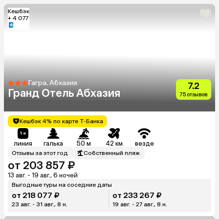
Кешбэк
+ 4 077
Гагра, Абхазия
7.2
Гранд Отель Абхазия
75 отзывов
Кешбэк 4% по карте Т-Банка
линия
галька
50 м
42 км
везде
Отзывы за этот год
Собственный пляж
от 203 857 ₽
13 авг. - 19 авг., 6 ночей
Выгодные туры на соседние даты
от 218 077 ₽
от 233 267 ₽
23 авг. - 31 авг., 8 н.
19 авг. - 27 авг., 8 н.