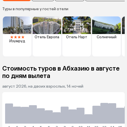
Туры в популярные у гостей отели
★
★
★
★
Отель Европа
Отель Нарт
Солнечный
Изумруд
Г
Стоимость туров в Абхазию в августе
по дням вылета
август 2026, на двоих взрослых, 14 ночей