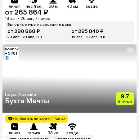
линия
пес./гал.
50 м
40 км
везде
от 265 864 ₽
19 авг. - 26 авг., 7 ночей
Выгодные туры на соседние даты
от 280 868 ₽
от 285 840 ₽
23 авг. - 31 авг., 8 н.
19 авг. - 27 авг., 8 н.
Кешбэк
+ 5 781
Гагра, Абхазия
9.7
Бухта Мечты
51 отзыв
Кешбэк 4% по карте Т-Банка
линия
галька
33 км
везде
Открылся в 2025 году
Отзывы за этот год