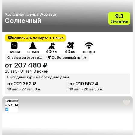
Холодная речка, Абхазия
9.3
Солнечный
29 отзывов
Кешбэк 4% по карте Т-Банка
линия
галька
400 м
40 км
везде
Отзывы за этот год
Собственный пляж
от 207 480 ₽
23 авг. - 31 авг., 8 ночей
Выгодные туры на соседние даты
от 221 352 ₽
от 210 552 ₽
19 авг. - 27 авг., 8 н.
19 авг. - 26 авг., 7 н.
Кешбэк
+ 5 084