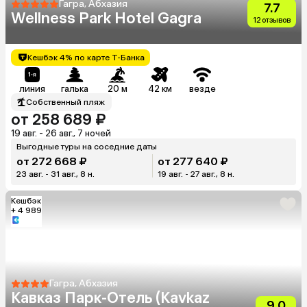
Гагра, Абхазия
7.7
Wellness Park Hotel Gagra
12 отзывов
Кешбэк 4% по карте Т-Банка
линия
галька
20 м
42 км
везде
Собственный пляж
от 258 689 ₽
19 авг. - 26 авг., 7 ночей
Выгодные туры на соседние даты
от 272 668 ₽
от 277 640 ₽
23 авг. - 31 авг., 8 н.
19 авг. - 27 авг., 8 н.
Кешбэк
+ 4 989
Гагра, Абхазия
Кавказ Парк-Отель (Kavkaz
9.0