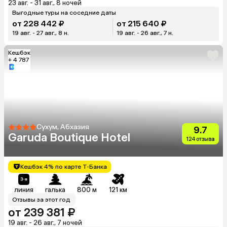
23 авг. - 31 авг., 8 ночей
Выгодные туры на соседние даты
от 228 442 ₽
от 215 640 ₽
19 авг. - 27 авг., 8 н.
19 авг. - 26 авг., 7 н.
Кешбэк
+ 4 787
Сухум, Абхазия
9.7
Garuda Boutique Hotel
124 отзыва
Кешбэк 4% по карте Т-Банка
линия
галька
800 м
121 км
Отзывы за этот год
от 239 381 ₽
19 авг. - 26 авг., 7 ночей