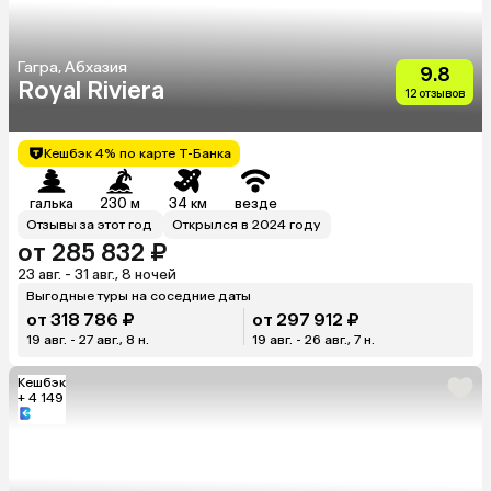
Гагра, Абхазия
9.8
Royal Riviera
12 отзывов
Кешбэк 4% по карте Т-Банка
галька
230 м
34 км
везде
Отзывы за этот год
Открылся в 2024 году
от 285 832 ₽
23 авг. - 31 авг., 8 ночей
Выгодные туры на соседние даты
от 318 786 ₽
от 297 912 ₽
19 авг. - 27 авг., 8 н.
19 авг. - 26 авг., 7 н.
Кешбэк
+ 4 149