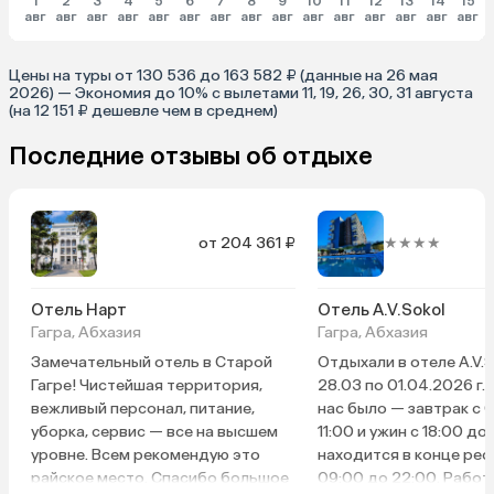
1
2
3
4
5
6
7
8
9
10
11
12
13
14
15
авг
авг
авг
авг
авг
авг
авг
авг
авг
авг
авг
авг
авг
авг
авг
Цены на туры от 130 536 до 163 582 ₽ (данные на 26 мая
2026) — Экономия до 10% с вылетами 11, 19, 26, 30, 31 августа
(на 12 151 ₽ дешевле чем в среднем)
Последние отзывы об отдыхе
от 204 361 ₽
★★★★
о
Отель Нарт
Отель A.V.Sokol
Гагра, Абхазия
Гагра, Абхазия
Замечательный отель в Старой
Отдыхали в отеле A.V.S
Гагре! Чистейшая территория,
28.03 по 01.04.2026 г.
вежливый персонал, питание,
нас было — завтрак с 
уборка, сервис — все на высшем
11:00 и ужин с 18:00 до
уровне. Всем рекомендую это
находится в конце рес
райское место. Спасибо большое
09:00 до 22:00. Работ