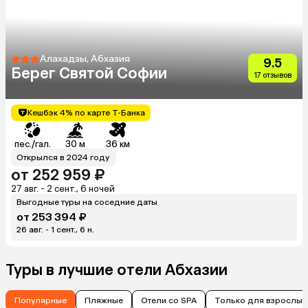
Алахадзы, Абхазия
9.5
Берег Святой Софии
17 отзывов
Кешбэк 4% по карте Т-Банка
пес./гал.
30 м
36 км
Открылся в 2024 году
от 252 959 ₽
27 авг. - 2 сент., 6 ночей
Выгодные туры на соседние даты
от 253 394 ₽
26 авг. - 1 сент., 6 н.
Туры в лучшие отели Абхазии
Популярные
Пляжные
Отели со SPA
Только для взрослых