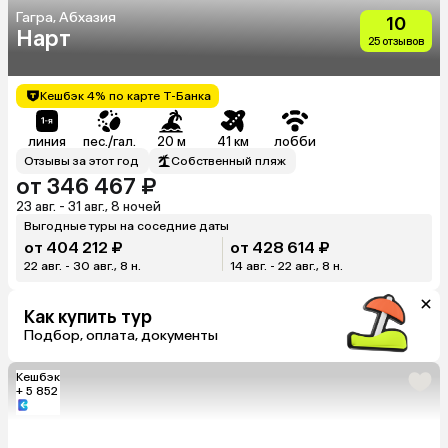
Гагра, Абхазия
10
Нарт
25 отзывов
Кешбэк 4% по карте Т-Банка
линия
пес./гал.
20 м
41 км
лобби
Отзывы за этот год
Собственный пляж
от 346 467 ₽
23 авг. - 31 авг., 8 ночей
Выгодные туры на соседние даты
от 404 212 ₽
от 428 614 ₽
22 авг. - 30 авг., 8 н.
14 авг. - 22 авг., 8 н.
Как купить тур
Подбор, оплата, документы
Кешбэк
+ 5 852