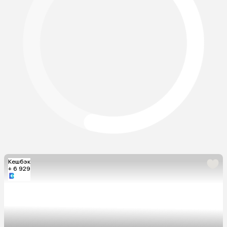
Кешбэк
+ 6 929