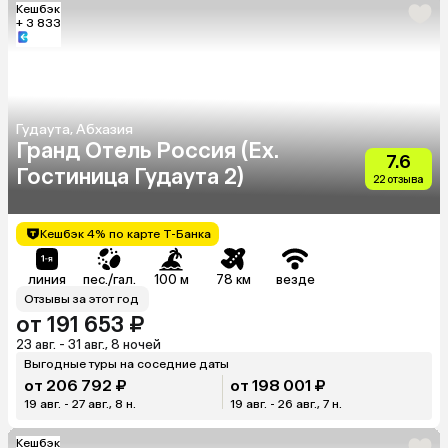
Кешбэк
+ 3 833
Гудаута, Абхазия
Гранд Отель Россия (Ex.
7.6
Гостиница Гудаута 2)
22 отзыва
Кешбэк 4% по карте Т-Банка
линия
пес./гал.
100 м
78 км
везде
Отзывы за этот год
от 191 653 ₽
23 авг. - 31 авг., 8 ночей
Выгодные туры на соседние даты
от 206 792 ₽
от 198 001 ₽
19 авг. - 27 авг., 8 н.
19 авг. - 26 авг., 7 н.
Кешбэк