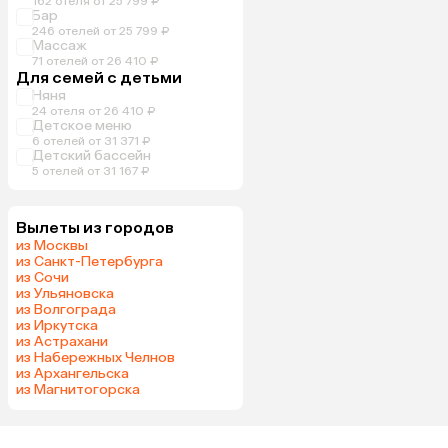
162 отеля от 25 799 ₽
Бар
246 отелей от 25 799 ₽
Массаж
71 отелей от 26 410 ₽
Для семей с детьми
Няня
24 отеля от 26 410 ₽
Детское меню
6 отелей от 31 371 ₽
Детский бассейн
5 отелей от 31 167 ₽
Вылеты из городов
из Москвы
из Санкт-Петербурга
из Сочи
из Ульяновска
из Волгограда
из Иркутска
из Астрахани
из Набережных Челнов
из Архангельска
из Магнитогорска