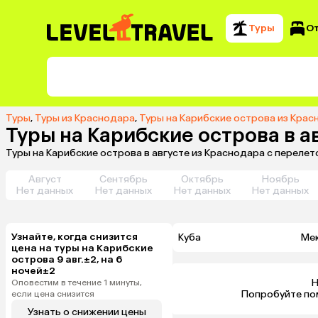
Туры
О
Туры
,
Туры из Краснодара
,
Туры на Карибские острова из Кра
Туры на Карибские острова в а
Туры на Карибские острова в августе из Краснодара с переле
Август
Сентябрь
Октябрь
Ноябрь
Нет данных
Нет данных
Нет данных
Нет данных
Узнайте, когда снизится
Куба
Ме
цена на туры на Карибские
острова 9 авг.±2, на 6
ночей±2
Н
Оповестим в течение 1 минуты,
 Попробуйте по
если цена снизится
Узнать о снижении цены