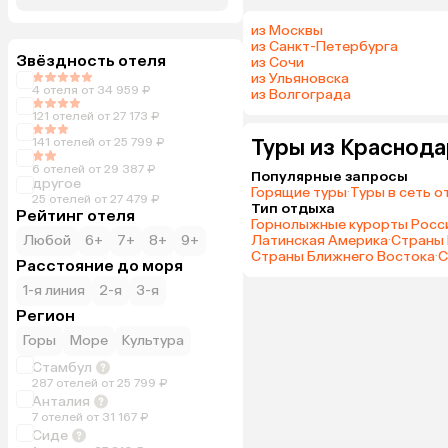
из Москвы
из Санкт-Петербурга
Звёздность отеля
из Сочи
из Ульяновска
4 отеля от 34 959 ₽
из Волгограда
121 отелей от 27 173 ₽
Туры из Краснода
141 отелей от 25 799 ₽
6 отелей от 29 387 ₽
Популярные запросы
другое
Горящие туры
·
Туры в сеть о
25 отелей от 27 479 ₽
Тип отдыха
Рейтинг отеля
Горнолыжные курорты Росс
Любой
6+
7+
8+
9+
Латинская Америка
·
Страны 
Страны Ближнего Востока
·
С
Расстояние до моря
1-я линия
2-я
3-я
Регион
Горы
Море
Культура
Стамбул
287 отелей от 25 799 ₽
Анталия
7 отелей от 31 167 ₽
Сиде