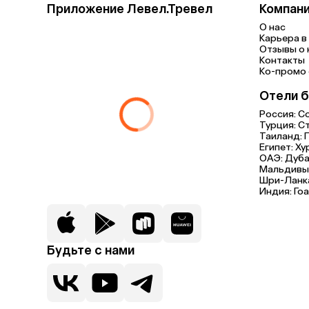
Приложение Левел.Тревел
Компан
О нас
Карьера в 
Отзывы о 
Контакты
Ко-промо с
Отели б
Россия:
С
Турция:
С
Таиланд:
Египет:
Ху
ОАЭ:
Дуба
Мальдивы
Шри-Ланк
Индия:
Гоа
Будьте с нами