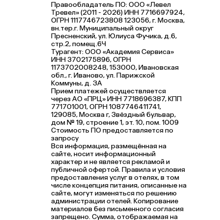
Правообладатель ПО: ООО «Левел
Тревел» (2011 - 2026) ИНН 7716697924,
ОГРН 1117746723808 123056, г. Москва,
вн.тер.г. Муниципальный округ
Пресненский, ул. Юлиуса Фучика, д.6,
стр.2, помещ.6Ч
Турагент: ООО «Академия Сервиса»
ИНН 3702175896, ОГРН
1173702008248, 153000, Ивановская
обл., г. Иваново, ул. Парижской
Коммуны, д. ЗА
Прием платежей осуществляется
через АО «ПРЦ» ИНН 7718696387, КПП
771701001, ОГРН 1087746411741,
129085, Москва г, Звёздный бульвар,
дом № 19, строение 1, эт. 10, пом. 1009
Стоимость ПО предоставляется по
запросу
Вся информация, размещённая на
сайте, носит информационный
характер и не является рекламой и
публичной офертой. Правила и условия
предоставления услуг в отелях, в том
числе концепция питания, описанные на
сайте, могут изменяться по решению
администрации отелей. Копирование
материалов без письменного согласия
запрещено. Сумма, отображаемая на