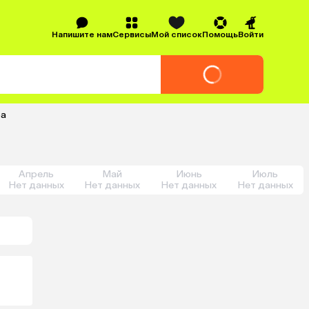
Напишите нам
Сервисы
Мой список
Помощь
Войти
ра
Апрель
Май
Июнь
Июль
Нет данных
Нет данных
Нет данных
Нет данных