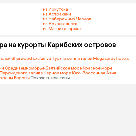
из Иркутска
из Астрахани
из Набережных Челнов
из Архангельска
из Магнитогорска
ра на курорты Карибских островов
телей Sherwood Exclusive
·
Туры в сеть отелей Megasaray hotels
ии
·
Средиземноморье
·
Балтийское море
·
Красное море
·
Персидского залива
·
Черное море
·
Юго-Восточная Азия
·
траны Европы
·
Показать все типы