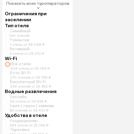
Показать всех туроператоров
Ограничения при
заселении
Тип отеля
Семейный
Нет отелей
Романтик
1 отель от 38 088 ₽
Активный
3 отеля от 29 270 ₽
Wi-Fi
Все отели
304 отеля от 25 799 ₽
Есть Wi-Fi
270 отелей от 25 799 ₽
Бесплатный Wi-Fi
246 отелей от 25 952 ₽
Водные развлечения
Бассейн
34 отеля от 29 845 ₽
Баня / сауна / хаммам
85 отелей от 26 410 ₽
Удобства в отеле
Кондиционер
284 отеля от 25 799 ₽
Парковка