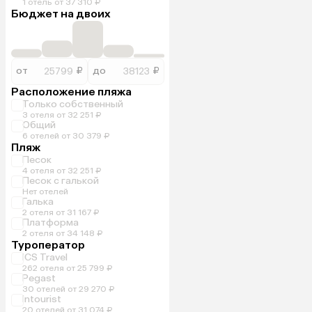
1 отель от 37 310 ₽
Бюджет на двоих
от
₽
до
₽
Расположение пляжа
Только собственный
3 отеля от 32 251 ₽
Общий
6 отелей от 30 379 ₽
Пляж
Песок
4 отеля от 32 251 ₽
Песок с галькой
Нет отелей
Галька
2 отеля от 31 167 ₽
Платформа
2 отеля от 34 148 ₽
Туроператор
ICS Travel
262 отеля от 25 799 ₽
Pegast
30 отелей от 29 270 ₽
Intourist
20 отелей от 31 074 ₽