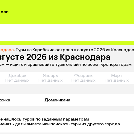
тели
снодара
,
Туры на Карибские острова в августе 2026 из Краснода
вгусте 2026 из Краснодара
том — ищите и сравнивайте туры онлайн по всем туроператорам.
Декабрь
Январь
Февраль
Март
Нет данных
Нет данных
Нет данных
Нет данных
ксика
Доминикана
е нашлось туров по заданным параметрам 

менять даты вылета или поискать туры из другого города