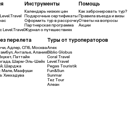
ия
Инструменты
Помощь
Календарь низких цен
Как забронировать тур?
Level.Travel
Подарочные сертификаты
Правила въезда и визы
нас
Оформить тур в рассрочку
Ответы на вопросы
Партнерская программа
Акции
 Level.Travel
Журнал о путешествиях
ез перелета
Туры от туроператоров
очи,
Адлер,
СПб,
Москва
Anex
тамбул,
Анталья,
Алания
Biblio Globus
Пхукет,
Паттайя
Coral Travel
ргада,
Шарм-Эль-Шейх
Level.Travel
й,
Шарджа
Pegas Touristik
:
Мале,
Маафуши
Fun&Sun
а:
Хиккадува
Sunmar
Tez Tour
Алеан