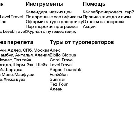
ия
Инструменты
Помощь
Календарь низких цен
Как забронировать тур?
Level.Travel
Подарочные сертификаты
Правила въезда и визы
нас
Оформить тур в рассрочку
Ответы на вопросы
Партнерская программа
Акции
 Level.Travel
Журнал о путешествиях
ез перелета
Туры от туроператоров
очи,
Адлер,
СПб,
Москва
Anex
тамбул,
Анталья,
Алания
Biblio Globus
Пхукет,
Паттайя
Coral Travel
ргада,
Шарм-Эль-Шейх
Level.Travel
й,
Шарджа
Pegas Touristik
:
Мале,
Маафуши
Fun&Sun
а:
Хиккадува
Sunmar
Tez Tour
Алеан