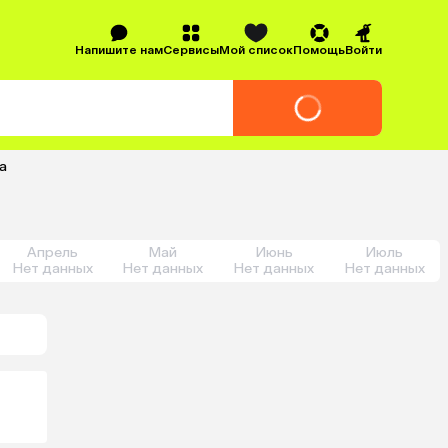
Напишите нам
Сервисы
Мой список
Помощь
Войти
а
Апрель
Май
Июнь
Июль
Нет данных
Нет данных
Нет данных
Нет данных