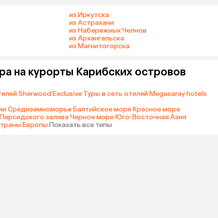
из Иркутска
из Астрахани
из Набережных Челнов
из Архангельска
из Магнитогорска
ра на курорты Карибских островов
телей Sherwood Exclusive
·
Туры в сеть отелей Megasaray hotels
ии
·
Средиземноморье
·
Балтийское море
·
Красное море
·
Персидского залива
·
Черное море
·
Юго-Восточная Азия
·
траны Европы
·
Показать все типы