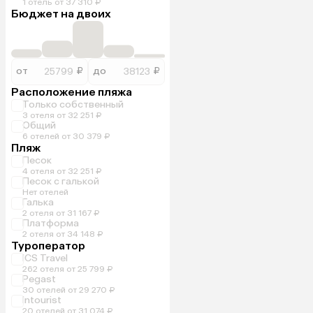
1 отель от 37 310 ₽
Бюджет на двоих
от
₽
до
₽
Расположение пляжа
Только собственный
3 отеля от 32 251 ₽
Общий
6 отелей от 30 379 ₽
Пляж
Песок
4 отеля от 32 251 ₽
Песок с галькой
Нет отелей
Галька
2 отеля от 31 167 ₽
Платформа
2 отеля от 34 148 ₽
Туроператор
ICS Travel
262 отеля от 25 799 ₽
Pegast
30 отелей от 29 270 ₽
Intourist
20 отелей от 31 074 ₽