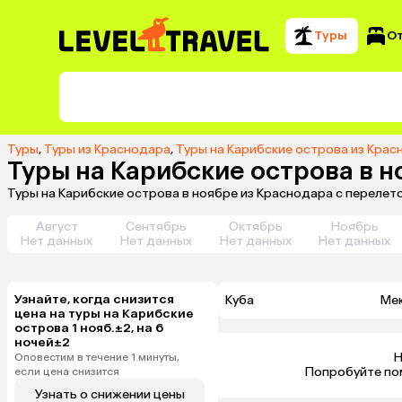
Туры
О
Туры
,
Туры из Краснодара
,
Туры на Карибские острова из Кра
Туры на Карибские острова в н
Туры на Карибские острова в ноябре из Краснодара с перелет
Август
Сентябрь
Октябрь
Ноябрь
Нет данных
Нет данных
Нет данных
Нет данных
Узнайте, когда снизится
Куба
Ме
цена на туры на Карибские
острова 1 нояб.±2, на 6
ночей±2
Н
Оповестим в течение 1 минуты,
 Попробуйте по
если цена снизится
Узнать о снижении цены