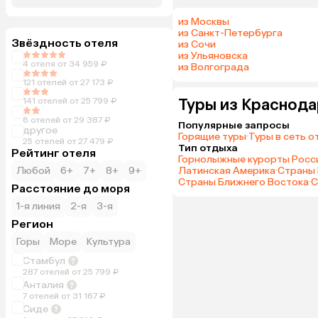
из Москвы
из Санкт-Петербурга
Звёздность отеля
из Сочи
из Ульяновска
4 отеля от 34 959 ₽
из Волгограда
121 отелей от 27 173 ₽
Туры из Краснода
141 отелей от 25 799 ₽
6 отелей от 29 387 ₽
Популярные запросы
другое
Горящие туры
·
Туры в сеть о
25 отелей от 27 479 ₽
Тип отдыха
Рейтинг отеля
Горнолыжные курорты Росс
Любой
6+
7+
8+
9+
Латинская Америка
·
Страны 
Страны Ближнего Востока
·
С
Расстояние до моря
1-я линия
2-я
3-я
Регион
Горы
Море
Культура
Стамбул
287 отелей от 25 799 ₽
Анталия
7 отелей от 31 167 ₽
Сиде