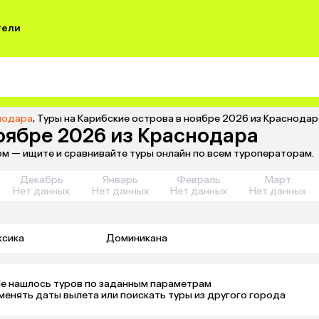
тели
снодара
,
Туры на Карибские острова в ноябре 2026 из Краснодар
оябре 2026 из Краснодара
ом — ищите и сравнивайте туры онлайн по всем туроператорам.
Декабрь
Январь
Февраль
Март
Нет данных
Нет данных
Нет данных
Нет данных
ксика
Доминикана
е нашлось туров по заданным параметрам 

менять даты вылета или поискать туры из другого города