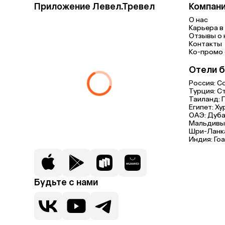
Приложение Левел.Тревел
Компан
О нас
Карьера в 
Отзывы о 
Контакты
Ко-промо с
Отели б
Россия:
С
Турция:
С
Таиланд:
Египет:
Ху
ОАЭ:
Дуба
Мальдивы
Шри-Ланк
Индия:
Гоа
Будьте с нами