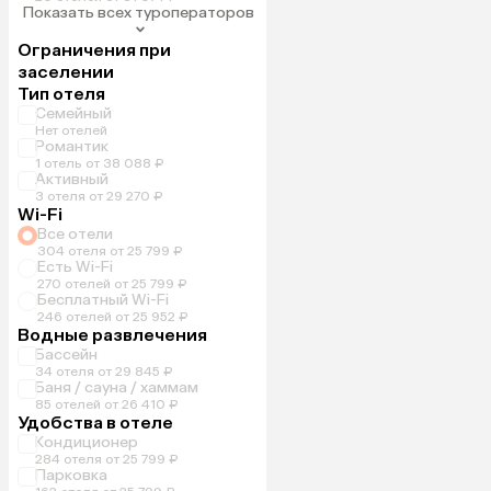
Показать всех туроператоров
Ограничения при
заселении
Тип отеля
Семейный
Нет отелей
Романтик
1 отель от 38 088 ₽
Активный
3 отеля от 29 270 ₽
Wi-Fi
Все отели
304 отеля от 25 799 ₽
Есть Wi-Fi
270 отелей от 25 799 ₽
Бесплатный Wi-Fi
246 отелей от 25 952 ₽
Водные развлечения
Бассейн
34 отеля от 29 845 ₽
Баня / сауна / хаммам
85 отелей от 26 410 ₽
Удобства в отеле
Кондиционер
284 отеля от 25 799 ₽
Парковка