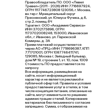
Правообладатель ПО: ООО «Левел
Тревел» (2011 - 2026) ИНН 7716697924,
ОГРН 1117746723808 123056, г. Москва,
вн.тер.г. Муниципальный округ
Пресненский, ул. Юлиуса Фучика, д.6,
стр.2, помещ.6Ч
Турагент: ООО «Академия Сервиса»
ИНН 3702175896, ОГРН
1173702008248, 153000, Ивановская
обл., г. Иваново, ул. Парижской
Коммуны, д. ЗА
Прием платежей осуществляется
через АО «ПРЦ» ИНН 7718696387, КПП
771701001, ОГРН 1087746411741,
129085, Москва г, Звёздный бульвар,
дом № 19, строение 1, эт. 10, пом. 1009
Стоимость ПО предоставляется по
запросу
Вся информация, размещённая на
сайте, носит информационный
характер и не является рекламой и
публичной офертой. Правила и условия
предоставления услуг в отелях, в том
числе концепция питания, описанные на
сайте, могут изменяться по решению
администрации отелей. Копирование
материалов без письменного согласия
запрещено. Сумма, отображаемая на