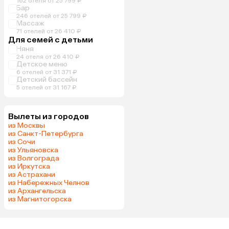
162 отеля от 25 799 ₽
Бар
246 отелей от 25 799 ₽
Массаж
71 отелей от 26 410 ₽
Для семей с детьми
Няня
24 отеля от 26 410 ₽
Детское меню
6 отелей от 31 371 ₽
Детский бассейн
5 отелей от 31 167 ₽
Вылеты из городов
из Москвы
из Санкт-Петербурга
из Сочи
из Ульяновска
из Волгограда
из Иркутска
из Астрахани
из Набережных Челнов
из Архангельска
из Магнитогорска