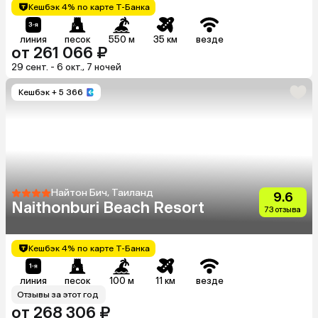
Кешбэк 4% по карте Т-Банка
линия
песок
550 м
35 км
везде
от 261 066 ₽
29 сент. - 6 окт., 7 ночей
Кешбэк
+ 5 366
Найтон Бич, Таиланд
9.6
Naithonburi Beach Resort
73 отзыва
Кешбэк 4% по карте Т-Банка
линия
песок
100 м
11 км
везде
Отзывы за этот год
от 268 306 ₽