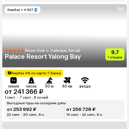
Кешбэк
+ 4 827
Ялонг Бэй, о. Хайнань, Китай
9.7
Palace Resort Yalong Bay
7 отзывов
Кешбэк 4% по карте Т-Банка
линия
песок
50 м
40 км
везде
от 241 366 ₽
1 сент. - 7 сент., 6 ночей
Выгодные туры на соседние даты
от 253 992 ₽
от 256 728 ₽
22 сент. - 30 сент., 8 н.
14 сент. - 22 сент., 8 н.