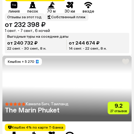
линия
песок
70 м
30 км
везде
Отзывы за этот год
Собственный пляж
от 232 398 ₽
1 сент. - 7 сент., 6 ночей
Выгодные туры на соседние даты
от 240 732 ₽
от 244 674 ₽
22 сент. - 30 сент., 8 н.
14 сент. - 22 сент., 8 н.
Кешбэк
+ 5 270
Камала Бич, Таиланд
9.2
The Marin Phuket
27 отзывов
Кешбэк 4% по карте Т-Банка