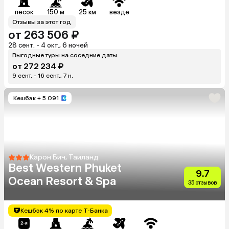
песок
150 м
25 км
везде
Отзывы за этот год
от 263 506 ₽
28 сент. - 4 окт., 6 ночей
Выгодные туры на соседние даты
от 272 234 ₽
9 сент. - 16 сент., 7 н.
Кешбэк
+ 5 091
Карон Бич, Таиланд
Best Western Phuket
9.7
Ocean Resort & Spa
35 отзывов
Кешбэк 4% по карте Т-Банка