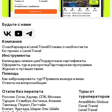
Будьте с нами
Компания
О нас
Карьера в Level.Travel
Отзывы о нас
Контакты
Ко-промо с Level.Travel
Инструменты
Календарь низких цен
Подарочные сертификаты
Оформить тур в рассрочку
Партнерская программа
Журнал о путешествиях
Помощь
Как забронировать тур?
Правила въезда и визы
Ответы на вопросы
Акции
Отели без перелета
Туры от
туроператоров
Россия:
Сочи,
Адлер,
СПб,
Москва
Турция:
Стамбул,
Анталья,
Алания
Anex
Biblio Globus
Таиланд:
Пхукет,
Паттайя
Coral Travel
Египет:
Хургада,
Шарм-Эль-Шейх
Level.Travel