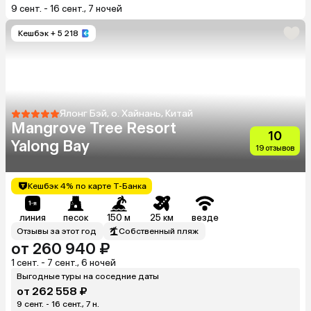
9 сент. - 16 сент., 7 ночей
Кешбэк
+ 5 218
Ялонг Бэй, о. Хайнань, Китай
Mangrove Tree Resort
10
Yalong Bay
19 отзывов
Кешбэк 4% по карте Т-Банка
линия
песок
150 м
25 км
везде
Отзывы за этот год
Собственный пляж
от 260 940 ₽
1 сент. - 7 сент., 6 ночей
Выгодные туры на соседние даты
от 262 558 ₽
9 сент. - 16 сент., 7 н.