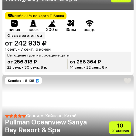
Кешбэк 4% по карте Т-Банка
линия
песок
300 м
35 км
везде
Отзывы за этот год
от 242 935 ₽
1 сент. - 7 сент., 6 ночей
Выгодные туры на соседние даты
от 256 318 ₽
от 256 364 ₽
22 сент. - 30 сент., 8 н.
14 сент. - 22 сент., 8 н.
Кешбэк
+ 5 135
Санья, о. Хайнань, Китай
Pullman Oceanview Sanya
10
Bay Resort & Spa
20 отзывов