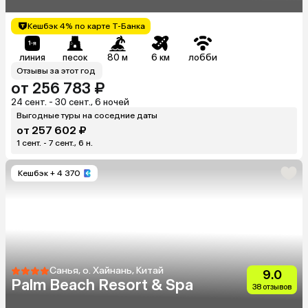
Кешбэк 4% по карте Т-Банка
линия
песок
80 м
6 км
лобби
Отзывы за этот год
от 256 783 ₽
24 сент. - 30 сент., 6 ночей
Выгодные туры на соседние даты
от 257 602 ₽
1 сент. - 7 сент., 6 н.
Кешбэк
+ 4 370
Санья, о. Хайнань, Китай
9.0
Palm Beach Resort & Spa
38 отзывов