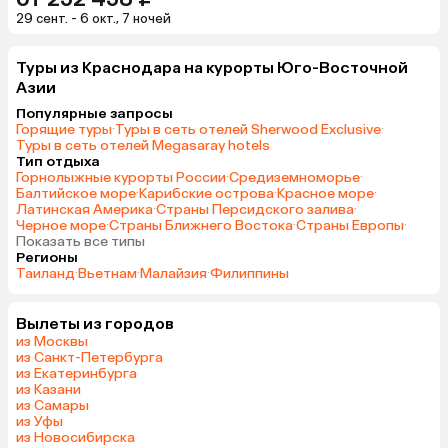
29 сент. - 6 окт., 7 ночей
Туры из Краснодара на курорты Юго-Восточной
Азии
Популярные запросы
Горящие туры
·
Туры в сеть отелей Sherwood Exclusive
·
Туры в сеть отелей Megasaray hotels
Тип отдыха
Горнолыжные курорты России
·
Средиземноморье
·
Балтийское море
·
Карибские острова
·
Красное море
·
Латинская Америка
·
Страны Персидского залива
·
Черное море
·
Страны Ближнего Востока
·
Страны Европы
·
Показать все типы
Регионы
Таиланд
·
Вьетнам
·
Малайзия
·
Филиппины
Вылеты из городов
из Москвы
из Санкт-Петербурга
из Екатеринбурга
из Казани
из Самары
из Уфы
из Новосибирска