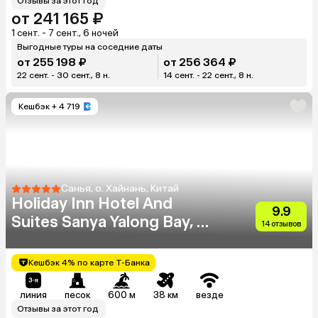
Отзывы за этот год
от 241 165 ₽
1 сент. - 7 сент., 6 ночей
Выгодные туры на соседние даты
от 255 198 ₽
от 256 364 ₽
22 сент. - 30 сент., 8 н.
14 сент. - 22 сент., 8 н.
Кешбэк
+ 4 719
Санья, о. Хайнань, Китай
Holiday Inn Hotel And
9.9
Suites Sanya Yalong Bay, An
14 отзывов
Ihg Hotel
Кешбэк 4% по карте Т-Банка
линия
песок
600 м
38 км
везде
Отзывы за этот год