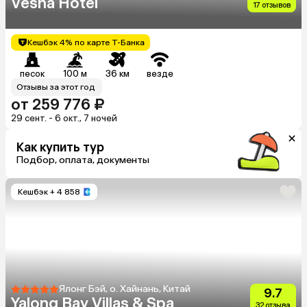
Vesna Hotel
17 отзывов
Кешбэк 4% по карте Т-Банка
песок
100 м
36 км
везде
Отзывы за этот год
от 259 776 ₽
29 сент. - 6 окт., 7 ночей
Как купить тур
Подбор, оплата, документы
Кешбэк
+ 4 858
Ялонг Бэй, о. Хайнань, Китай
9.7
Yalong Bay Villas & Spa
32 отзыва