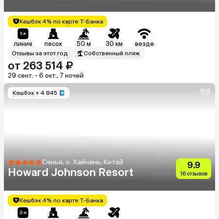
Кешбэк 4% по карте Т-Банка
линия
песок
50 м
30 км
везде
Отзывы за этот год
Собственный пляж
от 263 514 ₽
29 сент. - 6 окт., 7 ночей
Кешбэк
+ 4 845
Санья, о. Хайнань, Китай
9.9
Howard Johnson Resort
16 отзывов
Кешбэк 4% по карте Т-Банка