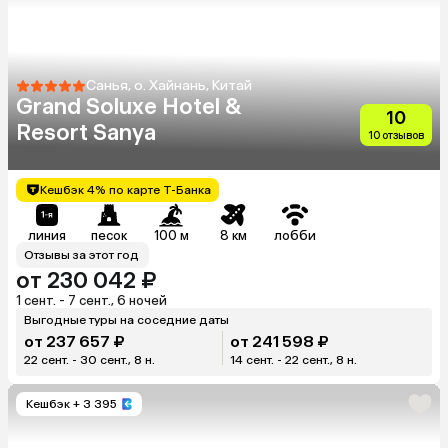
Санья, о. Хайнань, Китай
Grand Soluxe Hotel &
10
Resort Sanya
10 отзывов
Кешбэк 4% по карте Т-Банка
линия
песок
100 м
8 км
лобби
Отзывы за этот год
от 230 042 ₽
1 сент. - 7 сент., 6 ночей
Выгодные туры на соседние даты
от 237 657 ₽
от 241 598 ₽
22 сент. - 30 сент., 8 н.
14 сент. - 22 сент., 8 н.
Кешбэк
+ 3 395