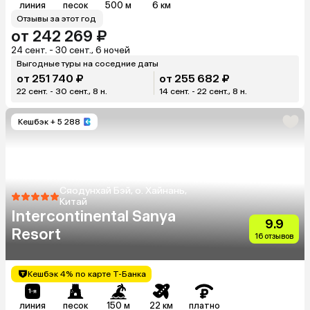
линия
песок
500 м
6 км
Отзывы за этот год
от 242 269 ₽
24 сент. - 30 сент., 6 ночей
Выгодные туры на соседние даты
от 251 740 ₽
от 255 682 ₽
22 сент. - 30 сент., 8 н.
14 сент. - 22 сент., 8 н.
Кешбэк
+ 5 288
Сяодунхай Бэй, о. Хайнань,
Китай
Intercontinental Sanya
9.9
Resort
16 отзывов
Кешбэк 4% по карте Т-Банка
линия
песок
150 м
22 км
платно