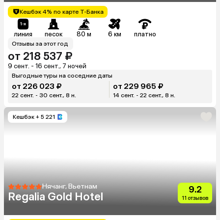
Кешбэк 4% по карте Т-Банка
линия
песок
80 м
6 км
платно
Отзывы за этот год
от 218 537 ₽
9 сент. - 16 сент., 7 ночей
Выгодные туры на соседние даты
от 226 023 ₽
от 229 965 ₽
22 сент. - 30 сент., 8 н.
14 сент. - 22 сент., 8 н.
Кешбэк
+ 5 221
Нячанг, Вьетнам
9.2
Regalia Gold Hotel
11 отзывов