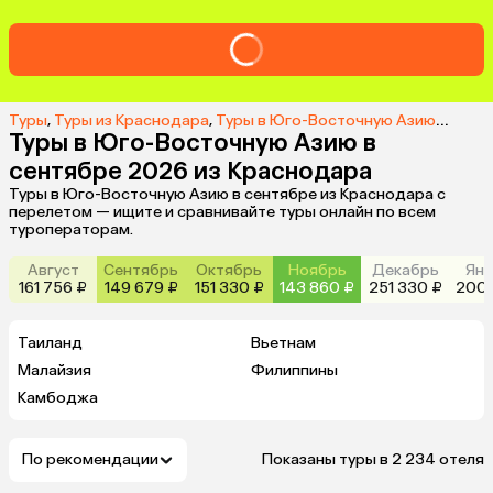
Туры
,
Туры из Краснодара
,
Туры в Юго-Восточную Азию из Краснодара
Туры в Юго-Восточную Азию в
сентябре 2026 из Краснодара
Туры в Юго-Восточную Азию в сентябре из Краснодара с
перелетом — ищите и сравнивайте туры онлайн по всем
туроператорам.
Август
Сентябрь
Октябрь
Ноябрь
Декабрь
Янв
161 756 ₽
149 679 ₽
151 330 ₽
143 860 ₽
251 330 ₽
200 
Таиланд
Вьетнам
Малайзия
Филиппины
Камбоджа
По рекомендации
Показаны туры в 2 234 отеля