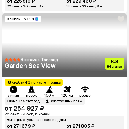
от 225 518 ₽
от 229 460 ₽
22 сент. - 30 сент., 8 н.
14 сент. - 22 сент., 8 н.
Кешбэк
+ 5 098
Вонгамат, Таиланд
8.8
Garden Sea View
84 отзыва
Кешбэк 4% по карте Т-Банка
линия
песок
100 м
126 км
везде
Отзывы за этот год
Собственный пляж
от 254 927 ₽
28 сент. - 4 окт., 6 ночей
Выгодные туры на соседние даты
от 271 679 ₽
от 271 805 ₽