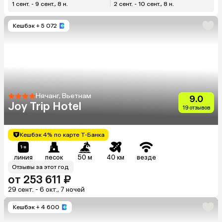
1 сент. - 9 сент., 8 н.
2 сент. - 10 сент., 8 н.
Кешбэк
+ 5 072
Нячанг, Вьетнам
9.0
Joy Trip Hotel
19 отзывов
Кешбэк 4% по карте Т-Банка
линия
песок
50 м
40 км
везде
Отзывы за этот год
от 253 611 ₽
29 сент. - 6 окт., 7 ночей
Кешбэк
+ 4 600