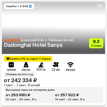
Кешбэк
+ 4 846
Дадунхай Бэй, о. Хайнань, Китай
9.3
Dadonghai Hotel Sanya
21 отзыв
Кешбэк 4% по карте Т-Банка
линия
песок
200 м
22 км
везде
Отзывы за этот год
от 242 334 ₽
1 сент. - 7 сент., 6 ночей
Выгодные туры на соседние даты
от 253 980 ₽
от 257 922 ₽
22 сент. - 30 сент., 8 н.
14 сент. - 22 сент., 8 н.