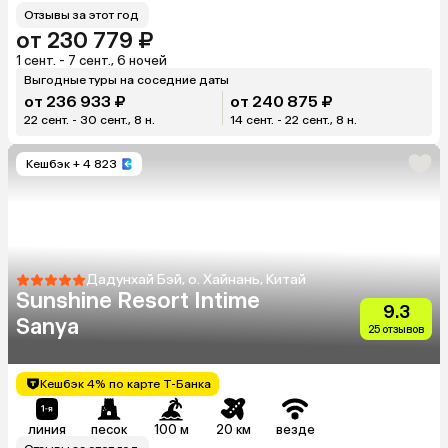
Отзывы за этот год
от 230 779 ₽
1 сент. - 7 сент., 6 ночей
Выгодные туры на соседние даты
от 236 933 ₽
от 240 875 ₽
22 сент. - 30 сент., 8 н.
14 сент. - 22 сент., 8 н.
Кешбэк
+ 4 823
Дадунхай Бэй, о. Хайнань, Китай
Sunshine Resort Intime
9.3
Sanya
25 отзывов
Кешбэк 4% по карте Т-Банка
линия
песок
100 м
20 км
везде