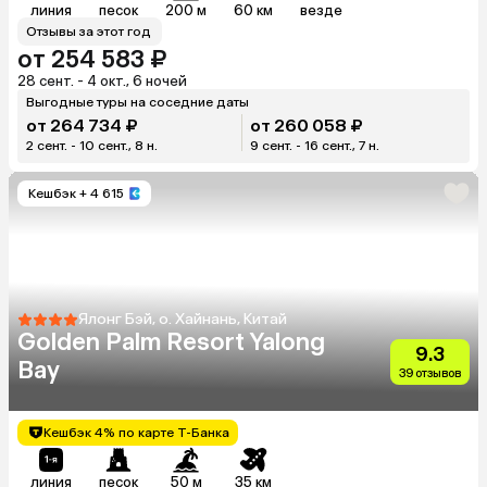
линия
песок
200 м
60 км
везде
Отзывы за этот год
от 254 583 ₽
28 сент. - 4 окт., 6 ночей
Выгодные туры на соседние даты
от 264 734 ₽
от 260 058 ₽
2 сент. - 10 сент., 8 н.
9 сент. - 16 сент., 7 н.
Кешбэк
+ 4 615
Ялонг Бэй, о. Хайнань, Китай
Golden Palm Resort Yalong
9.3
Bay
39 отзывов
Кешбэк 4% по карте Т-Банка
линия
песок
50 м
35 км