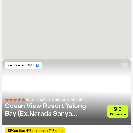
Кешбэк
+ 4 647
Ялонг Бэй, о. Хайнань, Китай
Ocean View Resort Yalong
9.3
Bay (Ex.Narada Sanya
12 отзывов
Yalong Bay)
Кешбэк 4% по карте Т-Банка