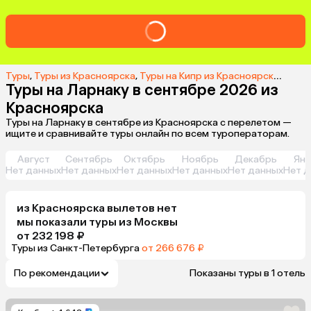
Туры
,
Туры из Красноярска
,
Туры на Кипр из Красноярска
,
Туры 
Туры на Ларнаку в сентябре 2026 из
Красноярска
Туры на Ларнаку в сентябре из Красноярска с перелетом —
ищите и сравнивайте туры онлайн по всем туроператорам.
Август
Сентябрь
Октябрь
Ноябрь
Декабрь
Янв
Нет данных
Нет данных
Нет данных
Нет данных
Нет данных
Нет д
из
Красноярска
вылетов нет
мы показали туры
из
Москвы
от 232 198 ₽
Туры из Санкт-Петербурга
от 266 676 ₽
По рекомендации
Показаны туры в 1 отель