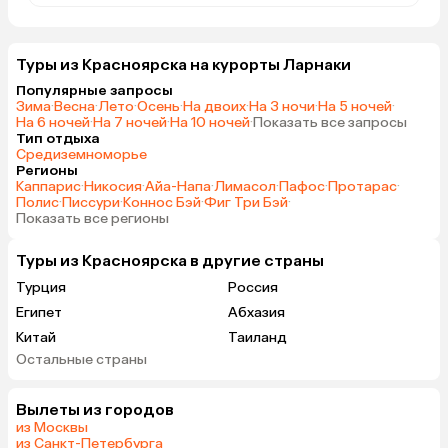
Туры из Красноярска на курорты Ларнаки
Популярные запросы
Зима
·
Весна
·
Лето
·
Осень
·
На двоих
·
На 3 ночи
·
На 5 ночей
·
На 6 ночей
·
На 7 ночей
·
На 10 ночей
·
Показать все запросы
Тип отдыха
Средиземноморье
Регионы
Каппарис
·
Никосия
·
Айа-Напа
·
Лимасол
·
Пафос
·
Протарас
·
Полис
·
Писсури
·
Коннос Бэй
·
Фиг Три Бэй
·
Показать все регионы
Туры из Красноярска в другие страны
Турция
Россия
Египет
Абхазия
Китай
Таиланд
Остальные страны
Вьетнам
ОАЭ
Мальдивы
Грузия
Вылеты из городов
Беларусь
Армения
из Москвы
Шри-Ланка
Казахстан
из Санкт-Петербурга