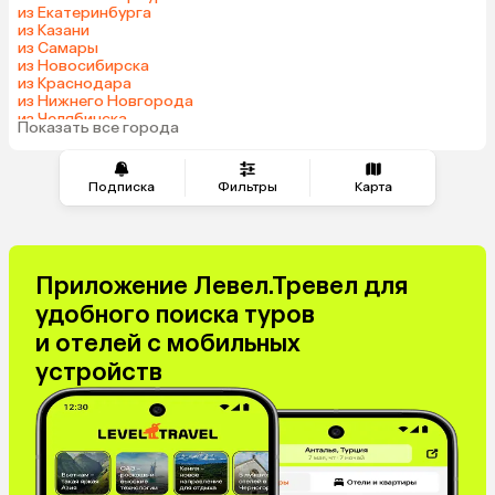
из Екатеринбурга
Азербайджан
Узбекистан
из Казани
Сербия
Катар
из Самары
из Новосибирска
Киргизия
Гонконг
из Краснодара
Саудовская Аравия
Таджикистан
из Нижнего Новгорода
из Челябинска
Венгрия
Показать все города
из Тюмени
Подписка
Фильтры
Карта
Приложение Левел.Тревел для
удобного поиска туров
и отелей с мобильных
устройств