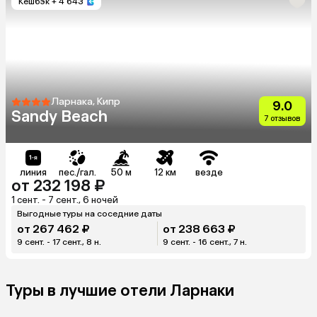
Кешбэк
+ 4 643
Ларнака, Кипр
9.0
Sandy Beach
7 отзывов
линия
пес./гал.
50 м
12 км
везде
от 232 198 ₽
1 сент. - 7 сент., 6 ночей
Выгодные туры на соседние даты
от 267 462 ₽
от 238 663 ₽
9 сент. - 17 сент., 8 н.
9 сент. - 16 сент., 7 н.
Туры в лучшие отели Ларнаки