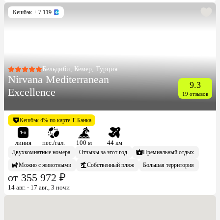
Кешбэк
+ 7 119
Бельдиби, Кемер, Турция
Nirvana Mediterranean
9.3
Excellence
19 отзывов
Кешбэк 4% по карте Т-Банка
линия
пес./гал.
100 м
44 км
Двухкомнатные номера
Отзывы за этот год
Премиальный отдых
Можно с животными
Собственный пляж
Большая территория
от 355 972 ₽
14 авг. - 17 авг., 3 ночи