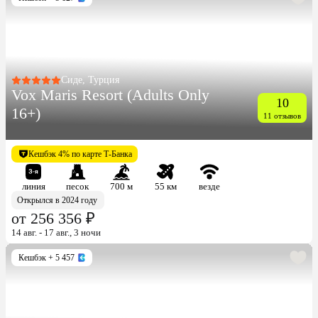
Сиде, Турция
Vox Maris Resort (Adults Only
10
16+)
11 отзывов
Кешбэк 4% по карте Т-Банка
линия
песок
700 м
55 км
везде
Открылся в 2024 году
от 256 356 ₽
14 авг. - 17 авг., 3 ночи
Кешбэк
+ 5 457