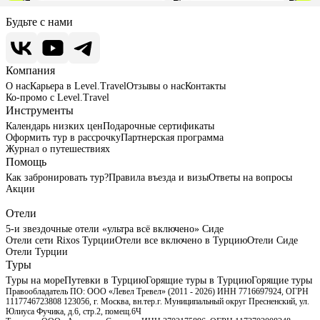
Будьте с нами
Компания
О нас
Карьера в Level.Travel
Отзывы о нас
Контакты
Ко-промо с Level.Travel
Инструменты
Календарь низких цен
Подарочные сертификаты
Оформить тур в рассрочку
Партнерская программа
Журнал о путешествиях
Помощь
Как забронировать тур?
Правила въезда и визы
Ответы на вопросы
Акции
Отели
5-и звездочные отели «ультра всё включено» Сиде
Отели сети Rixos Турции
Отели все включено в Турцию
Отели Сиде
Отели Турции
Туры
Туры на море
Путевки в Турцию
Горящие туры в Турцию
Горящие туры
Правообладатель ПО: ООО «Левел Тревел» (2011 - 2026) ИНН 7716697924, ОГРН
1117746723808 123056, г. Москва, вн.тер.г. Муниципальный округ Пресненский, ул.
Юлиуса Фучика, д.6, стр.2, помещ.6Ч