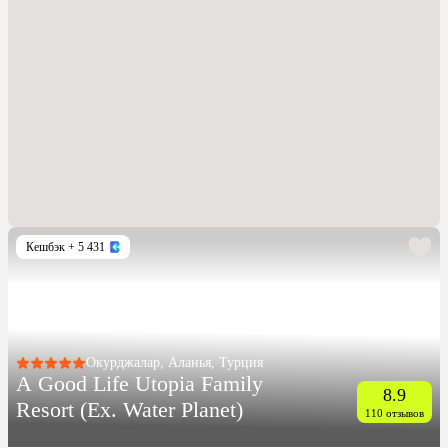
Кешбэк
+ 5 431
Окурджалар, Аланья, Турция
A Good Life Utopia Family
8.9
Resort (Ex. Water Planet)
110 отзывов