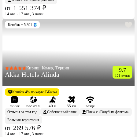
от 1 551 374 ₽
14 авг. - 17 авг., 3 ночи
Кешбэк
+ 5 391
Кириш, Кемер, Турция
9.7
Akka Hotels Alinda
121 отзыв
Кешбэк 4% по карте Т-Банка
линия
пес./гал.
40 м
65 км
везде
Отзывы за этот год
Собственный пляж
Пляж с «Голубым флагом»
Большая территория
от 269 576 ₽
14 авг. - 17 авг., 3 ночи