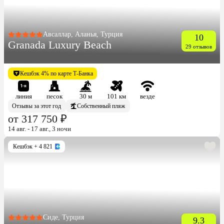
Авсаллар, Аланья, Турция
10
Granada Luxury Beach
29 отзывов
Кешбэк 4% по карте Т-Банка
линия
песок
30 м
101 км
везде
Отзывы за этот год
Собственный пляж
от 317 750 ₽
14 авг. - 17 авг., 3 ночи
Кешбэк
+ 4 821
Сиде, Турция
9.3