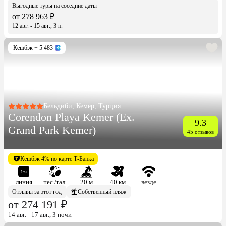
Выгодные туры на соседние даты
от 278 963 ₽
12 авг. - 15 авг., 3 н.
Кешбэк
+ 5 483
Бельдиби, Кемер, Турция
Corendon Playa Kemer (Ex.
9.3
Grand Park Kemer)
45 отзывов
Кешбэк 4% по карте Т-Банка
линия
пес./гал.
20 м
40 км
везде
Отзывы за этот год
Собственный пляж
от 274 191 ₽
14 авг. - 17 авг., 3 ночи