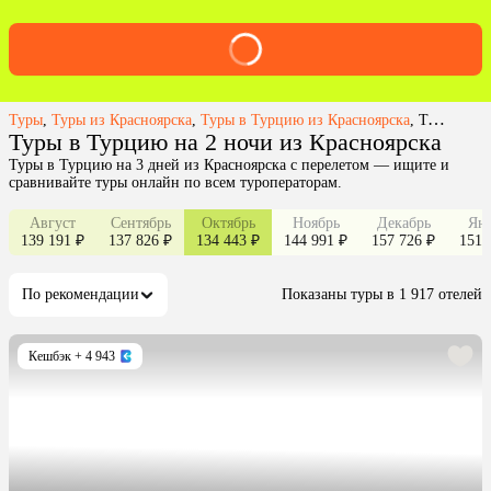
Туры
,
Туры из Красноярска
,
Туры в Турцию из Красноярска
,
Туры в Турцию на 2 ночи из Красноярска
Туры в Турцию на 2 ночи из Красноярска
Туры в Турцию на 3 дней из Красноярска с перелетом — ищите и
сравнивайте туры онлайн по всем туроператорам.
Август
Сентябрь
Октябрь
Ноябрь
Декабрь
Янв
139 191 ₽
137 826 ₽
134 443 ₽
144 991 ₽
157 726 ₽
151 
По рекомендации
Показаны туры в 1 917 отелей
Кешбэк
+ 4 943