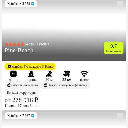
Кешбэк
+ 5 578
Белек, Турция
9.7
Pine Beach
65 отзывов
Кешбэк 4% по карте Т-Банка
линия
песок
20 м
33 км
везде
Собственный пляж
Пляж с «Голубым флагом»
Большая территория
от 278 916 ₽
14 авг. - 17 авг., 3 ночи
Кешбэк
+ 7 537