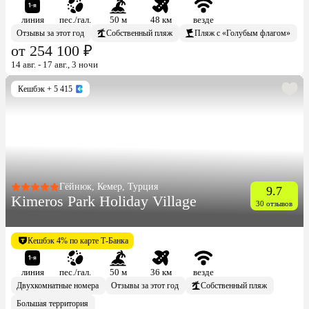
линия
пес./гал.
50 м
48 км
везде
Отзывы за этот год
Собственный пляж
Пляж с «Голубым флагом»
от 254 100 ₽
14 авг. - 17 авг., 3 ночи
Кешбэк
+ 5 415
Гёйнюк, Кемер, Турция
9.7
Kimeros Park Holiday Village
30 отзывов
Кешбэк 4% по карте Т-Банка
линия
пес./гал.
50 м
36 км
везде
Двухкомнатные номера
Отзывы за этот год
Собственный пляж
Большая территория