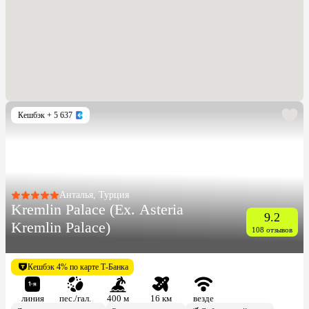
Кешбэк
+ 5 637
Анталья, Турция
Kremlin Palace (Ex. Asteria
9.2
Kremlin Palace)
108 отзывов
Кешбэк 4% по карте Т-Банка
линия
пес./гал.
400 м
16 км
везде