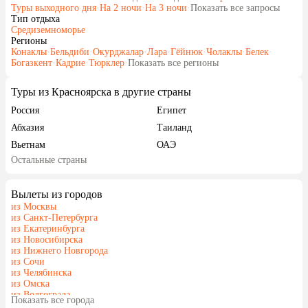
Туры выходного дня
·
На 2 ночи
·
На 3 ночи
·
Показать все запросы
Тип отдыха
Средиземноморье
Регионы
Конаклы
·
Бельдиби
·
Окурджалар
·
Лара
·
Гёйнюк
·
Чолаклы
·
Белек
·
Богазкент
·
Кадрие
·
Тюрклер
·
Показать все регионы
Туры из Красноярска в другие страны
Россия
Египет
Абхазия
Таиланд
Вьетнам
ОАЭ
Остальные страны
Гонконг
Саудовская Аравия
Вылеты из городов
из Москвы
из Санкт-Петербурга
из Екатеринбурга
из Новосибирска
из Нижнего Новгорода
из Сочи
из Челябинска
из Омска
из Волгограда
Показать все города