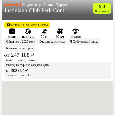
Окурджалар, Аланья, Турция
9.0
Justiniano Club Park Conti
89 отзывов
Кешбэк 4% по карте Т-Банка
линия
пес./гал.
50 м
90 км
платно
Обновлен в 2025 году
Отзывы за этот год
Собственный пляж
Большая территория
от 247 188 ₽
14 авг. - 17 авг., 3 ночи
Выгодные туры на соседние даты
от 302 694 ₽
12 авг. - 15 авг., 3 н.