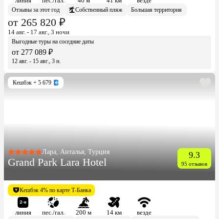
линия
пес./гал.
40 м
41 км
везде
Отзывы за этот год
Собственный пляж
Большая территория
от 265 820 ₽
14 авг. - 17 авг., 3 ночи
Выгодные туры на соседние даты
от 277 089 ₽
12 авг. - 15 авг., 3 н.
Кешбэк
+ 5 679
Лара, Анталья, Турция
9.3
Grand Park Lara Hotel
95 отзывов
Кешбэк 4% по карте Т-Банка
линия
пес./гал.
200 м
14 км
везде