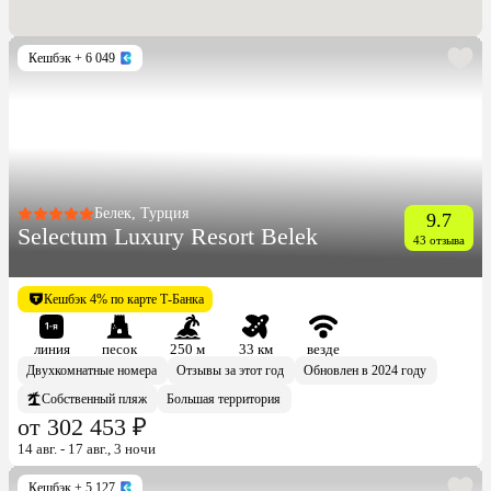
Кешбэк
+ 6 049
Белек, Турция
9.7
Selectum Luxury Resort Belek
43 отзыва
Кешбэк 4% по карте Т-Банка
линия
песок
250 м
33 км
везде
Двухкомнатные номера
Отзывы за этот год
Обновлен в 2024 году
Собственный пляж
Большая территория
от 302 453 ₽
14 авг. - 17 авг., 3 ночи
Кешбэк
+ 5 127