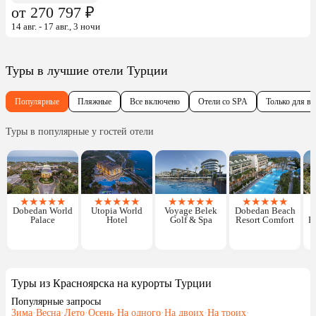
от 270 797 ₽
14 авг. - 17 авг., 3 ночи
Туры в лучшие отели Турции
Популярные
Пляжные
Все включено
Отели со SPA
Только для в
Туры в популярные у гостей отели
★
★
★
★
★
★
★
★
★
★
★
★
★
★
★
★
★
★
★
★
Dobedan World
Utopia World
Voyage Belek
Dobedan Beach
Palace
Hotel
Golf & Spa
Resort Comfort
E
Туры из Красноярска на курорты Турции
Популярные запросы
Зима
·
Весна
·
Лето
·
Осень
·
На одного
·
На двоих
·
На троих
·