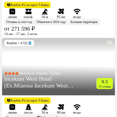
Кешбэк 4% по карте Т-Банка
линия
платф.
50 м
95 км
везде
Отзывы за этот год
Обновлен в 2024 году
Большая территория
от 271 596 ₽
14 авг. - 17 авг., 3 ночи
Кешбэк
+ 4 522
Инжекум, Аланья, Турция
Incekum West Hotel
9.3
(Ex.Miarosa Incekum West
53 отзыва
Resort)
Кешбэк 4% по карте Т-Банка
линия
песок
50 м
99 км
везде