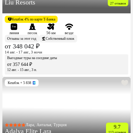
Liu Resorts
27 отзывов
Кешбэк 4% по карте Т-Банка
линия
песок
56 км
везде
Отзывы за этот год
Собственный пляж
от 348 042 ₽
14 авг. - 17 авг., 3 ночи
Выгодные туры на соседние даты
от 357 644 ₽
12 авг. - 15 авг., 3 н.
Кешбэк
+ 5 838
Лара, Анталья, Турция
9.7
Adalya Elite Lara
113 отзывов