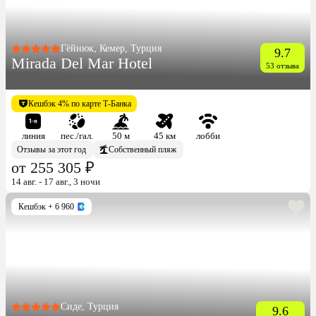
Гёйнюк, Кемер, Турция
9.7
Mirada Del Mar Hotel
53 отзыва
Кешбэк 4% по карте Т-Банка
линия
пес./гал.
50 м
45 км
лобби
Отзывы за этот год
Собственный пляж
от 255 305 ₽
14 авг. - 17 авг., 3 ночи
Кешбэк
+ 6 960
Сиде, Турция
9.6