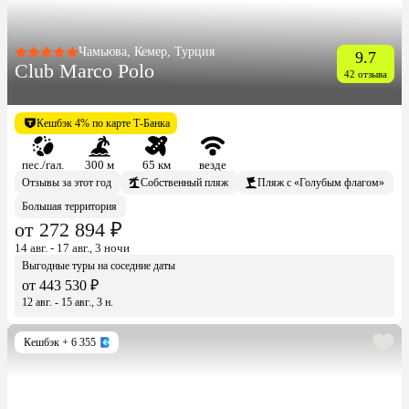
Чамьюва, Кемер, Турция
9.7
Club Marco Polo
42 отзыва
Кешбэк 4% по карте Т-Банка
пес./гал.
300 м
65 км
везде
Отзывы за этот год
Собственный пляж
Пляж с «Голубым флагом»
Большая территория
от 272 894 ₽
14 авг. - 17 авг., 3 ночи
Выгодные туры на соседние даты
от 443 530 ₽
12 авг. - 15 авг., 3 н.
Кешбэк
+ 6 355