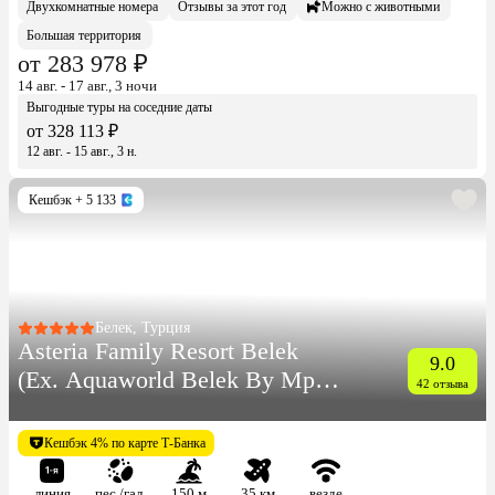
Двухкомнатные номера
Отзывы за этот год
Можно с животными
Большая территория
от 283 978 ₽
14 авг. - 17 авг., 3 ночи
Выгодные туры на соседние даты
от 328 113 ₽
12 авг. - 15 авг., 3 н.
Кешбэк
+ 5 133
Белек, Турция
Asteria Family Resort Belek
9.0
(Ex. Aquaworld Belek By Mp
42 отзыва
Hotel)
Кешбэк 4% по карте Т-Банка
линия
пес./гал.
150 м
35 км
везде