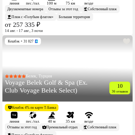
линия
пес./гал.
100 м
75 км
везде
Двухкомнатные номера
Отзывы за этот год
Собственный пляж
Пляж с «Голубым флагом»
Большая территория
от 257 335 ₽
14 авг. - 17 авг., 3 ночи
Кешбэк
+ 31 027
Белек, Турция
Voyage Belek Golf & Spa (Ex.
10
Club Voyage Belek Select)
36 отзывов
Кешбэк 4% по карте Т-Банка
линия
пес./гал.
40 м
35 км
везде
Отзывы за этот год
Премиальный отдых
Собственный пляж
Пляж с «Голубым флагом»