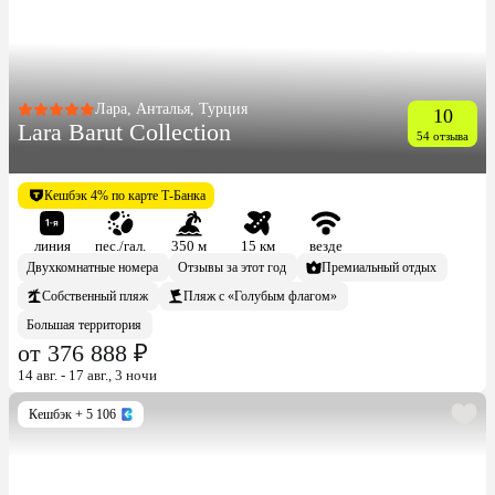
Лара, Анталья, Турция
10
Lara Barut Collection
54 отзыва
Кешбэк 4% по карте Т-Банка
линия
пес./гал.
350 м
15 км
везде
Двухкомнатные номера
Отзывы за этот год
Премиальный отдых
Собственный пляж
Пляж с «Голубым флагом»
Большая территория
от 376 888 ₽
14 авг. - 17 авг., 3 ночи
Кешбэк
+ 5 106