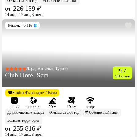
Отзывы за этот год
Собственный пляж
от 226 139 ₽
14 авг. - 17 авг., 3 ночи
Кешбэк
+ 5 116
Лара, Анталья, Турция
9.7
Club Hotel Sera
181 отзыв
Кешбэк 4% по карте Т-Банка
линия
пес./гал.
50 м
10 км
везде
Двухкомнатные номера
Отзывы за этот год
Собственный пляж
Большая территория
от 255 816 ₽
14 авг. - 17 авг., 3 ночи