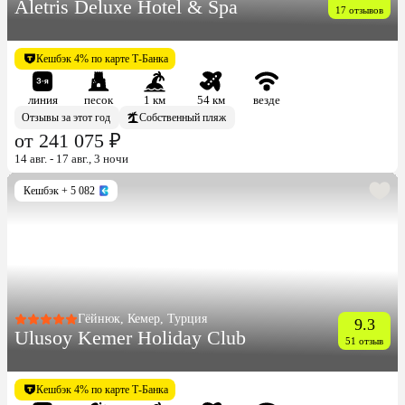
Aletris Deluxe Hotel & Spa
17 отзывов
Кешбэк 4% по карте Т-Банка
линия
песок
1 км
54 км
везде
Отзывы за этот год
Собственный пляж
от 241 075 ₽
14 авг. - 17 авг., 3 ночи
Кешбэк
+ 5 082
Гёйнюк, Кемер, Турция
9.3
Ulusoy Kemer Holiday Club
51 отзыв
Кешбэк 4% по карте Т-Банка