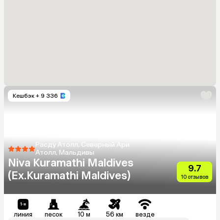
Кешбэк
+ 9 336
Расду Атолл, Северный Ари
Атолл, Мальдивы
Niva Kuramathi Maldives
9.7
(Ex.Kuramathi Maldives)
10 отзывов
линия
песок
10 м
56 км
везде