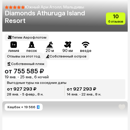
Южный Ари Атолл, Мальдивы
Diamonds Athuruga Island
10
Resort
6 отзывов
Летим Аэрофлотом
линия
песок
20 м
90 км
везде
Отзывы за этот год
Собственный остров
Собственный пляж
от 755 585 ₽
19 янв. - 25 янв., 6 ночей
Выгодные туры на соседние даты
от 927 293 ₽
от 927 293 ₽
28 янв. - 5 февр., 8 н.
14 янв. - 22 янв., 8 н.
Кешбэк
+ 19 566