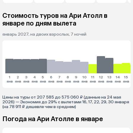
Стоимость туров на Ари Атолл в
январе по дням вылета
январь 2027, на двоих взрослых, 7 ночей
1
2
3
4
5
6
7
8
9
10
11
12
13
14
15
янв
янв
янв
янв
янв
янв
янв
янв
янв
янв
янв
янв
янв
янв
янв
Цены на туры от 207 585 до 575 060 ₽ (данные на 24 мая
2026) — Экономия до 29% с вылетами 16, 17, 22, 29, 30 января
(на 78 911 ₽ дешевле чем в среднем)
Погода на Ари Атолле в январе