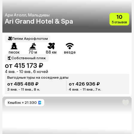
Ари Атолл, Мальдивы
10
Ari Grand Hotel & Spa
5 отзывов
Летим Аэрофлотом
песок
70 м
88 км
везде
Собственный пляж
от 415 173 ₽
4 янв. - 10 янв., 6 ночей
Выгодные туры на соседние даты
от 485 488 ₽
от 426 936 ₽
3 янв. - 11 янв., 8 н.
4 янв. - 11 янв., 7 н.
Кешбэк
+ 21 330