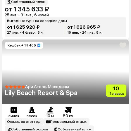
Собственный пляж
от 1 345 633 ₽
25 янв. - 31 янв., 6 ночей
Выгодные туры на соседние даты
от 1 625 920 ₽
от 1 626 965 ₽
27 янв. - 4 февр., 8 н.
16 янв. - 24 янв., 8 н.
Кешбэк
+ 14 466
Ари Атолл, Мальдивы
10
Lily Beach Resort & Spa
11 отзывов
линия
песок
10 м
80 км
Отзывы за этот год
Премиальный отдых
Собственный остров
Собственный пляж