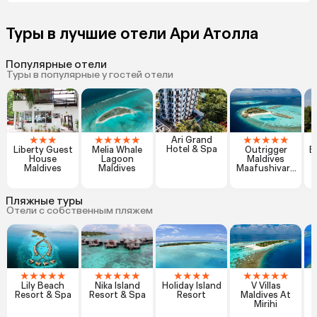
Туры в лучшие отели Ари Атолла
Популярные отели
Туры в популярные у гостей отели
★
★
★
★
★
★
★
★
★
★
★
★
★
Ari Grand
Hotel & Spa
Liberty Guest
Melia Whale
Outrigger
B
House
Lagoon
Maldives
Maldives
Maldives
Maafushivaru
Resort
Пляжные туры
Отели с собственным пляжем
★
★
★
★
★
★
★
★
★
★
★
★
★
★
★
★
★
★
★
Lily Beach
Nika Island
Holiday Island
V Villas
R
Resort & Spa
Resort & Spa
Resort
Maldives At
Mirihi