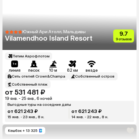
Южный Ари Атолл, Мальдивы
9.7
Vilamendhoo Island Resort
9 отзывов
Летим Аэрофлотом
линия
песок
10 м
82 км
везде
Сеть отелей Crown&Champa
Собственный остров
Собственный пляж
от 531 481 ₽
19 янв. - 25 янв., 6 ночей
Выгодные туры на соседние даты
от 621 243 ₽
от 621 243 ₽
15 янв. - 23 янв., 8 н.
14 янв. - 22 янв., 8 н.
Кешбэк
+ 13 325