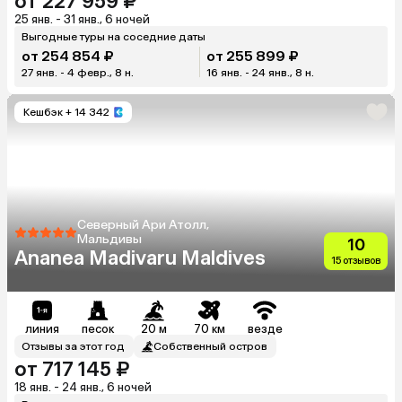
от 227 959 ₽
25 янв. - 31 янв., 6 ночей
Выгодные туры на соседние даты
от 254 854 ₽
от 255 899 ₽
27 янв. - 4 февр., 8 н.
16 янв. - 24 янв., 8 н.
Кешбэк
+ 14 342
Северный Ари Атолл,
Мальдивы
10
Ananea Madivaru Maldives
15 отзывов
линия
песок
20 м
70 км
везде
Отзывы за этот год
Собственный остров
от 717 145 ₽
18 янв. - 24 янв., 6 ночей