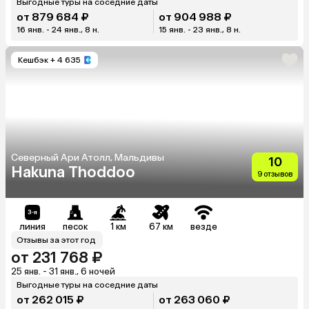
Выгодные туры на соседние даты
от 879 684 ₽
от 904 988 ₽
16 янв. - 24 янв., 8 н.
15 янв. - 23 янв., 8 н.
Кешбэк
+ 4 635
Северный Ари Атолл, Мальдивы
10
Hakuna Thoddoo
9 отзывов
линия
песок
1 км
67 км
везде
Отзывы за этот год
от 231 768 ₽
25 янв. - 31 янв., 6 ночей
Выгодные туры на соседние даты
от 262 015 ₽
от 263 060 ₽