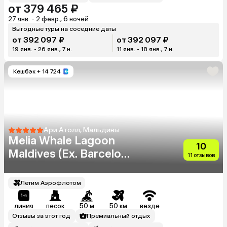
от 379 465 ₽
27 янв. - 2 февр., 6 ночей
Выгодные туры на соседние даты
от 392 097 ₽
от 392 097 ₽
19 янв. - 26 янв., 7 н.
11 янв. - 18 янв., 7 н.
Кешбэк
+ 14 724
Ари Атолл, Мальдивы
Melia Whale Lagoon
10
Maldives (Ex. Barcelo
11 отзывов
Whale Lagoon)
Летим Аэрофлотом
линия
песок
50 м
50 км
везде
Отзывы за этот год
Премиальный отдых