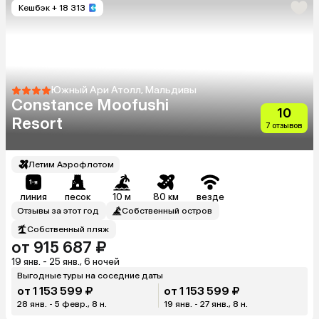
Кешбэк
+ 18 313
Южный Ари Атолл, Мальдивы
Constance Moofushi
10
Resort
7 отзывов
Летим Аэрофлотом
линия
песок
10 м
80 км
везде
Отзывы за этот год
Собственный остров
Собственный пляж
от 915 687 ₽
19 янв. - 25 янв., 6 ночей
Выгодные туры на соседние даты
от 1 153 599 ₽
от 1 153 599 ₽
28 янв. - 5 февр., 8 н.
19 янв. - 27 янв., 8 н.