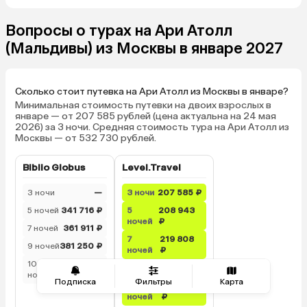
Вопросы о турах на Ари Атолл
(Мальдивы) из Москвы в январе 2027
Сколько стоит путевка на Ари Атолл из Москвы в январе?
Минимальная стоимость путевки на двоих взрослых в
январе — от 207 585 рублей (цена актуальна на 24 мая
2026) за 3 ночи. Средняя стоимость тура на Ари Атолл из
Москвы — от 532 730 рублей.
Biblio Globus
Level.Travel
3 ночи
—
3 ночи
207 585 ₽
5 ночей
341 716 ₽
5
208 943
ночей
₽
7 ночей
361 911 ₽
7
219 808
9 ночей
381 250 ₽
ночей
₽
10
394 063
9 ночей
219 374 ₽
ночей
₽
Подписка
Фильтры
Карта
10
234 593
ночей
₽