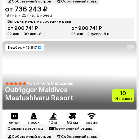
Собственный остров
Собственный пляж
от 736 243 ₽
19 янв. - 25 янв., 6 ночей
Выгодные туры на соседние даты
от 900 741 ₽
от 900 741 ₽
22 янв. - 30 янв., 8 н.
25 янв. - 2 февр., 8 н.
Кешбэк
+ 13 817
Ари Атолл, Мальдивы
Outrigger Maldives
10
Maafushivaru Resort
14 отзывов
линия
песок
10 м
93 км
везде
Отзывы за этот год
Премиальный отдых
Собственный остров
Собственный пляж