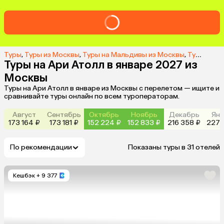
Туры
,
Туры из Москвы
,
Туры на Мальдивы из Москвы
,
Туры в Ари Атолл из Москвы
Туры на Ари Атолл в январе 2027 из
Москвы
Туры на Ари Атолл в январе из Москвы с перелетом — ищите и
сравнивайте туры онлайн по всем туроператорам.
Август
Сентябрь
Октябрь
Ноябрь
Декабрь
Янв
173 164 ₽
173 181 ₽
152 224 ₽
152 833 ₽
216 358 ₽
227 
По рекомендации
Показаны туры в 31 отелей
Кешбэк
+ 9 377