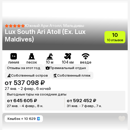
Южный Ари Атолл, Мальдивы
Lux South Ari Atoll (Ex. Lux
10
Maldives)
10 отзывов
линия
песок
10 м
104 км
везде
Отзывы за этот год
Премиальный отдых
Собственный остров
Собственный пляж
от 537 098 ₽
27 янв. - 2 февр., 6 ночей
Выгодные туры на соседние даты
от 645 605 ₽
от 592 452 ₽
27 янв. - 4 февр., 8 н.
31 янв. - 7 февр., 7 н.
Кешбэк
+ 10 629