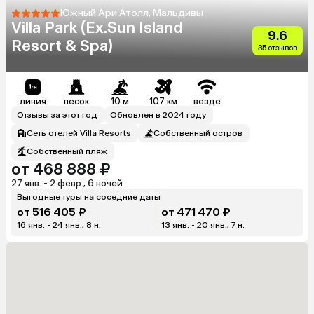
Южный Ари Атолл, Мальдивы
Villa Park (Ex.Sun Island
9.6
Resort & Spa)
35 отзывов
линия
песок
10 м
107 км
везде
Отзывы за этот год
Обновлен в 2024 году
Сеть отелей Villa Resorts
Собственный остров
Собственный пляж
от 468 888 ₽
27 янв. - 2 февр., 6 ночей
Выгодные туры на соседние даты
от 516 405 ₽
от 471 470 ₽
16 янв. - 24 янв., 8 н.
13 янв. - 20 янв., 7 н.