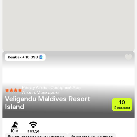
Кешбэк
+ 10 398
Расду Атолл, Северный Ари
Атолл, Мальдивы
Veligandu Maldives Resort
10
Island
5 отзывов
10 м
везде
Сеть отелей Crown&Champa
Собственный остров