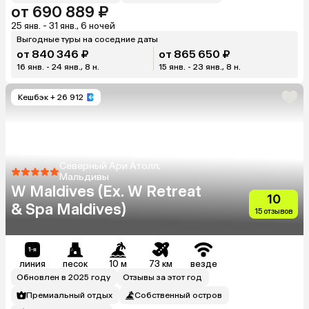
от 690 889 ₽
25 янв. - 31 янв., 6 ночей
Выгодные туры на соседние даты
от 840 346 ₽
от 865 650 ₽
16 янв. - 24 янв., 8 н.
15 янв. - 23 янв., 8 н.
Кешбэк
+ 26 912
Северный Ари Атолл,
Мальдивы
W Maldives (Ex. W Retreat
10
& Spa Maldives)
15 отзывов
линия
песок
10 м
73 км
везде
Обновлен в 2025 году
Отзывы за этот год
Премиальный отдых
Собственный остров