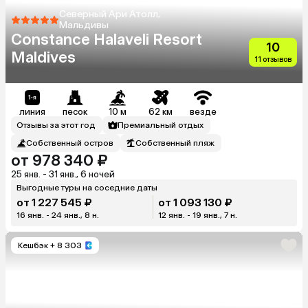
Северный Ари Атолл,
Мальдивы
Constance Halaveli Resort
10
Maldives
11 отзывов
линия
песок
10 м
62 км
везде
Отзывы за этот год
Премиальный отдых
Собственный остров
Собственный пляж
от 978 340 ₽
25 янв. - 31 янв., 6 ночей
Выгодные туры на соседние даты
от 1 227 545 ₽
от 1 093 130 ₽
16 янв. - 24 янв., 8 н.
12 янв. - 19 янв., 7 н.
Кешбэк
+ 8 303