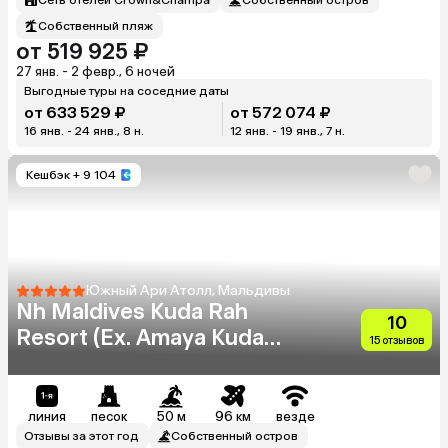
Собственный пляж
от 519 925 ₽
27 янв. - 2 февр., 6 ночей
Выгодные туры на соседние даты
от 633 529 ₽
от 572 074 ₽
16 янв. - 24 янв., 8 н.
12 янв. - 19 янв., 7 н.
Кешбэк
+ 9 104
Южный Ари Атолл, Мальдивы
Nh Maldives Kuda Rah
10
Resort (Ex. Amaya Kuda
15 отзывов
Rah)
линия
песок
50 м
96 км
везде
Отзывы за этот год
Собственный остров