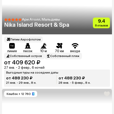
Ари Атолл, Мальдивы
9.4
Nika Island Resort & Spa
8 отзывов
Летим Аэрофлотом
линия
песок
10 м
70 км
везде
Собственный остров
Собственный пляж
от 409 620 ₽
27 янв. - 2 февр., 6 ночей
Выгодные туры на соседние даты
от 488 230 ₽
от 488 230 ₽
21 янв. - 29 янв., 8 н.
28 янв. - 5 февр., 8 н.
Кешбэк
+ 12 760