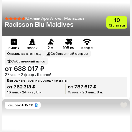
Южный Ари Атолл, Мальдивы
10
Radisson Blu Maldives
12 отзывов
линия
песок
2 м
105 км
везде
Отзывы за этот год
Собственный остров
Собственный пляж
от 638 017 ₽
27 янв. - 2 февр., 6 ночей
Выгодные туры на соседние даты
от 762 313 ₽
от 787 617 ₽
16 янв. - 24 янв., 8 н.
15 янв. - 23 янв., 8 н.
Кешбэк
+ 15 111