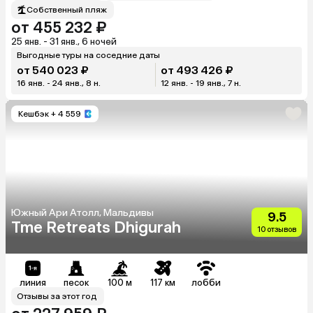
Собственный пляж
от 455 232 ₽
25 янв. - 31 янв., 6 ночей
Выгодные туры на соседние даты
от 540 023 ₽
от 493 426 ₽
16 янв. - 24 янв., 8 н.
12 янв. - 19 янв., 7 н.
Кешбэк
+ 4 559
Южный Ари Атолл, Мальдивы
9.5
Tme Retreats Dhigurah
10 отзывов
линия
песок
100 м
117 км
лобби
Отзывы за этот год