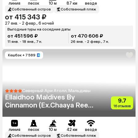
линия
песок
10 м
87 км
везде
Собственный остров
Собственный пляж
от 415 343 ₽
27 янв. - 2 февр., 6 ночей
Выгодные туры на соседние даты
от 451 596 ₽
от 470 606 ₽
11 янв. - 18 янв., 7 н.
26 янв. - 2 февр., 7 н.
Кешбэк
+ 7 589
Северный Ари Атолл, Мальдивы
Ellaidhoo Maldives By
9.7
Cinnamon (Ex.Chaaya Reef
16 отзывов
Ellaidhoo)
линия
песок
10 м
42 км
везде
Собственный остров
Собственный пляж