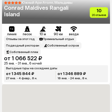
Южный Ари Атолл, Мальдивы
Conrad Maldives Rangali
10
Island
20 отзывов
линия
песок
10 м
90 км
везде
Отзывы за этот год
Премиальный отдых
Подводный ресторан
Собственный остров
Собственный пляж
от 1 066 522 ₽
25 янв. - 31 янв., 6 ночей
Выгодные туры на соседние даты
от 1 345 844 ₽
от 1 346 889 ₽
27 янв. - 4 февр., 8 н.
16 янв. - 24 янв., 8 н.