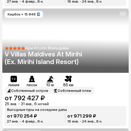
27 янв. - 4 февр., 8 н.
16 янв. - 24 янв., 8 н.
Кешбэк
+ 15 848
Ари Атолл, Мальдивы
V Villas Maldives At Mirihi
(Ex. Mirihi Island Resort)
линия
песок
10 м
85 км
Собственный остров
Собственный пляж
от 792 427 ₽
25 янв. - 31 янв., 6 ночей
Выгодные туры на соседние даты
от 970 254 ₽
от 971 299 ₽
27 янв. - 4 февр., 8 н.
16 янв. - 24 янв., 8 н.