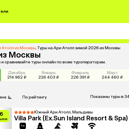
тели
и Атолл из Москвы
,
Туры на Ари Атолл зимой 2026 из Москвы
 из Москвы
 и сравнивайте туры онлайн по всем туроператорам.
Декабрь
Январь
Февраль
Март
214 962 ₽
226 403 ₽
226 391 ₽
244 460 ₽
Показаны туры в 3
ене
По рейтингу
Южный Ари Атолл, Мальдивы
.6
Villa Park (Ex.Sun Island Resort & Spa)
зывов