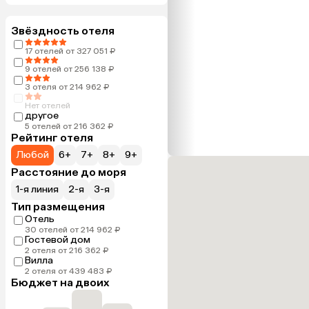
Звёздность отеля
17 отелей от 327 051 ₽
9 отелей от 256 138 ₽
3 отеля от 214 962 ₽
Нет отелей
другое
5 отелей от 216 362 ₽
Рейтинг отеля
Любой
6+
7+
8+
9+
Расстояние до моря
1-я линия
2-я
3-я
Тип размещения
Отель
30 отелей от 214 962 ₽
Гостевой дом
2 отеля от 216 362 ₽
Вилла
2 отеля от 439 483 ₽
Бюджет на двоих