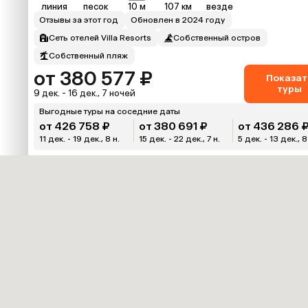
линия
песок
10 м
107 км
везде
Отзывы за этот год
Обновлен в 2024 году
Сеть отелей Villa Resorts
Собственный остров
Собственный пляж
от 380 577 ₽
Показат
туры
9 дек. - 16 дек., 7 ночей
Выгодные туры на соседние даты
от 426 758 ₽
от 380 691 ₽
от 436 286 
11 дек. - 19 дек., 8 н.
15 дек. - 22 дек., 7 н.
5 дек. - 13 дек., 8