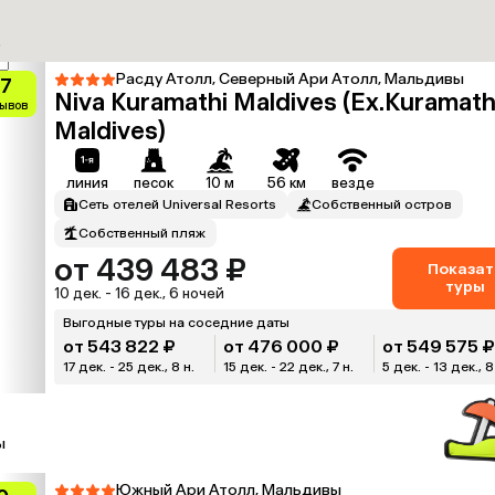
₽
Расду Атолл, Северный Ари Атолл, Мальдивы
.7
Niva Kuramathi Maldives (Ex.Kuramath
зывов
Maldives)
линия
песок
10 м
56 км
везде
Сеть отелей Universal Resorts
Собственный остров
Собственный пляж
от 439 483 ₽
Показат
туры
10 дек. - 16 дек., 6 ночей
Выгодные туры на соседние даты
от 543 822 ₽
от 476 000 ₽
от 549 575 
17 дек. - 25 дек., 8 н.
15 дек. - 22 дек., 7 н.
5 дек. - 13 дек., 8
ы
Южный Ари Атолл, Мальдивы