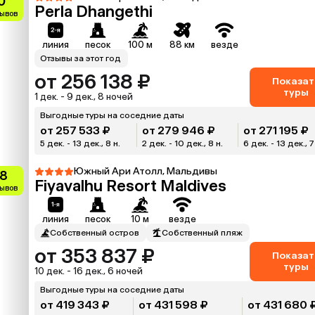
0
Perla Dhangethi
зывов
линия
песок
100 м
88 км
везде
Отзывы за этот год
от 256 138 ₽
Показат
туры
1 дек. - 9 дек., 8 ночей
Выгодные туры на соседние даты
от 257 533 ₽
от 279 946 ₽
от 271 195 ₽
5 дек. - 13 дек., 8 н.
2 дек. - 10 дек., 8 н.
6 дек. - 13 дек., 7
Южный Ари Атолл, Мальдивы
.8
Fiyavalhu Resort Maldives
зывов
линия
песок
10 м
везде
Собственный остров
Собственный пляж
от 353 837 ₽
Показат
туры
10 дек. - 16 дек., 6 ночей
Выгодные туры на соседние даты
от 419 343 ₽
от 431 598 ₽
от 431 680 