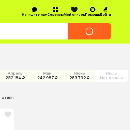
Напишите нам
Сервисы
Мой список
Помощь
Войти
Апрель
Май
Июнь
Июль
252 184 ₽
242 987 ₽
283 792 ₽
Нет данных
4 отеля