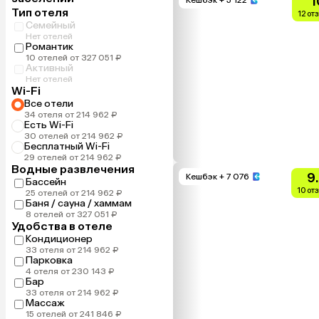
1
Тип отеля
12 от
Семейный
Нет отелей
Романтик
10 отелей от 327 051 ₽
Активный
Нет отелей
Wi-Fi
Все отели
34 отеля от 214 962 ₽
Есть Wi-Fi
30 отелей от 214 962 ₽
Бесплатный Wi-Fi
29 отелей от 214 962 ₽
Водные развлечения
9
Кешбэк
+ 7 076
Бассейн
10 от
25 отелей от 214 962 ₽
Баня / сауна / хаммам
8 отелей от 327 051 ₽
Удобства в отеле
Кондиционер
33 отеля от 214 962 ₽
Парковка
4 отеля от 230 143 ₽
Бар
33 отеля от 214 962 ₽
Массаж
15 отелей от 241 846 ₽