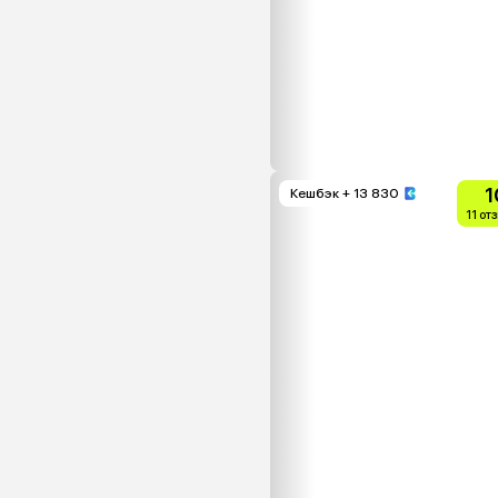
1
Кешбэк
+ 13 830
11 от