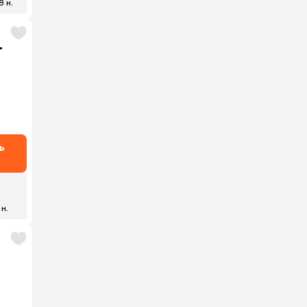
8 н.
.
ь
₽
 н.