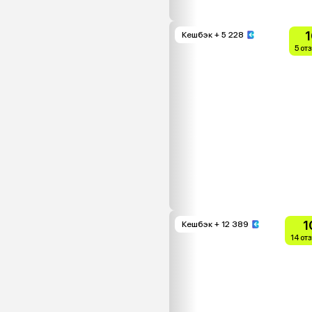
1
Кешбэк
+ 5 228
5 от
1
Кешбэк
+ 12 389
14 от