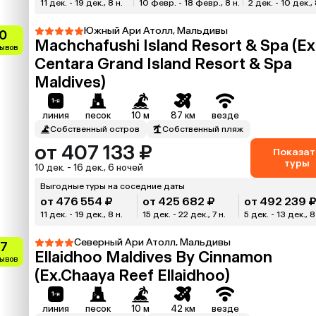
11 дек. - 19 дек., 8 н.
10 февр. - 18 февр., 8 н.
2 дек. - 10 дек., 
Южный Ари Атолл, Мальдивы
0
Machchafushi Island Resort & Spa (Ex
зывов
Centara Grand Island Resort & Spa
Maldives)
линия
песок
10 м
87 км
везде
Собственный остров
Собственный пляж
от 407 133 ₽
Показат
туры
10 дек. - 16 дек., 6 ночей
Выгодные туры на соседние даты
от 476 554 ₽
от 425 682 ₽
от 492 239 
11 дек. - 19 дек., 8 н.
15 дек. - 22 дек., 7 н.
5 дек. - 13 дек., 8
Северный Ари Атолл, Мальдивы
.7
Ellaidhoo Maldives By Cinnamon
зывов
(Ex.Chaaya Reef Ellaidhoo)
линия
песок
10 м
42 км
везде