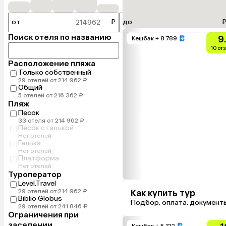
от
₽
до
Поиск отеля по названию
9
Кешбэк
+ 8 789
10 от
Расположение пляжа
Только собственный
29 отелей от 214 962 ₽
Общий
5 отелей от 216 362 ₽
Пляж
Песок
33 отеля от 214 962 ₽
Песок с галькой
Нет отелей
Галька
Нет отелей
Платформа
Нет отелей
Туроператор
Level.Travel
29 отелей от 214 962 ₽
Как купить тур
Biblio Globus
Подбор, оплата, документ
29 отелей от 241 846 ₽
Ограничения при
заселении
Кешбэк
+ 5 122