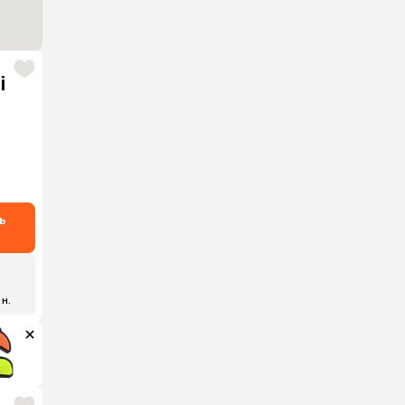
i
ь
₽
 н.