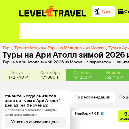
Туры
О
Туры
,
Туры из Москвы
,
Туры на Мальдивы из Москвы
,
Туры в Ар
Туры на Ари Атолл зимой 2026
Туры на Ари Атолл зимой 2026 из Москвы с перелетом — ищите
Август
Сентябрь
Октябрь
Ноябрь
172 740 ₽
171 880 ₽
151 253 ₽
152 415 ₽
Узнайте, когда снизится
По рекомендации
По ц
цена на туры в Ари Атолл 1
дек.±2, на 6 ночей±2
Оповестим в течение 1 минуты,
9
Кешбэк
+ 7 611
если цена снизится
35 от
Узнать о снижении цены