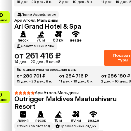
15 дек. - 23 дек., 8 н.
2 дек. - 10 дек., 8 н.
11 дек. - 19 дек., 
0
Летим Аэрофлотом
Ари Атолл, Мальдивы
зывов
Ari Grand Hotel & Spa
песок
70 м
88 км
везде
Собственный пляж
от 261 416 ₽
Показат
туры
14 дек. - 20 дек., 6 ночей
Выгодные туры на соседние даты
от 280 701 ₽
от 284 716 ₽
от 286 180 ₽
15 дек. - 23 дек., 8 н.
11 дек. - 19 дек., 8 н.
2 дек. - 10 дек., 8
Ари Атолл, Мальдивы
0
Outrigger Maldives Maafushivaru
зывов
Resort
линия
песок
10 м
93 км
везде
Отзывы за этот год
Премиальный отдых