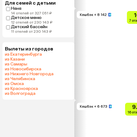
Для семей с детьми
Няня
14 отелей от 327 051 ₽
1
Кешбэк
+ 8 142
Детское меню
7 от
12 отелей от 230 143 ₽
Детский бассейн
11 отелей от 230 143 ₽
Вылеты из городов
из Екатеринбурга
из Казани
из Самары
из Новосибирска
из Нижнего Новгорода
из Челябинска
из Омска
из Красноярска
из Волгограда
9
Кешбэк
+ 6 673
16 от