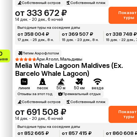
Собственный остров
Собственный пляж
от 333 672 ₽
Показат
туры
14 дек. - 20 дек., 6 ночей
Выгодные туры на соседние даты
от 358 004 ₽
от 369 507 ₽
от 338 748 
17 дек. - 25 дек., 8 н.
15 дек. - 23 дек., 8 н.
15 дек. - 22 дек., 
0
Летим Аэрофлотом
Ари Атолл, Мальдивы
зывов
Melia Whale Lagoon Maldives (Ex.
Barcelo Whale Lagoon)
линия
песок
50 м
50 км
везде
Отзывы за этот год
Премиальный отдых
Собственный остров
Собственный пляж
от 691 508 ₽
Показат
туры
14 дек. - 20 дек., 6 ночей
Выгодные туры на соседние даты
от 852 665 ₽
от 857 415 ₽
от 860 608 