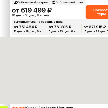
Собственный остров
Собственный пляж
от 619 499 ₽
Показат
туры
10 дек. - 16 дек., 6 ночей
Выгодные туры на соседние даты
от 751 484 ₽
от 761 815 ₽
от 671 915 ₽
11 дек. - 19 дек., 8 н.
5 дек. - 13 дек., 8 н.
15 дек. - 22 дек., 
Южный Ари Атолл, Мальдивы