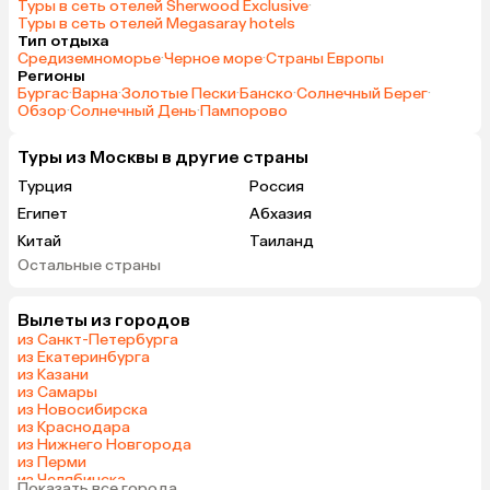
Туры в сеть отелей Sherwood Exclusive
·
Туры в сеть отелей Megasaray hotels
Тип отдыха
Средиземноморье
·
Черное море
·
Страны Европы
Регионы
Бургас
·
Варна
·
Золотые Пески
·
Банско
·
Солнечный Берег
·
Обзор
·
Солнечный День
·
Пампорово
Туры из Москвы в другие страны
Турция
Россия
Египет
Абхазия
Китай
Таиланд
Остальные страны
Вьетнам
ОАЭ
Мальдивы
Тунис
Вылеты из городов
Грузия
Танзания
из Санкт-Петербурга
Индонезия
Беларусь
из Екатеринбурга
из Казани
Армения
Сейшелы
из Самары
Шри-Ланка
Казахстан
из Новосибирска
из Краснодара
Азербайджан
Узбекистан
из Нижнего Новгорода
Черногория
Маврикий
из Перми
из Челябинска
Япония
Индия
Показать все города