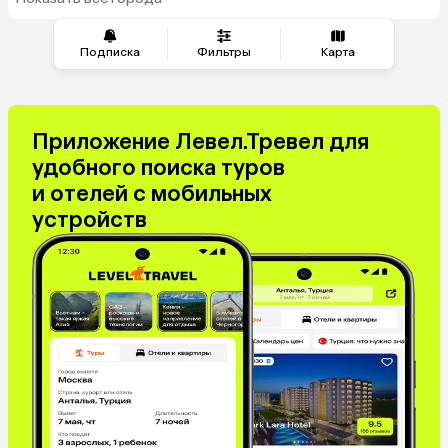
из Тюмени
Сербия
Марокко
Катар
Кипр
Подписка
Фильтры
Карта
Малайзия
Южная Корея
Оман
Филиппины
Киргизия
Иордания
Приложение Левел.Тревел для
Израиль
Гонконг
удобного поиска туров
Венесуэла
Саудовская Аравия
и отелей с мобильных
Бахрейн
Куба
устройств
Греция
Таджикистан
Италия
Испания
Венгрия
Болгария