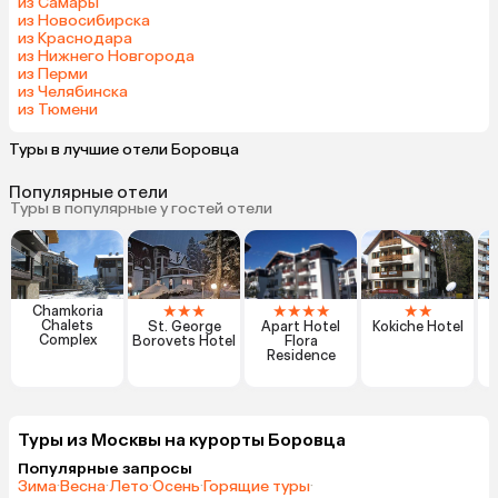
из Самары
из Новосибирска
из Краснодара
из Нижнего Новгорода
из Перми
из Челябинска
из Тюмени
Туры в лучшие отели Боровца
Популярные отели
Туры в популярные у гостей отели
★
★
★
★
★
★
★
★
★
Chamkoria
Chalets
St. George
Apart Hotel
Kokiche Hotel
Complex
Borovets Hotel
Flora
Residence
Туры из Москвы на курорты Боровца
Популярные запросы
Зима
·
Весна
·
Лето
·
Осень
·
Горящие туры
·