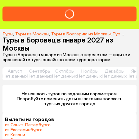
Туры
,
Туры из Москвы
,
Туры в Болгарию из Москвы
,
Туры в Боровец из Москвы
Туры в Боровец в январе 2027 из
Москвы
Туры в Боровец в январе из Москвы с перелетом — ищите и
сравнивайте туры онлайн по всем туроператорам.
Август
Сентябрь
Октябрь
Ноябрь
Декабрь
Янв
Нет данных
Нет данных
Нет данных
Нет данных
Нет данных
Нет д
Не нашлось туров по заданным параметрам 

 Попробуйте поменять даты вылета или поискать 
туры из другого города
Вылеты из городов
из Санкт-Петербурга
из Екатеринбурга
из Казани