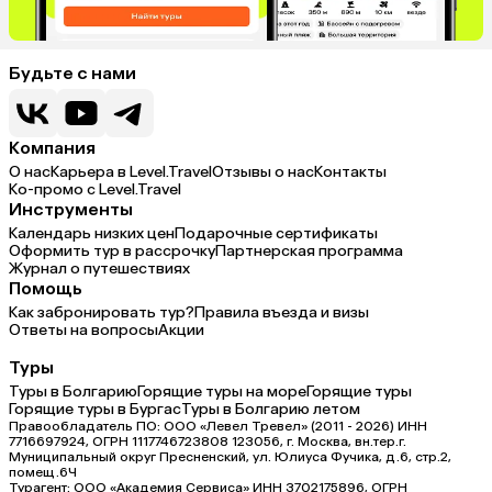
Будьте с нами
Компания
О нас
Карьера в Level.Travel
Отзывы о нас
Контакты
Ко-промо с Level.Travel
Инструменты
Календарь низких цен
Подарочные сертификаты
Оформить тур в рассрочку
Партнерская программа
Журнал о путешествиях
Помощь
Как забронировать тур?
Правила въезда и визы
Ответы на вопросы
Акции
Туры
Туры в Болгарию
Горящие туры на море
Горящие туры
Горящие туры в Бургас
Туры в Болгарию летом
Правообладатель ПО: ООО «Левел Тревел» (2011 - 2026) ИНН
7716697924, ОГРН 1117746723808 123056, г. Москва, вн.тер.г.
Муниципальный округ Пресненский, ул. Юлиуса Фучика, д.6, стр.2,
помещ.6Ч
Турагент: ООО «Академия Сервиса» ИНН 3702175896, ОГРН