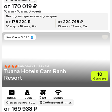
от 170 019 ₽
10 мая - 16 мая, 6 ночей
Выгодные туры на соседние даты
от 178 224 ₽
от 224 748 ₽
10 мар. - 16 мар., 6 н.
10 мар. - 17 мар., 7 н.
Кешбэк
+ 3 398
Камрань, Вьетнам
Tuana Hotels Cam Ranh
10
Resort
6 отзывов
линия
песок
5 км
везде
Отзывы за этот год
Собственный пляж
от 169 933 ₽