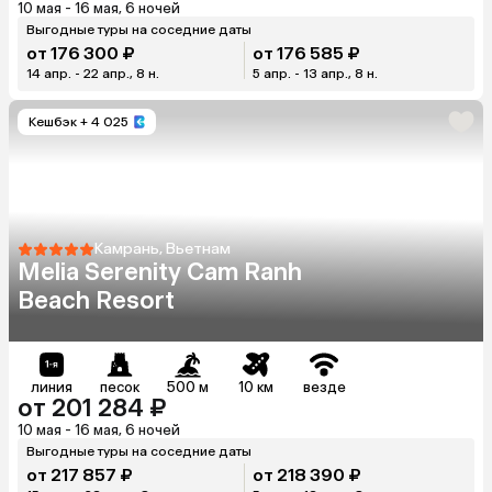
10 мая - 16 мая, 6 ночей
Выгодные туры на соседние даты
от 176 300 ₽
от 176 585 ₽
14 апр. - 22 апр., 8 н.
5 апр. - 13 апр., 8 н.
Кешбэк
+ 4 025
Камрань, Вьетнам
Melia Serenity Cam Ranh
Beach Resort
линия
песок
500 м
10 км
везде
от 201 284 ₽
10 мая - 16 мая, 6 ночей
Выгодные туры на соседние даты
от 217 857 ₽
от 218 390 ₽