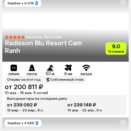
Кешбэк
+ 4 016
Камрань, Вьетнам
Radisson Blu Resort Cam
9.0
Ranh
12 отзывов
линия
песок
50 м
6 км
везде
Отзывы за этот год
Собственный пляж
от 200 811 ₽
10 мая - 16 мая, 6 ночей
Выгодные туры на соседние даты
от 239 092 ₽
от 239 148 ₽
15 мар. - 23 мар., 8 н.
14 апр. - 22 апр., 8 н.
Кешбэк
+ 4 566