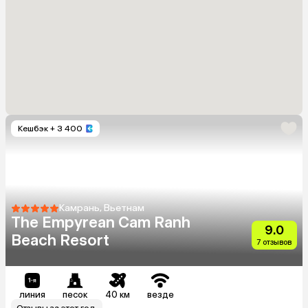
Кешбэк
+ 3 400
Камрань, Вьетнам
The Empyrean Cam Ranh
9.0
Beach Resort
7 отзывов
линия
песок
40 км
везде
Отзывы за этот год