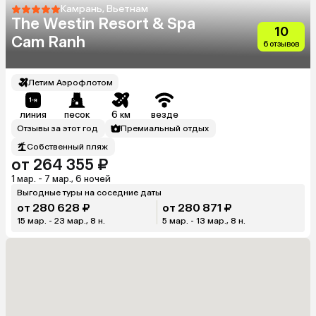
Камрань, Вьетнам
The Westin Resort & Spa
10
Cam Ranh
6 отзывов
Летим Аэрофлотом
линия
песок
6 км
везде
Отзывы за этот год
Премиальный отдых
Собственный пляж
от 264 355 ₽
1 мар. - 7 мар., 6 ночей
Выгодные туры на соседние даты
от 280 628 ₽
от 280 871 ₽
15 мар. - 23 мар., 8 н.
5 мар. - 13 мар., 8 н.