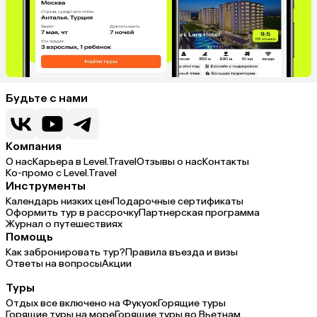
Будьте с нами
Компания
О нас
Карьера в Level.Travel
Отзывы о нас
Контакты
Ко-промо с Level.Travel
Инструменты
Календарь низких цен
Подарочные сертификаты
Оформить тур в рассрочку
Партнерская программа
Журнал о путешествиях
Помощь
Как забронировать тур?
Правила въезда и визы
Ответы на вопросы
Акции
Туры
Отдых все включено на Фукуок
Горящие туры
Горящие туры на море
Горящие туры во Вьетнам