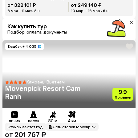
от 322 101 ₽
от 249 148 ₽
3 мая - 11 мая, 8 н.
10 мар. - 16 мар., 6 н.
Как купить тур
Подбор, оплата, документы
Кешбэк
+ 4 035
Камрань, Вьетнам
Movenpick Resort Cam
9.9
Ranh
9 отзывов
линия
песок
50 м
4 км
Отзывы за этот год
Сеть отелей Movenpick
от 201 767 ₽