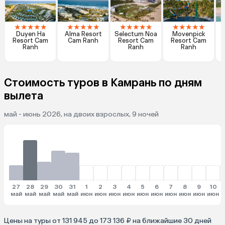
★
★
★
★
★
★
★
★
★
★
★
★
★
★
★
★
★
★
★
★
Duyen Ha
Alma Resort
Selectum Noa
Movenpick
A
Resort Cam
Cam Ranh
Resort Cam
Resort Cam
Ranh
Ranh
Ranh
Стоимость туров в Камрань по дням
вылета
май - июнь 2026, на двоих взрослых, 9 ночей
27
28
29
30
31
1
2
3
4
5
6
7
8
9
10
май
май
май
май
май
июн
июн
июн
июн
июн
июн
июн
июн
июн
июн
и
Цены на туры от 131 945 до 173 136 ₽ на ближайшие 30 дней