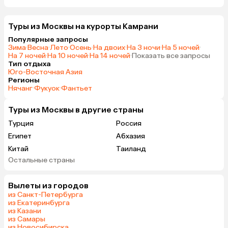
Туры из Москвы на курорты Камрани
Популярные запросы
Зима
·
Весна
·
Лето
·
Осень
·
На двоих
·
На 3 ночи
·
На 5 ночей
·
На 7 ночей
·
На 10 ночей
·
На 14 ночей
·
Показать все запросы
Тип отдыха
Юго-Восточная Азия
Регионы
Нячанг
·
Фукуок
·
Фантьет
Туры из Москвы в другие страны
Турция
Россия
Египет
Абхазия
Китай
Таиланд
Остальные страны
Вьетнам
ОАЭ
Мальдивы
Тунис
Вылеты из городов
Грузия
Танзания
из Санкт-Петербурга
Индонезия
Армения
из Екатеринбурга
из Казани
Сейшелы
Шри-Ланка
из Самары
Казахстан
Азербайджан
из Новосибирска