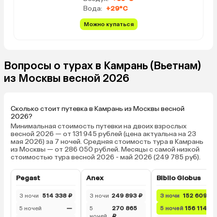
приносят как раз шоколадки и
Вода:
+29°C
воду). Еда недешевая, но вкусная
и порции большие. Мы брали на
Можно купаться
троих HB. В него входит завтрак
шведский стол и или обед, или
ужин в 2 ресторанах: азиатский и
Вопросы о турах в Камрань (Вьетнам)
пляжный европейский (с живой
музыкой с 19:00 до 21:00). Напитки
из Москвы весной 2026
не входят. Нам еды было много на
разовый прием. Но с другой
стороны, если посчитать
Сколько стоит путевка в Камрань из Москвы весной
стоимость съеденного, то вышло
2026?
выгоднее) У детей до 12 лет свое
Минимальная стоимость путевки на двоих взрослых
весной 2026 — от 131 945 рублей (цена актуальна на 23
меню. Можно выбрать 2 блюда +
мая 2026) за 7 ночей. Средняя стоимость тура в Камрань
мороженое из детского, либо 1
из Москвы — от 286 050 рублей. Месяцы с самой низкой
блюдо из взрослого меню +
стоимостью тура весной 2026 - май 2026 (249 785 руб).
мороженое. Рядом с отелем
стоит Axi Plaza. Можно
Pegast
Anex
Biblio Globus
пользоваться их бассейном. Но
пока что сам центр еще не
3 ночи
514 338 ₽
3 ночи
249 893 ₽
3 ночи
152 609 ₽
зафункционировал полностью.
5 ночей
—
5
270 865
5 ночей
156 114 ₽
Ближайший магазин от отеля в
ночей
₽