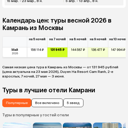
15 мар. - 23 мар., 8 н.
5 апр. - 13 апр., 8 н.
Календарь цен: туры весной 2026 в
Камрань из Москвы
на 5 ночей
на 7 ночей
на 8 ночей
на 9 ночей
на 10 ночей
Май
156 114 ₽
131 945 ₽
144 587 ₽
138 477 ₽
147 994 ₽
2026
Самая низкая цена тура в Камрань из Москвы — от 131 945 рублей
(цена актуальна на 23 мая 2026), Duyen Ha Resort Cam Ranh, 2-е
взрослых, 7 ночей, 27 мая — 3 июня.
Туры в лучшие отели Камрани
Популярные
Все включено
5 звезд
Туры в популярные у гостей отели