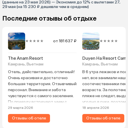
(данные на 23 мая 2026) — Экономия до 12% с вылетами 27,
29 мая (на 15 230 ₽ дешевле чем в среднем)
Последние отзывы об отдыхе
★★★★★
от 181 637 ₽
★★★★★
The Anam Resort
Duyen Ha Resort Cam
Камрань, Вьетнам
Камрань, Вьетнам
Отель, действительно, отличный!
В 6 утра лежаков и по
Очень красивая и достаточно
нет, все занимали наши
большая территория. Отзывчивый
соотечественники пен
персонал. Внимание и забота
возраста. За полотенц
чувствуются с самого заселения.
пляже не следят, выда
По приезду встречают чаем с
угодно в руки, поэтому
печеньем. Также в номер кладут
катастрофически не хв
29 марта 2026
18 апреля 2026
шоколадки на палочках. А каждый
лежаками ситуация еще
Отзывы об отеле
Отзывы об отеле
вечер приносят еще маленькие
ужины вкусные морепр
шоколадки и фрукты. Также
Территория шикарная, 