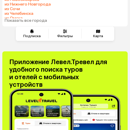
из Нижнего Новгорода
Узбекистан
Черногория
из Сочи
Маврикий
Япония
из Челябинска
из Омска
Индия
Сербия
Показать все города
из Красноярска
Марокко
Катар
Кипр
Малайзия
Подписка
Фильтры
Карта
Южная Корея
Оман
Филиппины
Киргизия
Иордания
Израиль
Приложение Левел.Тревел для
Гонконг
Саудовская Аравия
удобного поиска туров
Бахрейн
Куба
и отелей с мобильных
Греция
Италия
устройств
Испания
Венгрия
Болгария