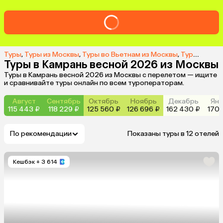
Туры
,
Туры из Москвы
,
Туры во Вьетнам из Москвы
,
Туры в Камрань из Москвы
Туры в Камрань весной 2026 из Москвы
Туры в Камрань весной 2026 из Москвы с перелетом — ищите
и сравнивайте туры онлайн по всем туроператорам.
Август
Сентябрь
Октябрь
Ноябрь
Декабрь
Янв
115 443 ₽
118 229 ₽
125 560 ₽
126 696 ₽
162 430 ₽
170 
По рекомендации
Показаны туры в 12 отелей
Кешбэк
+ 3 614