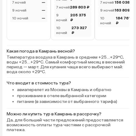
7 ночей
—
7 ночей
156 038 ₽
минут 15 ходьбы по не очень
7 ночей
289 803 ₽
9 ночей
—
9 ночей
163 809 ₽
опрятной дороге, смысла туда
9
205 375
10 ночей
—
10
184 761
идти особо нет. Отдыхом
ночей
₽
ночей
₽
остались очень довольны.
10
273 327
Вернулись бы в этот отель еще
ночей
₽
раз! Теперь рекомендуем всем
друзьям.
Какая погода в Камрань весной?
Температура воздуха в Камрань в среднем +25…+29°C,
воды +25…+29°C. Самый комфортный месяц в весенний
период — март. Для купания чаще всего выбирают май:
вода около +29°C.
Что входит в стоимость тура?
авиаперелет из Москвы в Камрань и обратно
проживание в отеле выбранной категории
питание (в зависимости от выбранного тарифа)
Можно ли купить тур в Камрань в рассрочку?
Да, для большей части предложений предоставляется
возможность оплаты тура частями с рассрочкой
платежа.