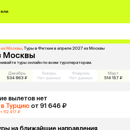
тели
 из Москвы
,
Туры в Фетхие в апреле 2027 из Москвы
з Москвы
внивайте туры онлайн по всем туроператорам.
Декабрь
Январь
Февраль
Март
534 863 ₽
Нет данных
Нет данных
514 157 ₽
ие
вылетов нет
в Турцию
от 91 646 ₽
т 112 417 ₽
уры на ближайшие направления