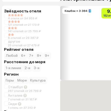
Звёздность отеля
9
Кешбэк
+ 3 384
152 о
4 отеля от 34 959 ₽
121 отелей от 27 173 ₽
141 отелей от 25 799 ₽
6 отелей от 29 387 ₽
другое
25 отелей от 27 479 ₽
Рейтинг отеля
Любой
6+
7+
8+
9+
Расстояние до моря
1-я линия
2-я
3-я
Регион
Горы
Море
Культура
Стамбул
287 отелей от 25 799 ₽
Анталия
7 отелей от 31 167 ₽
Сиде
1 отель от 37 310 ₽