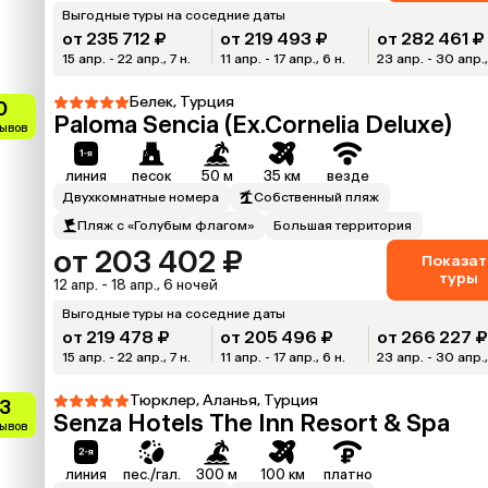
Выгодные туры на соседние даты
от 235 712 ₽
от 219 493 ₽
от 282 461 ₽
15 апр. - 22 апр., 7 н.
11 апр. - 17 апр., 6 н.
23 апр. - 30 апр.,
Белек, Турция
0
Paloma Sencia (Ex.Cornelia Deluxe)
зывов
линия
песок
50 м
35 км
везде
Двухкомнатные номера
Собственный пляж
Пляж с «Голубым флагом»
Большая территория
от 203 402 ₽
Показат
туры
12 апр. - 18 апр., 6 ночей
Выгодные туры на соседние даты
от 219 478 ₽
от 205 496 ₽
от 266 227 
15 апр. - 22 апр., 7 н.
11 апр. - 17 апр., 6 н.
23 апр. - 30 апр.,
Тюрклер, Аланья, Турция
.3
Senza Hotels The Inn Resort & Spa
зывов
линия
пес./гал.
300 м
100 км
платно