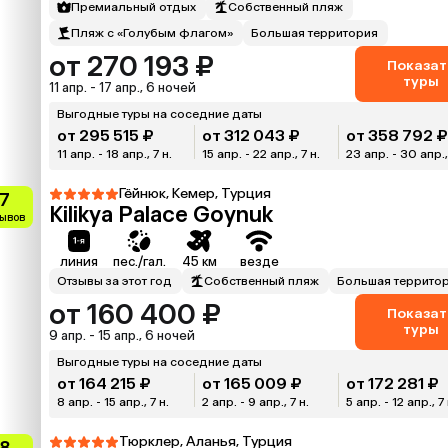
Премиальный отдых
Собственный пляж
Пляж с «Голубым флагом»
Большая территория
от 270 193 ₽
Показат
туры
11 апр. - 17 апр., 6 ночей
Выгодные туры на соседние даты
от 295 515 ₽
от 312 043 ₽
от 358 792 
11 апр. - 18 апр., 7 н.
15 апр. - 22 апр., 7 н.
23 апр. - 30 апр.,
Гёйнюк, Кемер, Турция
.7
Kilikya Palace Goynuk
зывов
линия
пес./гал.
45 км
везде
Отзывы за этот год
Собственный пляж
Большая террито
от 160 400 ₽
Показат
туры
9 апр. - 15 апр., 6 ночей
Выгодные туры на соседние даты
от 164 215 ₽
от 165 009 ₽
от 172 281 ₽
8 апр. - 15 апр., 7 н.
2 апр. - 9 апр., 7 н.
5 апр. - 12 апр., 7 
Тюрклер, Аланья, Турция
.8