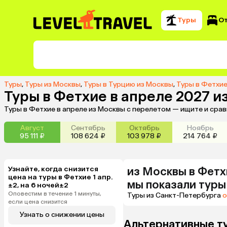
Туры
О
Туры
,
Туры из Москвы
,
Туры в Турцию из Москвы
,
Туры в Фетхие
Туры в Фетхие в апреле 2027 и
Туры в Фетхие в апреле из Москвы с перелетом — ищите и сра
Август
Сентябрь
Октябрь
Ноябрь
95 111 ₽
108 624 ₽
103 978 ₽
214 764 ₽
Узнайте, когда снизится
из
Москвы
в Фетх
цена на туры в Фетхие 1 апр.
мы показали туры
±2, на 6 ночей±2
Оповестим в течение 1 минуты,
Туры из Санкт-Петербурга
о
если цена снизится
Узнать о снижении цены
Альтернативные т