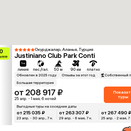
Окурджалар, Аланья, Турция
.0
Justiniano Club Park Conti
зывов
линия
пес./гал.
50 м
90 км
платно
Обновлен в 2025 году
Отзывы за этот год
Собственный 
Большая территория
от 208 917 ₽
Показат
туры
25 апр. - 1 мая, 6 ночей
Выгодные туры на соседние даты
от 215 035 ₽
от 263 307 ₽
от 267 490 
23 апр. - 30 апр., 7 н.
29 апр. - 6 мая, 7 н.
25 апр. - 2 мая, 7 