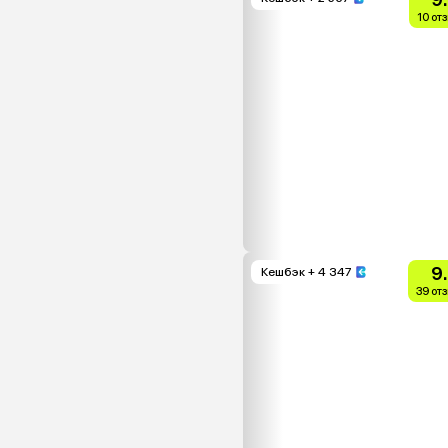
10 от
9
Кешбэк
+ 4 347
39 от