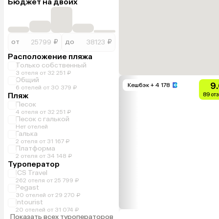
Бюджет на двоих
от
₽
до
₽
Расположение пляжа
Только собственный
3 отеля от 32 251 ₽
Общий
9
Кешбэк
+ 4 178
6 отелей от 30 379 ₽
Пляж
89 от
Песок
4 отеля от 32 251 ₽
Песок с галькой
Нет отелей
Галька
2 отеля от 31 167 ₽
Платформа
2 отеля от 34 148 ₽
Туроператор
ICS Travel
262 отеля от 25 799 ₽
Pegast
30 отелей от 29 270 ₽
Intourist
20 отелей от 31 074 ₽
Показать всех туроператоров