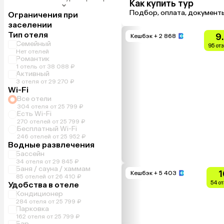
Как купить тур
Подбор, оплата, документ
Ограничения при
заселении
Тип отеля
9
Кешбэк
+ 2 868
Семейный
95 от
Нет отелей
Романтик
1 отель от 38 088 ₽
Активный
3 отеля от 29 270 ₽
Wi-Fi
Все отели
304 отеля от 25 799 ₽
Есть Wi-Fi
270 отелей от 25 799 ₽
Бесплатный Wi-Fi
246 отелей от 25 952 ₽
Водные развлечения
Бассейн
34 отеля от 29 845 ₽
Баня / сауна / хаммам
1
Кешбэк
+ 5 403
85 отелей от 26 410 ₽
54 о
Удобства в отеле
Кондиционер
284 отеля от 25 799 ₽
Парковка
162 отеля от 25 799 ₽
Бар