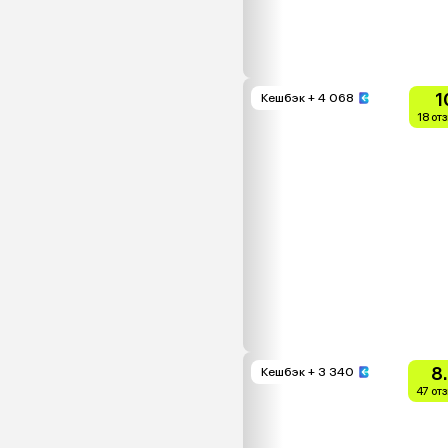
1
Кешбэк
+ 4 068
18 от
8
Кешбэк
+ 3 340
47 от