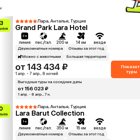
ы
Лара, Анталья, Турция
.3
Grand Park Lara Hotel
зывов
линия
пес./гал.
200 м
14 км
везде
Двухкомнатные номера
Отзывы за этот год
Можно с животными
Большая территория
от 143 434 ₽
Показат
туры
1 апр. - 7 апр., 6 ночей
Выгодные туры на соседние даты
от 156 023 ₽
1 апр. - 8 апр., 7 н.
Лара, Анталья, Турция
0
Lara Barut Collection
тзыва
линия
пес./гал.
350 м
15 км
везде
Двухкомнатные номера
Отзывы за этот год