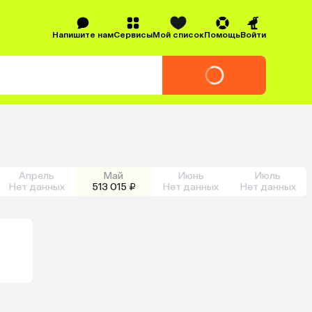
Напишите нам
Сервисы
Мой список
Помощь
Войти
Апрель
Май
Июнь
Июль
Нет данных
513 015 ₽
Нет данных
Нет данных