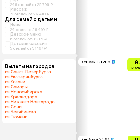
246 отелей от 25 799 ₽
Массаж
71 отелей от 26 410 ₽
Для семей с детьми
Няня
24 отеля от 26 410 ₽
Детское меню
6 отелей от 31 371 ₽
Детский бассейн
5 отелей от 31 167 ₽
9
Кешбэк
+ 3 208
Вылеты из городов
47 от
из Санкт-Петербурга
из Екатеринбурга
из Казани
из Самары
из Новосибирска
из Краснодара
из Нижнего Новгорода
из Сочи
из Челябинска
из Тюмени
9
Кешбэк
+ 2 567