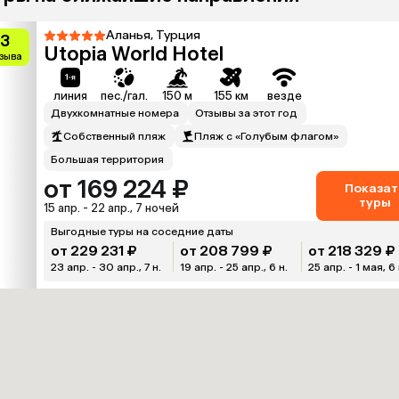
Аланья, Турция
.3
Utopia World Hotel
тзыва
линия
пес./гал.
150 м
155 км
везде
Двухкомнатные номера
Отзывы за этот год
Собственный пляж
Пляж с «Голубым флагом»
Большая территория
от 169 224 ₽
Показат
туры
15 апр. - 22 апр., 7 ночей
Выгодные туры на соседние даты
от 229 231 ₽
от 208 799 ₽
от 218 329 ₽
23 апр. - 30 апр., 7 н.
19 апр. - 25 апр., 6 н.
25 апр. - 1 мая, 6 