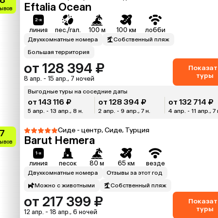
Eftalia Ocean
зывов
линия
пес./гал.
100 м
100 км
лобби
Двухкомнатные номера
Собственный пляж
Большая территория
от 128 394 ₽
Показат
туры
8 апр. - 15 апр., 7 ночей
Выгодные туры на соседние даты
от 143 116 ₽
от 128 394 ₽
от 132 714 ₽
5 апр. - 13 апр., 8 н.
2 апр. - 9 апр., 7 н.
4 апр. - 11 апр., 7 
Сиде - центр, Сиде, Турция
.7
Barut Hemera
зывов
линия
песок
80 м
65 км
везде
Двухкомнатные номера
Отзывы за этот год
Можно с животными
Собственный пляж
от 217 399 ₽
Показат
туры
12 апр. - 18 апр., 6 ночей