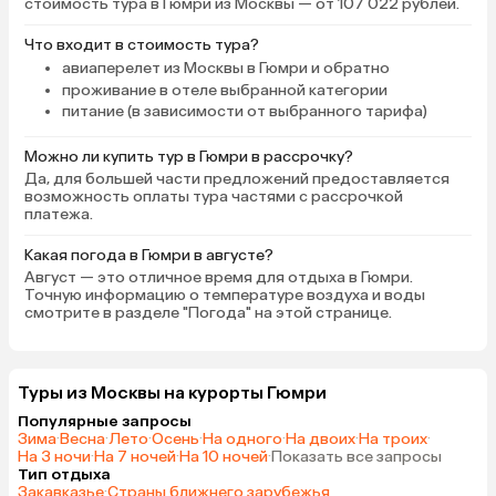
стоимость тура в Гюмри из Москвы — от 107 022 рублей.
Что входит в стоимость тура?
авиаперелет из Москвы в Гюмри и обратно
проживание в отеле выбранной категории
питание (в зависимости от выбранного тарифа)
Можно ли купить тур в Гюмри в рассрочку?
Да, для большей части предложений предоставляется
возможность оплаты тура частями с рассрочкой
платежа.
Какая погода в Гюмри в августе?
Август — это отличное время для отдыха в Гюмри.
Точную информацию о температуре воздуха и воды
смотрите в разделе "Погода" на этой странице.
Туры из Москвы на курорты Гюмри
Популярные запросы
Зима
·
Весна
·
Лето
·
Осень
·
На одного
·
На двоих
·
На троих
·
На 3 ночи
·
На 7 ночей
·
На 10 ночей
·
Показать все запросы
Тип отдыха
Закавказье
·
Страны ближнего зарубежья