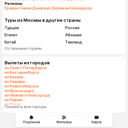
Регионы
Ереван
·
Севан
·
Джермук
·
Дилижан
·
Цахкадзор
Туры из Москвы в другие страны
Турция
Россия
Египет
Абхазия
Китай
Таиланд
Остальные страны
Вьетнам
ОАЭ
Мальдивы
Тунис
Вылеты из городов
Грузия
Танзания
из Санкт-Петербурга
Индонезия
Беларусь
из Екатеринбурга
из Казани
Армения
Сейшелы
из Самары
Шри-Ланка
Казахстан
из Новосибирска
из Краснодара
Азербайджан
Узбекистан
из Нижнего Новгорода
Черногория
Маврикий
из Перми
из Сочи
Япония
Индия
Показать все города
из Челябинска
Сербия
Марокко
Катар
Кипр
Подписка
Фильтры
Карта
Малайзия
Южная Корея