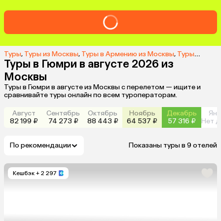
Туры
,
Туры из Москвы
,
Туры в Армению из Москвы
,
Туры в Гюмри из Москвы
Туры в Гюмри в августе 2026 из
Москвы
Туры в Гюмри в августе из Москвы с перелетом — ищите и
сравнивайте туры онлайн по всем туроператорам.
Август
Сентябрь
Октябрь
Ноябрь
Декабрь
Янв
82 199 ₽
74 273 ₽
88 443 ₽
64 537 ₽
57 316 ₽
Нет д
По рекомендации
Показаны туры в 9 отелей
Кешбэк
+ 2 297