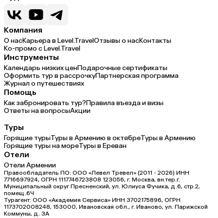
Компания
О нас
Карьера в Level.Travel
Отзывы о нас
Контакты
Ко-промо с Level.Travel
Инструменты
Календарь низких цен
Подарочные сертификаты
Оформить тур в рассрочку
Партнерская программа
Журнал о путешествиях
Помощь
Как забронировать тур?
Правила въезда и визы
Ответы на вопросы
Акции
Туры
Горящие туры
Туры в Армению в октябре
Туры в Армению
Горящие туры на море
Туры в Ереван
Отели
Отели Армении
Правообладатель ПО: ООО «Левел Тревел» (2011 - 2026) ИНН
7716697924, ОГРН 1117746723808 123056, г. Москва, вн.тер.г.
Муниципальный округ Пресненский, ул. Юлиуса Фучика, д.6, стр.2,
помещ.6Ч
Турагент: ООО «Академия Сервиса» ИНН 3702175896, ОГРН
1173702008248, 153000, Ивановская обл., г. Иваново, ул. Парижской
Коммуны, д. ЗА