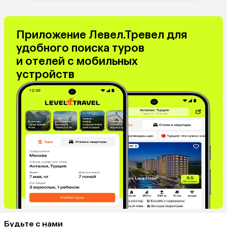
Оман
Филиппины
Киргизия
Иордания
Приложение Левел.Тревел для
Израиль
Гонконг
удобного поиска туров
Венесуэла
Саудовская Аравия
и отелей с мобильных
Бахрейн
Куба
устройств
Греция
Таджикистан
Италия
Испания
Венгрия
Болгария
Будьте с нами