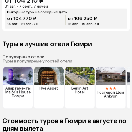
от 104 210 ₽
31 авг. - 7 сент., 7 ночей
Выгодные туры на соседние даты
от 104 770 ₽
от 106 250 ₽
14 авг. - 21 авг., 7 н.
12 авг. - 19 авг., 7 н.
Туры в лучшие отели Гюмри
Популярные отели
Туры в популярные у гостей отели
★
★
★
Апартаменты
Hye Aspet
Berlin Art
J
Major's House
Hotel
Гостевой Дом
Гюмри
Ankyun
Стоимость туров в Гюмри в августе по
дням вылета