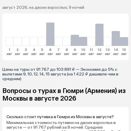
август 2026, на двоих взрослых, 9 ночей
1
2
3
4
5
6
7
8
9
10
11
12
13
14
15
авг
авг
авг
авг
авг
авг
авг
авг
авг
авг
авг
авг
авг
авг
авг
Цены на туры от 91 767 до 103 891 ₽ — Экономия до 5% с
вылетами 9, 10, 12, 14, 15 августа (на 1 422 ₽ дешевле чем в
среднем)
Вопросы о турах в Гюмри (Армения) из
Москвы в августе 2026
Сколько стоит путевка в Гюмри из Москвы в августе?
Минимальная стоимость путевки на двоих взрослых в
августе — от 91 767 рублей за 8 ночей. Средняя