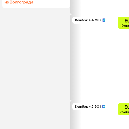
из Волгограда
9
Кешбэк
+ 4 057
19 от
9
Кешбэк
+ 2 901
75 от