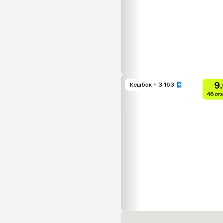
9
Кешбэк
+ 3 163
46 от