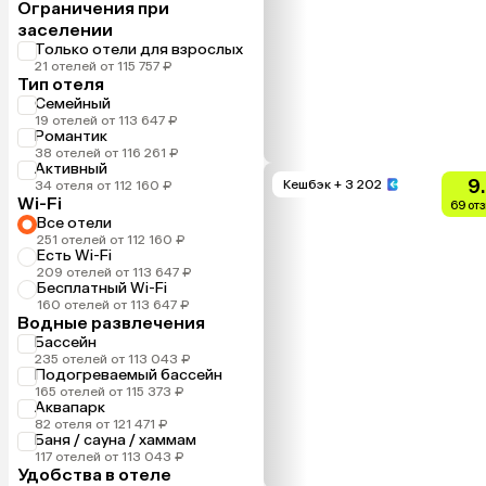
Ограничения при
заселении
Только отели для взрослых
21 отелей от 115 757 ₽
Тип отеля
Семейный
19 отелей от 113 647 ₽
Романтик
38 отелей от 116 261 ₽
Активный
9
Кешбэк
+ 3 202
34 отеля от 112 160 ₽
Wi-Fi
69 от
Все отели
251 отелей от 112 160 ₽
Есть Wi-Fi
209 отелей от 113 647 ₽
Бесплатный Wi-Fi
160 отелей от 113 647 ₽
Водные развлечения
Бассейн
235 отелей от 113 043 ₽
Подогреваемый бассейн
165 отелей от 115 373 ₽
Аквапарк
82 отеля от 121 471 ₽
Баня / сауна / хаммам
117 отелей от 113 043 ₽
Удобства в отеле