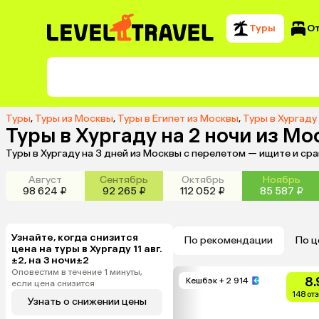
Туры
О
Туры
,
Туры из Москвы
,
Туры в Египет из Москвы
,
Туры в Хургаду
Туры в Хургаду на 2 ночи из М
Туры в Хургаду на 3 дней из Москвы с перелетом — ищите и ср
Август
Сентябрь
Октябрь
Ноябрь
98 624 ₽
92 265 ₽
112 052 ₽
85 587 ₽
Узнайте, когда снизится
По рекомендации
По ц
цена на туры в Хургаду 11 авг.
±2, на 3 ночи±2
Оповестим в течение 1 минуты,
8.
Кешбэк
+ 2 914
если цена снизится
148 от
Узнать о снижении цены