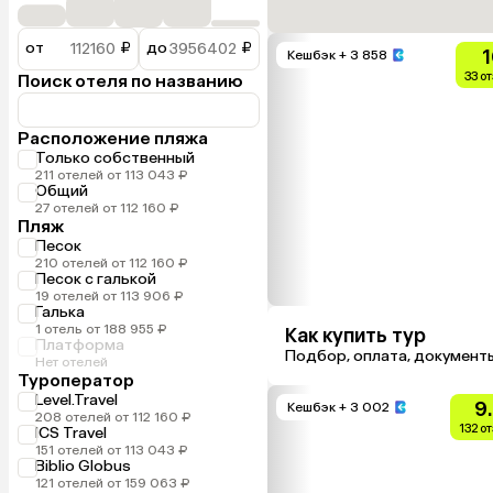
от
₽
до
₽
1
Кешбэк
+ 3 858
33 о
Поиск отеля по названию
Расположение пляжа
Только собственный
211 отелей от 113 043 ₽
Общий
27 отелей от 112 160 ₽
Пляж
Песок
210 отелей от 112 160 ₽
Песок с галькой
19 отелей от 113 906 ₽
Галька
1 отель от 188 955 ₽
Как купить тур
Платформа
Подбор, оплата, документ
Нет отелей
Туроператор
Level.Travel
9
Кешбэк
+ 3 002
208 отелей от 112 160 ₽
132 о
ICS Travel
151 отелей от 113 043 ₽
Biblio Globus
121 отелей от 159 063 ₽