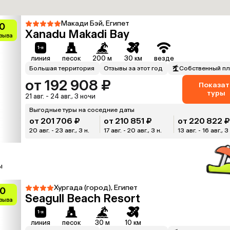
Макади Бэй, Египет
0
Xanadu Makadi Bay
тзыва
линия
песок
200 м
30 км
везде
Большая территория
Отзывы за этот год
Собственный п
от 192 908 ₽
Показат
туры
21 авг. - 24 авг., 3 ночи
Выгодные туры на соседние даты
от 201 706 ₽
от 210 851 ₽
от 220 822 
20 авг. - 23 авг., 3 н.
17 авг. - 20 авг., 3 н.
13 авг. - 16 авг., 3
ы
Хургада (город), Египет
.0
Seagull Beach Resort
тзыва
линия
песок
30 м
10 км