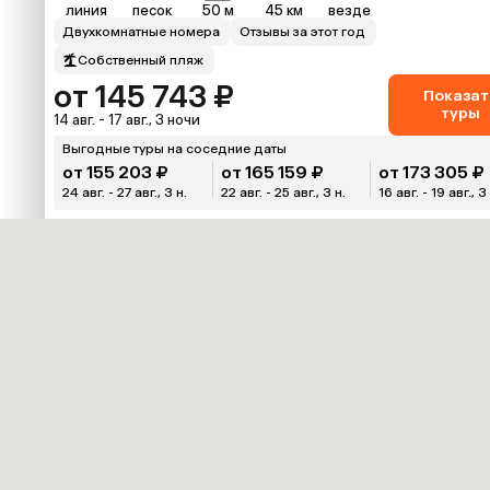
линия
песок
50 м
45 км
везде
Двухкомнатные номера
Отзывы за этот год
Собственный пляж
от 145 743 ₽
Показат
туры
14 авг. - 17 авг., 3 ночи
Выгодные туры на соседние даты
от 155 203 ₽
от 165 159 ₽
от 173 305 ₽
24 авг. - 27 авг., 3 н.
22 авг. - 25 авг., 3 н.
16 авг. - 19 авг., 3