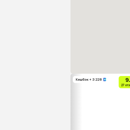
9
Кешбэк
+ 3 228
27 от