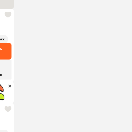
ляж
ь
₽
 н.