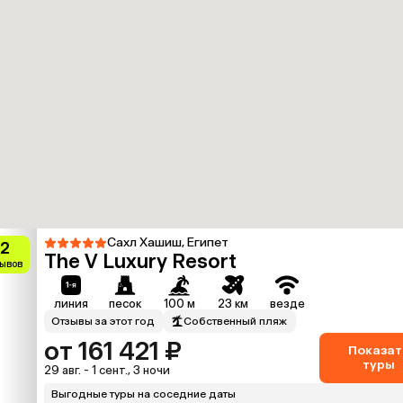
Сахл Хашиш, Египет
.2
The V Luxury Resort
зывов
линия
песок
100 м
23 км
везде
Отзывы за этот год
Собственный пляж
от 161 421 ₽
Показат
туры
29 авг. - 1 сент., 3 ночи
Выгодные туры на соседние даты