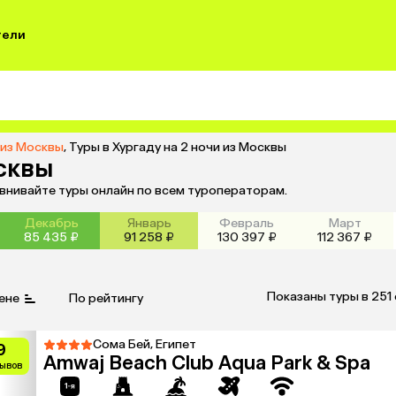
тели
 из Москвы
,
Туры в Хургаду на 2 ночи из Москвы
осквы
авнивайте туры онлайн по всем туроператорам.
Декабрь
Январь
Февраль
Март
85 435 ₽
91 258 ₽
130 397 ₽
112 367 ₽
Показаны туры в 251
ене
По рейтингу
Сома Бей, Египет
9
Amwaj Beach Club Aqua Park & Spa
зывов