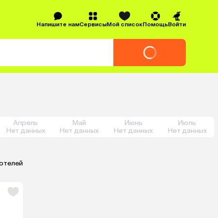
Напишите нам
Сервисы
Мой список
Помощь
Войти
Апрель
Май
Июнь
Июль
Нет данных
Нет данных
Нет данных
Нет данных
 отелей