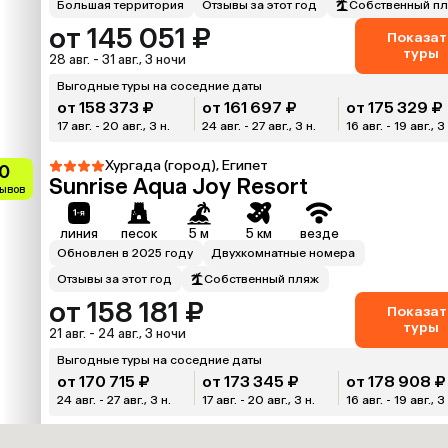
Большая территория
Отзывы за этот год
Собственный п
от 145 051 ₽
Показат
туры
28 авг. - 31 авг., 3 ночи
Выгодные туры на соседние даты
от 158 373 ₽
от 161 697 ₽
от 175 329 ₽
17 авг. - 20 авг., 3 н.
24 авг. - 27 авг., 3 н.
16 авг. - 19 авг., 3
Хургада (город), Египет
.0
Sunrise Aqua Joy Resort
зывов
линия
песок
5 м
5 км
везде
Обновлен в 2025 году
Двухкомнатные номера
Отзывы за этот год
Собственный пляж
от 158 181 ₽
Показат
туры
21 авг. - 24 авг., 3 ночи
Выгодные туры на соседние даты
от 170 715 ₽
от 173 345 ₽
от 178 908 ₽
24 авг. - 27 авг., 3 н.
17 авг. - 20 авг., 3 н.
16 авг. - 19 авг., 3