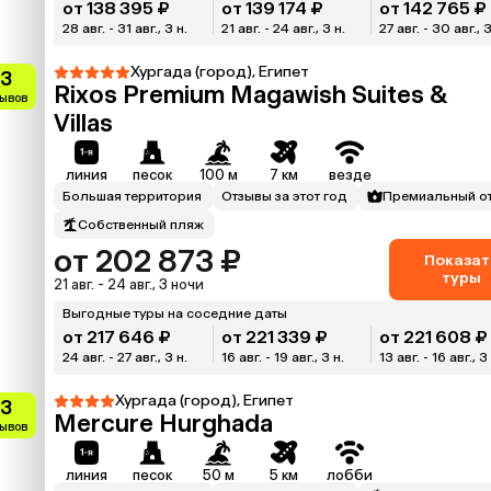
от 138 395 ₽
от 139 174 ₽
от 142 765 ₽
28 авг. - 31 авг., 3 н.
21 авг. - 24 авг., 3 н.
27 авг. - 30 авг., 3
Хургада (город), Египет
.3
Rixos Premium Magawish Suites &
зывов
Villas
линия
песок
100 м
7 км
везде
Большая территория
Отзывы за этот год
Премиальный о
Собственный пляж
от 202 873 ₽
Показат
туры
21 авг. - 24 авг., 3 ночи
Выгодные туры на соседние даты
от 217 646 ₽
от 221 339 ₽
от 221 608 ₽
24 авг. - 27 авг., 3 н.
16 авг. - 19 авг., 3 н.
13 авг. - 16 авг., 3
Хургада (город), Египет
.3
Mercure Hurghada
зывов
линия
песок
50 м
5 км
лобби