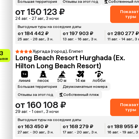
Большая территория
Отзывы за этот год
Собственный п
от 150 123 ₽
Показат
туры
24 авг. - 27 авг., 3 ночи
Выгодные туры на соседние даты
от 184 442 ₽
от 197 903 ₽
от 280 277 
25 авг. - 28 авг., 3 н.
13 авг. - 16 авг., 3 н.
11 авг. - 14 авг., 3 
Хургада (город), Египет
.3
Long Beach Resort Hurghada (Ex.
зывов
Hilton Long Beach Resort)
линия
песок
50 м
14 км
лобби
Большая территория
Двухкомнатные номера
Отзывы за этот год
Собственный пляж
от 160 108 ₽
Показат
туры
29 авг. - 1 сент., 3 ночи
Выгодные туры на соседние даты
от 163 450 ₽
от 168 279 ₽
от 188 955 ₽
27 авг. - 30 авг., 3 н.
17 авг. - 20 авг., 3 н.
16 авг. - 19 авг., 3