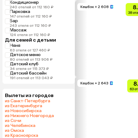
Кондиционер
8
Кешбэк
+ 2 608
240 отелей от 112 160 ₽
Парковка
38 от
147 отелей от 112 160 ₽
Бар
243 отеля от 112 160 ₽
Массаж
124 отеля от 112 160 ₽
Для семей с детьми
Няня
63 отеля от 127 460 ₽
Детское меню
80 отелей от 113 906 ₽
Детский клуб
34 отеля от 115 373 ₽
Детский бассейн
191 отелей от 113 043 ₽
8
Кешбэк
+ 2 643
63 о
Вылеты из городов
из Санкт-Петербурга
из Екатеринбурга
из Новосибирска
из Нижнего Новгорода
из Сочи
из Челябинска
из Омска
из Красноярска