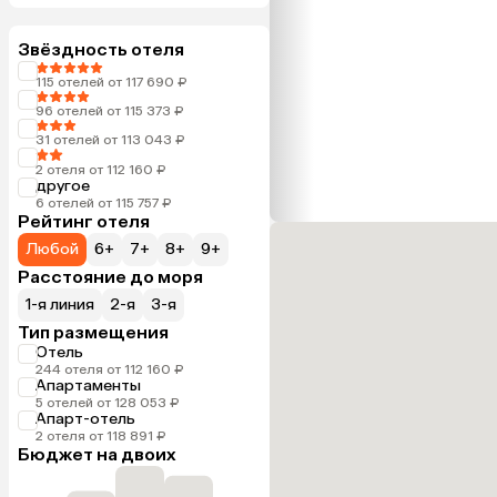
Звёздность отеля
115 отелей от 117 690 ₽
96 отелей от 115 373 ₽
31 отелей от 113 043 ₽
2 отеля от 112 160 ₽
другое
6 отелей от 115 757 ₽
Рейтинг отеля
Любой
6+
7+
8+
9+
Расстояние до моря
1-я линия
2-я
3-я
Тип размещения
Отель
244 отеля от 112 160 ₽
Апартаменты
5 отелей от 128 053 ₽
Апарт-отель
2 отеля от 118 891 ₽
Бюджет на двоих