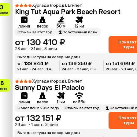
Хургада (город), Египет
.3
King Tut Aqua Park Beach Resort
зывов
линия
песок
50 м
12 км
Отзывы за этот год
Собственный пляж
от 130 410 ₽
Показат
туры
28 авг. - 31 авг., 3 ночи
Выгодные туры на соседние даты
от 138 844 ₽
от 139 350 ₽
от 151 699 ₽
21 авг. - 24 авг., 3 н.
24 авг. - 27 авг., 3 н.
20 авг. - 23 авг., 
Хургада (город), Египет
.8
Sunny Days El Palacio
тзыва
линия
песок
11 км
лобби
Обновлен в 2025 году
Отзывы за этот год
Собственный 
от 132 151 ₽
Показат
туры
29 авг. - 1 сент., 3 ночи
Выгодные туры на соседние даты