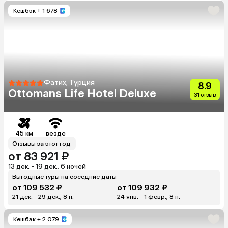
Кешбэк
+ 1 678
Фатих, Турция
8.9
Ottomans Life Hotel Deluxe
31 отзыв
45 км
везде
Отзывы за этот год
от 83 921 ₽
13 дек. - 19 дек., 6 ночей
Выгодные туры на соседние даты
от 109 532 ₽
от 109 932 ₽
21 дек. - 29 дек., 8 н.
24 янв. - 1 февр., 8 н.
Кешбэк
+ 2 079