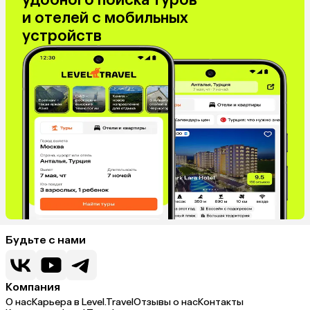
Куба
Греция
и отелей с мобильных
Италия
Испания
устройств
Венгрия
Болгария
Будьте с нами
Компания
О нас
Карьера в Level.Travel
Отзывы о нас
Контакты