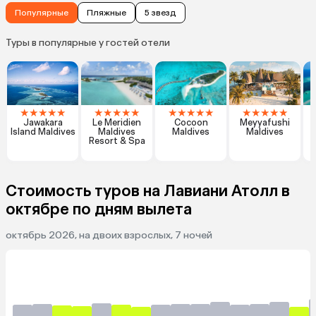
Популярные
Пляжные
5 звезд
Туры в популярные у гостей отели
★
★
★
★
★
★
★
★
★
★
★
★
★
★
★
★
★
★
★
★
Jawakara
Le Meridien
Cocoon
Meyyafushi
K
Island Maldives
Maldives
Maldives
Maldives
Resort & Spa
Стоимость туров на Лавиани Атолл в
октябре по дням вылета
октябрь 2026, на двоих взрослых, 7 ночей