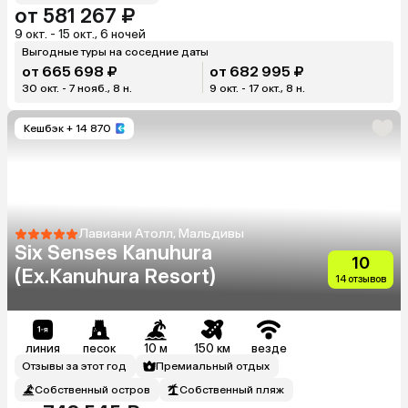
от 581 267 ₽
9 окт. - 15 окт., 6 ночей
Выгодные туры на соседние даты
от 665 698 ₽
от 682 995 ₽
30 окт. - 7 нояб., 8 н.
9 окт. - 17 окт., 8 н.
Кешбэк
+ 14 870
Лавиани Атолл, Мальдивы
Six Senses Kanuhura
10
(Ex.Kanuhura Resort)
14 отзывов
линия
песок
10 м
150 км
везде
Отзывы за этот год
Премиальный отдых
Собственный остров
Собственный пляж