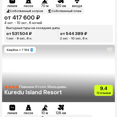
линия
песок
70 м
120 км
везде
Собственный остров
Собственный пляж
от 417 600 ₽
4 окт. - 10 окт., 6 ночей
Выгодные туры на соседние даты
от 531 504 ₽
от 544 389 ₽
1 окт. - 9 окт., 8 н.
2 окт. - 10 окт., 8 н.
Кешбэк
+ 7 154
Лавиани Атолл, Мальдивы
9.4
Kuredu Island Resort
13 отзывов
линия
песок
10 м
128 км