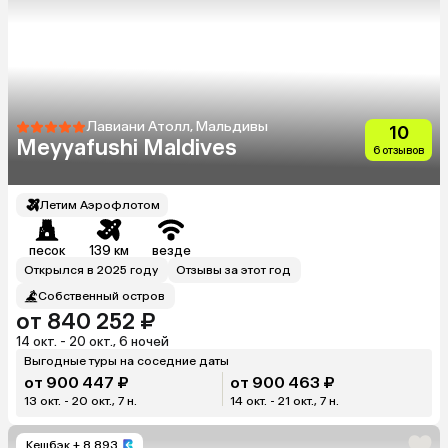
Лавиани Атолл, Мальдивы
10
Meyyafushi Maldives
6 отзывов
Летим Аэрофлотом
песок
139 км
везде
Открылся в 2025 году
Отзывы за этот год
Собственный остров
от 840 252 ₽
14 окт. - 20 окт., 6 ночей
Выгодные туры на соседние даты
от 900 447 ₽
от 900 463 ₽
13 окт. - 20 окт., 7 н.
14 окт. - 21 окт., 7 н.
Кешбэк
+ 8 893