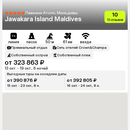
Лавиани Атолл, Мальдивы
10
Jawakara Island Maldives
10 отзывов
линия
песок
50 м
61 км
везде
Премиальный отдых
Сеть отелей Crown&Champa
Собственный остров
Собственный пляж
от 323 863 ₽
13 окт. - 19 окт., 6 ночей
Выгодные туры на соседние даты
от 390 876 ₽
от 392 805 ₽
15 окт. - 23 окт., 8 н.
16 окт. - 24 окт., 8 н.