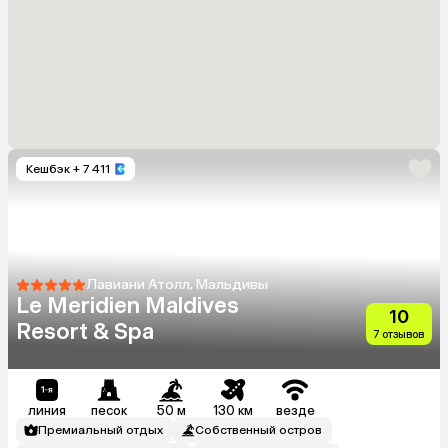
Кешбэк
+ 7 411
Лавиани Атолл, Мальдивы
Le Meridien Maldives
10
Resort & Spa
7 отзывов
линия
песок
50 м
130 км
везде
Премиальный отдых
Собственный остров