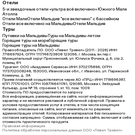
Отели
5-и звездочные отели «ультра всё включено» Южного Мале
Атолла
Отели Мале
Отели Мальдив "все включено" с бассейном
Отели все включено на Мальдивы
Отели Мальдив
Туры
Путевки на Мальдивы
Туры на Мальдивы летом
Горящие туры на море
Горящие туры
Горящие туры на Мальдивы
Правообладатель ПО: ООО «Левел Тревел» (2011 - 2026) ИНН
7716697924, ОГРН 1117746723808 123056, г. Москва, вн.тер.г.
Муниципальный округ Пресненский, ул. Юлиуса Фучика, д.6, стр.2,
помещ.6Ч
Турагент: ООО «Академия Сервиса» ИНН 3702175896, ОГРН
1173702008248, 153000, Ивановская обл., г. Иваново, ул. Парижской
Коммуны, д. ЗА
Прием платежей осуществляется через АО «ПРЦ» ИНН 7718696387,
КПП 771701001, ОГРН 1087746411741, 129085, Москва г, Звёздный
бульвар, дом № 19, строение 1, эт. 10, пом. 1009
Стоимость ПО предоставляется по запросу
Вся информация, размещённая на сайте, носит информационный
характер и не является рекламой и публичной офертой. Правила и
условия предоставления услуг в отелях, в том числе концепция
питания, описанные на сайте, могут изменяться по решению
администрации отелей. Копирование материалов без письменного
согласия запрещено. Сумма, отображаемая на сайте, включает в себя
стоимость туристического продукта
Правовая информация
Политика обработки персональных данных ООО «Левел Тревел»