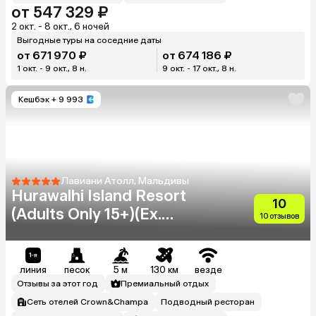
от 547 329 ₽
2 окт. - 8 окт., 6 ночей
Выгодные туры на соседние даты
от 671 970 ₽
от 674 186 ₽
1 окт. - 9 окт., 8 н.
9 окт. - 17 окт., 8 н.
Кешбэк
+ 9 993
Лавиани Атолл, Мальдивы
Hurawalhi Island Resort
10
(Adults Only 15+)(Ex.
10 отзывов
Hurawalhi Resort Maldives)
линия
песок
5 м
130 км
везде
Отзывы за этот год
Премиальный отдых
Сеть отелей Crown&Champa
Подводный ресторан