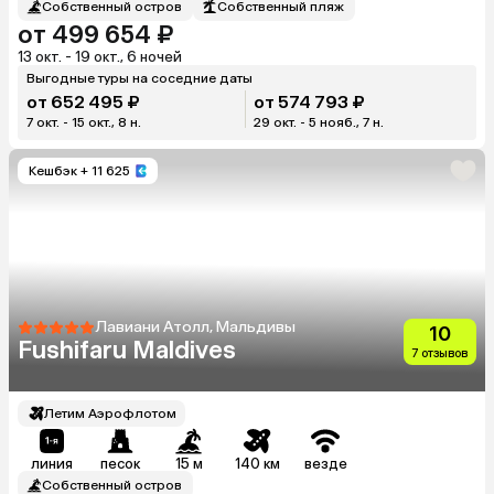
Собственный остров
Собственный пляж
от 499 654 ₽
13 окт. - 19 окт., 6 ночей
Выгодные туры на соседние даты
от 652 495 ₽
от 574 793 ₽
7 окт. - 15 окт., 8 н.
29 окт. - 5 нояб., 7 н.
Кешбэк
+ 11 625
Лавиани Атолл, Мальдивы
10
Fushifaru Maldives
7 отзывов
Летим Аэрофлотом
линия
песок
15 м
140 км
везде
Собственный остров