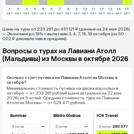
1
2
3
4
5
6
7
8
9
10
11
12
13
14
15
окт
окт
окт
окт
окт
окт
окт
окт
окт
окт
окт
окт
окт
окт
окт
Цены на туры от 233 281 до 451 121 ₽ (данные на 24 мая 2026)
— Экономия до 19% с вылетами 3, 4, 7, 15, 19 октября (на 50
002 ₽ дешевле чем в среднем)
Вопросы о турах на Лавиани Атолл
(Мальдивы) из Москвы в октябре 2026
Сколько стоит путевка на Лавиани Атолл из Москвы в
октябре?
Минимальная стоимость путевки на двоих взрослых в
октябре — от 233 281 рублей (цена актуальна на 22 мая
2026) за 5 ночей. Средняя стоимость тура на Лавиани
Атолл из Москвы — от 529 471 рублей.
Sunmar
Biblio Globus
ICS Travel
3 ночи
—
3 ночи
—
3 ночи
265 577 ₽