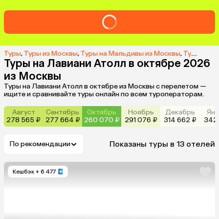
Туры
,
Туры из Москвы
,
Туры на Мальдивы из Москвы
,
Туры на Лавиани Атолл из Москвы
Туры на Лавиани Атолл в октябре 2026
из Москвы
Туры на Лавиани Атолл в октябре из Москвы с перелетом —
ищите и сравнивайте туры онлайн по всем туроператорам.
Август
Сентябрь
Октябрь
Ноябрь
Декабрь
Янв
278 565 ₽
277 664 ₽
260 070 ₽
291 076 ₽
314 662 ₽
342 
Показаны туры в 13 отелей
По рекомендации
Кешбэк
+ 6 477