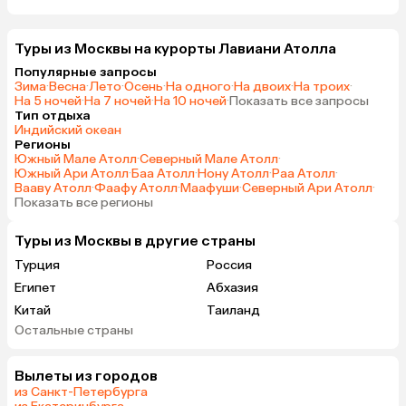
Туры из Москвы на курорты Лавиани Атолла
Популярные запросы
Зима
·
Весна
·
Лето
·
Осень
·
На одного
·
На двоих
·
На троих
·
На 5 ночей
·
На 7 ночей
·
На 10 ночей
·
Показать все запросы
Тип отдыха
Индийский океан
Регионы
Южный Мале Атолл
·
Северный Мале Атолл
·
Южный Ари Атолл
·
Баа Атолл
·
Нону Атолл
·
Раа Атолл
·
Вааву Атолл
·
Фаафу Атолл
·
Маафуши
·
Северный Ари Атолл
·
Показать все регионы
Туры из Москвы в другие страны
Турция
Россия
Египет
Абхазия
Китай
Таиланд
Остальные страны
Вьетнам
ОАЭ
Мальдивы
Тунис
Вылеты из городов
Грузия
Танзания
из Санкт-Петербурга
Индонезия
Беларусь