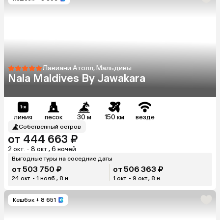
Лавиани Атолл, Мальдивы
Nala Maldives By Jawakara
линия
песок
30 м
150 км
везде
Собственный остров
от 444 663 ₽
2 окт. - 8 окт., 6 ночей
Выгодные туры на соседние даты
от 503 750 ₽
от 506 363 ₽
24 окт. - 1 нояб., 8 н.
1 окт. - 9 окт., 8 н.
Кешбэк
+ 8 651