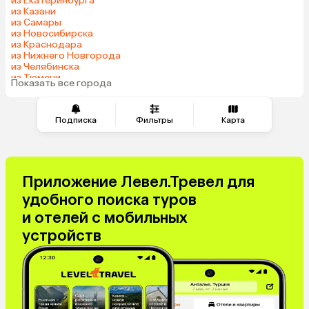
из Екатеринбурга
из Казани
Армения
Сейшелы
из Самары
Шри-Ланка
Казахстан
из Новосибирска
из Краснодара
Азербайджан
Узбекистан
из Нижнего Новгорода
Черногория
Маврикий
из Челябинска
из Тюмени
Япония
Индия
Показать все города
из Минеральных Вод
Сербия
Марокко
Катар
Кипр
Подписка
Фильтры
Карта
Малайзия
Южная Корея
Оман
Филиппины
Киргизия
Иордания
Приложение Левел.Тревел для
Израиль
Гонконг
удобного поиска туров
Венесуэла
Саудовская Аравия
и отелей с мобильных
Бахрейн
Куба
устройств
Греция
Таджикистан
Италия
Испания
Венгрия
Болгария