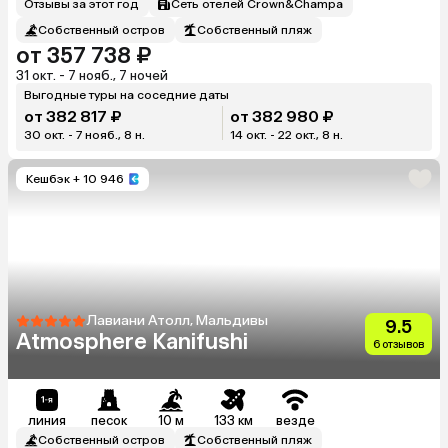
Отзывы за этот год
Сеть отелей Crown&Champa
Собственный остров
Собственный пляж
от 357 738 ₽
31 окт. - 7 нояб., 7 ночей
Выгодные туры на соседние даты
от 382 817 ₽
от 382 980 ₽
30 окт. - 7 нояб., 8 н.
14 окт. - 22 окт., 8 н.
Кешбэк
+ 10 946
Лавиани Атолл, Мальдивы
9.5
Atmosphere Kanifushi
6 отзывов
линия
песок
10 м
133 км
везде
Собственный остров
Собственный пляж