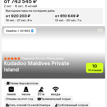
от 743 545 ₽
2 окт. - 8 окт., 6 ночей
Выгодные туры на соседние даты
от 920 203 ₽
от 810 649 ₽
19 окт. - 27 окт., 8 н.
13 окт. - 20 окт., 7 н.
Кешбэк
+ 33 863
Лавиани Атолл, Мальдивы
Kudadoo Maldives Private
10
Island
10 отзывов
Летим Аэрофлотом
линия
песок
20 м
везде
Отзывы за этот год
Премиальный отдых
Сеть отелей Crown&Champa
Собственный остров