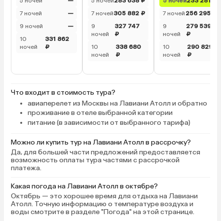
5 ночей
—
5 ночей
283 638 ₽
5 ночей
233 281 ₽
7 ночей
—
7 ночей
305 882 ₽
7 ночей
256 295 ₽
9 ночей
—
9
327 747
9
279 539
ночей
₽
ночей
₽
10
331 862
ночей
₽
10
338 680
10
290 829
ночей
₽
ночей
₽
Что входит в стоимость тура?
авиаперелет из Москвы на Лавиани Атолл и обратно
проживание в отеле выбранной категории
питание (в зависимости от выбранного тарифа)
Можно ли купить тур на Лавиани Атолл в рассрочку?
Да, для большей части предложений предоставляется
возможность оплаты тура частями с рассрочкой
платежа.
Какая погода на Лавиани Атолл в октябре?
Октябрь — это хорошее время для отдыха на Лавиани
Атолл. Точную информацию о температуре воздуха и
воды смотрите в разделе "Погода" на этой странице.