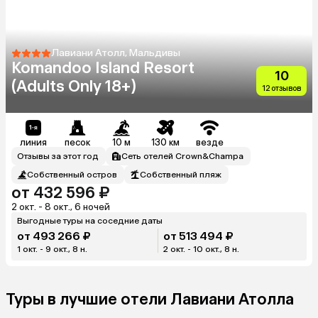
Лавиани Атолл, Мальдивы
Komandoo Island Resort
10
(Adults Only 18+)
12 отзывов
линия
песок
10 м
130 км
везде
Отзывы за этот год
Сеть отелей Crown&Champa
Собственный остров
Собственный пляж
от 432 596 ₽
2 окт. - 8 окт., 6 ночей
Выгодные туры на соседние даты
от 493 266 ₽
от 513 494 ₽
1 окт. - 9 окт., 8 н.
2 окт. - 10 окт., 8 н.
Туры в лучшие отели Лавиани Атолла