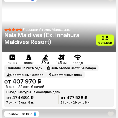
Лавиани Атолл, Мальдивы
Nala Maldives (Ex. Innahura
9.5
Maldives Resort)
6 отзывов
линия
песок
30 м
145 км
везде
Обновлен в 2025 году
Сеть отелей Crown&Champa
Собственный остров
Собственный пляж
от 407 970 ₽
16 окт. - 22 окт., 6 ночей
Выгодные туры на соседние даты
от 474 684 ₽
от 477 538 ₽
7 окт. - 15 окт., 8 н.
21 окт. - 29 окт., 8 н.
Кешбэк
+ 16 805