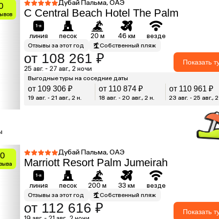
Дубай Пальма, ОАЭ
0
C Central Beach Hotel The Palm
зывов
линия
песок
20 м
46 км
везде
Отзывы за этот год
Собственный пляж
от 108 261 ₽
Показать т
25 авг. - 27 авг., 2 ночи
Выгодные туры на соседние даты
от 109 306 ₽
от 110 874 ₽
от 110 961 ₽
19 авг. - 21 авг., 2 н.
18 авг. - 20 авг., 2 н.
23 авг. - 25 авг., 2
ы
Дубай Пальма, ОАЭ
0
Marriott Resort Palm Jumeirah
тзыва
линия
песок
200 м
33 км
везде
Отзывы за этот год
Собственный пляж
от 112 616 ₽
Показать т
19 авг. - 21 авг., 2 ночи