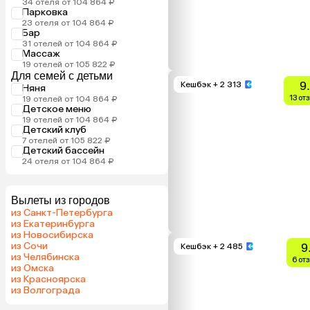
34 отеля от 104 864 ₽
Парковка
23 отеля от 104 864 ₽
Бар
31 отелей от 104 864 ₽
Массаж
19 отелей от 105 822 ₽
Для семей с детьми
9
Кешбэк
+ 2 313
Няня
13 от
19 отелей от 104 864 ₽
Детское меню
19 отелей от 104 864 ₽
Детский клуб
7 отелей от 105 822 ₽
Детский бассейн
24 отеля от 104 864 ₽
Вылеты из городов
из Санкт-Петербурга
из Екатеринбурга
из Новосибирска
из Сочи
9
Кешбэк
+ 2 485
из Челябинска
6 от
из Омска
из Красноярска
из Волгограда