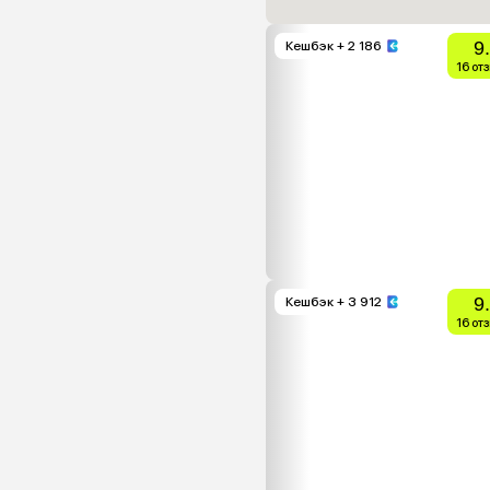
9
Кешбэк
+ 2 186
16 от
9
Кешбэк
+ 3 912
16 от