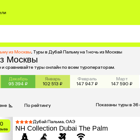
ели
льму из Москвы
,
Туры в Дубай Пальму на 1 ночь из Москвы
из Москвы
е и сравнивайте туры онлайн по всем туроператорам.
Декабрь
Январь
Февраль
Март
95 394 ₽
102 513 ₽
147 947 ₽
147 590 ₽
Показаны туры в 36
ене
По рейтингу
Дубай Пальма, ОАЭ
0
NH Collection Dubai The Palm
тзыва