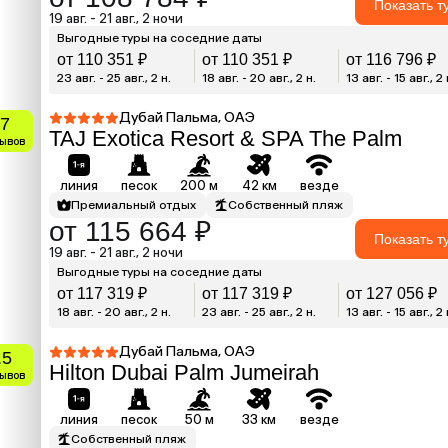
Показать т
19 авг. - 21 авг., 2 ночи
Выгодные туры на соседние даты
от 110 351 ₽
от 110 351 ₽
от 116 796 ₽
23 авг. - 25 авг., 2 н.
18 авг. - 20 авг., 2 н.
13 авг. - 15 авг., 2 
Дубай Пальма, ОАЭ
.7
TAJ Exotica Resort & SPA The Palm
зывов
линия
песок
200 м
42 км
везде
Премиальный отдых
Собственный пляж
от 115 664 ₽
Показать т
19 авг. - 21 авг., 2 ночи
Выгодные туры на соседние даты
от 117 319 ₽
от 117 319 ₽
от 127 056 ₽
18 авг. - 20 авг., 2 н.
23 авг. - 25 авг., 2 н.
13 авг. - 15 авг., 2 
Дубай Пальма, ОАЭ
.5
Hilton Dubai Palm Jumeirah
зывов
линия
песок
50 м
33 км
везде
Собственный пляж