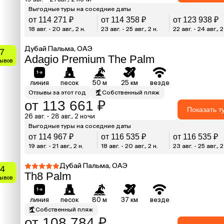
Выгодные туры на соседние даты
от 114 271 ₽
от 114 358 ₽
от 123 938 ₽
18 авг. - 20 авг., 2 н.
23 авг. - 25 авг., 2 н.
22 авг. - 24 авг., 2
Дубай Пальма, ОАЭ
.7
Adagio Premium The Palm
зывов
линия
песок
50 м
25 км
везде
Отзывы за этот год
Собственный пляж
от 113 661 ₽
Показать т
26 авг. - 28 авг., 2 ночи
Выгодные туры на соседние даты
от 114 967 ₽
от 116 535 ₽
от 116 535 ₽
19 авг. - 21 авг., 2 н.
18 авг. - 20 авг., 2 н.
23 авг. - 25 авг., 2
Дубай Пальма, ОАЭ
.4
Th8 Palm
зывов
линия
песок
80 м
37 км
везде
Собственный пляж
от 108 784 ₽