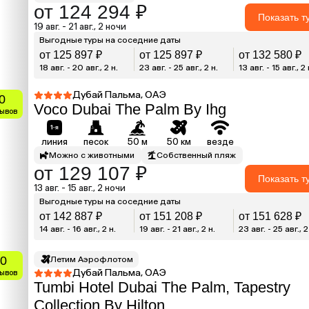
от 124 294 ₽
Показать т
19 авг. - 21 авг., 2 ночи
Выгодные туры на соседние даты
от 125 897 ₽
от 125 897 ₽
от 132 580 ₽
18 авг. - 20 авг., 2 н.
23 авг. - 25 авг., 2 н.
13 авг. - 15 авг., 2 
Дубай Пальма, ОАЭ
0
Voco Dubai The Palm By Ihg
зывов
линия
песок
50 м
50 км
везде
Можно с животными
Собственный пляж
от 129 107 ₽
Показать т
13 авг. - 15 авг., 2 ночи
Выгодные туры на соседние даты
от 142 887 ₽
от 151 208 ₽
от 151 628 ₽
14 авг. - 16 авг., 2 н.
19 авг. - 21 авг., 2 н.
23 авг. - 25 авг., 2
0
Летим Аэрофлотом
Дубай Пальма, ОАЭ
зывов
Tumbi Hotel Dubai The Palm, Tapestry
Collection By Hilton