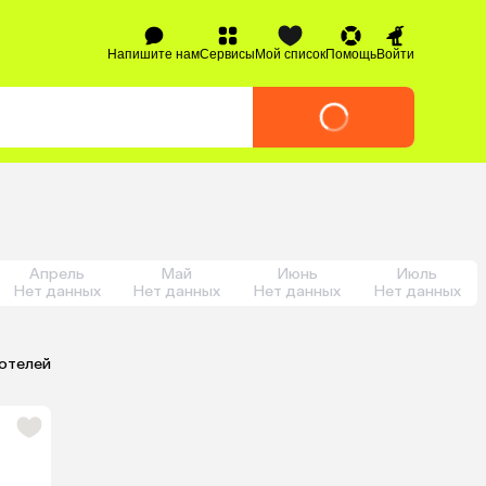
Напишите нам
Сервисы
Мой список
Помощь
Войти
Апрель
Май
Июнь
Июль
Нет данных
Нет данных
Нет данных
Нет данных
 отелей