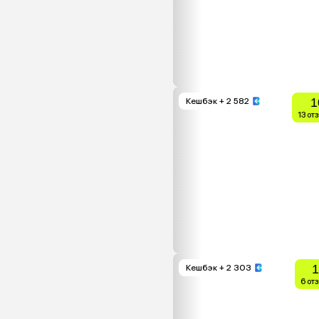
1
Кешбэк
+ 2 582
13 от
1
Кешбэк
+ 2 303
6 от