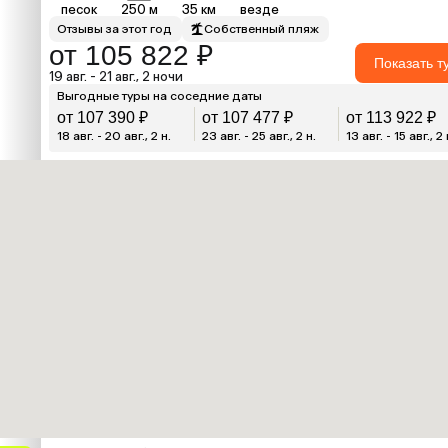
песок
250 м
35 км
везде
Отзывы за этот год
Собственный пляж
от 105 822 ₽
Показать т
19 авг. - 21 авг., 2 ночи
Выгодные туры на соседние даты
от 107 390 ₽
от 107 477 ₽
от 113 922 ₽
18 авг. - 20 авг., 2 н.
23 авг. - 25 авг., 2 н.
13 авг. - 15 авг., 2 