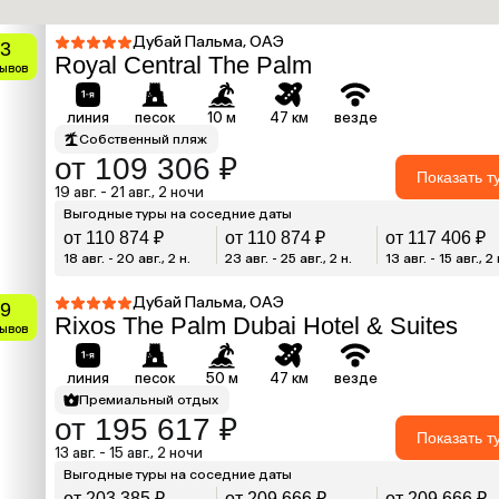
Дубай Пальма, ОАЭ
.3
Royal Central The Palm
зывов
линия
песок
10 м
47 км
везде
Собственный пляж
от 109 306 ₽
Показать т
19 авг. - 21 авг., 2 ночи
Выгодные туры на соседние даты
от 110 874 ₽
от 110 874 ₽
от 117 406 ₽
18 авг. - 20 авг., 2 н.
23 авг. - 25 авг., 2 н.
13 авг. - 15 авг., 2 
Дубай Пальма, ОАЭ
.9
Rixos The Palm Dubai Hotel & Suites
зывов
линия
песок
50 м
47 км
везде
Премиальный отдых
от 195 617 ₽
Показать т
13 авг. - 15 авг., 2 ночи
Выгодные туры на соседние даты
от 203 385 ₽
от 209 666 ₽
от 209 666 ₽