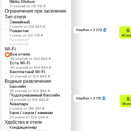
Biblio Globus
11 отелей от 115 176 ₽
Ограничения при заселении
Тип отеля
Семейный
2 отеля от 139 624 ₽
9
Кешбэк
+ 2 273
Романтик
1 отель от 122 779 ₽
40 от
Активный
Нет отелей
Wi-Fi
Все отели
36 отелей от 104 864 ₽
Есть Wi-Fi
30 отелей от 104 864 ₽
Бесплатный Wi-Fi
27 отелей от 104 864 ₽
Водные развлечения
Бассейн
35 отелей от 104 864 ₽
Подогреваемый бассейн
9
Кешбэк
+ 2 175
14 отелей от 105 822 ₽
Аквапарк
18 от
2 отеля от 185 397 ₽
Баня / сауна / хаммам
23 отеля от 109 306 ₽
Удобства в отеле
Кондиционер