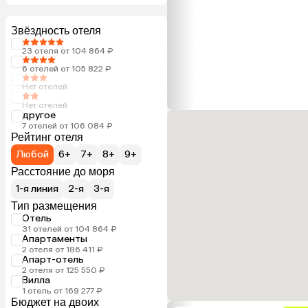
Звёздность отеля
23 отеля от 104 864 ₽
6 отелей от 105 822 ₽
Нет отелей
Нет отелей
другое
7 отелей от 106 084 ₽
Рейтинг отеля
Любой
6+
7+
8+
9+
Расстояние до моря
1-я линия
2-я
3-я
Тип размещения
Отель
31 отелей от 104 864 ₽
Апартаменты
2 отеля от 186 411 ₽
Апарт-отель
2 отеля от 125 550 ₽
Вилла
1 отель от 169 277 ₽
Бюджет на двоих