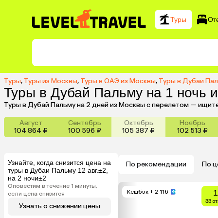
Туры
От
Туры
,
Туры из Москвы
,
Туры в ОАЭ из Москвы
,
Туры в Дубаи Па
Туры в Дубай Пальму на 1 ночь 
Туры в Дубай Пальму на 2 дней из Москвы с перелетом — ищит
Август
Сентябрь
Октябрь
Ноябрь
104 864 ₽
100 596 ₽
105 387 ₽
102 513 ₽
Узнайте, когда снизится цена на
По рекомендации
По ц
туры в Дубаи Пальму 12 авг.±2,
на 2 ночи±2
Оповестим в течение 1 минуты,
1
Кешбэк
+ 2 116
если цена снизится
33 о
Узнать о снижении цены