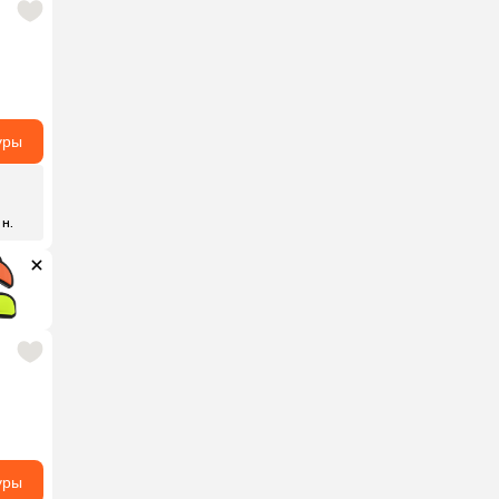
уры
 н.
уры