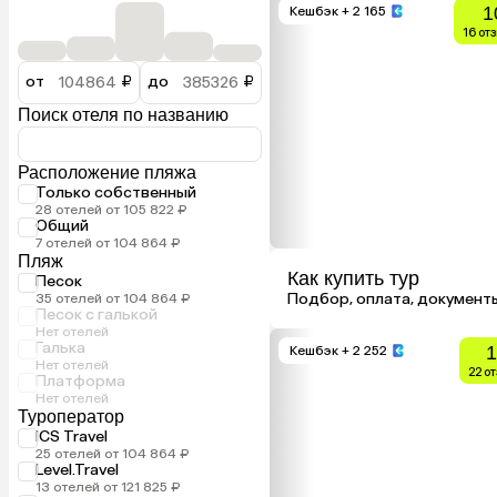
1
Кешбэк
+ 2 165
16 от
от
₽
до
₽
Поиск отеля по названию
Расположение пляжа
Только собственный
28 отелей от 105 822 ₽
Общий
7 отелей от 104 864 ₽
Пляж
Как купить тур
Песок
Подбор, оплата, документ
35 отелей от 104 864 ₽
Песок с галькой
Нет отелей
Галька
1
Кешбэк
+ 2 252
Нет отелей
22 о
Платформа
Нет отелей
Туроператор
ICS Travel
25 отелей от 104 864 ₽
Level.Travel
13 отелей от 121 825 ₽