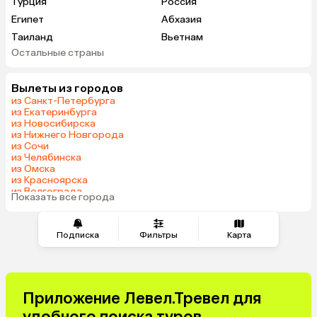
Турция
Россия
Египет
Абхазия
Таиланд
Вьетнам
Остальные страны
ОАЭ
Танзания
Индия
Марокко
Вылеты из городов
Кипр
Гонконг
из Санкт-Петербурга
Саудовская Аравия
Бахрейн
из Екатеринбурга
из Новосибирска
из Нижнего Новгорода
из Сочи
из Челябинска
из Омска
из Красноярска
из Волгограда
Показать все города
Подписка
Фильтры
Карта
Приложение Левел.Тревел для
удобного поиска туров