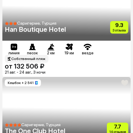
Саригерме, Турция
9.3
Han Boutique Hotel
3 отзыва
линия
песок
2 км
19 км
везде
Собственный пляж
от 132 506 ₽
21 авг. - 24 авг., 3 ночи
Кешбэк
+ 2 541
Саригерме, Турция
7.7
The One Club Hotel
14 отзывов