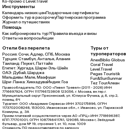
Ко-промо с Level.Travel
Инструменты
Календарь низких цен
Подарочные сертификаты
Оформить тур в рассрочку
Партнерская программа
Журнал о путешествиях
Помощь
Как забронировать тур?
Правила въезда и визы
Ответы на вопросы
Акции
Отели без перелета
Туры от
туроператоров
Россия:
Сочи,
Адлер,
СПб,
Москва
Турция:
Стамбул,
Анталья,
Алания
Anex
Biblio Globus
Таиланд:
Пхукет,
Паттайя
Coral Travel
Египет:
Хургада,
Шарм-Эль-Шейх
Level.Travel
ОАЭ:
Дубай,
Шарджа
Pegas Touristik
Мальдивы:
Мале,
Маафуши
Fun&Sun
Sunmar
Шри-Ланка:
Хиккадува
Индия:
Гоа
Tez Tour
Алеан
Правообладатель ПО: ООО «Левел Тревел» (2011 - 2026) ИНН
7716697924, ОГРН 1117746723808 123056, г. Москва, вн.тер.г.
Муниципальный округ Пресненский, ул. Юлиуса Фучика, д.6, стр.2,
помещ.6Ч
Турагент: ООО «Академия Сервиса» ИНН 3702175896, ОГРН
1173702008248, 153000, Ивановская обл., г. Иваново, ул. Парижской
Коммуны, д. ЗА
Прием платежей осуществляется через АО «ПРЦ» ИНН 7718696387,
КПП 771701001, ОГРН 1087746411741, 129085, Москва г, Звёздный
бульвар, дом № 19, строение 1, эт. 10, пом. 1009
Стоимость ПО предоставляется по запросу