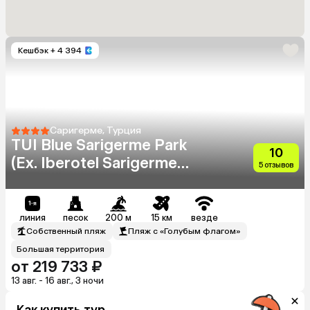
Кешбэк
+ 4 394
Саригерме, Турция
TUI Blue Sarigerme Park
10
(Ex. Iberotel Sarigerme
5 отзывов
Park)
линия
песок
200 м
15 км
везде
Собственный пляж
Пляж с «Голубым флагом»
Большая территория
от 219 733 ₽
13 авг. - 16 авг., 3 ночи