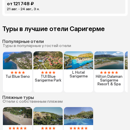
от 121 748 ₽
21 авг. - 24 авг., 3 н.
Туры в лучшие отели Саригерме
Популярные отели
Туры в популярные у гостей отели
★
★
★
★
★
★
★
★
★
★
★
★
★
L Hotel
Sarigerme
Tui Blue Seno
TUI Blue
Hilton Dalaman
Sarigerme Park
Sarigerme
Resort & Spa
Пляжные туры
Отели с собственным пляжем
★
★
★
★
★
★
★
★
★
★
★
★
★
★