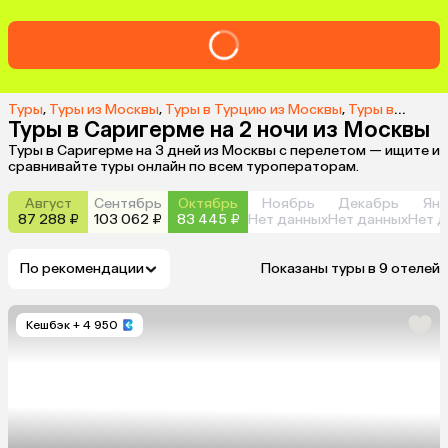
Туры
,
Туры из Москвы
,
Туры в Турцию из Москвы
,
Туры в Саригерме из Москвы
Туры в Саригерме на 2 ночи из Москвы
Туры в Саригерме на 3 дней из Москвы с перелетом — ищите и
сравнивайте туры онлайн по всем туроператорам.
Август
Сентябрь
Октябрь
Ноябрь
Декабрь
Янв
87 288 ₽
103 062 ₽
83 445 ₽
Нет данных
Нет данных
Нет д
По рекомендации
Показаны туры в 9 отелей
Кешбэк
+ 4 950