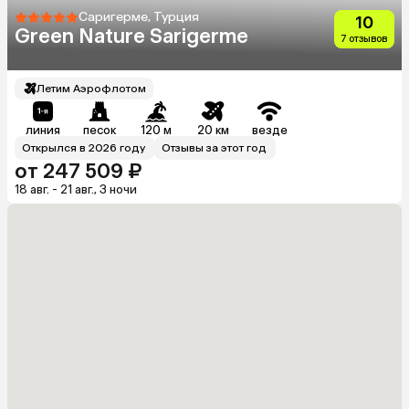
Саригерме, Турция
10
Green Nature Sarigerme
7 отзывов
Летим Аэрофлотом
линия
песок
120 м
20 км
везде
Открылся в 2026 году
Отзывы за этот год
от 247 509 ₽
18 авг. - 21 авг., 3 ночи