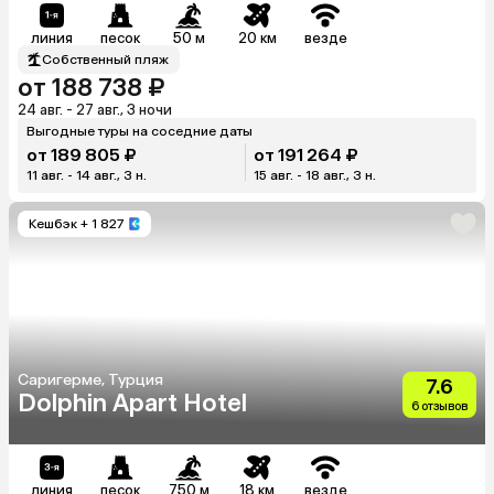
линия
песок
50 м
20 км
везде
Собственный пляж
от 188 738 ₽
24 авг. - 27 авг., 3 ночи
Выгодные туры на соседние даты
от 189 805 ₽
от 191 264 ₽
11 авг. - 14 авг., 3 н.
15 авг. - 18 авг., 3 н.
Кешбэк
+ 1 827
Саригерме, Турция
7.6
Dolphin Apart Hotel
6 отзывов
линия
песок
750 м
18 км
везде