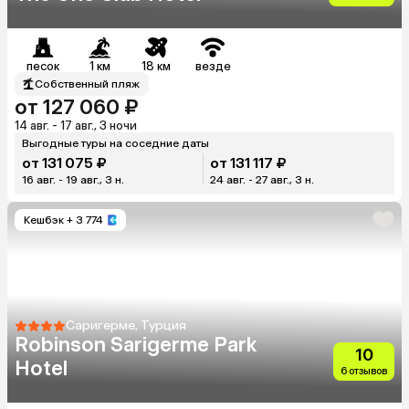
песок
1 км
18 км
везде
Собственный пляж
от 127 060 ₽
14 авг. - 17 авг., 3 ночи
Выгодные туры на соседние даты
от 131 075 ₽
от 131 117 ₽
16 авг. - 19 авг., 3 н.
24 авг. - 27 авг., 3 н.
Кешбэк
+ 3 774
Саригерме, Турция
Robinson Sarigerme Park
10
Hotel
6 отзывов