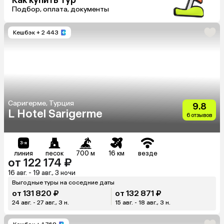
Как купить тур
Подбор, оплата, документы
Кешбэк
+ 2 443
Саригерме, Турция
9.8
L Hotel Sarigerme
6 отзывов
линия
песок
700 м
16 км
везде
от 122 174 ₽
16 авг. - 19 авг., 3 ночи
Выгодные туры на соседние даты
от 131 820 ₽
от 132 871 ₽
24 авг. - 27 авг., 3 н.
15 авг. - 18 авг., 3 н.