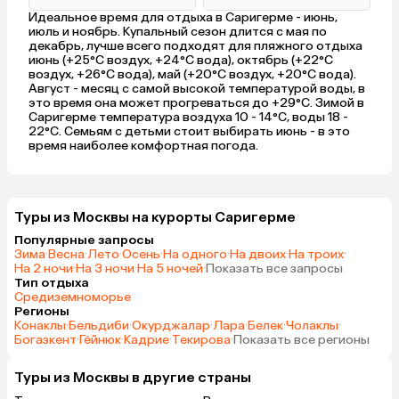
Идеальное время для отдыха в Саригерме - июнь,
июль и ноябрь. Купальный сезон длится с мая по
декабрь, лучше всего подходят для пляжного отдыха
июнь (+25°C воздух, +24°C вода), октябрь (+22°C
воздух, +26°C вода), май (+20°C воздух, +20°C вода).
Август - месяц с самой высокой температурой воды, в
это время она может прогреваться до +29°C. Зимой в
Саригерме температура воздуха 10 - 14°C, воды 18 -
22°C. Семьям с детьми стоит выбирать июнь - в это
время наиболее комфортная погода.
Туры из Москвы на курорты Саригерме
Популярные запросы
Зима
·
Весна
·
Лето
·
Осень
·
На одного
·
На двоих
·
На троих
·
На 2 ночи
·
На 3 ночи
·
На 5 ночей
·
Показать все запросы
Тип отдыха
Средиземноморье
Регионы
Конаклы
·
Бельдиби
·
Окурджалар
·
Лара
·
Белек
·
Чолаклы
·
Богазкент
·
Гёйнюк
·
Кадрие
·
Текирова
·
Показать все регионы
Туры из Москвы в другие страны