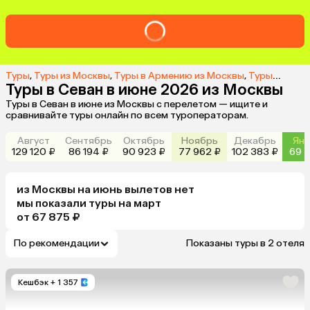
Туры
,
Туры из Москвы
,
Туры в Армению из Москвы
,
Туры в Севан из Москвы
Туры в Севан в июне 2026 из Москвы
Туры в Севан в июне из Москвы с перелетом — ищите и
сравнивайте туры онлайн по всем туроператорам.
Август
Сентябрь
Октябрь
Ноябрь
Декабрь
Янв
129 120 ₽
86 194 ₽
90 923 ₽
77 962 ₽
102 383 ₽
69 7
из
Москвы
на июнь
вылетов нет
мы показали туры
на
март
от 67 875 ₽
По рекомендации
Показаны туры в 2 отеля
Кешбэк
+ 1 357