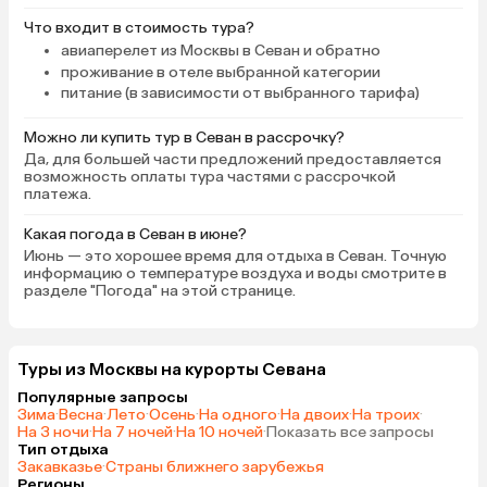
Что входит в стоимость тура?
авиаперелет из Москвы в Севан и обратно
проживание в отеле выбранной категории
питание (в зависимости от выбранного тарифа)
Можно ли купить тур в Севан в рассрочку?
Да, для большей части предложений предоставляется
возможность оплаты тура частями с рассрочкой
платежа.
Какая погода в Севан в июне?
Июнь — это хорошее время для отдыха в Севан. Точную
информацию о температуре воздуха и воды смотрите в
разделе "Погода" на этой странице.
Туры из Москвы на курорты Севана
Популярные запросы
Зима
·
Весна
·
Лето
·
Осень
·
На одного
·
На двоих
·
На троих
·
На 3 ночи
·
На 7 ночей
·
На 10 ночей
·
Показать все запросы
Тип отдыха
Закавказье
·
Страны ближнего зарубежья
Регионы