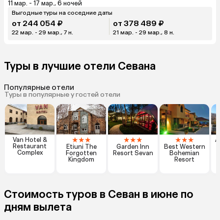
11 мар. - 17 мар., 6 ночей
Выгодные туры на соседние даты
от 244 054 ₽
от 378 489 ₽
22 мар. - 29 мар., 7 н.
21 мар. - 29 мар., 8 н.
Туры в лучшие отели Севана
Популярные отели
Туры в популярные у гостей отели
★
★
★
★
★
★
★
★
★
Van Hotel &
A
Restaurant
Etiuni The
Garden Inn
Best Western
Complex
Forgotten
Resort Sevan
Bohemian
Kingdom
Resort
Стоимость туров в Севан в июне по
дням вылета