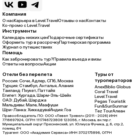
Компания
О нас
Карьера в Level.Travel
Отзывы о нас
Контакты
Ко-промо с Level.Travel
Инструменты
Календарь низких цен
Подарочные сертификаты
Оформить тур в рассрочку
Партнерская программа
Журнал о путешествиях
Помощь
Как забронировать тур?
Правила въезда и визы
Ответы на вопросы
Акции
Отели без перелета
Туры от
туроператоров
Россия:
Сочи,
Адлер,
СПб,
Москва
Турция:
Стамбул,
Анталья,
Алания
Anex
Biblio Globus
Таиланд:
Пхукет,
Паттайя
Coral Travel
Египет:
Хургада,
Шарм-Эль-Шейх
Level.Travel
ОАЭ:
Дубай,
Шарджа
Pegas Touristik
Мальдивы:
Мале,
Маафуши
Fun&Sun
Sunmar
Шри-Ланка:
Хиккадува
Индия:
Гоа
Tez Tour
Алеан
Правообладатель ПО: ООО «Левел Тревел» (2011 - 2026) ИНН
7716697924, ОГРН 1117746723808 123056, г. Москва, вн.тер.г.
Муниципальный округ Пресненский, ул. Юлиуса Фучика, д.6, стр.2,
помещ.6Ч
Турагент: ООО «Академия Сервиса» ИНН 3702175896, ОГРН