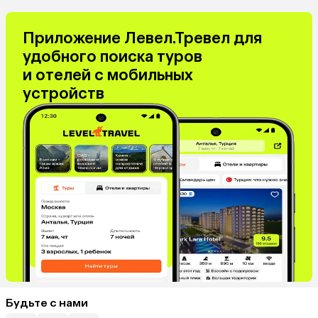
Киргизия
Оман
Иордания
Филиппины
Приложение Левел.Тревел для
Израиль
Гонконг
удобного поиска туров
Венесуэла
Саудовская Аравия
и отелей с мобильных
Бахрейн
Куба
устройств
Греция
Таджикистан
Италия
Испания
Венгрия
Болгария
Будьте с нами