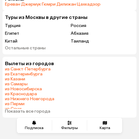
Ереван
·
Джермук
·
Гюмри
·
Дилижан
·
Цахкадзор
Туры из Москвы в другие страны
Турция
Россия
Египет
Абхазия
Китай
Таиланд
Остальные страны
Вьетнам
ОАЭ
Мальдивы
Тунис
Вылеты из городов
Грузия
Танзания
из Санкт-Петербурга
Индонезия
Армения
из Екатеринбурга
из Казани
Беларусь
Сейшелы
из Самары
Казахстан
Шри-Ланка
из Новосибирска
из Краснодара
Узбекистан
Азербайджан
из Нижнего Новгорода
Маврикий
Черногория
из Перми
из Сочи
Индия
Япония
Показать все города
из Челябинска
Сербия
Кипр
Марокко
Катар
Подписка
Фильтры
Карта
Малайзия
Южная Корея