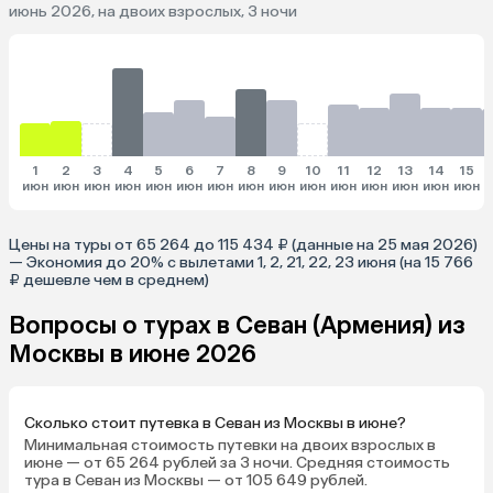
июнь 2026, на двоих взрослых, 3 ночи
1
2
3
4
5
6
7
8
9
10
11
12
13
14
15
июн
июн
июн
июн
июн
июн
июн
июн
июн
июн
июн
июн
июн
июн
июн
и
Цены на туры от 65 264 до 115 434 ₽ (данные на 25 мая 2026)
— Экономия до 20% с вылетами 1, 2, 21, 22, 23 июня (на 15 766
₽ дешевле чем в среднем)
Вопросы о турах в Севан (Армения) из
Москвы в июне 2026
Сколько стоит путевка в Севан из Москвы в июне?
Минимальная стоимость путевки на двоих взрослых в
июне — от 65 264 рублей за 3 ночи. Средняя стоимость
тура в Севан из Москвы — от 105 649 рублей.