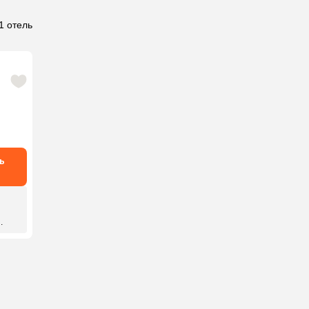
1 отель
ь
.