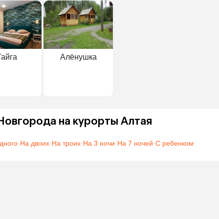
Тайга
Алёнушка
Новгорода на курорты Алтая
дного
·
На двоих
·
На троих
·
На 3 ночи
·
На 7 ночей
·
С ребенком
·