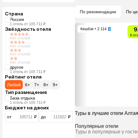
По рекомендации
По це
Страна
Россия
1 отель от 105 711 ₽
Звёздность отеля
9
Кешбэк
+ 2 114
8 от
Нет отелей
Нет отелей
Нет отелей
Нет отелей
другое
1 отель от 105 711 ₽
Рейтинг отеля
Любой
6+
7+
8+
9+
Тип размещения
База отдыха
1 отель от 105 711 ₽
Бюджет на двоих
Туры в лучшие отели Алта
от
₽
до
₽
Популярные отели
Туры в популярные у госте