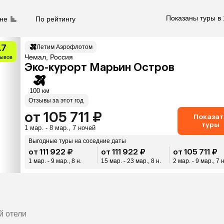
Показаны туры в 
не
По рейтингу
.7
Летим Аэрофлотом
Чемал, Россия
зывов
Эко-курорт Марьин Остров
100 км
Отзывы за этот год
от 105 711 ₽
Показат
туры
1 мар. - 8 мар., 7 ночей
Выгодные туры на соседние даты
от 111 922 ₽
от 111 922 ₽
от 105 711 ₽
1 мар. - 9 мар., 8 н.
15 мар. - 23 мар., 8 н.
2 мар. - 9 мар., 7 н
я
й отели