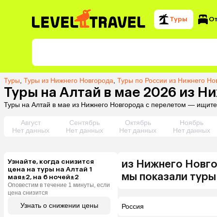
Туры
О
Туры
,
Туры из Нижнего Новгорода
,
Туры по России из Нижнего Но
Туры на Алтай в мае 2026 из 
Туры на Алтай в мае из Нижнего Новгорода с перелетом — ищите
Август
Сентябрь
Октябрь
Ноябрь
Нет данных
Нет данных
Нет данных
Нет данных
Узнайте, когда снизится
из
Нижнего Новг
цена на туры на Алтай 1
мы показали туры
мая±2, на 6 ночей±2
Оповестим в течение 1 минуты, если
цена снизится
Узнать о снижении цены
Россия