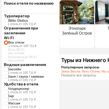
Поиск отеля по названию
Туроператор
Biblio Globus
1 отель от 105 711 ₽
Ограничения при
Этнопарк
заселении
Зелёный Остров
Wi-Fi
Все отели
1 отель от 105 711 ₽
Есть Wi-Fi
Нет отелей
Бесплатный Wi-Fi
Туры из Нижнего 
Нет отелей
Водные развлечения
Популярные запросы
Бассейн
Зима
·
Весна
·
Лето
·
Осень
·
На о
1 отель от 105 711 ₽
Показать все запросы
Баня / сауна / хаммам
1 отель от 105 711 ₽
Удобства в отеле
Кондиционер
1 отель от 105 711 ₽
Бар
1 отель от 105 711 ₽
Массаж
1 отель от 105 711 ₽