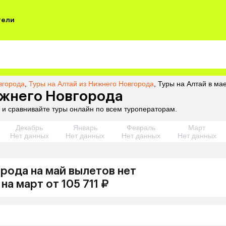
тели
вгорода
,
Туры на Алтай из Нижнего Новгорода
,
Туры на Алтай в ма
Нижнего Новгорода
 и сравнивайте туры онлайн по всем туроператорам.
Декабрь
Январь
Февраль
Март
Нет данных
Нет данных
Нет данных
Нет данных
орода
на май
вылетов нет
на
март
от 105 711 ₽