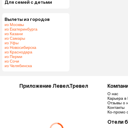
Для семей с детьми
Вылеты из городов
из Москвы
из Екатеринбурга
из Казани
из Самары
из Уфы
из Новосибирска
из Краснодара
из Перми
из Сочи
из Челябинска
Приложение Левел.Тревел
Компан
О нас
Карьера в 
Отзывы о 
Контакты
Ко-промо с
Отели б