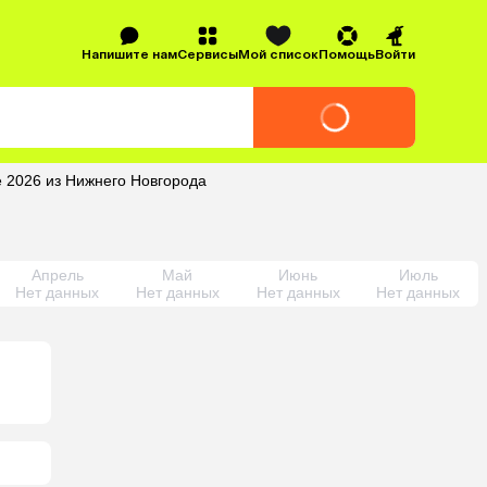
Напишите нам
Сервисы
Мой список
Помощь
Войти
е 2026 из Нижнего Новгорода
Апрель
Май
Июнь
Июль
Нет данных
Нет данных
Нет данных
Нет данных