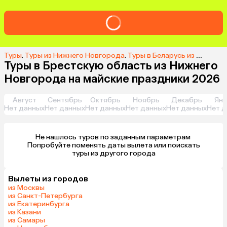
Туры
,
Туры из Нижнего Новгорода
,
Туры в Беларусь из Нижнего Новгорода
Туры в Брестскую область из Нижнего
Новгорода на майские праздники 2026
Август
Сентябрь
Октябрь
Ноябрь
Декабрь
Янв
Нет данных
Нет данных
Нет данных
Нет данных
Нет данных
Нет д
Не нашлось туров по заданным параметрам 

 Попробуйте поменять даты вылета или поискать 
туры из другого города
Вылеты из городов
из Москвы
из Санкт-Петербурга
из Екатеринбурга
из Казани
из Самары