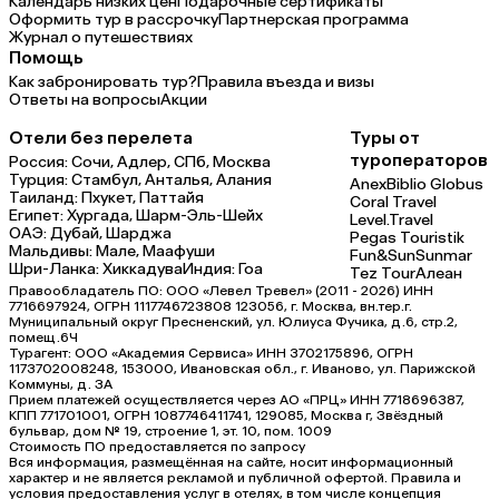
Календарь низких цен
Подарочные сертификаты
Оформить тур в рассрочку
Партнерская программа
Журнал о путешествиях
Помощь
Как забронировать тур?
Правила въезда и визы
Ответы на вопросы
Акции
Отели без перелета
Туры от
туроператоров
Россия:
Сочи,
Адлер,
СПб,
Москва
Турция:
Стамбул,
Анталья,
Алания
Anex
Biblio Globus
Таиланд:
Пхукет,
Паттайя
Coral Travel
Египет:
Хургада,
Шарм-Эль-Шейх
Level.Travel
ОАЭ:
Дубай,
Шарджа
Pegas Touristik
Мальдивы:
Мале,
Маафуши
Fun&Sun
Sunmar
Шри-Ланка:
Хиккадува
Индия:
Гоа
Tez Tour
Алеан
Правообладатель ПО: ООО «Левел Тревел» (2011 - 2026) ИНН
7716697924, ОГРН 1117746723808 123056, г. Москва, вн.тер.г.
Муниципальный округ Пресненский, ул. Юлиуса Фучика, д.6, стр.2,
помещ.6Ч
Турагент: ООО «Академия Сервиса» ИНН 3702175896, ОГРН
1173702008248, 153000, Ивановская обл., г. Иваново, ул. Парижской
Коммуны, д. ЗА
Прием платежей осуществляется через АО «ПРЦ» ИНН 7718696387,
КПП 771701001, ОГРН 1087746411741, 129085, Москва г, Звёздный
бульвар, дом № 19, строение 1, эт. 10, пом. 1009
Стоимость ПО предоставляется по запросу
Вся информация, размещённая на сайте, носит информационный
характер и не является рекламой и публичной офертой. Правила и
условия предоставления услуг в отелях, в том числе концепция