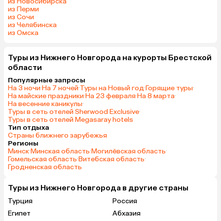
из Новосибирска
из Перми
из Сочи
из Челябинска
из Омска
Туры из Нижнего Новгорода на курорты Брестской
области
Популярные запросы
На 3 ночи
·
На 7 ночей
·
Туры на Новый год
·
Горящие туры
·
На майские праздники
·
На 23 февраля
·
На 8 марта
·
На весенние каникулы
·
Туры в сеть отелей Sherwood Exclusive
·
Туры в сеть отелей Megasaray hotels
Тип отдыха
Страны ближнего зарубежья
Регионы
Минск
·
Минская область
·
Могилёвская область
·
Гомельская область
·
Витебская область
·
Гродненская область
Туры из Нижнего Новгорода в другие страны
Турция
Россия
Египет
Абхазия