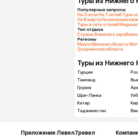
Туры из Нижнего 
Популярные запросы
На 3 ночи
·
На 7 ночей
·
Туры н
На 8 марта
·
На весенние кан
Туры в сеть отелей Megasara
Тип отдыха
Страны ближнего зарубежь
Регионы
Минск
·
Минская область
·
Мог
Гродненская область
Туры из Нижнего 
Турция
Ро
Таиланд
Вь
Грузия
Ар
Шри-Ланка
Узб
Катар
Кир
Таджикистан
Вен
Приложение Левел.Тревел
Компан