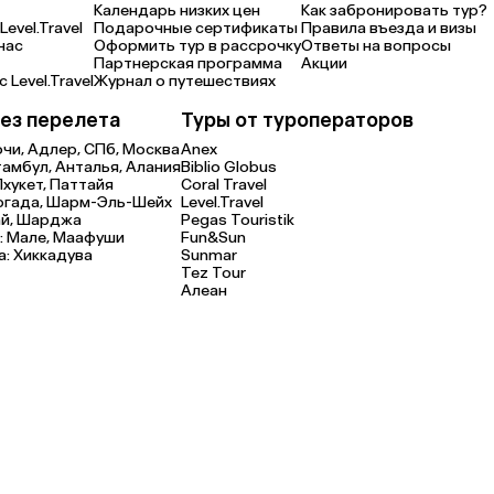
Календарь низких цен
Как забронировать тур?
Level.Travel
Подарочные сертификаты
Правила въезда и визы
нас
Оформить тур в рассрочку
Ответы на вопросы
Партнерская программа
Акции
 Level.Travel
Журнал о путешествиях
ез перелета
Туры от туроператоров
очи,
Адлер,
СПб,
Москва
Anex
тамбул,
Анталья,
Алания
Biblio Globus
Пхукет,
Паттайя
Coral Travel
ргада,
Шарм-Эль-Шейх
Level.Travel
й,
Шарджа
Pegas Touristik
:
Мале,
Маафуши
Fun&Sun
а:
Хиккадува
Sunmar
Tez Tour
Алеан