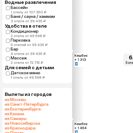
Водные развлечения
Бассейн
1 отель от 107 350 ₽
Баня / сауна / хаммам
3 отеля от 39 435 ₽
Удобства в отеле
Кондиционер
2 отеля от 49 598 ₽
Парковка
5 отелей от 39 435 ₽
Бар
4 отеля от 39 435 ₽
Кешбэк
6
Массаж
+ 1 313
2 отеля от 72 715 ₽
5 от
Для семей с детьми
Детское меню
1 отель от 49 598 ₽
Вылеты из городов
из Москвы
из Санкт-Петербурга
из Екатеринбурга
из Казани
из Самары
из Новосибирска
Кешбэк
из Краснодара
+ 1 454
из Перми