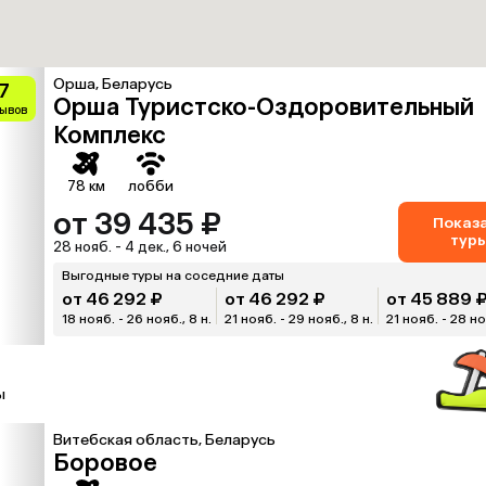
Орша, Беларусь
.7
Орша Туристско-Оздоровительный
зывов
Комплекс
78 км
лобби
от 39 435 ₽
Показ
тур
28 нояб. - 4 дек., 6 ночей
Выгодные туры на соседние даты
от 46 292 ₽
от 46 292 ₽
от 45 889 
18 нояб. - 26 нояб., 8 н.
21 нояб. - 29 нояб., 8 н.
21 нояб. - 28 ноя
ы
Витебская область, Беларусь
Боровое