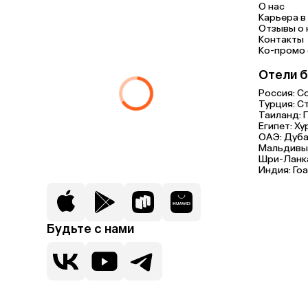
О нас
Карьера в 
Отзывы о 
Контакты
Ко-промо с
Отели б
Россия:
С
Турция:
С
Таиланд:
Египет:
Ху
ОАЭ:
Дуба
Мальдивы
Шри-Ланк
Индия:
Гоа
Будьте с нами