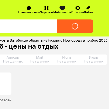
Напишите нам
Сервисы
Мой список
Помощь
Войти
уры в Витебскую область из Нижнего Новгорода в ноябре 2026 
 - цены на отдых
Апрель
Май
Июнь
Июль
Нет данных
Нет данных
Нет данных
Нет данных
 отелей