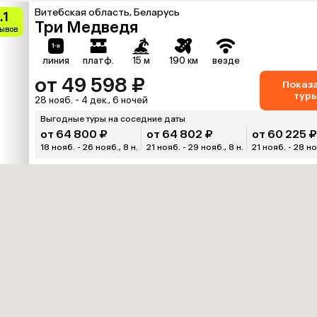
Витебская область, Беларусь
.1
Три Медведя
зывов
линия
платф.
15 м
190 км
везде
от 49 598 ₽
Показ
тур
28 нояб. - 4 дек., 6 ночей
Выгодные туры на соседние даты
от 64 800 ₽
от 64 802 ₽
от 60 225 ₽
18 нояб. - 26 нояб., 8 н.
21 нояб. - 29 нояб., 8 н.
21 нояб. - 28 ноя