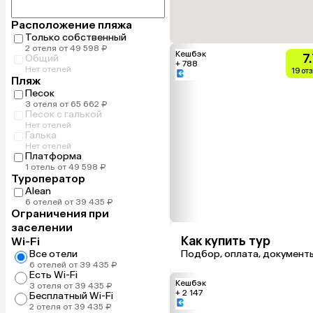
Расположение пляжа
Только собственный
2 отеля от 49 598 ₽
Кешбэк
7
Общий
+ 788
Нет отелей
19 от
Пляж
Песок
3 отеля от 65 662 ₽
Песок с галькой
Нет отелей
Галька
Нет отелей
Платформа
1 отель от 49 598 ₽
Туроператор
Alean
6 отелей от 39 435 ₽
Ограничения при
заселении
Как купить тур
Wi-Fi
Все отели
Подбор, оплата, документ
6 отелей от 39 435 ₽
Есть Wi-Fi
Кешбэк
3 отеля от 39 435 ₽
+ 2 147
Бесплатный Wi-Fi
2 отеля от 39 435 ₽