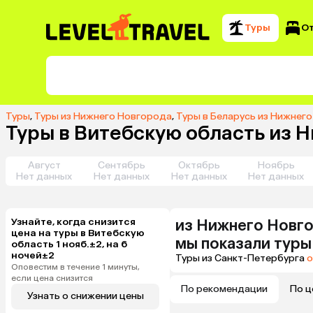
Туры
О
Туры
,
Туры из Нижнего Новгорода
,
Туры в Беларусь из Нижнег
Туры в Витебскую область из Н
Август
Сентябрь
Октябрь
Ноябрь
Нет данных
Нет данных
Нет данных
Нет данных
Узнайте, когда снизится
из
Нижнего Новг
цена на туры в Витебскую
мы показали туры
область 1 нояб.±2, на 6
ночей±2
Туры из Санкт-Петербурга
о
Оповестим в течение 1 минуты,
если цена снизится
По рекомендации
По ц
Узнать о снижении цены