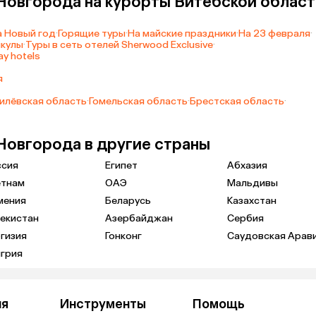
Новгорода на курорты Витебской област
а Новый год
·
Горящие туры
·
На майские праздники
·
На 23 февраля
·
икулы
·
Туры в сеть отелей Sherwood Exclusive
·
y hotels
я
илёвская область
·
Гомельская область
·
Брестская область
·
Новгорода в другие страны
ссия
Египет
Абхазия
етнам
ОАЭ
Мальдивы
мения
Беларусь
Казахстан
екистан
Азербайджан
Сербия
гизия
Гонконг
Саудовская Арав
грия
ия
Инструменты
Помощь