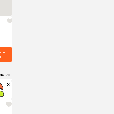
ать
ы
₽
б., 7 н.