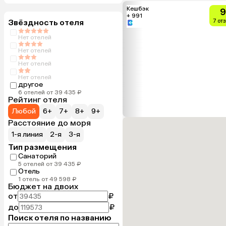
Кешбэк
9
+ 991
Звёздность отеля
7 от
Нет отелей
Нет отелей
Нет отелей
Нет отелей
другое
6 отелей от 39 435 ₽
Рейтинг отеля
Любой
6+
7+
8+
9+
Расстояние до моря
1-я линия
2-я
3-я
Тип размещения
Санаторий
5 отелей от 39 435 ₽
Отель
1 отель от 49 598 ₽
Бюджет на двоих
от
₽
до
₽
Поиск отеля по названию