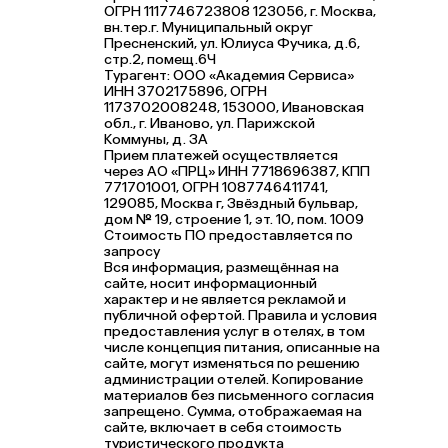
ОГРН 1117746723808 123056, г. Москва,
вн.тер.г. Муниципальный округ
Пресненский, ул. Юлиуса Фучика, д.6,
стр.2, помещ.6Ч
Турагент: ООО «Академия Сервиса»
ИНН 3702175896, ОГРН
1173702008248, 153000, Ивановская
обл., г. Иваново, ул. Парижской
Коммуны, д. ЗА
Прием платежей осуществляется
через АО «ПРЦ» ИНН 7718696387, КПП
771701001, ОГРН 1087746411741,
129085, Москва г, Звёздный бульвар,
дом № 19, строение 1, эт. 10, пом. 1009
Стоимость ПО предоставляется по
запросу
Вся информация, размещённая на
сайте, носит информационный
характер и не является рекламой и
публичной офертой. Правила и условия
предоставления услуг в отелях, в том
числе концепция питания, описанные на
сайте, могут изменяться по решению
администрации отелей. Копирование
материалов без письменного согласия
запрещено. Сумма, отображаемая на
сайте, включает в себя стоимость
туристического продукта