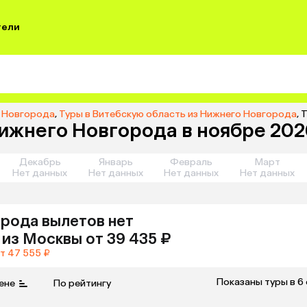
тели
о Новгорода
,
Туры в Витебскую область из Нижнего Новгорода
,
Т
ижнего Новгорода в ноябре 2026
Декабрь
Январь
Февраль
Март
Нет данных
Нет данных
Нет данных
Нет данных
орода
вылетов нет
из
Москвы
от 39 435 ₽
т 47 555 ₽
Показаны туры в 6
ене
По рейтингу