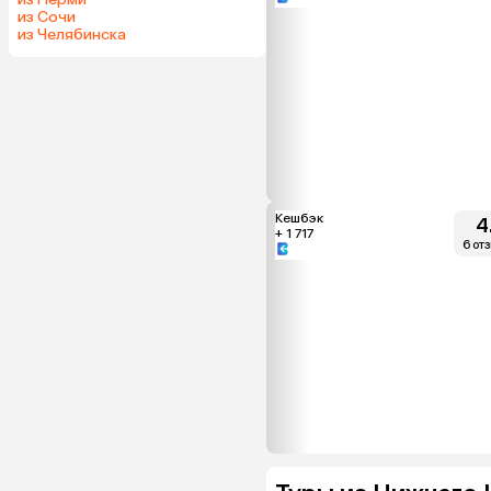
из Сочи
из Челябинска
Кешбэк
4
+ 1 717
6 от