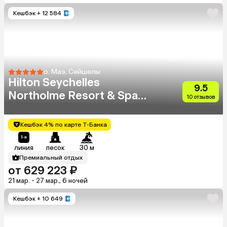
Кешбэк
+ 12 584
о. Маэ, Сейшелы
Hilton Seychelles
9.5
Northolme Resort & Spa
10 отзывов
(Adults Only 13+)
Кешбэк 4% по карте Т-Банка
линия
песок
30 м
Премиальный отдых
от 629 223 ₽
21 мар. - 27 мар., 6 ночей
Кешбэк
+ 10 649