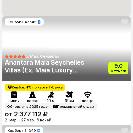
Кешбэк
+ 47 542
о. Маэ, Сейшелы
Anantara Maia Seychelles
9.0
Villas (Ex. Maia Luxury
6 отзывов
Resort & Spa)
Кешбэк 4% по карте Т-Банка
линия
песок
10 м
15 км
везде
Обновлен в 2025 году
Премиальный отдых
от 2 377 112 ₽
21 мар. - 27 мар., 6 ночей
Кешбэк
+ 11 049