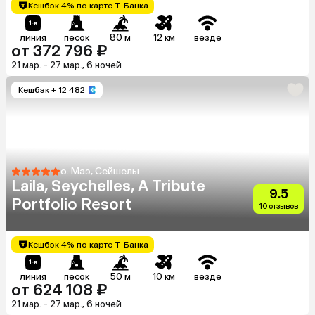
Кешбэк 4% по карте Т-Банка
линия
песок
80 м
12 км
везде
от 372 796 ₽
21 мар. - 27 мар., 6 ночей
Кешбэк
+ 12 482
о. Маэ, Сейшелы
Laila, Seychelles, A Tribute
9.5
Portfolio Resort
10 отзывов
Кешбэк 4% по карте Т-Банка
линия
песок
50 м
10 км
везде
от 624 108 ₽
21 мар. - 27 мар., 6 ночей