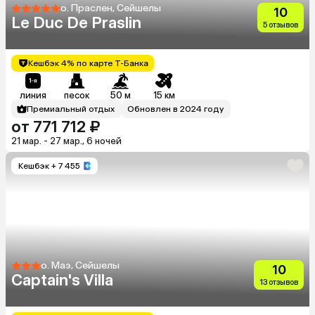
о. Праслен, Сейшелы
10
Le Duc De Praslin
5 отзывов
Кешбэк 4% по карте Т-Банка
линия
песок
50 м
15 км
Премиальный отдых
Обновлен в 2024 году
от 771 712 ₽
21 мар. - 27 мар., 6 ночей
Кешбэк
+ 7 455
о. Маэ, Сейшелы
10
Captain's Villa
13 отзывов