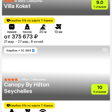
о. Маэ, Сейшелы
9.0
Villa Koket
7 отзывов
Кешбэк 4% по карте Т-Банка
линия
песок
20 м
13 км
от 375 673 ₽
21 мар. - 27 мар., 6 ночей
Кешбэк
+ 10 384
о. Маэ, Сейшелы
Canopy By Hilton
10
Seychelles
6 отзывов
Кешбэк 4% по карте Т-Банка