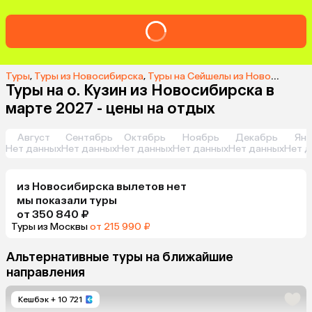
Туры
,
Туры из Новосибирска
,
Туры на Сейшелы из Новосибирска
Туры на о. Кузин из Новосибирска в
марте 2027 - цены на отдых
Август
Сентябрь
Октябрь
Ноябрь
Декабрь
Янв
Нет данных
Нет данных
Нет данных
Нет данных
Нет данных
Нет д
из
Новосибирска
вылетов нет
мы показали туры
от 350 840 ₽
Туры из Москвы
от 215 990 ₽
Альтернативные туры на ближайшие
направления
Кешбэк
+ 10 721