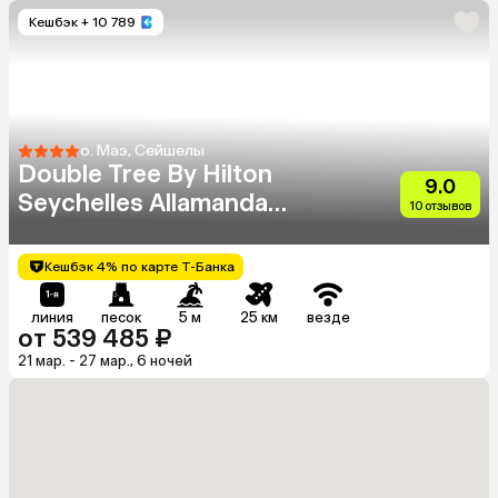
Кешбэк
+ 10 789
о. Маэ, Сейшелы
Double Tree By Hilton
9.0
Seychelles Allamanda
10 отзывов
Resort & Spa
Кешбэк 4% по карте Т-Банка
линия
песок
5 м
25 км
везде
от 539 485 ₽
21 мар. - 27 мар., 6 ночей