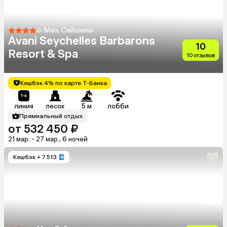
о. Маэ, Сейшелы
Avani Seychelles Barbarons
10
Resort & Spa
10 отзывов
Кешбэк 4% по карте Т-Банка
линия
песок
5 м
лобби
Премиальный отдых
от 532 450 ₽
21 мар. - 27 мар., 6 ночей
Кешбэк
+ 7 513