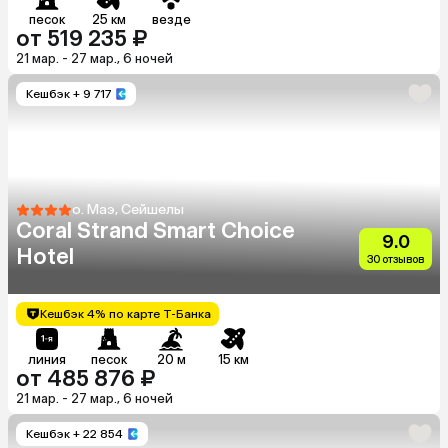
песок
25 км
везде
от 519 235 ₽
21 мар. - 27 мар., 6 ночей
Кешбэк
+ 9 717
о. Маэ, Сейшелы
Coral Strand Smart Choice
9.0
Hotel
30 отзывов
Кешбэк 4% по карте Т-Банка
линия
песок
20 м
15 км
от 485 876 ₽
21 мар. - 27 мар., 6 ночей
Кешбэк
+ 22 854