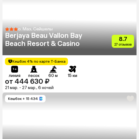
о. Маэ, Сейшелы
Berjaya Beau Vallon Bay
8.7
Beach Resort & Casino
27 отзывов
Кешбэк 4% по карте Т-Банка
линия
песок
60 м
15 км
от 444 630 ₽
21 мар. - 27 мар., 6 ночей
Кешбэк
+ 15 434