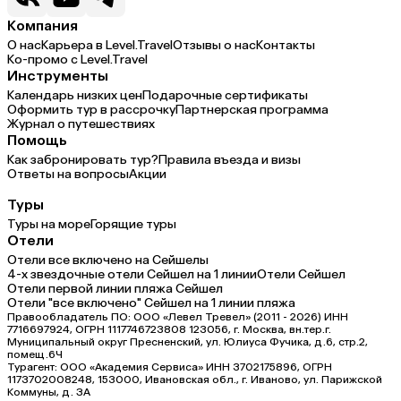
Компания
О нас
Карьера в Level.Travel
Отзывы о нас
Контакты
Ко-промо с Level.Travel
Инструменты
Календарь низких цен
Подарочные сертификаты
Оформить тур в рассрочку
Партнерская программа
Журнал о путешествиях
Помощь
Как забронировать тур?
Правила въезда и визы
Ответы на вопросы
Акции
Туры
Туры на море
Горящие туры
Отели
Отели все включено на Сейшелы
4-х звездочные отели Сейшел на 1 линии
Отели Сейшел
Отели первой линии пляжа Сейшел
Отели "все включено" Сейшел на 1 линии пляжа
Правообладатель ПО: ООО «Левел Тревел» (2011 - 2026) ИНН
7716697924, ОГРН 1117746723808 123056, г. Москва, вн.тер.г.
Муниципальный округ Пресненский, ул. Юлиуса Фучика, д.6, стр.2,
помещ.6Ч
Турагент: ООО «Академия Сервиса» ИНН 3702175896, ОГРН
1173702008248, 153000, Ивановская обл., г. Иваново, ул. Парижской
Коммуны, д. ЗА