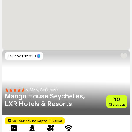
Кешбэк
+ 12 899
о. Маэ, Сейшелы
Mango House Seychelles,
10
LXR Hotels & Resorts
13 отзывов
Кешбэк 4% по карте Т-Банка