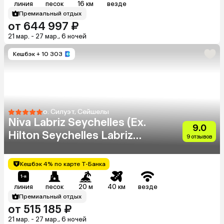
линия
песок
16 км
везде
Премиальный отдых
от 644 997 ₽
21 мар. - 27 мар., 6 ночей
Кешбэк
+ 10 303
о. Силуэт, Сейшелы
Niva Labriz Seychelles (Ex.
9.0
Hilton Seychelles Labriz
9 отзывов
Resort & Spa)
Кешбэк 4% по карте Т-Банка
линия
песок
20 м
40 км
везде
Премиальный отдых
от 515 185 ₽
21 мар. - 27 мар., 6 ночей