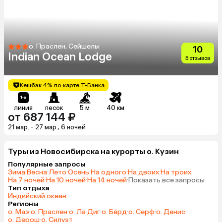
о. Праслен, Сейшелы
10
Indian Ocean Lodge
5 отзывов
Кешбэк 4% по карте Т-Банка
линия
песок
5 м
40 км
от 687 144 ₽
21 мар. - 27 мар., 6 ночей
Туры из Новосибирска на курорты о. Кузин
Популярные запросы
Зима
·
Весна
·
Лето
·
Осень
·
На одного
·
На двоих
·
На троих
·
На 7 ночей
·
На 10 ночей
·
На 14 ночей
·
Показать все запросы
Тип отдыха
Индийский океан
Регионы
о. Маэ
·
о. Праслен
·
о. Ла Диг
·
о. Бёрд
·
о. Серф
·
о. Денис
·
о. Дерош
·
о. Силуэт