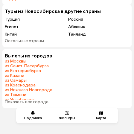
Туры из Новосибирска в другие страны
Турция
Россия
Египет
Абхазия
Китай
Таиланд
Остальные страны
ОАЭ
Вьетнам
Мальдивы
Грузия
Вылеты из городов
Беларусь
Армения
из Москвы
Шри-Ланка
Казахстан
из Санкт-Петербурга
из Екатеринбурга
Азербайджан
Узбекистан
из Казани
Сербия
Катар
из Самары
из Краснодара
Киргизия
Гонконг
из Нижнего Новгорода
Саудовская Аравия
Таджикистан
из Тюмени
из Челябинска
Венгрия
Показать все города
из Минеральных Вод
Подписка
Фильтры
Карта