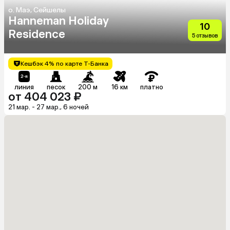
о. Маэ, Сейшелы
Hanneman Holiday
10
Residence
5 отзывов
Кешбэк 4% по карте Т-Банка
линия
песок
200 м
16 км
платно
от 404 023 ₽
21 мар. - 27 мар., 6 ночей