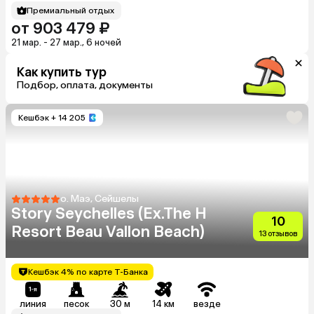
Премиальный отдых
от 903 479 ₽
21 мар. - 27 мар., 6 ночей
Как купить тур
Подбор, оплата, документы
Кешбэк
+ 14 205
о. Маэ, Сейшелы
Story Seychelles (Ex.The H
10
Resort Beau Vallon Beach)
13 отзывов
Кешбэк 4% по карте Т-Банка
линия
песок
30 м
14 км
везде