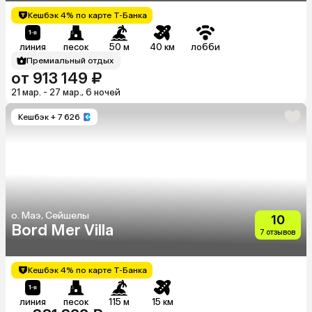
Кешбэк 4% по карте Т-Банка
линия
песок
50 м
40 км
лобби
Премиальный отдых
от 913 149 ₽
21 мар. - 27 мар., 6 ночей
Кешбэк
+ 7 626
о. Маэ, Сейшелы
10
Bord Mer Villa
7 отзывов
Кешбэк 4% по карте Т-Банка
линия
песок
115 м
15 км