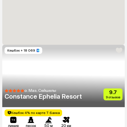
Кешбэк
+ 18 069
о. Маэ, Сейшелы
9.7
Constance Ephelia Resort
9 отзывов
Кешбэк 4% по карте Т-Банка
линия
песок
50 м
20 км