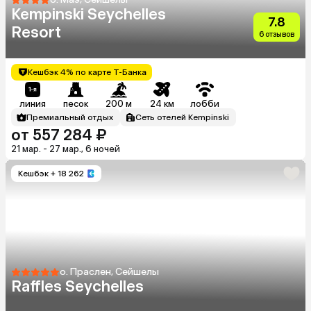
Kempinski Seychelles
7.8
Resort
6 отзывов
Кешбэк 4% по карте Т-Банка
линия
песок
200 м
24 км
лобби
Премиальный отдых
Сеть отелей Kempinski
от 557 284 ₽
21 мар. - 27 мар., 6 ночей
Кешбэк
+ 18 262
о. Праслен, Сейшелы
Raffles Seychelles