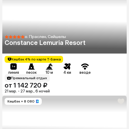
о. Праслен, Сейшелы
Constance Lemuria Resort
Кешбэк 4% по карте Т-Банка
линия
песок
10 м
4 км
везде
Премиальный отдых
от 1 142 720 ₽
21 мар. - 27 мар., 6 ночей
Кешбэк
+ 8 080