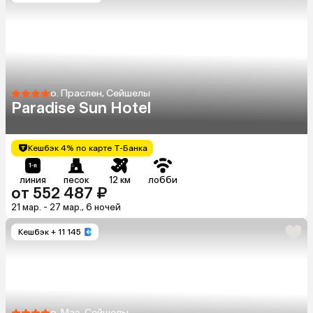
о. Праслен, Сейшелы
Paradise Sun Hotel
Кешбэк 4% по карте Т-Банка
линия
песок
12 км
лобби
от 552 487 ₽
21 мар. - 27 мар., 6 ночей
Кешбэк
+ 11 145
о. Маэ, Сейшелы