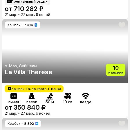
Премиальный отдых
от 710 282 ₽
21 мар. - 27 мар., 6 ночей
Кешбэк
+ 7 016
о. Маэ, Сейшелы
10
La Villa Therese
6 отзывов
Кешбэк 4% по карте Т-Банка
линия
песок
50 м
10 км
везде
от 350 840 ₽
21 мар. - 27 мар., 6 ночей
Кешбэк
+ 8 892