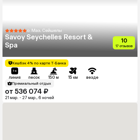
о. Маэ, Сейшелы
Savoy Seychelles Resort &
10
Spa
17 отзывов
Кешбэк 4% по карте Т-Банка
линия
песок
150 м
15 км
везде
Премиальный отдых
от 536 074 ₽
21 мар. - 27 мар., 6 ночей