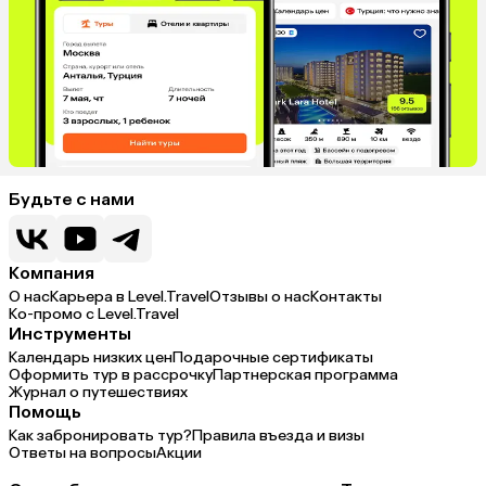
Будьте с нами
Компания
О нас
Карьера в Level.Travel
Отзывы о нас
Контакты
Ко-промо с Level.Travel
Инструменты
Календарь низких цен
Подарочные сертификаты
Оформить тур в рассрочку
Партнерская программа
Журнал о путешествиях
Помощь
Как забронировать тур?
Правила въезда и визы
Ответы на вопросы
Акции