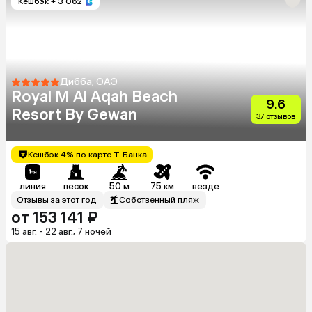
Кешбэк
+ 3 062
Дибба, ОАЭ
Royal M Al Aqah Beach
9.6
Resort By Gewan
37 отзывов
Кешбэк 4% по карте Т-Банка
линия
песок
50 м
75 км
везде
Отзывы за этот год
Собственный пляж
от 153 141 ₽
15 авг. - 22 авг., 7 ночей