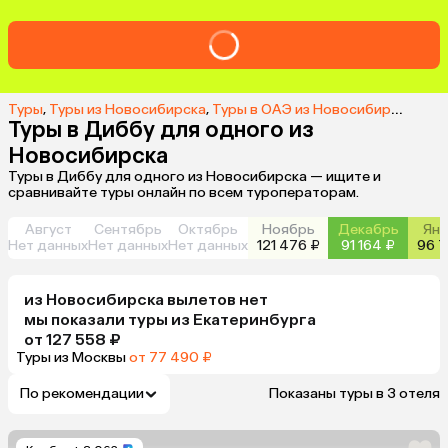
Туры
,
Туры из Новосибирска
,
Туры в ОАЭ из Новосибирска
,
Тур
Туры в Диббу для одного из
Новосибирска
Туры в Диббу для одного из Новосибирска — ищите и
сравнивайте туры онлайн по всем туроператорам.
Август
Сентябрь
Октябрь
Ноябрь
Декабрь
Янв
Нет данных
Нет данных
Нет данных
121 476 ₽
91 164 ₽
96 7
из
Новосибирска
вылетов нет
мы показали туры
из
Екатеринбурга
от 127 558 ₽
Туры из Москвы
от 77 490 ₽
По рекомендации
Показаны туры в 3 отеля