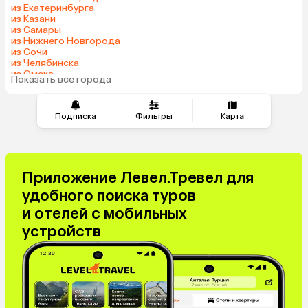
из Екатеринбурга
из Казани
из Самары
из Нижнего Новгорода
из Сочи
из Челябинска
из Омска
Показать все города
из Красноярска
Подписка
Фильтры
Карта
Приложение Левел.Тревел для
удобного поиска туров
и отелей с мобильных
устройств