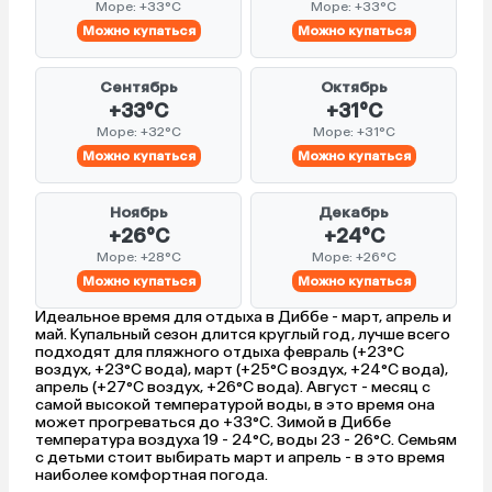
Море: +33°C
Море: +33°C
Можно купаться
Можно купаться
Сентябрь
Октябрь
+33°C
+31°C
Море: +32°C
Море: +31°C
Можно купаться
Можно купаться
Ноябрь
Декабрь
+26°C
+24°C
Море: +28°C
Море: +26°C
Можно купаться
Можно купаться
Идеальное время для отдыха в Диббе - март, апрель и
май. Купальный сезон длится круглый год, лучше всего
подходят для пляжного отдыха февраль (+23°C
воздух, +23°C вода), март (+25°C воздух, +24°C вода),
апрель (+27°C воздух, +26°C вода). Август - месяц с
самой высокой температурой воды, в это время она
может прогреваться до +33°C. Зимой в Диббе
температура воздуха 19 - 24°C, воды 23 - 26°C. Семьям
с детьми стоит выбирать март и апрель - в это время
наиболее комфортная погода.