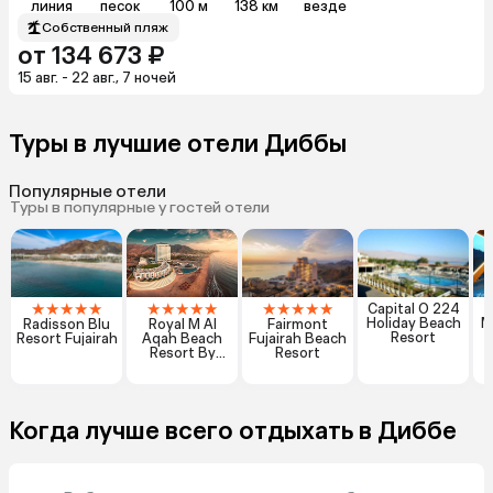
линия
песок
100 м
138 км
везде
Собственный пляж
от 134 673 ₽
15 авг. - 22 авг., 7 ночей
Туры в лучшие отели Диббы
Популярные отели
Туры в популярные у гостей отели
★
★
★
★
★
★
★
★
★
★
★
★
★
★
★
Capital O 224
Holiday Beach
M
Radisson Blu
Royal M Al
Fairmont
Resort
Resort Fujairah
Aqah Beach
Fujairah Beach
Resort By
Resort
Gewan
Когда лучше всего отдыхать в Диббе