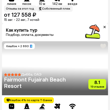
линия
песок
10 м
142 км
везде
Отзывы за этот год
Собственный пляж
от 127 558 ₽
15 авг. - 22 авг., 7 ночей
Как купить тур
Подбор, оплата, документы
Кешбэк
+ 2 693
Дибба, ОАЭ
Fairmont Fujairah Beach
8.1
Resort
19 отзывов
Кешбэк 4% по карте Т-Банка