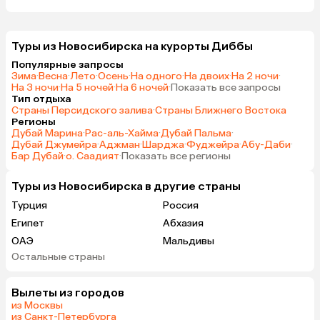
Туры из Новосибирска на курорты Диббы
Популярные запросы
Зима
·
Весна
·
Лето
·
Осень
·
На одного
·
На двоих
·
На 2 ночи
·
На 3 ночи
·
На 5 ночей
·
На 6 ночей
·
Показать все запросы
Тип отдыха
Страны Персидского залива
·
Страны Ближнего Востока
Регионы
Дубай Марина
·
Рас-аль-Хайма
·
Дубай Пальма
·
Дубай Джумейра
·
Аджман
·
Шарджа
·
Фуджейра
·
Абу-Даби
·
Бар Дубай
·
о. Саадият
·
Показать все регионы
Туры из Новосибирска в другие страны
Турция
Россия
Египет
Абхазия
ОАЭ
Мальдивы
Остальные страны
Гонконг
Вылеты из городов
из Москвы
из Санкт-Петербурга