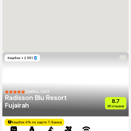
Кешбэк
+ 2 551
Дибба, ОАЭ
Radisson Blu Resort
8.7
Fujairah
85 отзывов
Кешбэк 4% по карте Т-Банка