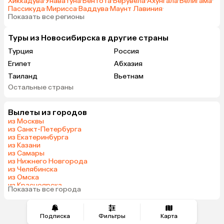
Хиккадува
·
Унаватуна
·
Бентота
·
Берувела
·
Ахунгала
·
Велигама
·
Пассикуда
·
Мирисса
·
Ваддува
·
Маунт Лавиния
·
Показать все регионы
Туры из Новосибирска в другие страны
Турция
Россия
Египет
Абхазия
Таиланд
Вьетнам
Остальные страны
ОАЭ
Мальдивы
Шри-Ланка
Гонконг
Вылеты из городов
Саудовская Аравия
из Москвы
из Санкт-Петербурга
из Екатеринбурга
из Казани
из Самары
из Нижнего Новгорода
из Челябинска
из Омска
из Красноярска
Показать все города
из Волгограда
Подписка
Фильтры
Карта