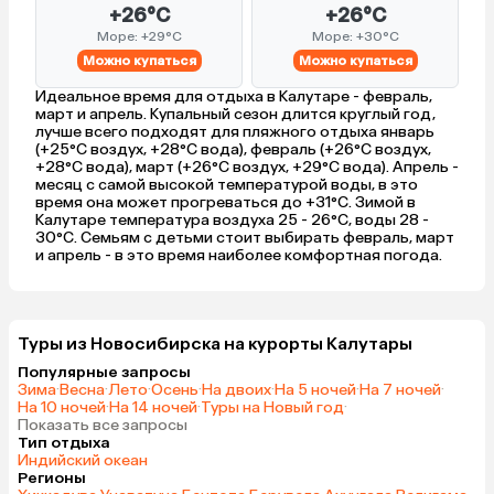
+26°C
+26°C
Море: +29°C
Море: +30°C
Можно купаться
Можно купаться
Идеальное время для отдыха в Калутаре - февраль,
март и апрель. Купальный сезон длится круглый год,
лучше всего подходят для пляжного отдыха январь
(+25°C воздух, +28°C вода), февраль (+26°C воздух,
+28°C вода), март (+26°C воздух, +29°C вода). Апрель -
месяц с самой высокой температурой воды, в это
время она может прогреваться до +31°C. Зимой в
Калутаре температура воздуха 25 - 26°C, воды 28 -
30°C. Семьям с детьми стоит выбирать февраль, март
и апрель - в это время наиболее комфортная погода.
Туры из Новосибирска на курорты Калутары
Популярные запросы
Зима
·
Весна
·
Лето
·
Осень
·
На двоих
·
На 5 ночей
·
На 7 ночей
·
На 10 ночей
·
На 14 ночей
·
Туры на Новый год
·
Показать все запросы
Тип отдыха
Индийский океан
Регионы