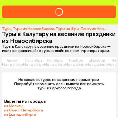
Туры
,
Туры из Новосибирска
,
Туры на Шри-Ланку из Новосибирска
Туры в Калутару на весенние праздники
из Новосибирска
Туры в Калутару на весенние праздники из Новосибирска —
ищите и сравнивайте туры онлайн по всем туроператорам.
Август
Сентябрь
Октябрь
Ноябрь
Декабрь
Янв
Нет данных
Нет данных
Нет данных
Нет данных
Нет данных
Нет д
Не нашлось туров по заданным параметрам 

 Попробуйте поменять даты вылета или поискать 
туры из другого города
Вылеты из городов
из Москвы
из Санкт-Петербурга
из Екатеринбурга