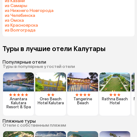
из Казани
из Самары
из Нижнего Новгорода
из Челябинска
из Омска
из Красноярска
из Волгограда
Туры в лучшие отели Калутары
Популярные отели
Туры в популярные у гостей отели
★
★
★
★
★
★
★
★
★
★
★
★
★
★
Anantara
Oreo Beach
Tangerine
Rathna Beach
M
Kalutara
Hotel Kalutara
Beach
Hotel
Resort & Spa
Пляжные туры
Отели с собственным пляжем