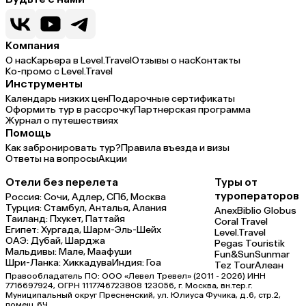
Компания
О нас
Карьера в Level.Travel
Отзывы о нас
Контакты
Ко-промо с Level.Travel
Инструменты
Календарь низких цен
Подарочные сертификаты
Оформить тур в рассрочку
Партнерская программа
Журнал о путешествиях
Помощь
Как забронировать тур?
Правила въезда и визы
Ответы на вопросы
Акции
Отели без перелета
Туры от
туроператоров
Россия:
Сочи,
Адлер,
СПб,
Москва
Турция:
Стамбул,
Анталья,
Алания
Anex
Biblio Globus
Таиланд:
Пхукет,
Паттайя
Coral Travel
Египет:
Хургада,
Шарм-Эль-Шейх
Level.Travel
ОАЭ:
Дубай,
Шарджа
Pegas Touristik
Мальдивы:
Мале,
Маафуши
Fun&Sun
Sunmar
Шри-Ланка:
Хиккадува
Индия:
Гоа
Tez Tour
Алеан
Правообладатель ПО: ООО «Левел Тревел» (2011 - 2026) ИНН
7716697924, ОГРН 1117746723808 123056, г. Москва, вн.тер.г.
Муниципальный округ Пресненский, ул. Юлиуса Фучика, д.6, стр.2,
помещ.6Ч