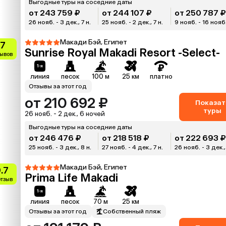
Выгодные туры на соседние даты
от 243 759 ₽
от 244 107 ₽
от 250 787 
26 нояб. - 3 дек., 7 н.
25 нояб. - 2 дек., 7 н.
9 нояб. - 16 нояб.
Макади Бэй, Египет
.7
Sunrise Royal Makadi Resort -Select-
зывов
линия
песок
100 м
25 км
платно
Отзывы за этот год
от 210 692 ₽
Показат
туры
26 нояб. - 2 дек., 6 ночей
Выгодные туры на соседние даты
от 246 476 ₽
от 218 518 ₽
от 222 693 
25 нояб. - 3 дек., 8 н.
27 нояб. - 4 дек., 7 н.
26 нояб. - 3 дек., 
Макади Бэй, Египет
.7
Prima Life Makadi
отзыв
линия
песок
70 м
25 км
Отзывы за этот год
Собственный пляж