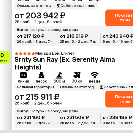
Отзывы за этот год
Собственный пляж
от 203 942 ₽
Показат
туры
26 нояб. - 2 дек., 6 ночей
Выгодные туры на соседние даты
от 217 120 ₽
от 218 819 ₽
от 243 948 
26 нояб. - 3 дек., 7 н.
25 нояб. - 2 дек., 7 н.
9 нояб. - 16 нояб.
Макади Бэй, Египет
.0
Srnty Sun Ray (Ex. Serenity Alma
тзыва
Heights)
линия
песок
600 м
30 км
везде
Большая территория
Отзывы за этот год
Собственный п
от 215 911 ₽
Показат
туры
26 нояб. - 2 дек., 6 ночей
Выгодные туры на соседние даты
от 231 160 ₽
от 231 508 ₽
от 238 188 ₽
26 нояб. - 3 дек., 7 н.
25 нояб. - 2 дек., 7 н.
9 нояб. - 16 нояб.