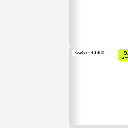
9
Кешбэк
+ 4 318
24 о