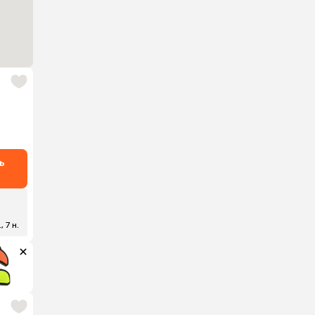
ь
, 7 н.