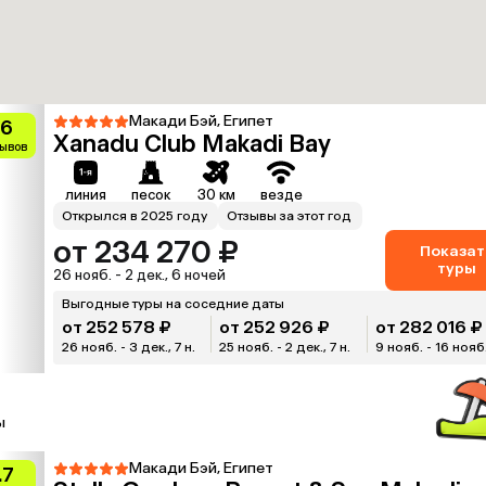
Макади Бэй, Египет
.6
Xanadu Club Makadi Bay
зывов
линия
песок
30 км
везде
Открылся в 2025 году
Отзывы за этот год
от 234 270 ₽
Показат
туры
26 нояб. - 2 дек., 6 ночей
Выгодные туры на соседние даты
от 252 578 ₽
от 252 926 ₽
от 282 016 ₽
26 нояб. - 3 дек., 7 н.
25 нояб. - 2 дек., 7 н.
9 нояб. - 16 нояб.
ы
Макади Бэй, Египет
.7