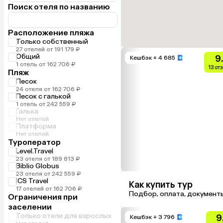
Поиск отеля по названию
Расположение пляжа
Только собственный
27 отелей от 191 179 ₽
Общий
9
Кешбэк
+ 4 685
1 отель от 162 706 ₽
13 от
Пляж
Песок
24 отеля от 162 706 ₽
Песок с галькой
1 отель от 242 559 ₽
Галька
Нет отелей
Платформа
Нет отелей
Туроператор
Level.Travel
23 отеля от 189 813 ₽
Biblio Globus
23 отеля от 242 559 ₽
ICS Travel
Как купить тур
17 отелей от 162 706 ₽
Подбор, оплата, документ
Ограничения при
заселении
Только отели для взрослых
9
Кешбэк
+ 3 796