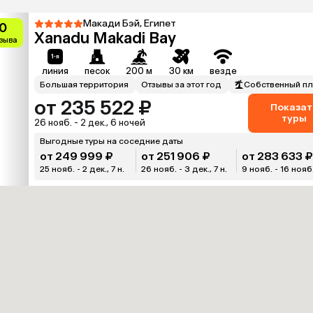
Макади Бэй, Египет
0
Xanadu Makadi Bay
тзыва
линия
песок
200 м
30 км
везде
Большая территория
Отзывы за этот год
Собственный п
от 235 522 ₽
Показат
туры
26 нояб. - 2 дек., 6 ночей
Выгодные туры на соседние даты
от 249 999 ₽
от 251 906 ₽
от 283 633 
25 нояб. - 2 дек., 7 н.
26 нояб. - 3 дек., 7 н.
9 нояб. - 16 нояб.