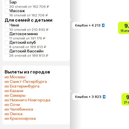
Бар
30 отелей от 162 706 ₽
Массаж
16 отелей от 162 706 ₽
Для семей с детьми
Няня
9
Кешбэк
+ 4 213
10 отелей от 210 692 ₽
15 от
Детское меню
11 отелей от 191 179 ₽
Детский клуб
6 отелей от 189 813 ₽
Детский бассейн
26 отелей от 189 813 ₽
Вылеты из городов
из Москвы
из Санкт-Петербурга
из Екатеринбурга
из Казани
из Самары
9
Кешбэк
+ 3 823
из Нижнего Новгорода
21 
из Сочи
из Челябинска
из Омска
из Красноярска