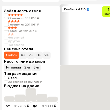
1
Кешбэк
+ 4 710
Звёздность отеля
33 о
22 отеля от 189 813 ₽
7 отелей от 201 061 ₽
1 отель от 162 706 ₽
Нет отелей
другое
Нет отелей
Рейтинг отеля
Любой
6+
7+
8+
9+
Расстояние до моря
1-я линия
2-я
3-я
Тип размещения
Отель
30 отелей от 162 706 ₽
Бюджет на двоих
от
₽
до
₽