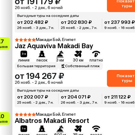
от 191 179 ₽
Показат
туры
26 нояб. - 2 дек., 6 ночей
Выгодные туры на соседние даты
от 202 482 ₽
от 202 830 ₽
от 237 993 
26 нояб. - 3 дек., 7 н.
25 нояб. - 2 дек., 7 н.
9 нояб. - 16 нояб.
Макади Бэй, Египет
.7
Jaz Aquaviva Makadi Bay
зывов
линия
песок
3 км
30 км
платно
Большая территория
Собственный пляж
от 194 267 ₽
Показат
туры
26 нояб. - 2 дек., 6 ночей
Выгодные туры на соседние даты
от 202 007 ₽
от 204 071 ₽
от 211 122 ₽
25 нояб. - 2 дек., 7 н.
26 нояб. - 3 дек., 7 н.
9 нояб. - 16 нояб.
Макади Бэй, Египет
.0
Albatros Makadi Resort
зывов
линия
песок
600 м
35 км
везде