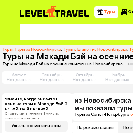
Туры
О
Туры
,
Туры из Новосибирска
,
Туры в Египет из Новосибирска
,
Т
Туры на Макади Бэй на осенни
Туры на Макади Бэй на осенние каникулы из Новосибирска — и
Август
Сентябрь
Октябрь
Ноябрь
Нет данных
Нет данных
Нет данных
Нет данных
Узнайте, когда снизится
из
Новосибирска
цена на туры в Макади Бэй 9
мы показали туры
окт.±2, на 6 ночей±2
Оповестим в течение 1 минуты,
Туры из Санкт-Петербурга
о
если цена снизится
Узнать о снижении цены
По рекомендации
По ц