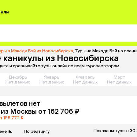
тели
уры в Макади Бэй из Новосибирска
,
Туры на Макади Бэй на осенн
е каникулы из Новосибирска
щите и сравнивайте туры онлайн по всем туроператорам.
Декабрь
Январь
Февраль
Март
Нет данных
Нет данных
Нет данных
Нет данных
вылетов нет
из
Москвы
от 162 706 ₽
т 155 772 ₽
Показаны туры в 30
ене
По рейтингу