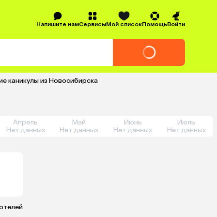
Напишите нам
Сервисы
Мой список
Помощь
Войти
ие каникулы из Новосибирска
Апрель
Май
Июнь
Июль
Нет данных
Нет данных
Нет данных
Нет данных
 отелей