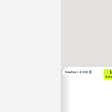
1
Кешбэк
+ 4 332
6 от