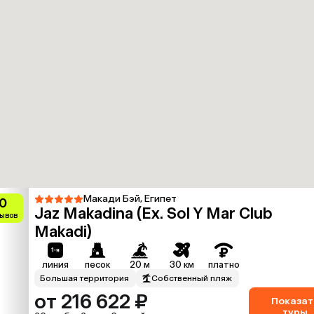
Макади Бэй, Египет
0
Jaz Makadina (Ex. Sol Y Mar Club
зывов
Makadi)
линия
песок
20 м
30 км
платно
Большая территория
Собственный пляж
от 216 622 ₽
Показат
туры