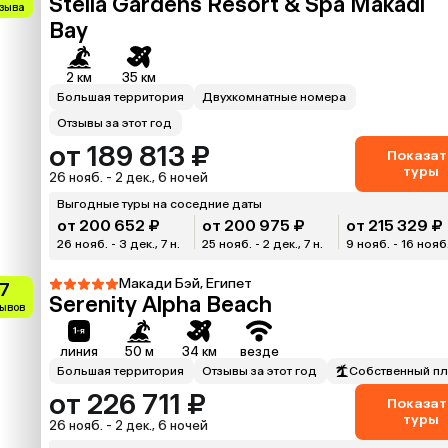
Stella Gardens Resort & Spa Makadi
тзыва
Bay
2 км
35 км
Большая территория
Двухкомнатные номера
Отзывы за этот год
от 189 813 ₽
Показат
туры
26 нояб. - 2 дек., 6 ночей
Выгодные туры на соседние даты
от 200 652 ₽
от 200 975 ₽
от 215 329 ₽
26 нояб. - 3 дек., 7 н.
25 нояб. - 2 дек., 7 н.
9 нояб. - 16 нояб.
Макади Бэй, Египет
.7
Serenity Alpha Beach
зывов
линия
50 м
34 км
везде
Большая территория
Отзывы за этот год
Собственный п
от 226 711 ₽
Показат
туры
26 нояб. - 2 дек., 6 ночей