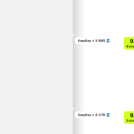
9
Кешбэк
+ 3 885
8 от
9
Кешбэк
+ 4 078
9 от