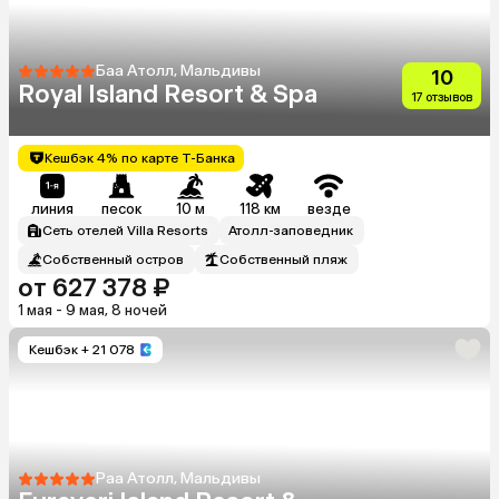
Баа Атолл, Мальдивы
10
Royal Island Resort & Spa
17 отзывов
Кешбэк 4% по карте Т-Банка
линия
песок
10 м
118 км
везде
Сеть отелей Villa Resorts
Атолл-заповедник
Собственный остров
Собственный пляж
от 627 378 ₽
1 мая - 9 мая, 8 ночей
Кешбэк
+ 21 078
Раа Атолл, Мальдивы