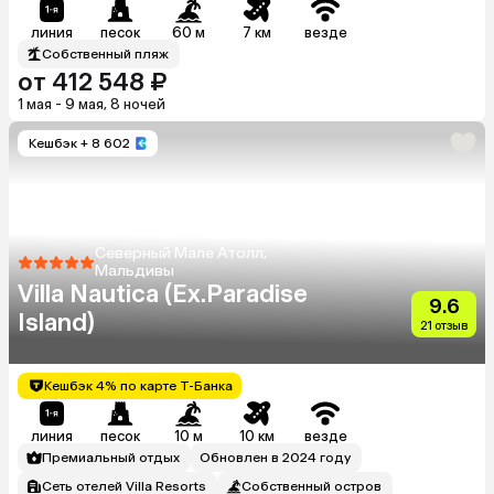
линия
песок
60 м
7 км
везде
Собственный пляж
от 412 548 ₽
1 мая - 9 мая, 8 ночей
Кешбэк
+ 8 602
Северный Мале Атолл,
Мальдивы
Villa Nautica (Ex.Paradise
9.6
Island)
21 отзыв
Кешбэк 4% по карте Т-Банка
линия
песок
10 м
10 км
везде
Премиальный отдых
Обновлен в 2024 году
Сеть отелей Villa Resorts
Собственный остров