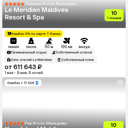
Лавиани Атолл, Мальдивы
Le Meridien Maldives
10
Resort & Spa
7 отзывов
Кешбэк 4% по карте Т-Банка
линия
песок
50 м
130 км
везде
Премиальный отдых
Собственный остров
Сеть отелей Le Meridien
Собственный пляж
от 611 643 ₽
1 мая - 9 мая, 8 ночей
Кешбэк
+ 17 426
Раа Атолл, Мальдивы
10