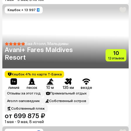
Кешбэк
+ 13 997
Баа Атолл, Мальдивы
Avani+ Fares Maldives
10
Resort
12 отзывов
Кешбэк 4% по карте Т-Банка
линия
песок
10 м
135 км
везде
Отзывы за этот год
Премиальный отдых
Атолл-заповедник
Собственный остров
Собственный пляж
от 699 875 ₽
1 мая - 9 мая, 8 ночей