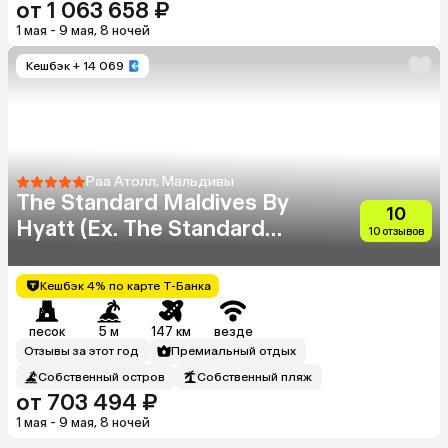
от 1 063 658 ₽
1 мая - 9 мая, 8 ночей
Кешбэк
+ 14 069
Раа Атолл, Мальдивы
The Standard Maldives By
10
Hyatt (Ex. The Standard
10 отзывов
Huruvalhi Maldives)
Кешбэк 4% по карте Т-Банка
песок
5 м
147 км
везде
Отзывы за этот год
Премиальный отдых
Собственный остров
Собственный пляж
от 703 494 ₽
1 мая - 9 мая, 8 ночей