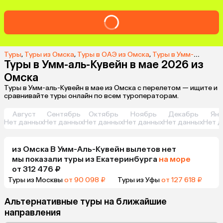
Туры
,
Туры из Омска
,
Туры в ОАЭ из Омска
,
Туры в Умм-аль-Кувейн из Омска
Туры в Умм-аль-Кувейн в мае 2026 из
Омска
Туры в Умм-аль-Кувейн в мае из Омска с перелетом — ищите и
сравнивайте туры онлайн по всем туроператорам.
Август
Сентябрь
Октябрь
Ноябрь
Декабрь
Янв
Нет данных
Нет данных
Нет данных
Нет данных
Нет данных
Нет д
из
Омска
В Умм-Аль-Кувейн
вылетов нет
мы показали туры
из
Екатеринбурга
на море
от 312 476 ₽
Туры из Москвы
от 90 098 ₽
Туры из Уфы
от 127 618 ₽
Альтернативные туры на ближайшие
направления