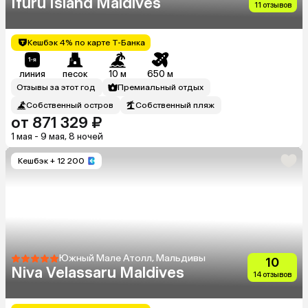
Ifuru Island Maldives
11 отзывов
Кешбэк 4% по карте Т-Банка
линия
песок
10 м
650 м
Отзывы за этот год
Премиальный отдых
Собственный остров
Собственный пляж
от 871 329 ₽
1 мая - 9 мая, 8 ночей
Кешбэк
+ 12 200
Южный Мале Атолл, Мальдивы
10
Niva Velassaru Maldives
14 отзывов