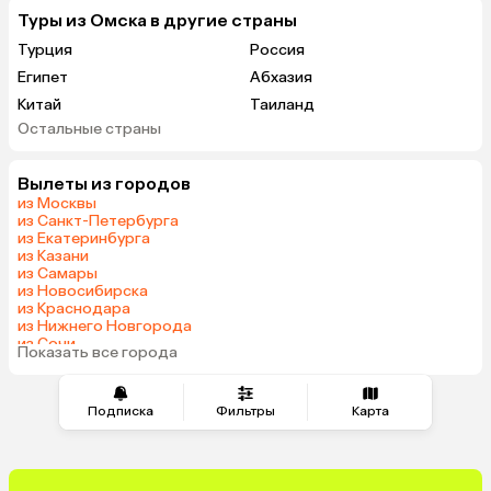
Туры из Омска в другие страны
Турция
Россия
Египет
Абхазия
Китай
Таиланд
Остальные страны
Вьетнам
ОАЭ
Мальдивы
Грузия
Вылеты из городов
Беларусь
Армения
из Москвы
Шри-Ланка
Казахстан
из Санкт-Петербурга
из Екатеринбурга
Азербайджан
Узбекистан
из Казани
Сербия
Катар
из Самары
из Новосибирска
Киргизия
Гонконг
из Краснодара
Саудовская Аравия
Таджикистан
из Нижнего Новгорода
из Сочи
Венгрия
Показать все города
из Челябинска
Подписка
Фильтры
Карта