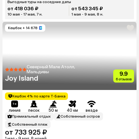
Выгодные туры на соседние даты
от 418 036 ₽
от 543 345 ₽
10 мая - 17 мая, 7 н.
1 мая - 9 мая, 8 н.
Кешбэк
+ 14 678
Северный Мале Атолл,
Мальдивы
9.9
Joy Island
6 отзывов
Кешбэк 4% по карте Т-Банка
линия
песок
50 м
40 км
везде
Премиальный отдых
Собственный остров
Собственный пляж
от 733 925 ₽
1 мая - 9 мая, 8 ночей