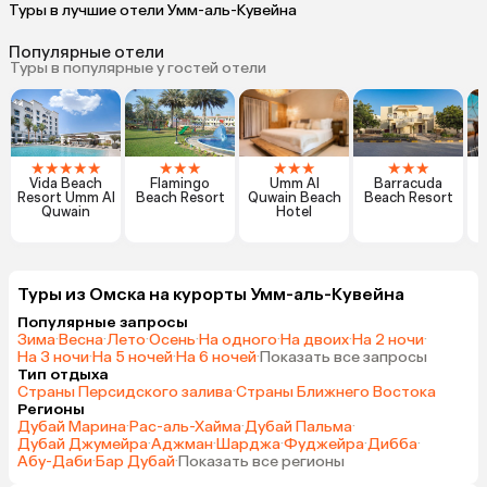
Туры в лучшие отели Умм-аль-Кувейна
Популярные отели
Туры в популярные у гостей отели
★
★
★
★
★
★
★
★
★
★
★
★
★
★
Vida Beach
Flamingo
Umm Al
Barracuda
Resort Umm Al
Beach Resort
Quwain Beach
Beach Resort
Quwain
Hotel
Туры из Омска на курорты Умм-аль-Кувейна
Популярные запросы
Зима
·
Весна
·
Лето
·
Осень
·
На одного
·
На двоих
·
На 2 ночи
·
На 3 ночи
·
На 5 ночей
·
На 6 ночей
·
Показать все запросы
Тип отдыха
Страны Персидского залива
·
Страны Ближнего Востока
Регионы
Дубай Марина
·
Рас-аль-Хайма
·
Дубай Пальма
·
Дубай Джумейра
·
Аджман
·
Шарджа
·
Фуджейра
·
Дибба
·
Абу-Даби
·
Бар Дубай
·
Показать все регионы