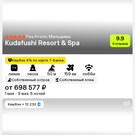
Раа Атолл, Мальдивы
9.9
Kudafushi Resort & Spa
6 отзывов
Кешбэк 4% по карте Т-Банка
линия
песок
50 м
159 км
лобби
Собственный остров
Собственный пляж
от 698 577 ₽
1 мая - 9 мая, 8 ночей
Кешбэк
+ 12 232