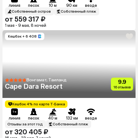
линия
песок
10 м
90 км
везде
Собственный остров
Собственный пляж
от 559 317 ₽
1 мая - 9 мая, 8 ночей
Кешбэк
+ 6 408
Вонгамат, Таиланд
9.9
Cape Dara Resort
16 отзывов
Кешбэк 4% по карте Т-Банка
линия
песок
40 м
132 км
везде
Отзывы за этот год
Собственный пляж
от 320 405 ₽