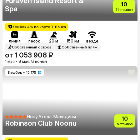
Furaveri Island Resort &
10
Spa
11 отзывов
Кешбэк 4% по карте Т-Банка
линия
песок
20 м
150 км
везде
Собственный остров
Собственный пляж
от 1 053 908 ₽
1 мая - 9 мая, 8 ночей
Кешбэк
+ 15 175
Нону Атолл, Мальдивы
10
Robinson Club Noonu
5 отзывов