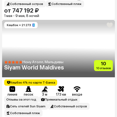
Собственный остров
Собственный пляж
от 747 192 ₽
1 мая - 9 мая, 8 ночей
Кешбэк
+ 21 273
Нону Атолл, Мальдивы
10
Siyam World Maldives
10 отзывов
Кешбэк 4% по карте Т-Банка
линия
песок
3 м
173 км
везде
Отзывы за этот год
Премиальный отдых
Сеть отелей Sun Siyam
Собственный остров
Собственный пляж