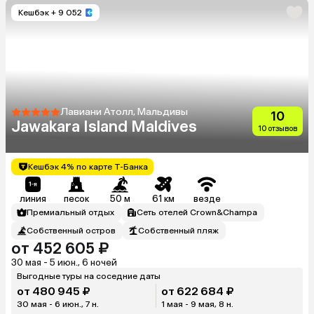
Кешбэк
+ 9 052
Лавиани Атолл, Мальдивы
10
Jawakara Island Maldives
10 отзывов
Кешбэк 4% по карте Т-Банка
линия
песок
50 м
61 км
везде
Премиальный отдых
Сеть отелей Crown&Champa
Собственный остров
Собственный пляж
от 452 605 ₽
30 мая - 5 июн., 6 ночей
Выгодные туры на соседние даты
от 480 945 ₽
от 622 684 ₽
30 мая - 6 июн., 7 н.
1 мая - 9 мая, 8 н.