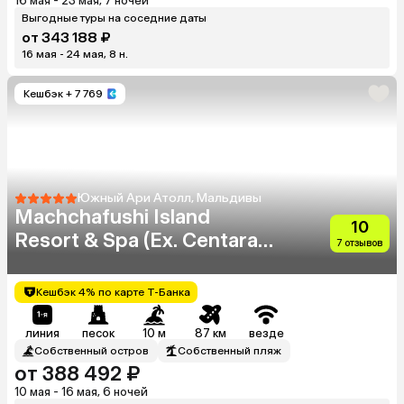
16 мая - 23 мая, 7 ночей
Выгодные туры на соседние даты
от 343 188 ₽
16 мая - 24 мая, 8 н.
Кешбэк
+ 7 769
Южный Ари Атолл, Мальдивы
Machchafushi Island
10
Resort & Spa (Ex. Centara
7 отзывов
Grand Island Resort & Spa
Maldives)
Кешбэк 4% по карте Т-Банка
линия
песок
10 м
87 км
везде
Собственный остров
Собственный пляж
от 388 492 ₽
10 мая - 16 мая, 6 ночей