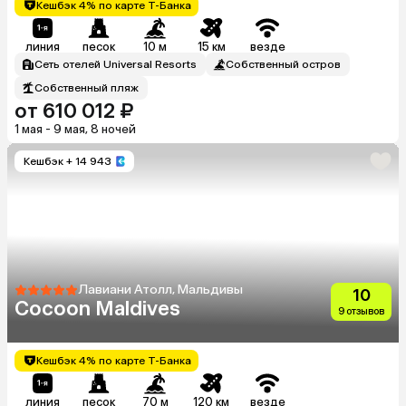
Кешбэк 4% по карте Т-Банка
линия
песок
10 м
15 км
везде
Сеть отелей Universal Resorts
Собственный остров
Собственный пляж
от 610 012 ₽
1 мая - 9 мая, 8 ночей
Кешбэк
+ 14 943
Лавиани Атолл, Мальдивы
10
Cocoon Maldives
9 отзывов
Кешбэк 4% по карте Т-Банка
линия
песок
70 м
120 км
везде