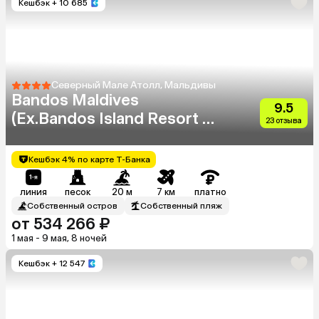
Кешбэк
+ 10 685
Северный Мале Атолл, Мальдивы
Bandos Maldives
9.5
(Ex.Bandos Island Resort &
23 отзыва
Spa)
Кешбэк 4% по карте Т-Банка
линия
песок
20 м
7 км
платно
Собственный остров
Собственный пляж
от 534 266 ₽
1 мая - 9 мая, 8 ночей
Кешбэк
+ 12 547