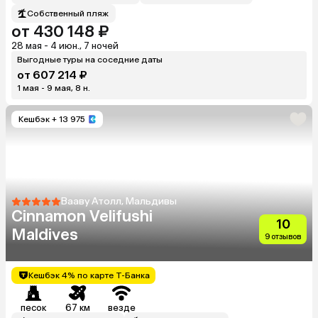
Собственный пляж
от 430 148 ₽
28 мая - 4 июн., 7 ночей
Выгодные туры на соседние даты
от 607 214 ₽
1 мая - 9 мая, 8 н.
Кешбэк
+ 13 975
Вааву Атолл, Мальдивы
Cinnamon Velifushi
10
Maldives
9 отзывов
Кешбэк 4% по карте Т-Банка
песок
67 км
везде