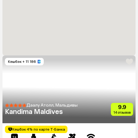
Кешбэк
+ 11 186
Даалу Атолл, Мальдивы
9.9
Kandima Maldives
14 отзывов
Кешбэк 4% по карте Т-Банка