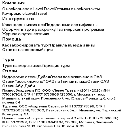
Компания
О нас
Карьера в Level.Travel
Отзывы о нас
Контакты
Ко-промо с Level.Travel
Инструменты
Календарь низких цен
Подарочные сертификаты
Оформить тур в рассрочку
Партнерская программа
Журнал о путешествиях
Помощь
Как забронировать тур?
Правила въезда и визы
Ответы на вопросы
Акции
Туры
Туры на море в июле
Горящие туры
Отели
Недорогие отели Дубая
Отели все включено в ОАЭ
Отели "все включено" ОАЭ на 1 линии пляжа
Отели ОАЭ
Отели Абу-Даби
Правообладатель ПО: ООО «Левел Тревел» (2011 - 2026) ИНН
7716697924, ОГРН 1117746723808 123056, г. Москва, вн.тер.г.
Муниципальный округ Пресненский, ул. Юлиуса Фучика, д.6, стр.2,
помещ.6Ч
Турагент: ООО «Академия Сервиса» ИНН 3702175896, ОГРН
1173702008248, 153000, Ивановская обл., г. Иваново, ул. Парижской
Коммуны, д. ЗА
Прием платежей осуществляется через АО «ПРЦ» ИНН 7718696387,
КПП 771701001, ОГРН 1087746411741, 129085, Москва г, Звёздный
бульвар, дом № 19, строение 1, эт. 10, пом. 1009