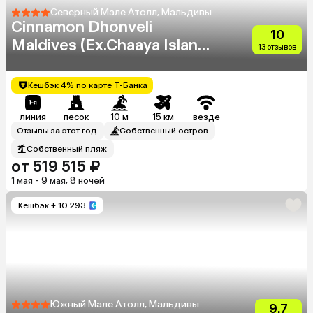
Северный Мале Атолл, Мальдивы
Cinnamon Dhonveli
10
Maldives (Ex.Chaaya Island
13 отзывов
Dhonveli)
Кешбэк 4% по карте Т-Банка
линия
песок
10 м
15 км
везде
Отзывы за этот год
Собственный остров
Собственный пляж
от 519 515 ₽
1 мая - 9 мая, 8 ночей
Кешбэк
+ 10 293
Южный Мале Атолл, Мальдивы
9.7