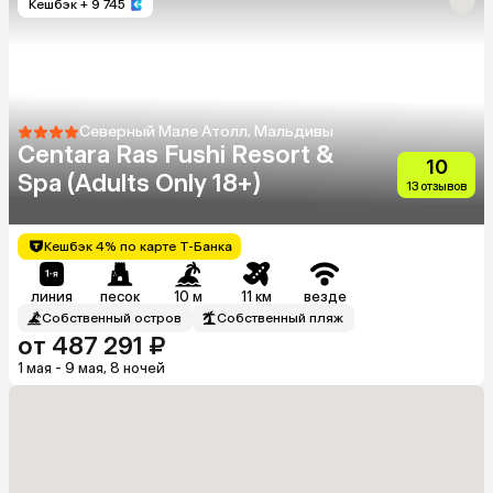
Кешбэк
+ 9 745
Северный Мале Атолл, Мальдивы
Centara Ras Fushi Resort &
10
Spa (Adults Only 18+)
13 отзывов
Кешбэк 4% по карте Т-Банка
линия
песок
10 м
11 км
везде
Собственный остров
Собственный пляж
от 487 291 ₽
1 мая - 9 мая, 8 ночей