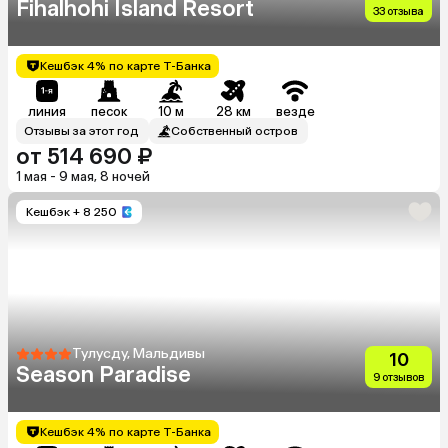
Fihalhohi Island Resort
33 отзыва
Кешбэк 4% по карте Т-Банка
линия
песок
10 м
28 км
везде
Отзывы за этот год
Собственный остров
от 514 690 ₽
1 мая - 9 мая, 8 ночей
Кешбэк
+ 8 250
Тулусду, Мальдивы
10
Season Paradise
9 отзывов
Кешбэк 4% по карте Т-Банка