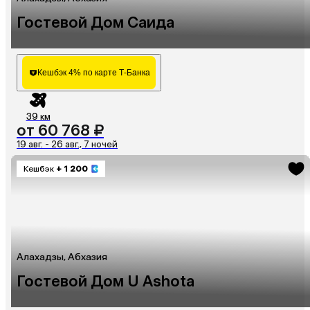
Гостевой Дом Саида
Кешбэк 4% по карте Т-Банка
39 км
от 60 768 ₽
19 авг. - 26 авг., 7 ночей
Кешбэк
+ 1 200
Алахадзы, Абхазия
Гостевой Дом U Ashota