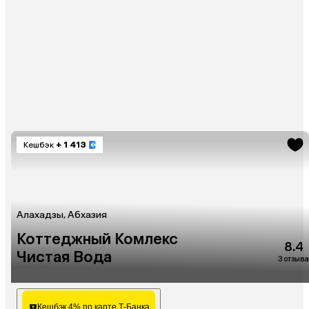
Кешбэк
+ 1 413
Алахадзы, Абхазия
Коттеджный Комлекс
8.4
Чистая Вода
3 отзыва
Кешбэк 4% по карте Т-Банка