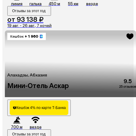
линия
галька
450 м
55 км
везде
Отзывы за этот год
от 93 138 ₽
19 авг. - 26 авг., 7 ночей
Кешбэк
+ 1 960
Алахадзы, Абхазия
9.5
Мини-Отель Аскар
25 отзывов
Кешбэк 4% по карте Т-Банка
700 м
везде
Отзывы за этот год