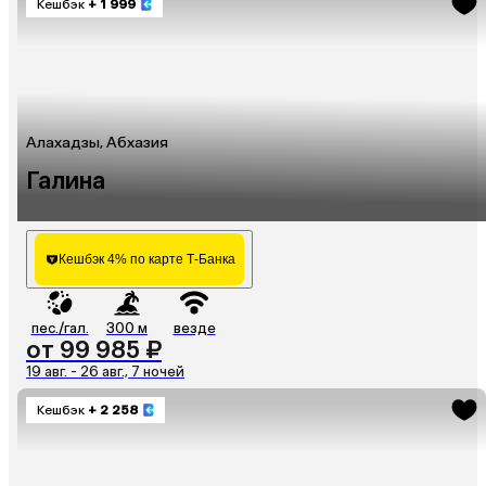
Кешбэк
+ 1 999
Алахадзы, Абхазия
Галина
Кешбэк 4% по карте Т-Банка
пес./гал.
300 м
везде
от 99 985 ₽
19 авг. - 26 авг., 7 ночей
Кешбэк
+ 2 258