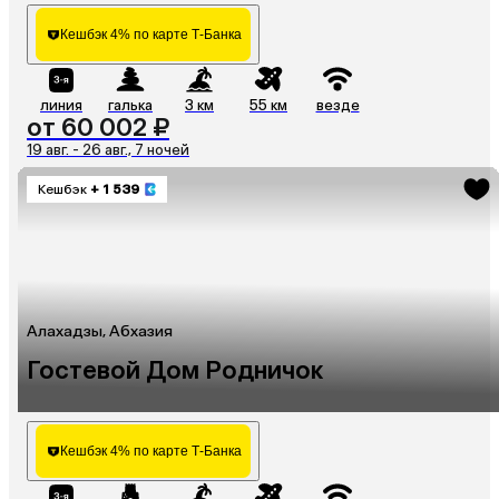
Кешбэк 4% по карте Т-Банка
линия
галька
3 км
55 км
везде
от 60 002 ₽
19 авг. - 26 авг., 7 ночей
Кешбэк
+ 1 539
Алахадзы, Абхазия
Гостевой Дом Родничок
Кешбэк 4% по карте Т-Банка