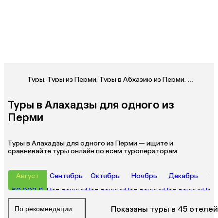
Туры
,
Туры из Перми
,
Туры в Абхазию из Перми
,
Туры в А
Туры в Алахадзы для одного из
Перми
Туры в Алахадзы для одного из Перми — ищите и
сравнивайте туры онлайн по всем туроператорам.
Август
Сентябрь
Октябрь
Ноябрь
Декабрь
Ян
60 002 ₽
Нет данных
Нет данных
Нет данных
Нет данных
Нет 
Показаны туры в 45 отелей
По рекомендации