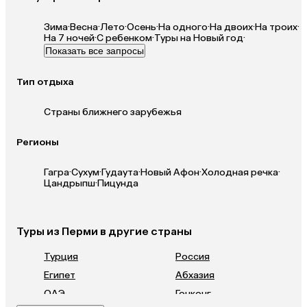
Зима
·
Весна
·
Лето
·
Осень
·
На одного
·
На двоих
·
На троих
·
На 7 ночей
·
С ребенком
·
Туры на Новый год
·
Показать все запросы
Тип отдыха
Страны ближнего зарубежья
Регионы
Гагра
·
Сухум
·
Гудаута
·
Новый Афон
·
Холодная речка
·
Цандрыпш
·
Пицунда
Туры из Перми в другие страны
Турция
Россия
Египет
Абхазия
ОАЭ
Гонконг