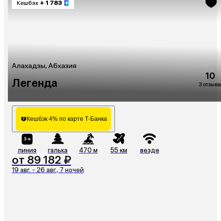
Кешбэк
+ 1 783
Алахадзы, Абхазия
10
Легенда
3 отзыва
Кешбэк 4% по карте Т-Банка
линия
галька
470 м
55 км
везде
от 89 182 ₽
19 авг. - 26 авг., 7 ночей