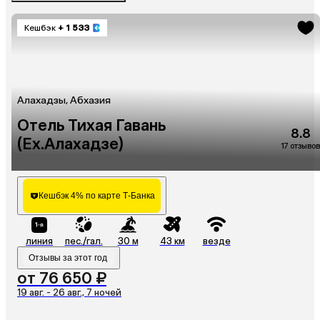
Кешбэк
+ 1 533
Алахадзы, Абхазия
Отель Тихая Гавань
8.8
(Ex.Алахадзе)
17 отзывов
Кешбэк 4% по карте Т-Банка
линия
пес./гал.
30 м
43 км
везде
Отзывы за этот год
от 76 650 ₽
19 авг. - 26 авг., 7 ночей