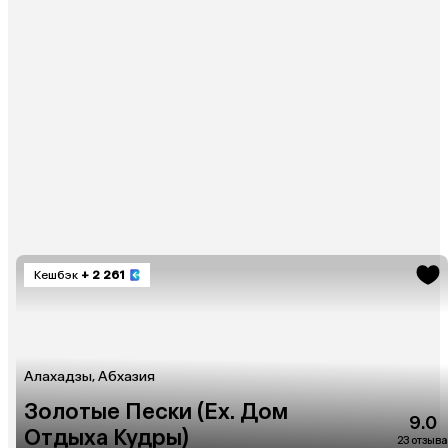
Кешбэк
+ 2 261
Алахадзы, Абхазия
Золотые Пески (Ex. Дом
9.0
Отдыха Кудры)
23 отзыва