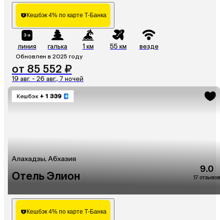
Кешбэк 4% по карте Т-Банка
линия
галька
1 км
55 км
везде
Обновлен в 2025 году
от 85 552 ₽
19 авг. - 26 авг., 7 ночей
Кешбэк
+ 1 339
Алахадзы, Абхазия
9.0
Отель Элион
17 отзывов
Кешбэк 4% по карте Т-Банка