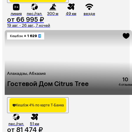
линия
пес./гал.
300 м
49 км
везде
от 66 995 ₽
19 авг. - 26 авг., 7 ночей
Кешбэк
+ 1 629
Алахадзы, Абхазия
10
Гостевой Дом Citrus Tree
4 отзыва
Кешбэк 4% по карте Т-Банка
пес./гал.
51 км
от 81 474 ₽