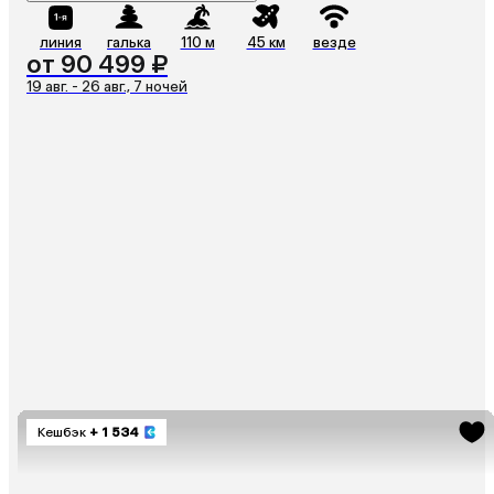
линия
галька
110 м
45 км
везде
от 90 499 ₽
19 авг. - 26 авг., 7 ночей
Кешбэк
+ 1 534