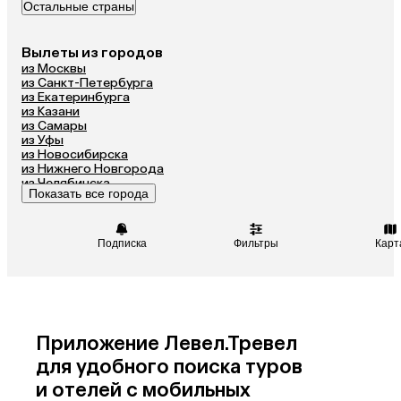
Остальные страны
Куба
Вылеты из городов
из Москвы
из Санкт-Петербурга
из Екатеринбурга
из Казани
из Самары
из Уфы
из Новосибирска
из Нижнего Новгорода
из Челябинска
Показать все города
из Омска
Подписка
Фильтры
Карт
Приложение Левел.Тревел
для удобного поиска туров
и отелей с мобильных