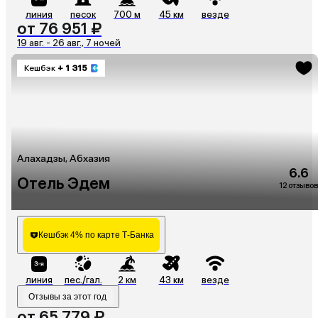
линия
песок
700 м
45 км
везде
от 76 951 ₽
19 авг. - 26 авг., 7 ночей
Кешбэк
+ 1 315
Алахадзы, Абхазия
6.6
Отель Эдем
12 отзывов
Кешбэк 4% по карте Т-Банка
линия
пес./гал.
2 км
43 км
везде
Отзывы за этот год
от 65 779 ₽