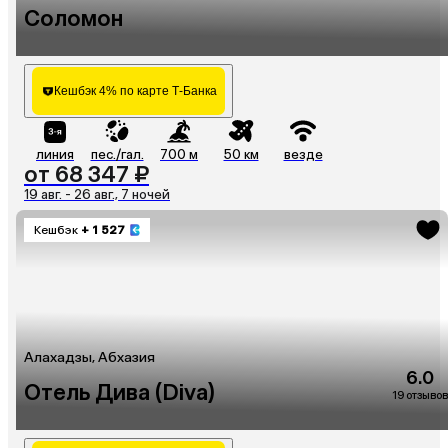
Соломон
Кешбэк 4% по карте Т-Банка
линия
пес./гал.
700 м
50 км
везде
от 68 347 ₽
19 авг. - 26 авг., 7 ночей
Кешбэк
+ 1 527
Алахадзы, Абхазия
6.0
Отель Дива (Diva)
19 отзывов