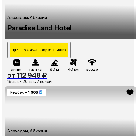
Алахадзы, Абхазия
Paradise Land Hotel
Кешбэк 4% по карте Т-Банка
линия
галька
80 м
40 км
везде
от 112 948 ₽
19 авг. - 26 авг., 7 ночей
Кешбэк
+ 1 366
Алахадзы, Абхазия