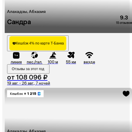
Алахадзы, Абхазия
9.3
Сандра
15 отзывов
Кешбэк 4% по карте Т-Банка
линия
пес./гал.
100 м
55 км
везде
Отзывы за этот год
от 108 096 ₽
19 авг. - 26 авг., 7 ночей
Кешбэк
+ 1 215
Алахадзы, Абхазия