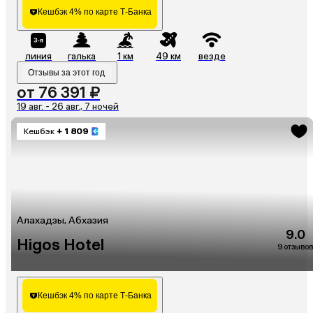
Кешбэк 4% по карте Т-Банка
линия
галька
1 км
49 км
везде
Отзывы за этот год
от 76 391 ₽
19 авг. - 26 авг., 7 ночей
Кешбэк
+ 1 809
Алахадзы, Абхазия
9.0
Higos Hotel
9 отзывов
Кешбэк 4% по карте Т-Банка