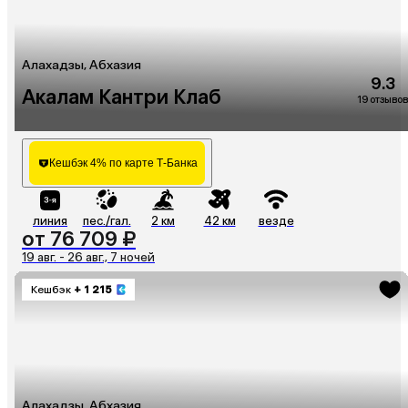
Алахадзы, Абхазия
9.3
Акалам Кантри Клаб
19 отзывов
Кешбэк 4% по карте Т-Банка
линия
пес./гал.
2 км
42 км
везде
от 76 709 ₽
19 авг. - 26 авг., 7 ночей
Кешбэк
+ 1 215
Алахадзы, Абхазия