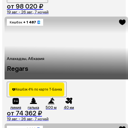
от 98 020 ₽
19 авг. - 26 авг., 7 ночей
Кешбэк
+ 1 487
Алахадзы, Абхазия
Regars
Кешбэк 4% по карте Т-Банка
линия
галька
500 м
40 км
от 74 362 ₽
19 авг. - 26 авг., 7 ночей