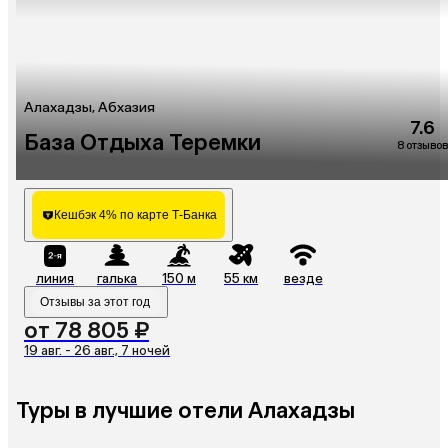
Алахадзы, Абхазия
7.6
База Отдыха Теремки
8 отзывов
Кешбэк 4% по карте Т-Банка
линия
галька
150 м
55 км
везде
Отзывы за этот год
от 78 805 ₽
19 авг. - 26 авг., 7 ночей
Туры в лучшие отели Алахадзы