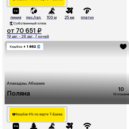
линия
пес./гал.
100 м
25 км
платно
Собственный пляж
от 70 651 ₽
19 авг. - 26 авг., 7 ночей
Кешбэк
+ 1 862
Алахадзы, Абхазия
10
Поляна
16 отзывов
Кешбэк 4% по карте Т-Банка