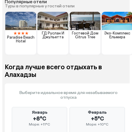
Популярные отели
Туры в популярные у гостей отели
★
★
★
★
ГД Руслан И
Гостевой Дом
Эко-Комплекс
Джульетта
Citrus Tree
Ельмира
Paradise Beach
Hotel
Когда лучше всего отдыхать в
Алахадзы
Выберите идеальное время для незабываемого
отпуска
Январь
Февраль
+8°C
+5°C
Море: +11°C
Море: +10°C