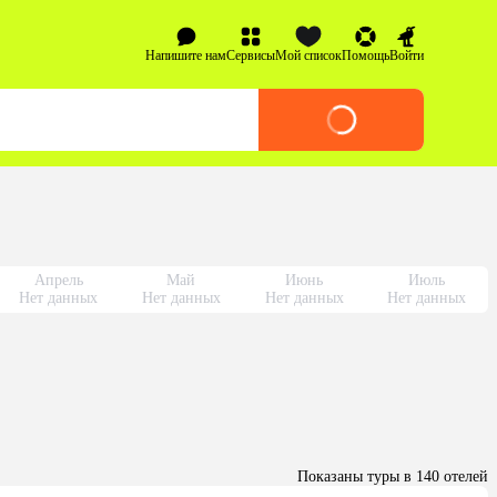
Напишите нам
Сервисы
Мой список
Помощь
Войти
Апрель
Май
Июнь
Июль
Нет данных
Нет данных
Нет данных
Нет данных
Показаны туры в 140 отелей