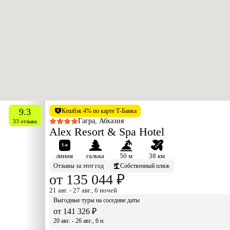
9.3
Кешбэк 4% по карте Т-Банка
Гагра, Абхазия
33 отзыва
Alex Resort & Spa Hotel
линия
галька
50 м
38 км
Отзывы за этот год
Собственный пляж
от 135 044 ₽
21 авг. - 27 авг., 6 ночей
Выгодные туры на соседние даты
от 141 326 ₽
20 авг. - 26 авг., 6 н.