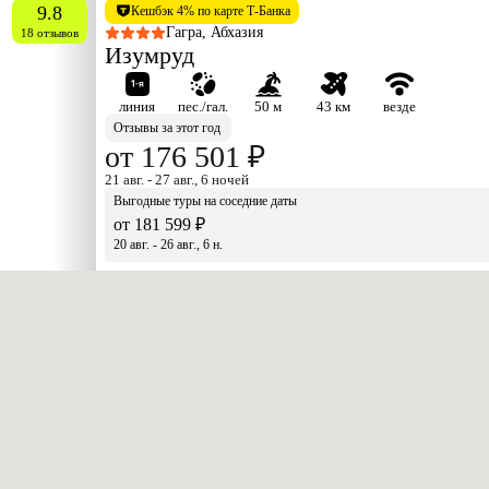
9.8
Кешбэк 4% по карте Т-Банка
Гагра, Абхазия
18 отзывов
Изумруд
линия
пес./гал.
50 м
43 км
везде
Отзывы за этот год
от 176 501 ₽
21 авг. - 27 авг., 6 ночей
Выгодные туры на соседние даты
от 181 599 ₽
20 авг. - 26 авг., 6 н.