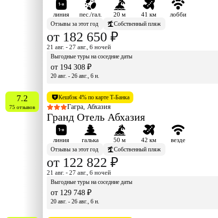
линия
пес./гал.
20 м
41 км
лобби
Отзывы за этот год
Собственный пляж
от 182 650 ₽
21 авг. - 27 авг., 6 ночей
Выгодные туры на соседние даты
от 194 308 ₽
20 авг. - 26 авг., 6 н.
7.2
Кешбэк 4% по карте Т-Банка
Гагра, Абхазия
75 отзывов
Гранд Отель Абхазия
линия
галька
50 м
42 км
везде
Отзывы за этот год
Собственный пляж
от 122 822 ₽
21 авг. - 27 авг., 6 ночей
Выгодные туры на соседние даты
от 129 748 ₽
20 авг. - 26 авг., 6 н.