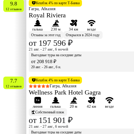
9.8
Кешбэк 4% по карте Т-Банка
Гагра, Абхазия
12 отзывов
Royal Riviera
галька
230 м
34 км
везде
Отзывы за этот год
Открылся в 2024 году
от 197 596 ₽
21 авг. - 27 авг., 6 ночей
Выгодные туры на соседние даты
от 208 918 ₽
20 авг. - 26 авг., 6 н.
7.7
Кешбэк 4% по карте Т-Банка
Гагра, Абхазия
12 отзывов
Wellness Park Hotel Gagra
линия
галька
20 м
42 км
везде
Собственный пляж
от 151 901 ₽
21 авг. - 27 авг., 6 ночей
Выгодные туры на соседние даты