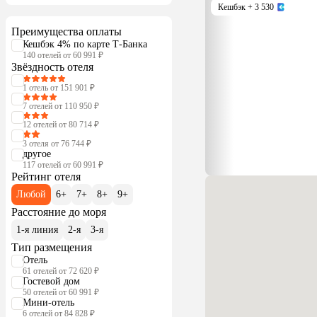
Кешбэк
+ 3 530
Преимущества оплаты
Кешбэк 4% по карте Т-Банка
140 отелей от 60 991 ₽
Звёздность отеля
1 отель от 151 901 ₽
7 отелей от 110 950 ₽
12 отелей от 80 714 ₽
3 отеля от 76 744 ₽
другое
117 отелей от 60 991 ₽
Рейтинг отеля
Любой
6+
7+
8+
9+
Расстояние до моря
1-я линия
2-я
3-я
Тип размещения
Отель
61 отелей от 72 620 ₽
Гостевой дом
50 отелей от 60 991 ₽
Мини-отель
6 отелей от 84 828 ₽