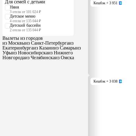
Для семей с детьми
Кешбэк
+ 3 951
Няня
3 отеля от 101 024 ₽
Детское меню
4 отеля от 135 044 ₽
Детский бассейн
2 отеля от 135 044 ₽
Вылеты из городов
из Москвы
из Санкт-Петербурга
из
Екатеринбурга
из Казани
из Самары
из
Уфы
из Новосибирска
из Нижнего
Новгорода
из Челябинска
из Омска
Кешбэк
+ 3 038