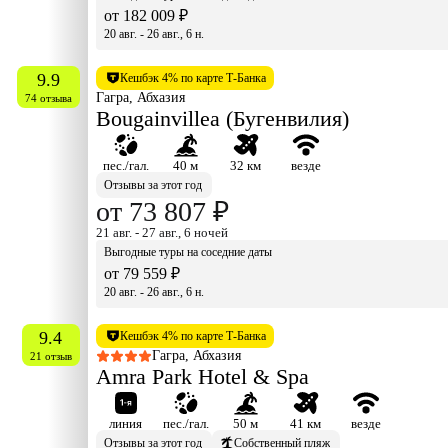
от 182 009 ₽
20 авг. - 26 авг., 6 н.
9.9
Кешбэк 4% по карте Т-Банка
Гагра, Абхазия
74 отзыва
Bougainvillea (Бугенвилия)
пес./гал.
40 м
32 км
везде
Отзывы за этот год
от 73 807 ₽
21 авг. - 27 авг., 6 ночей
Выгодные туры на соседние даты
от 79 559 ₽
20 авг. - 26 авг., 6 н.
9.4
Кешбэк 4% по карте Т-Банка
Гагра, Абхазия
21 отзыв
Amra Park Hotel & Spa
линия
пес./гал.
50 м
41 км
везде
Отзывы за этот год
Собственный пляж