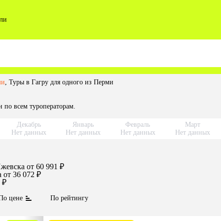
ли
ми
,
Туры в Гагру для одного из Перми
 по всем туроператорам.
Декабрь
Январь
Февраль
Март
Нет данных
Нет данных
Нет данных
Нет данных
жевска
от 60 991 ₽
а
от 36 072 ₽
 ₽
По цене
По рейтингу