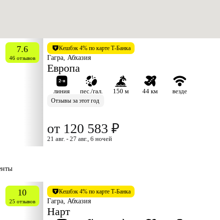
7.6
Кешбэк 4% по карте Т-Банка
Гагра, Абхазия
46 отзывов
Европа
линия
пес./гал.
150 м
44 км
везде
Отзывы за этот год
от 120 583 ₽
21 авг. - 27 авг., 6 ночей
енты
10
Кешбэк 4% по карте Т-Банка
Гагра, Абхазия
25 отзывов
Нарт