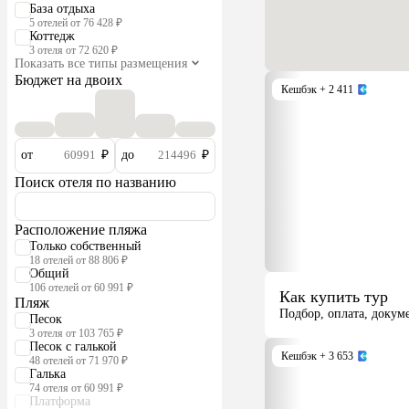
База отдыха
5 отелей от 76 428 ₽
Коттедж
3 отеля от 72 620 ₽
Показать все типы размещения
Бюджет на двоих
Кешбэк
+ 2 411
от
₽
до
₽
Поиск отеля по названию
Расположение пляжа
Только собственный
18 отелей от 88 806 ₽
Общий
106 отелей от 60 991 ₽
Как купить тур
Пляж
Подбор, оплата, докум
Песок
3 отеля от 103 765 ₽
Песок с галькой
Кешбэк
+ 3 653
48 отелей от 71 970 ₽
Галька
74 отеля от 60 991 ₽
Платформа