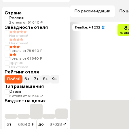
По рекомендации
По ц
Страна
Россия
2 отеля от 61 640 ₽
Звёздность отеля
8
Кешбэк
+ 1 232
47 от
Нет отелей
Нет отелей
1 отель от 78 640 ₽
1 отель от 61 640 ₽
другое
Нет отелей
Рейтинг отеля
Любой
6+
7+
8+
9+
Тип размещения
Отель
2 отеля от 61 640 ₽
Бюджет на двоих
от
₽
до
₽