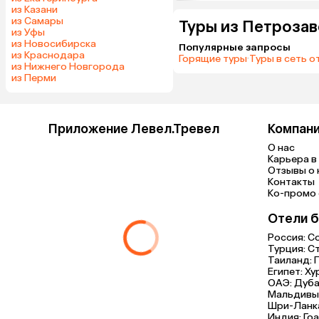
из Казани
из Самары
Туры из Петрозав
из Уфы
из Новосибирска
Популярные запросы
из Краснодара
Горящие туры
·
Туры в сеть о
из Нижнего Новгорода
из Перми
Приложение Левел.Тревел
Компан
О нас
Карьера в 
Отзывы о 
Контакты
Ко-промо с
Отели б
Россия:
С
Турция:
С
Таиланд:
Египет:
Ху
ОАЭ:
Дуба
Мальдивы
Шри-Ланк
Индия:
Гоа