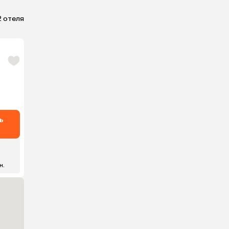
2 отеля
ь
н.