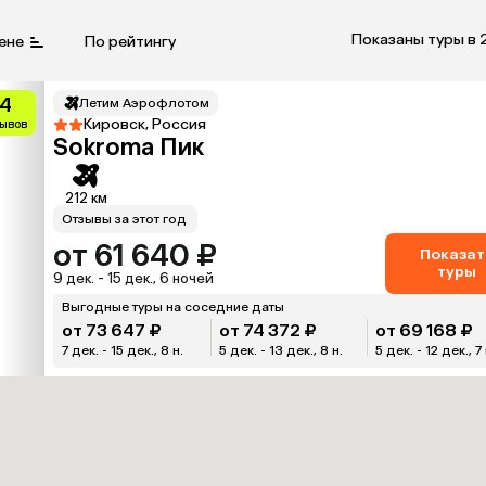
Показаны туры в 
ене
По рейтингу
.4
Летим Аэрофлотом
Кировск, Россия
зывов
Sokroma Пик
212 км
Отзывы за этот год
от 61 640 ₽
Показат
туры
9 дек. - 15 дек., 6 ночей
Выгодные туры на соседние даты
от 73 647 ₽
от 74 372 ₽
от 69 168 ₽
7 дек. - 15 дек., 8 н.
5 дек. - 13 дек., 8 н.
5 дек. - 12 дек., 7 