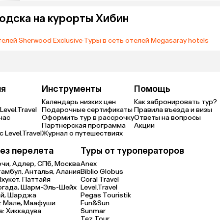
одска на курорты Хибин
телей Sherwood Exclusive
·
Туры в сеть отелей Megasaray hotels
ия
Инструменты
Помощь
Календарь низких цен
Как забронировать тур?
Level.Travel
Подарочные сертификаты
Правила въезда и визы
нас
Оформить тур в рассрочку
Ответы на вопросы
Партнерская программа
Акции
 Level.Travel
Журнал о путешествиях
ез перелета
Туры от туроператоров
очи,
Адлер,
СПб,
Москва
Anex
тамбул,
Анталья,
Алания
Biblio Globus
Пхукет,
Паттайя
Coral Travel
ргада,
Шарм-Эль-Шейх
Level.Travel
й,
Шарджа
Pegas Touristik
:
Мале,
Маафуши
Fun&Sun
а:
Хиккадува
Sunmar
Tez Tour