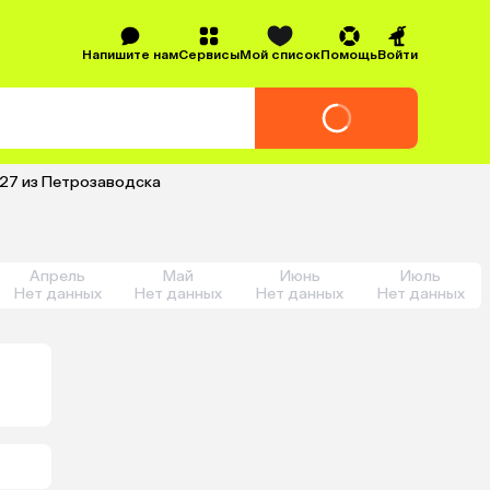
Напишите нам
Сервисы
Мой список
Помощь
Войти
027 из Петрозаводска
Апрель
Май
Июнь
Июль
Нет данных
Нет данных
Нет данных
Нет данных