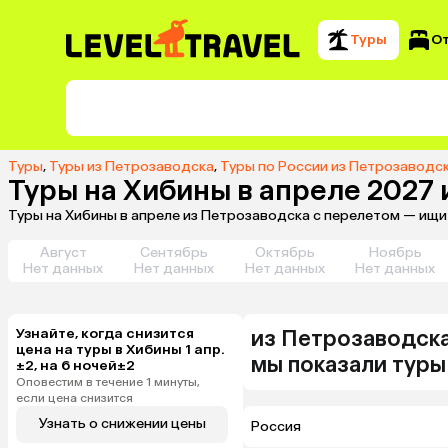
Туры
О
Туры
,
Туры из Петрозаводска
,
Туры по России из Петрозаводс
Туры на Хибины в апреле 2027
Туры на Хибины в апреле из Петрозаводска с перелетом — ищи
Август
Сентябрь
Октябрь
Ноябрь
Нет данных
Нет данных
Нет данных
Нет данных
Узнайте, когда снизится
из
Петрозаводск
цена на туры в Хибины 1 апр.
мы показали туры
±2, на 6 ночей±2
Оповестим в течение 1 минуты,
если цена снизится
Узнать о снижении цены
Россия