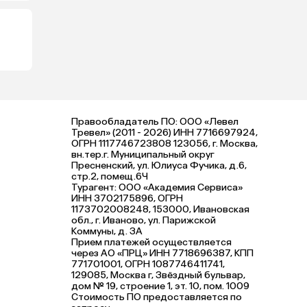
Правообладатель ПО: ООО «Левел
Тревел» (2011 - 2026) ИНН 7716697924,
ОГРН 1117746723808 123056, г. Москва,
вн.тер.г. Муниципальный округ
Пресненский, ул. Юлиуса Фучика, д.6,
стр.2, помещ.6Ч
Турагент: ООО «Академия Сервиса»
ИНН 3702175896, ОГРН
1173702008248, 153000, Ивановская
обл., г. Иваново, ул. Парижской
Коммуны, д. ЗА
Прием платежей осуществляется
через АО «ПРЦ» ИНН 7718696387, КПП
771701001, ОГРН 1087746411741,
129085, Москва г, Звёздный бульвар,
дом № 19, строение 1, эт. 10, пом. 1009
Стоимость ПО предоставляется по