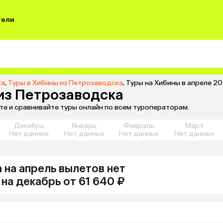
тели
ка
,
Туры в Хибины из Петрозаводска
,
Туры на Хибины в апреле 2
 из Петрозаводска
те и сравнивайте туры онлайн по всем туроператорам.
Декабрь
Январь
Февраль
Март
Нет данных
Нет данных
Нет данных
Нет данных
а
на апрель
вылетов нет
на
декабрь
от 61 640 ₽