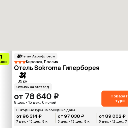
1
Летим Аэрофлотом
Кировск, Россия
зывов
Отель Sokroma Гиперборея
35 км
Отзывы за этот год
от 78 640 ₽
Показат
туры
9 дек. - 15 дек., 6 ночей
Выгодные туры на соседние даты
от 96 314 ₽
от 97 038 ₽
от 89 002 ₽
7 дек. - 15 дек., 8 н.
5 дек. - 13 дек., 8 н.
5 дек. - 12 дек., 7 