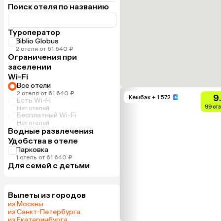
Поиск отеля по названию
Туроператор
Biblio Globus
2 отеля от 61 640 ₽
Ограничения при
заселении
Wi-Fi
Все отели
2 отеля от 61 640 ₽
9.
Кешбэк
+ 1 572
Есть Wi-Fi
99 от
Нет отелей
Бесплатный Wi-Fi
Нет отелей
Водные развлечения
Удобства в отеле
Парковка
1 отель от 61 640 ₽
Для семей с детьми
Вылеты из городов
из Москвы
из Санкт-Петербурга
из Екатеринбурга