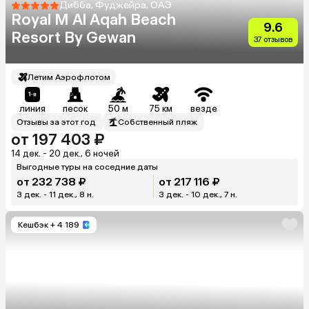
Дибба, Фуджейра, ОАЭ
Royal M Al Aqah Beach
9.6
Resort By Gewan
37 отзывов
Летим Аэрофлотом
линия
песок
50 м
75 км
везде
Отзывы за этот год
Собственный пляж
от 197 403 ₽
14 дек. - 20 дек., 6 ночей
Выгодные туры на соседние даты
от 232 738 ₽
от 217 116 ₽
3 дек. - 11 дек., 8 н.
3 дек. - 10 дек., 7 н.
Кешбэк
+ 4 189