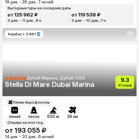
19 дек. - 26 дек., 7 ночей
Выгодные туры на соседние даты
от 125 962 ₽
от 119 538 ₽
3 дек. - 11 дек., 8 н.
3 дек. - 10 дек., 7 н.
Кешбэк
+ 3 861
Дубай Марина, Дубай, ОАЭ
9.3
Stella Di Mare Dubai Marina
41 отзыв
Летим Аэрофлотом
линия
песок
830 м
38 км
Отзывы за этот год
от 193 055 ₽
14 дек. - 20 дек., 6 ночей