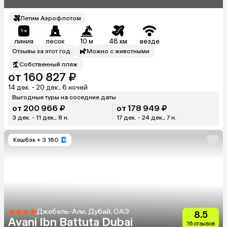
Летим Аэрофлотом
линия
песок
10 м
48 км
везде
Отзывы за этот год
Можно с животными
Собственный пляж
от 160 827 ₽
14 дек. - 20 дек., 6 ночей
Выгодные туры на соседние даты
от 200 966 ₽
от 178 949 ₽
3 дек. - 11 дек., 8 н.
17 дек. - 24 дек., 7 н.
Кешбэк
+ 3 160
Джебель-Али, Дубай, ОАЭ
8.5
Avani Ibn Battuta Dubai
16 отзывов