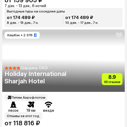
от 159 905 ₽
7 дек. - 13 дек., 6 ночей
Выгодные туры на соседние даты
от 174 489 ₽
от 174 489 ₽
8 дек. - 15 дек., 7 н.
10 дек. - 17 дек., 7 н.
Кешбэк
+ 2 376
Шарджа, ОАЭ
Holiday International
8.9
Sharjah Hotel
65 отзывов
Летим Аэрофлотом
песок
19 км
везде
Отзывы за этот год
от 118 816 ₽