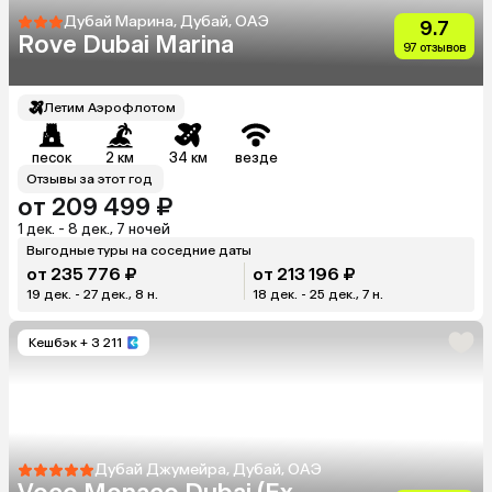
Дубай Марина, Дубай, ОАЭ
9.7
Rove Dubai Marina
97 отзывов
Летим Аэрофлотом
песок
2 км
34 км
везде
Отзывы за этот год
от 209 499 ₽
1 дек. - 8 дек., 7 ночей
Выгодные туры на соседние даты
от 235 776 ₽
от 213 196 ₽
19 дек. - 27 дек., 8 н.
18 дек. - 25 дек., 7 н.
Кешбэк
+ 3 211
Дубай Джумейра, Дубай, ОАЭ