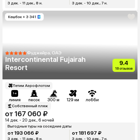
3 дек. - 11 дек., 8 н.
3 дек. - 10 дек., 7 н.
Кешбэк
+ 3 341
Фуджейра, ОАЭ
Intercontinental Fujairah
9.4
Resort
18 отзывов
Летим Аэрофлотом
линия
песок
300 м
129 км
лобби
Собственный пляж
от 167 060 ₽
14 дек. - 20 дек., 6 ночей
Выгодные туры на соседние даты
от 193 066 ₽
от 181 697 ₽
3 дек. - 11 дек., 8 н.
3 дек. - 10 дек., 7 н.