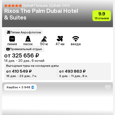
Дубай Пальма, Дубай, ОАЭ
Rixos The Palm Dubai Hotel
9.9
& Suites
16 отзывов
Летим Аэрофлотом
линия
песок
50 м
47 км
везде
Премиальный отдых
от 325 656 ₽
14 дек. - 20 дек., 6 ночей
Выгодные туры на соседние даты
от 410 549 ₽
от 493 863 ₽
16 дек. - 23 дек., 7 н.
3 дек. - 11 дек., 8 н.
Кешбэк
+ 3 948