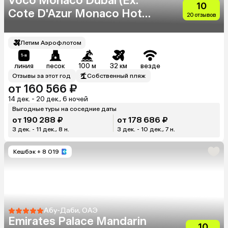
Voco Monaco Dubai (Ex.
10
Cote D'Azur Monaco Hotel)
20 отзывов
(Adults Only 18+)
Летим Аэрофлотом
линия
песок
100 м
32 км
везде
Отзывы за этот год
Собственный пляж
от 160 566 ₽
14 дек. - 20 дек., 6 ночей
Выгодные туры на соседние даты
от 190 288 ₽
от 178 686 ₽
3 дек. - 11 дек., 8 н.
3 дек. - 10 дек., 7 н.
Кешбэк
+ 8 019
Абу-Даби, ОАЭ
Emirates Palace Mandarin
10