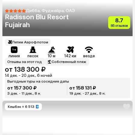
Дибба, Фуджейра, ОАЭ
Radisson Blu Resort
8.7
Fujairah
85 отзывов
Летим Аэрофлотом
линия
песок
10 м
142 км
везде
Отзывы за этот год
Собственный пляж
от 138 300 ₽
14 дек. - 20 дек., 6 ночей
Выгодные туры на соседние даты
от 157 300 ₽
от 158 131 ₽
3 дек. - 11 дек., 8 н.
19 дек. - 27 дек., 8 н.
Кешбэк
+ 6 513