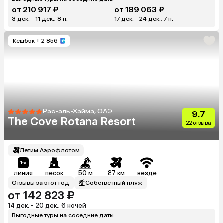
от 210 917 ₽
от 189 063 ₽
3 дек. - 11 дек., 8 н.
17 дек. - 24 дек., 7 н.
Кешбэк
+ 2 856
Рас-аль-Хайма, ОАЭ
9.7
The Cove Rotana Resort
22 отзыва
Летим Аэрофлотом
линия
песок
50 м
87 км
везде
Отзывы за этот год
Собственный пляж
от 142 823 ₽
14 дек. - 20 дек., 6 ночей
Выгодные туры на соседние даты