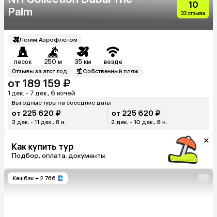
10
Palm
33 отзыва
Летим Аэрофлотом
песок
250 м
35 км
везде
Отзывы за этот год
Собственный пляж
от 189 159 ₽
1 дек. - 7 дек., 6 ночей
Выгодные туры на соседние даты
от 225 620 ₽
от 225 620 ₽
3 дек. - 11 дек., 8 н.
2 дек. - 10 дек., 8 н.
Как купить тур
Подбор, оплата, документы
Кешбэк
+ 2 766