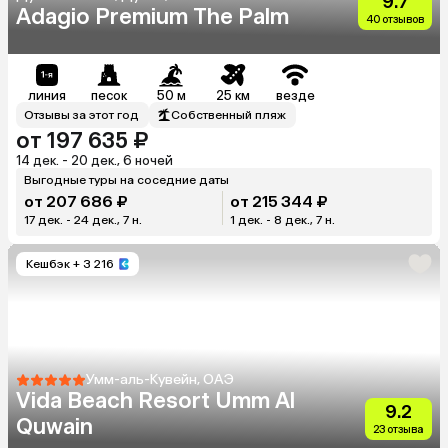
9.7
Adagio Premium The Palm
40 отзывов
линия
песок
50 м
25 км
везде
Отзывы за этот год
Собственный пляж
от 197 635 ₽
14 дек. - 20 дек., 6 ночей
Выгодные туры на соседние даты
от 207 686 ₽
от 215 344 ₽
17 дек. - 24 дек., 7 н.
1 дек. - 8 дек., 7 н.
Кешбэк
+ 3 216
Умм-аль-Кувейн, ОАЭ
Vida Beach Resort Umm Al
9.2
Quwain
23 отзыва