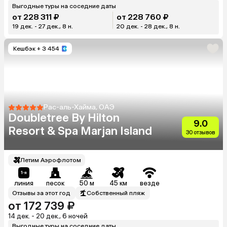
Выгодные туры на соседние даты
от 228 311 ₽
от 228 760 ₽
19 дек. - 27 дек., 8 н.
20 дек. - 28 дек., 8 н.
Кешбэк
+ 3 454
Рас-аль-Хайма, ОАЭ
Doubletree By Hilton
9.0
Resort & Spa Marjan Island
30 отзывов
Летим Аэрофлотом
линия
песок
50 м
45 км
везде
Отзывы за этот год
Собственный пляж
от 172 739 ₽
14 дек. - 20 дек., 6 ночей
Выгодные туры на соседние даты