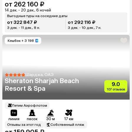
от 262 160 ₽
14 дек. - 20 дек., 6 ночей
Выгодные туры на соседние даты
от 322 847 ₽
от 292 116 ₽
3 дек. - 11 дек., 8 н.
3 дек. - 10 дек., 7 н.
Кешбэк
+ 3 198
Шарджа, ОАЭ
Sheraton Sharjah Beach
9.0
Resort & Spa
107 отзывов
Летим Аэрофлотом
линия
песок
30 м
17 км
Отзывы за этот год
Собственный пляж