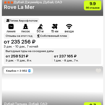
Дубай Джумейра, Дубай, ОАЭ
9.9
Rove La Mer
86 отзывов
Летим Аэрофлотом
линия
песок
50 м
15 км
везде
Отзывы за этот год
Собственный пляж
от 235 256 ₽
3 дек. - 10 дек., 7 ночей
Выгодные туры на соседние даты
от 258 521 ₽
от 237 165 ₽
3 дек. - 11 дек., 8 н.
1 дек. - 8 дек., 7 н.
Кешбэк
+ 3 952
Дубай Пальма, Дубай, ОАЭ