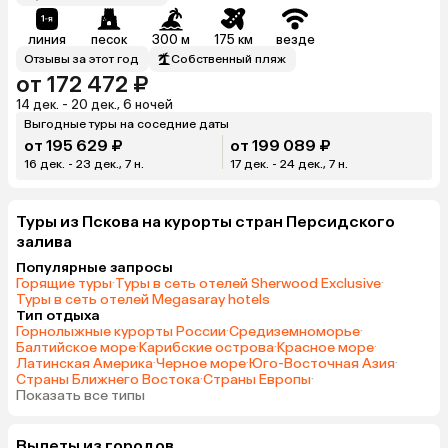
линия
песок
300 м
175 км
везде
Отзывы за этот год
Собственный пляж
от 172 472 ₽
14 дек. - 20 дек., 6 ночей
Выгодные туры на соседние даты
от 195 629 ₽
от 199 089 ₽
16 дек. - 23 дек., 7 н.
17 дек. - 24 дек., 7 н.
Туры из Пскова на курорты стран Персидского
залива
Популярные запросы
Горящие туры
·
Туры в сеть отелей Sherwood Exclusive
·
Туры в сеть отелей Megasaray hotels
Тип отдыха
Горнолыжные курорты России
·
Средиземноморье
·
Балтийское море
·
Карибские острова
·
Красное море
·
Латинская Америка
·
Черное море
·
Юго-Восточная Азия
·
Страны Ближнего Востока
·
Страны Европы
·
Показать все типы
Вылеты из городов