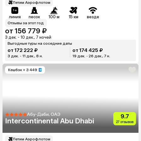
Летим Аэрофлотом
линия
песок
100 м
15 км
везде
Отзывы за этот год
от 156 779 ₽
3 дек. - 10 дек., 7 ночей
Выгодные туры на соседние даты
от 172 222 ₽
от 174 425 ₽
3 дек. - 11 дек., 8 н.
19 дек. - 26 дек., 7 н.
Кешбэк
+ 3 449
Абу-Даби, ОАЭ
9.7
Intercontinental Abu Dhabi
27 отзывов
Летим Аэрофлотом