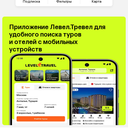
Саудовская Аравия
Куба
Подписка
Фильтры
Карта
Греция
Таджикистан
Венгрия
Болгария
Приложение Левел.Тревел для
удобного поиска туров
и отелей с мобильных
устройств