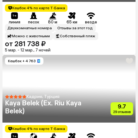
Кешбэк 4% по карте Т-Банка
линия
песок
80 м
65 км
везде
Двухкомнатные номера
Отзывы за этот год
Можно с животными
Собственный пляж
от 281 738 ₽
5 мар. - 12 мар., 7 ночей
Кешбэк
+ 4 763
Кадрие, Турция
Kaya Belek (Ex. Riu Kaya
9.7
Belek)
29 отзывов
Кешбэк 4% по карте Т-Банка