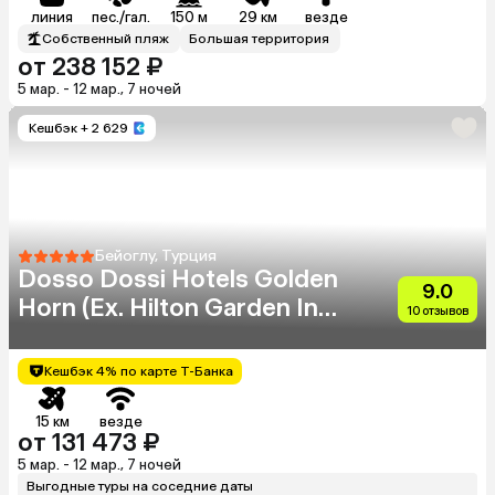
линия
пес./гал.
150 м
29 км
везде
Собственный пляж
Большая территория
от 238 152 ₽
5 мар. - 12 мар., 7 ночей
Кешбэк
+ 2 629
Бейоглу, Турция
Dosso Dossi Hotels Golden
9.0
Horn (Eх. Hilton Garden Inn
10 отзывов
Golden Horn)
Кешбэк 4% по карте Т-Банка
15 км
везде
от 131 473 ₽
5 мар. - 12 мар., 7 ночей
Выгодные туры на соседние даты