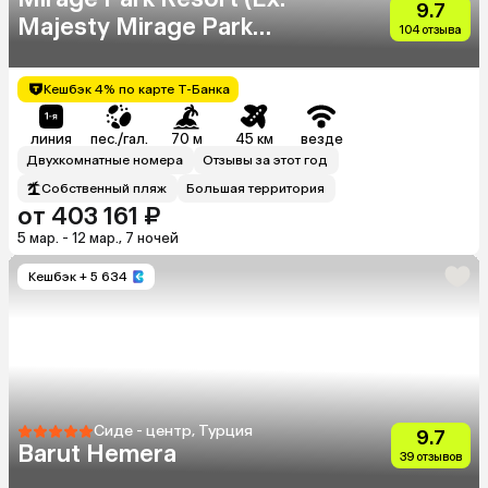
9.7
Majesty Mirage Park
104 отзыва
Resort)
Кешбэк 4% по карте Т-Банка
линия
пес./гал.
70 м
45 км
везде
Двухкомнатные номера
Отзывы за этот год
Собственный пляж
Большая территория
от 403 161 ₽
5 мар. - 12 мар., 7 ночей
Кешбэк
+ 5 634
Сиде - центр, Турция
9.7
Barut Hemera
39 отзывов