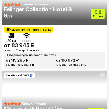
Ереван, Армения
Felinger Collection Hotel &
9.6
Spa
21 отзыв
Кешбэк 4% по карте Т-Банка
20 км
везде
от 83 945 ₽
5 мар. - 11 мар., 6 ночей
Выгодные туры на соседние даты
от 115 285 ₽
от 116 672 ₽
5 мар. - 13 мар., 8 н.
17 мар. - 25 мар., 8 н.
Кешбэк
+ 8 063
Гёйнюк, Турция
Mirage Park Resort (Ex.