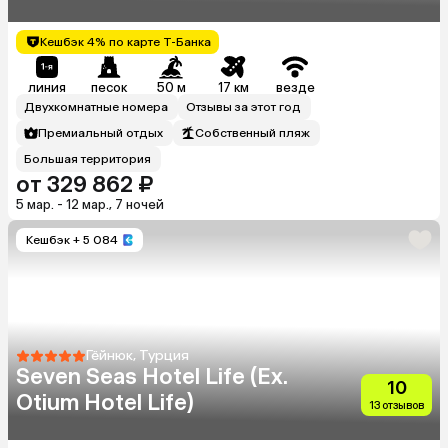
Кешбэк 4% по карте Т-Банка
линия
песок
50 м
17 км
везде
Двухкомнатные номера
Отзывы за этот год
Премиальный отдых
Собственный пляж
Большая территория
от 329 862 ₽
5 мар. - 12 мар., 7 ночей
Кешбэк
+ 5 084
Гёйнюк, Турция
Seven Seas Hotel Life (Ex.
10
Otium Hotel Life)
13 отзывов