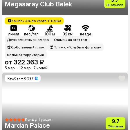
Megasaray Club Belek
38 отзывов
Кешбэк 4% по карте Т-Банка
линия
пес./гал.
100 м
32 км
везде
Двухкомнатные номера
Отзывы за этот год
Собственный пляж
Пляж с «Голубым флагом»
Большая территория
от 322 363 ₽
5 мар. - 12 мар., 7 ночей
Кешбэк
+ 6 597
Кунду, Турция
9.7
Mardan Palace
24 отзыва