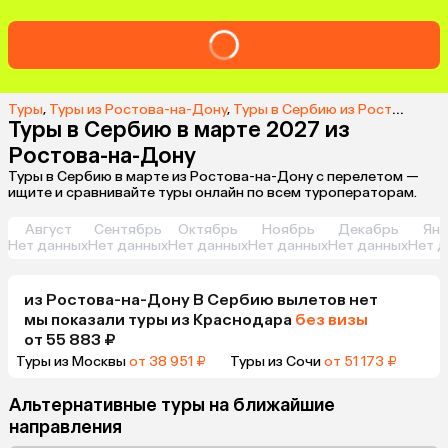
Туры
,
Туры из Ростова-на-Дону
,
Туры в Сербию из Ростова-на-Дону
Туры в Сербию в марте 2027 из
Ростова-на-Дону
Туры в Сербию в марте из Ростова-на-Дону с перелетом —
ищите и сравнивайте туры онлайн по всем туроператорам.
Август
Сентябрь
Октябрь
Ноябрь
Декабрь
Янв
Нет данных
Нет данных
Нет данных
Нет данных
Нет данных
Нет д
из
Ростова-на-Дону
В Сербию
вылетов нет
мы показали туры
из
Краснодара
без визы
от 55 883 ₽
Туры из Москвы
от 38 951 ₽
Туры из Сочи
от 51 173 ₽
Альтернативные туры на ближайшие
направления