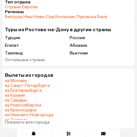
Тип отдыха
Страны Европы
Регионы
Белград
·
Ниш
·
Нови-Сад
·
Копаоник
·
Луковска Баня
Туры из Ростова-на-Дону в другие страны
Турция
Россия
Египет
Абхазия
Таиланд
Вьетнам
Остальные страны
ОАЭ
Мальдивы
Тунис
Грузия
Вылеты из городов
Беларусь
Армения
из Москвы
Сейшелы
Шри-Ланка
из Санкт-Петербурга
из Екатеринбурга
Казахстан
Азербайджан
из Казани
Узбекистан
Индия
из Самары
из Новосибирска
Катар
Кипр
из Краснодара
Малайзия
Филиппины
из Нижнего Новгорода
из Тюмени
Киргизия
Иордания
Показать все города
из Челябинска
Гонконг
Венесуэла