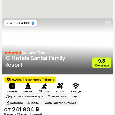
Кешбэк
+ 4 838
Кадрие, Турция
IC Hotels Santai Family
9.5
Resort
30 отзывов
Кешбэк 4% по карте Т-Банка
линия
песок
200 м
25 км
везде
Двухкомнатные номера
Отзывы за этот год
Собственный пляж
Большая территория
от 241 904 ₽
5 мар. - 12 мар., 7 ночей