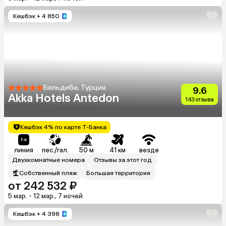
Кешбэк
+ 4 850
Бельдиби, Турция
9.6
Akka Hotels Antedon
143 отзыва
Кешбэк 4% по карте Т-Банка
линия
пес./гал.
50 м
41 км
везде
Двухкомнатные номера
Отзывы за этот год
Собственный пляж
Большая территория
от 242 532 ₽
5 мар. - 12 мар., 7 ночей
Кешбэк
+ 4 398