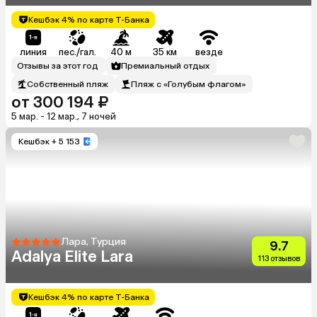
Кешбэк 4% по карте Т-Банка
линия
пес./гал.
40 м
35 км
везде
Отзывы за этот год
Премиальный отдых
Собственный пляж
Пляж с «Голубым флагом»
от 300 194 ₽
5 мар. - 12 мар., 7 ночей
Кешбэк
+ 5 153
Лара, Турция
9.7
Adalya Elite Lara
113 отзывов
Кешбэк 4% по карте Т-Банка