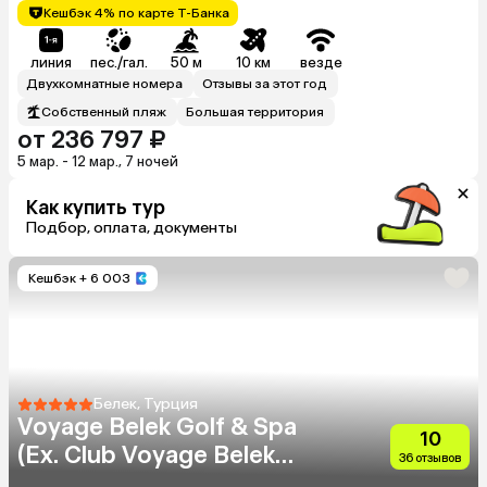
Кешбэк 4% по карте Т-Банка
линия
пес./гал.
50 м
10 км
везде
Двухкомнатные номера
Отзывы за этот год
Собственный пляж
Большая территория
от 236 797 ₽
5 мар. - 12 мар., 7 ночей
Как купить тур
Подбор, оплата, документы
Кешбэк
+ 6 003
Белек, Турция
Voyage Belek Golf & Spa
10
(Ex. Club Voyage Belek
36 отзывов
Select)