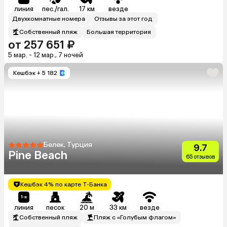
линия
пес./гал.
17 км
везде
Двухкомнатные номера
Отзывы за этот год
Собственный пляж
Большая территория
от 257 651 ₽
5 мар. - 12 мар., 7 ночей
Кешбэк
+ 5 182
Белек, Турция
9.7
Pine Beach
65 отзывов
Кешбэк 4% по карте Т-Банка
линия
песок
20 м
33 км
везде
Собственный пляж
Пляж с «Голубым флагом»