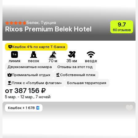
Белек, Турция
9.7
Rixos Premium Belek Hotel
60 отзывов
Кешбэк 4% по карте Т-Банка
линия
песок
70 м
35 км
везде
Двухкомнатные номера
Отзывы за этот год
Премиальный отдых
Собственный пляж
Пляж с «Голубым флагом»
Большая территория
от 387 156 ₽
5 мар. - 12 мар., 7 ночей
Кешбэк
+ 1 678