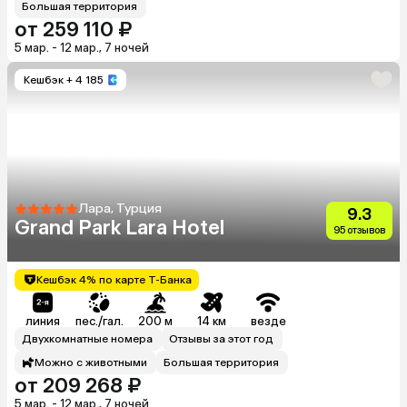
Большая территория
от 259 110 ₽
5 мар. - 12 мар., 7 ночей
Кешбэк
+ 4 185
Лара, Турция
9.3
Grand Park Lara Hotel
95 отзывов
Кешбэк 4% по карте Т-Банка
линия
пес./гал.
200 м
14 км
везде
Двухкомнатные номера
Отзывы за этот год
Можно с животными
Большая территория
от 209 268 ₽
5 мар. - 12 мар., 7 ночей