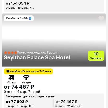
от 154 054 ₽
9 мар. - 16 мар., 7 н.
Кешбэк
+ 1 489
Кючюкчекмедже, Турция
10
Seyithan Palace Spa Hotel
9 отзывов
Кешбэк 4% по карте Т-Банка
45 км
везде
от 74 467 ₽
9 мар. - 16 мар., 7 ночей
Выгодные туры на соседние даты
от 77 603 ₽
от 74 467 ₽
5 мар. - 13 мар., 8 н.
5 мар. - 12 мар., 7 н.