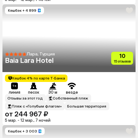
Кешбэк
+ 4 899
Лара, Турция
10
Baia Lara Hotel
15 отзывов
Кешбэк 4% по карте Т-Банка
линия
песок
30 м
везде
Отзывы за этот год
Собственный пляж
Пляж с «Голубым флагом»
Большая территория
от 244 967 ₽
5 мар. - 12 мар., 7 ночей
Кешбэк
+ 3 003