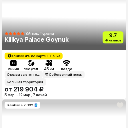
Гёйнюк, Турция
9.7
Kilikya Palace Goynuk
47 отзывов
Кешбэк 4% по карте Т-Банка
линия
пес./гал.
45 км
везде
Отзывы за этот год
Собственный пляж
Большая территория
от 219 904 ₽
5 мар. - 12 мар., 7 ночей
Кешбэк
+ 2 392