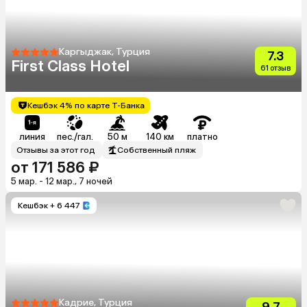
Каргыджак, Турция
7.3
First Class Hotel
61 отзыв
Кешбэк 4% по карте Т-Банка
линия
пес./гал.
50 м
140 км
платно
Отзывы за этот год
Собственный пляж
от 171 586 ₽
5 мар. - 12 мар., 7 ночей
Кешбэк
+ 6 447
Кадрие, Турция
9.7