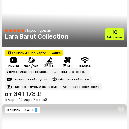
Лара, Турция
10
Lara Barut Collection
54 отзыва
Кешбэк 4% по карте Т-Банка
линия
пес./гал.
350 м
15 км
везде
Двухкомнатные номера
Отзывы за этот год
Премиальный отдых
Собственный пляж
Пляж с «Голубым флагом»
Большая территория
от 341 173 ₽
5 мар. - 12 мар., 7 ночей
Кешбэк
+ 3 431