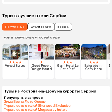
Туры в лучшие отели Сербии
Популярные
Отели со SPA
5 звезд
Туры в популярные у гостей отели
★
★
★
★
★
★
★
★
★
★
★
Veneti Suites
Good People
Garni Hotel Le
Belgrade Inn
D
Design Hostel
Petit Piaf
Garni Hotel
Туры из Ростова-на-Дону на курорты Сербии
Популярные запросы
Зима
·
Весна
·
Лето
·
Осень
·
Туры в сеть отелей Sherwood Exclusive
·
Туры в сеть отелей Megasaray hotels