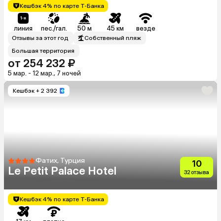
Кешбэк 4% по карте Т-Банка
линия
пес./гал.
50 м
45 км
везде
Отзывы за этот год
Собственный пляж
Большая территория
от 254 232 ₽
5 мар. - 12 мар., 7 ночей
Кешбэк
+ 2 392
Фатих, Турция
10
Le Petit Palace Hotel
32 отзыва
Кешбэк 4% по карте Т-Банка