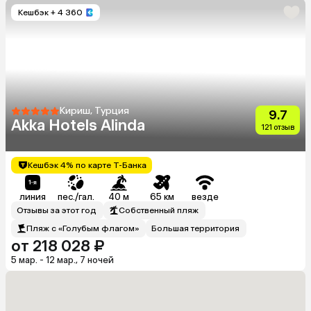
Кешбэк
+ 4 360
Кириш, Турция
9.7
Akka Hotels Alinda
121 отзыв
Кешбэк 4% по карте Т-Банка
линия
пес./гал.
40 м
65 км
везде
Отзывы за этот год
Собственный пляж
Пляж с «Голубым флагом»
Большая территория
от 218 028 ₽
5 мар. - 12 мар., 7 ночей