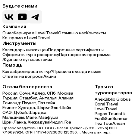
Будьте с нами
Компания
О нас
Карьера в Level.Travel
Отзывы о нас
Контакты
Ко-промо с Level.Travel
Инструменты
Календарь низких цен
Подарочные сертификаты
Оформить тур в рассрочку
Партнерская программа
Журнал о путешествиях
Помощь
Как забронировать тур?
Правила въезда и визы
Ответы на вопросы
Акции
Отели без перелета
Туры от
туроператоров
Россия:
Сочи,
Адлер,
СПб,
Москва
Турция:
Стамбул,
Анталья,
Алания
Anex
Biblio Globus
Таиланд:
Пхукет,
Паттайя
Coral Travel
Египет:
Хургада,
Шарм-Эль-Шейх
Level.Travel
ОАЭ:
Дубай,
Шарджа
Pegas Touristik
Мальдивы:
Мале,
Маафуши
Fun&Sun
Sunmar
Шри-Ланка:
Хиккадува
Индия:
Гоа
Tez Tour
Алеан
Правообладатель ПО: ООО «Левел Тревел» (2011 - 2026) ИНН
7716697924, ОГРН 1117746723808 123056, г. Москва, вн.тер.г.