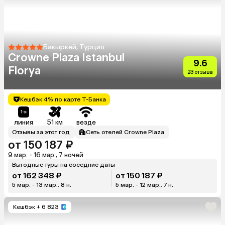
Бакыркёй, Турция
Crowne Plaza Istanbul
9.6
Florya
23 отзыва
Кешбэк 4% по карте Т-Банка
линия
51 км
везде
Отзывы за этот год
Сеть отелей Crowne Plaza
от 150 187 ₽
9 мар. - 16 мар., 7 ночей
Выгодные туры на соседние даты
от 162 348 ₽
от 150 187 ₽
5 мар. - 13 мар., 8 н.
5 мар. - 12 мар., 7 н.
Кешбэк
+ 6 823