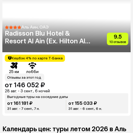
Аль Аин, ОАЭ
Radisson Blu Hotel &
9.5
Resort Al Ain (Ex. Hilton Al
10 отзывов
Ain)
Кешбэк 4% по карте Т-Банка
25 км
лобби
Отзывы за этот год
от 146 052 ₽
28 авг. - 3 сент., 6 ночей
Выгодные туры на соседние даты
от 161 181 ₽
от 155 033 ₽
31 авг. - 7 сент., 7 н.
31 авг. - 6 сент., 6 н.
Календарь цен: туры летом 2026 в Аль