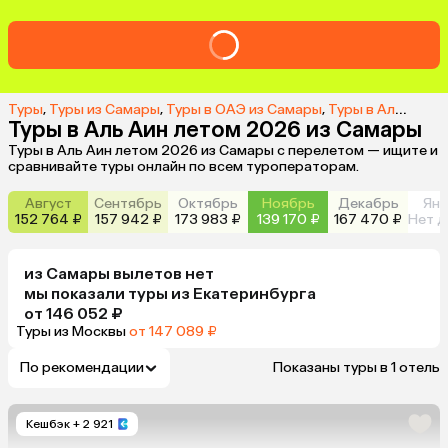
Туры
,
Туры из Самары
,
Туры в ОАЭ из Самары
,
Туры в Аль Аин из Самары
Туры в Аль Аин летом 2026 из Самары
Туры в Аль Аин летом 2026 из Самары с перелетом — ищите и
сравнивайте туры онлайн по всем туроператорам.
Август
Сентябрь
Октябрь
Ноябрь
Декабрь
Янв
152 764 ₽
157 942 ₽
173 983 ₽
139 170 ₽
167 470 ₽
Нет д
из
Самары
вылетов нет
мы показали туры
из
Екатеринбурга
от 146 052 ₽
Туры из Москвы
от 147 089 ₽
По рекомендации
Показаны туры в 1 отель
Кешбэк
+ 2 921