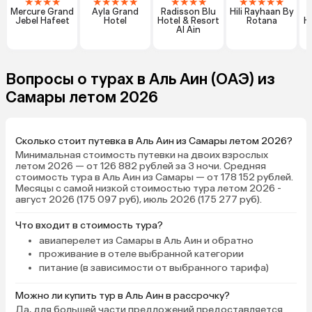
★
★
★
★
★
★
★
★
★
★
★
★
★
★
★
★
★
★
Mercure Grand
Ayla Grand
Radisson Blu
Hili Rayhaan By
Jebel Hafeet
Hotel
Hotel & Resort
Rotana
H
Al Ain
Вопросы о турах в Аль Аин (ОАЭ) из
Самары летом 2026
Сколько стоит путевка в Аль Аин из Самары летом 2026?
Минимальная стоимость путевки на двоих взрослых
летом 2026 — от 126 882 рублей за 3 ночи. Средняя
стоимость тура в Аль Аин из Самары — от 178 152 рублей.
Месяцы с самой низкой стоимостью тура летом 2026 -
август 2026 (175 097 руб), июль 2026 (175 277 руб).
Что входит в стоимость тура?
авиаперелет из Самары в Аль Аин и обратно
проживание в отеле выбранной категории
питание (в зависимости от выбранного тарифа)
Можно ли купить тур в Аль Аин в рассрочку?
Да, для большей части предложений предоставляется