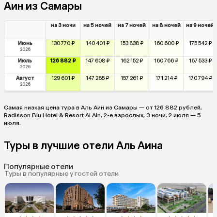
Аин из Самары
на 3 ночи
на 5 ночей
на 7 ночей
на 8 ночей
на 9 ночей
Июнь
130 770 ₽
140 401 ₽
153 838 ₽
160 600 ₽
175 542 ₽
2026
Июль
126 882 ₽
147 608 ₽
162 152 ₽
160 766 ₽
167 533 ₽
2026
Август
129 601 ₽
147 265 ₽
157 261 ₽
171 214 ₽
170 794 ₽
2026
Самая низкая цена тура в Аль Аин из Самары — от 126 882 рублей,
Radisson Blu Hotel & Resort Al Ain, 2-е взрослых, 3 ночи, 2 июля — 5
июля.
Туры в лучшие отели Аль Аина
Популярные отели
Туры в популярные у гостей отели