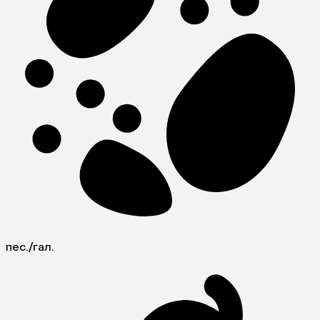
пес./гал.