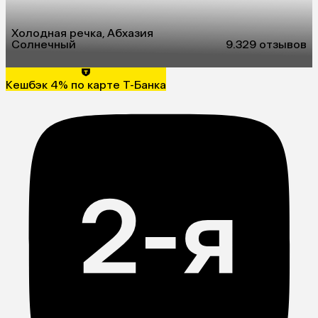
Холодная речка, Абхазия
Солнечный
9.3
29 отзывов
Кешбэк 4% по карте Т-Банка