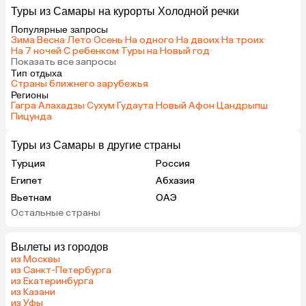
Туры из Самары на курорты Холодной речки
Популярные запросы
Зима
·
Весна
·
Лето
·
Осень
·
На одного
·
На двоих
·
На троих
·
На 7 ночей
·
С ребенком
·
Туры на Новый год
·
Показать все запросы
Тип отдыха
Страны ближнего зарубежья
Регионы
Гагра
·
Алахадзы
·
Сухум
·
Гудаута
·
Новый Афон
·
Цандрыпш
·
Пицунда
Туры из Самары в другие страны
Турция
Россия
Египет
Абхазия
Вьетнам
ОАЭ
Остальные страны
Мальдивы
Гонконг
Саудовская Аравия
Вылеты из городов
из Москвы
из Санкт-Петербурга
из Екатеринбурга
из Казани
из Уфы