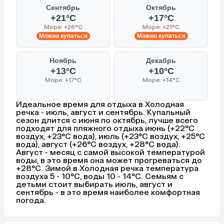
Сентябрь
Октябрь
+21°C
+17°C
Море: +26°C
Море: +21°C
Можно купаться
Можно купаться
Ноябрь
Декабрь
+13°C
+10°C
Море: +17°C
Море: +14°C
Идеальное время для отдыха в Холодная
речка - июль, август и сентябрь. Купальный
сезон длится с июня по октябрь, лучше всего
подходят для пляжного отдыха июнь (+22°C
воздух, +23°C вода), июль (+23°C воздух, +25°C
вода), август (+26°C воздух, +28°C вода).
Август - месяц с самой высокой температурой
воды, в это время она может прогреваться до
+28°C. Зимой в Холодная речка температура
воздуха 5 - 10°C, воды 10 - 14°C. Семьям с
детьми стоит выбирать июль, август и
сентябрь - в это время наиболее комфортная
погода.