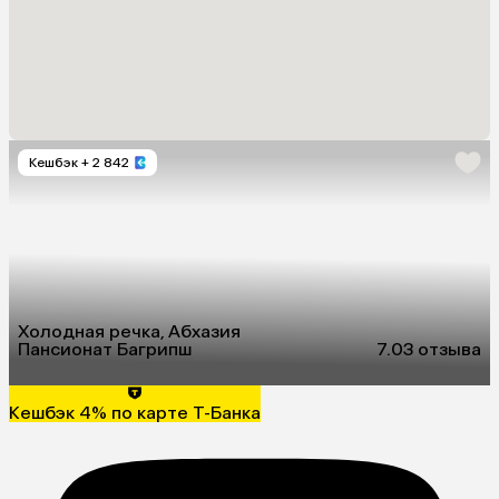
Кешбэк
+ 2 842
Холодная речка, Абхазия
Пансионат Багрипш
7.0
3 отзыва
Кешбэк 4% по карте Т-Банка