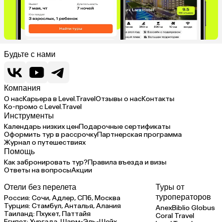
Будьте с нами
Компания
О нас
Карьера в Level.Travel
Отзывы о нас
Контакты
Ко-промо с Level.Travel
Инструменты
Календарь низких цен
Подарочные сертификаты
Оформить тур в рассрочку
Партнерская программа
Журнал о путешествиях
Помощь
Как забронировать тур?
Правила въезда и визы
Ответы на вопросы
Акции
Отели без перелета
Туры от
туроператоров
Россия:
Сочи,
Адлер,
СПб,
Москва
Турция:
Стамбул,
Анталья,
Алания
Anex
Biblio Globus
Таиланд:
Пхукет,
Паттайя
Coral Travel
Египет:
Хургада,
Шарм-Эль-Шейх