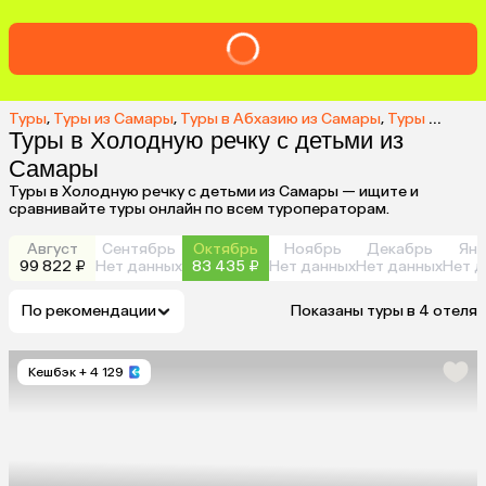
Туры
,
Туры из Самары
,
Туры в Абхазию из Самары
,
Туры в Холодную речку из Самары
Туры в Холодную речку с детьми из
Самары
Туры в Холодную речку с детьми из Самары — ищите и
сравнивайте туры онлайн по всем туроператорам.
Август
Сентябрь
Октябрь
Ноябрь
Декабрь
Янв
99 822 ₽
Нет данных
83 435 ₽
Нет данных
Нет данных
Нет д
По рекомендации
Показаны туры в 4 отеля
Кешбэк
+ 4 129