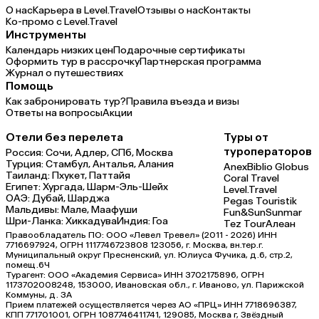
О нас
Карьера в Level.Travel
Отзывы о нас
Контакты
Ко-промо с Level.Travel
Инструменты
Календарь низких цен
Подарочные сертификаты
Оформить тур в рассрочку
Партнерская программа
Журнал о путешествиях
Помощь
Как забронировать тур?
Правила въезда и визы
Ответы на вопросы
Акции
Отели без перелета
Туры от
туроператоров
Россия:
Сочи,
Адлер,
СПб,
Москва
Турция:
Стамбул,
Анталья,
Алания
Anex
Biblio Globus
Таиланд:
Пхукет,
Паттайя
Coral Travel
Египет:
Хургада,
Шарм-Эль-Шейх
Level.Travel
ОАЭ:
Дубай,
Шарджа
Pegas Touristik
Мальдивы:
Мале,
Маафуши
Fun&Sun
Sunmar
Шри-Ланка:
Хиккадува
Индия:
Гоа
Tez Tour
Алеан
Правообладатель ПО: ООО «Левел Тревел» (2011 - 2026) ИНН
7716697924, ОГРН 1117746723808 123056, г. Москва, вн.тер.г.
Муниципальный округ Пресненский, ул. Юлиуса Фучика, д.6, стр.2,
помещ.6Ч
Турагент: ООО «Академия Сервиса» ИНН 3702175896, ОГРН
1173702008248, 153000, Ивановская обл., г. Иваново, ул. Парижской
Коммуны, д. ЗА
Прием платежей осуществляется через АО «ПРЦ» ИНН 7718696387,
КПП 771701001, ОГРН 1087746411741, 129085, Москва г, Звёздный