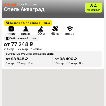
Лоо, Россия
8.4
Отель Акваград
66 отзывов
Кешбэк 4% по карте Т-Банка
линия
галька
100 м
48 км
везде
Собственный пляж
от 77 248 ₽
20 мар. - 27 мар., 7 ночей
Выгодные туры на соседние даты
от 93 848 ₽
от 98 400 ₽
9 мар. - 17 мар., 8 н.
10 мар. - 18 мар., 8 н.