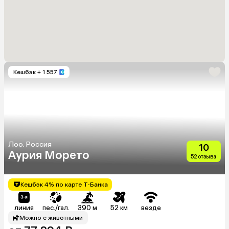
Кешбэк
+ 1 557
Лоо, Россия
10
Аурия Морето
52 отзыва
Кешбэк 4% по карте Т-Банка
линия
пес./гал.
390 м
52 км
везде
Можно с животными