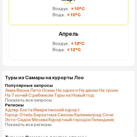
Воздух:
+10°C
Вода:
+10°C
Апрель
Воздух:
+13°C
Вода:
+12°C
Туры из Самары на курорты Лоо
Популярные запросы
Зима
·
Весна
·
Лето
·
Осень
·
На одного
·
На двоих
·
На троих
·
На 7 ночей
·
С ребенком
·
Туры на Новый год
·
Показать все запросы
Регионы
Адлер
·
Хоста
·
Имеретинский курорт
·
Город-Отель Бархатные Сезоны
·
Калининград
·
Сочи
·
Эсто-Садок
·
Москва
·
Курортный городок
·
Геленджик
·
Показать все регионы