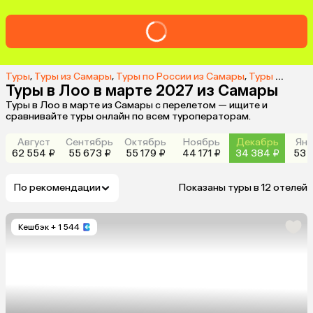
Туры
,
Туры из Самары
,
Туры по России из Самары
,
Туры в Лоо из Самары
Туры в Лоо в марте 2027 из Самары
Туры в Лоо в марте из Самары с перелетом — ищите и
сравнивайте туры онлайн по всем туроператорам.
Август
Сентябрь
Октябрь
Ноябрь
Декабрь
Янв
62 554 ₽
55 673 ₽
55 179 ₽
44 171 ₽
34 384 ₽
53 1
По рекомендации
Показаны туры в 12 отелей
Кешбэк
+ 1 544