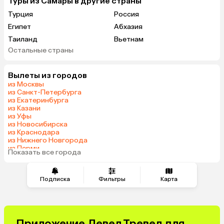
Туры из Самары в другие страны
Турция
Россия
Египет
Абхазия
Таиланд
Вьетнам
Остальные страны
ОАЭ
Мальдивы
Грузия
Беларусь
Вылеты из городов
Армения
Шри-Ланка
из Москвы
Казахстан
Азербайджан
из Санкт-Петербурга
из Екатеринбурга
Узбекистан
Сербия
из Казани
Катар
Киргизия
из Уфы
из Новосибирска
Гонконг
Саудовская Аравия
из Краснодара
Таджикистан
Венгрия
из Нижнего Новгорода
из Перми
Показать все города
из Челябинска
Подписка
Фильтры
Карта
Приложение Левел.Тревел для