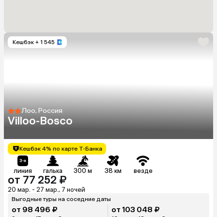
Кешбэк
+ 1 545
Лоо, Россия
Villoo-Bosco
Кешбэк 4% по карте Т-Банка
линия
галька
300 м
38 км
везде
от 77 252 ₽
20 мар. - 27 мар., 7 ночей
Выгодные туры на соседние даты
от 98 496 ₽
от 103 048 ₽