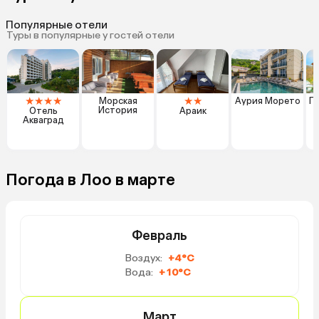
Популярные отели
Туры в популярные у гостей отели
★
★
★
★
★
★
Морская
Аурия Морето
Г
История
Отель
Араик
Акваград
Погода в Лоо в марте
Февраль
Воздух:
+4°C
Вода:
+10°C
Март