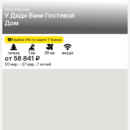
Лоо, Россия
У Дяди Вани Гостевой
Дом
Кешбэк 4% по карте Т-Банка
галька
1 км
55 км
везде
от 58 841 ₽
20 мар. - 27 мар., 7 ночей