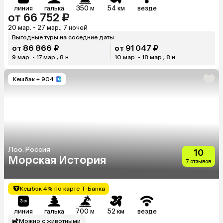
линия
галька
350 м
54 км
везде
от 66 752 ₽
20 мар. - 27 мар., 7 ночей
Выгодные туры на соседние даты
от 86 866 ₽
от 91 047 ₽
9 мар. - 17 мар., 8 н.
10 мар. - 18 мар., 8 н.
Кешбэк
+ 904
Лоо, Россия
10
Морская История
7 отзывов
Кешбэк 4% по карте Т-Банка
линия
галька
700 м
52 км
везде
Можно с животными