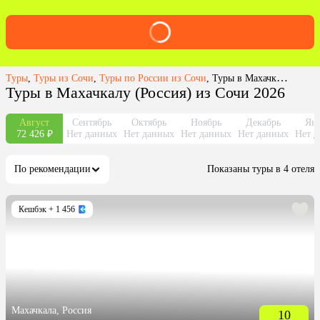
Туры
,
Туры из Сочи
,
Туры по России из Сочи
,
Туры в Махачкалу из Сочи
Туры в Махачкалу (Россия) из Сочи 2026
Август
Сентябрь
Октябрь
Ноябрь
Декабрь
Янв
72 426 ₽
Нет данных
Нет данных
Нет данных
Нет данных
Нет д
По рекомендации
Показаны туры в 4 отеля
Кешбэк
+ 1 456
Махачкала, Россия
10