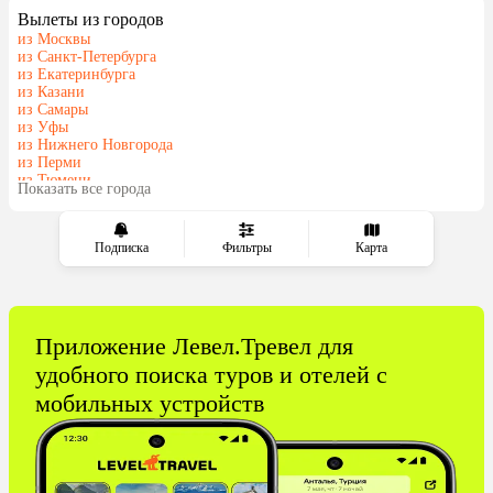
Вылеты из городов
Израиль
Гонконг
из Москвы
Венгрия
из Санкт-Петербурга
из Екатеринбурга
из Казани
из Самары
из Уфы
из Нижнего Новгорода
из Перми
из Тюмени
Показать все города
из Челябинска
Подписка
Фильтры
Карта
Приложение Левел.Тревел для
удобного поиска туров и отелей с
мобильных устройств