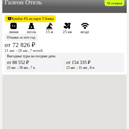
Галеон Отель
58 отзывов
Кешбэк 4% по карте Т-Банка
линия
песок
15 м
25 км
везде
Отзывы за этот год
от 72 826 ₽
21 авг. - 28 авг., 7 ночей
Выгодные туры на соседние даты
от 88 552 ₽
от 154 335 ₽
23 авг. - 30 авг., 7 н.
23 авг. - 31 авг., 8 н.