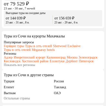
от 79 529 ₽
23 авг. - 30 авг., 7 ночей
Выгодные туры на соседние даты
от 144 039 ₽
от 156 659 ₽
23 авг. - 31 авг., 8 н.
23 авг. - 29 авг., 6 н.
Туры из Сочи на курорты Махачкалы
Популярные запросы
Горящие туры
·
Туры в сеть отелей Sherwood Exclusive
·
Туры в сеть отелей Megasaray hotels
Регионы
Адлер
·
Имеретинский курорт
·
Калининград
·
Москва
·
Зеленоградск
·
Кисловодск
·
Хостинский район
·
Ессентуки
·
Дербент
·
Пятигорск
·
Показать все регионы
Туры из Сочи в другие страны
Турция
Россия
Египет
Таиланд
Вьетнам
ОАЭ
Остальные страны
Беларусь
Армения
Казахстан
Черногория