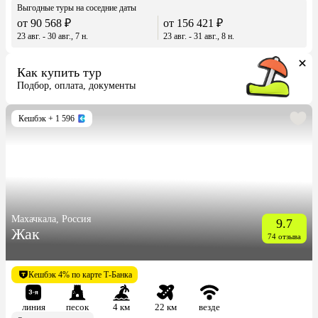
Выгодные туры на соседние даты
от 90 568 ₽
от 156 421 ₽
23 авг. - 30 авг., 7 н.
23 авг. - 31 авг., 8 н.
Как купить тур
Подбор, оплата, документы
Кешбэк
+ 1 596
Махачкала, Россия
9.7
Жак
74 отзыва
Кешбэк 4% по карте Т-Банка
линия
песок
4 км
22 км
везде