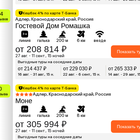
.4
Кешбэк 4% по карте Т-Банка
Адлер, Краснодарский край, Россия
зывов
Гостевой Дом Ромашка
линия
галька
200 м
6 км
везде
от 208 814 ₽
Показать т
27 авг. - 11 сент., 15 ночей
Выгодные туры на соседние даты
от 214 437 ₽
от 229 030 ₽
от 265 333 ₽
16 авг. - 31 авг., 15 н.
22 авг. - 6 сент., 15 н.
14 авг. - 29 авг., 1
0
Кешбэк 4% по карте Т-Банка
Адлер, Краснодарский край, Россия
тзыва
Моне
линия
галька
200 м
8 км
от 305 994 ₽
Показать т
27 авг. - 11 сент., 15 ночей
Выгодные туры на соседние даты