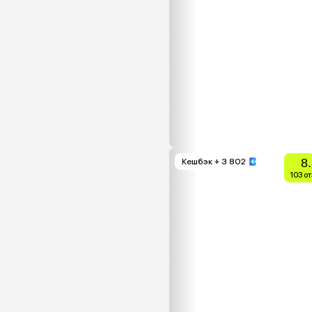
8
Кешбэк
+ 3 802
103 о