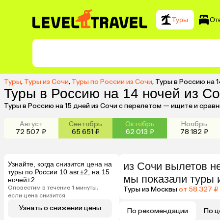
Туры
От
Туры
,
Туры из Сочи
,
Туры по России из Сочи
,
Туры в Россию на 1
Туры в Россию на 14 ночей из С
Туры в Россию на 15 дней из Сочи с перелетом — ищите и срав
Август
Сентябрь
Октябрь
Ноябрь
72 507 ₽
65 651 ₽
62 013 ₽
78 182 ₽
Узнайте, когда снизится цена на
из
Сочи
вылетов н
туры по России 10 авг.±2, на 15
мы показали туры
ночей±2
Оповестим в течение 1 минуты,
Туры из Москвы
от 58 327 ₽
если цена снизится
Узнать о снижении цены
По рекомендации
По ц