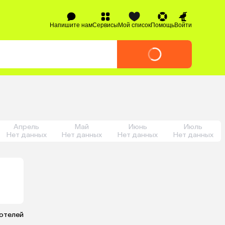
Напишите нам
Сервисы
Мой список
Помощь
Войти
Апрель
Май
Июнь
Июль
Нет данных
Нет данных
Нет данных
Нет данных
 отелей