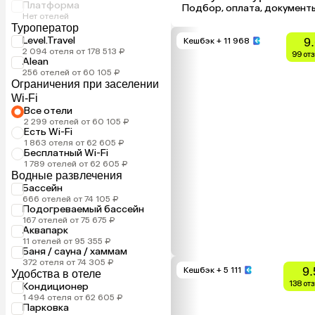
Платформа
Подбор, оплата, документ
Нет отелей
Туроператор
Level.Travel
9
Кешбэк
+ 11 968
2 094 отеля от 178 513 ₽
99 от
Alean
256 отелей от 60 105 ₽
Ограничения при заселении
Wi-Fi
Все отели
2 299 отелей от 60 105 ₽
Есть Wi-Fi
1 863 отеля от 62 605 ₽
Бесплатный Wi-Fi
1 789 отелей от 62 605 ₽
Водные развлечения
Бассейн
666 отелей от 74 105 ₽
Подогреваемый бассейн
167 отелей от 75 675 ₽
Аквапарк
11 отелей от 95 355 ₽
Баня / сауна / хаммам
372 отеля от 74 305 ₽
9.
Кешбэк
+ 5 111
Удобства в отеле
138 от
Кондиционер
1 494 отеля от 62 605 ₽
Парковка