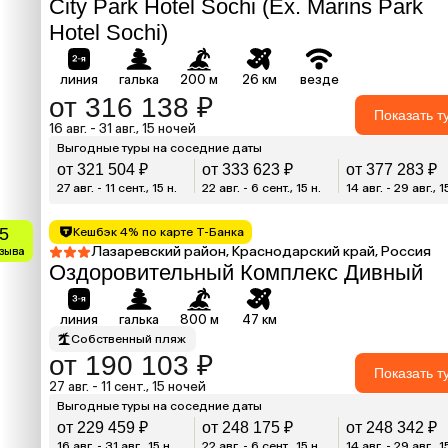
City Park Hotel Sochi (Ex. Marins Park
Hotel Sochi)
линия
галька
200 м
26 км
везде
от 316 138 ₽
Показать т
16 авг. - 31 авг., 15 ночей
Выгодные туры на соседние даты
от 321 504 ₽
от 333 623 ₽
от 377 283 ₽
27 авг. - 11 сент., 15 н.
22 авг. - 6 сент., 15 н.
14 авг. - 29 авг., 1
.5
Кешбэк 4% по карте Т-Банка
Лазаревский район, Краснодарский край, Россия
тзыва
Оздоровительный Комплекс Дивный
линия
галька
800 м
47 км
Собственный пляж
от 190 103 ₽
Показать т
27 авг. - 11 сент., 15 ночей
Выгодные туры на соседние даты
от 229 459 ₽
от 248 175 ₽
от 248 342 ₽
16 авг. - 31 авг., 15 н.
22 авг. - 6 сент., 15 н.
14 авг. - 29 авг., 1