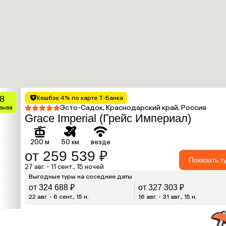
.8
Кешбэк 4% по карте Т-Банка
Эсто-Садок, Краснодарский край, Россия
тзыва
Grace Imperial (Грейс Империал)
200 м
50 км
везде
от 259 539 ₽
Показать т
27 авг. - 11 сент., 15 ночей
Выгодные туры на соседние даты
от 324 688 ₽
от 327 303 ₽
22 авг. - 6 сент., 15 н.
16 авг. - 31 авг., 15 н.