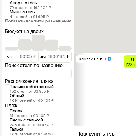
Апарт-отель
79 отелей от 162 902 ₽
Мини-отель
41 отелей от 91 605 ₽
Показать все типы размещения
Бюджет на двоих
от
₽
до
₽
9
Кешбэк
+ 5 190
Поиск отеля по названию
522 о
Расположение пляжа
Только собственный
102 отеля от 83 955 ₽
Общий
1 691 отелей от 60 105 ₽
Пляж
Песок
154 отеля от 60 105 ₽
Песок с галькой
208 отелей от 65 980 ₽
Галька
Как купить тур
1 278 отелей от 64 305 ₽