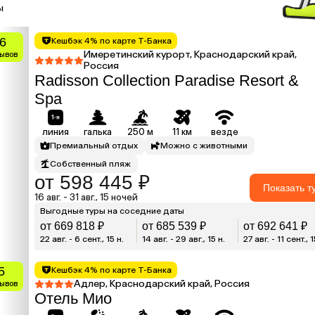
ы
.6
Кешбэк 4% по карте Т-Банка
Имеретинский курорт, Краснодарский край,
зывов
Россия
Radisson Collection Paradise Resort &
Spa
линия
галька
250 м
11 км
везде
Премиальный отдых
Можно с животными
Собственный пляж
от 598 445 ₽
Показать т
16 авг. - 31 авг., 15 ночей
Выгодные туры на соседние даты
от 669 818 ₽
от 685 539 ₽
от 692 641 ₽
22 авг. - 6 сент., 15 н.
14 авг. - 29 авг., 15 н.
27 авг. - 11 сент., 1
5
Кешбэк 4% по карте Т-Банка
Адлер, Краснодарский край, Россия
зывов
Отель Мио