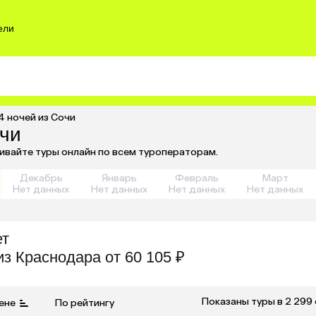
ели
4 ночей из Сочи
очи
нивайте туры онлайн по всем туроператорам.
Декабрь
Январь
Февраль
Март
Нет данных
Нет данных
Нет данных
Нет данных
ет
из
Краснодара
от 60 105 ₽
Показаны туры в 2 299
ене
По рейтингу