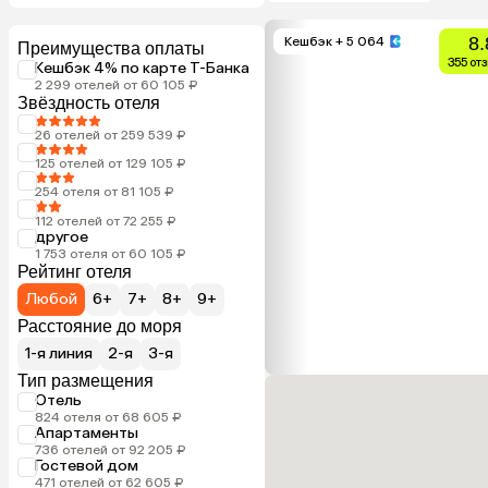
8.
Кешбэк
+ 5 064
Преимущества оплаты
355 от
Кешбэк 4% по карте Т-Банка
2 299 отелей от 60 105 ₽
Звёздность отеля
26 отелей от 259 539 ₽
125 отелей от 129 105 ₽
254 отеля от 81 105 ₽
112 отелей от 72 255 ₽
другое
1 753 отеля от 60 105 ₽
Рейтинг отеля
Любой
6+
7+
8+
9+
Расстояние до моря
1-я линия
2-я
3-я
Тип размещения
Отель
824 отеля от 68 605 ₽
Апартаменты
736 отелей от 92 205 ₽
Гостевой дом
471 отелей от 62 605 ₽