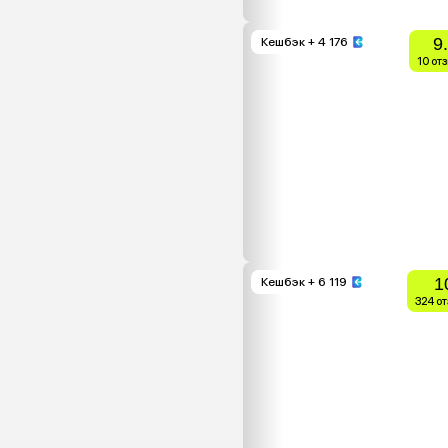
9
Кешбэк
+ 4 176
10 от
1
Кешбэк
+ 6 119
324 о