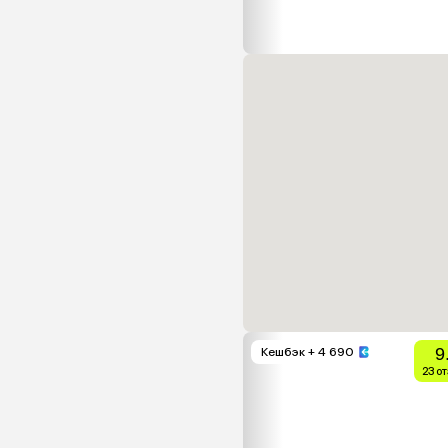
9
Кешбэк
+ 4 690
23 о