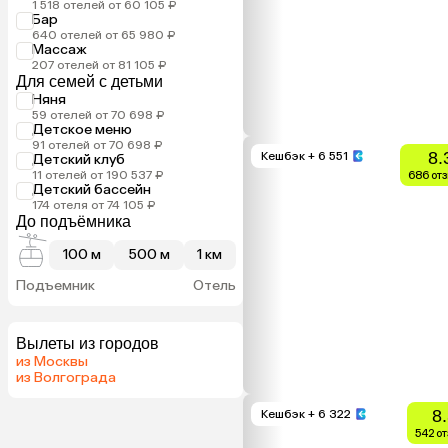
1 518 отелей от 60 105 ₽
Бар
640 отелей от 65 980 ₽
Массаж
207 отелей от 81 105 ₽
Для семей с детьми
Няня
59 отелей от 70 698 ₽
Детское меню
91 отелей от 70 698 ₽
8.
Кешбэк
+ 6 551
Детский клуб
11 отелей от 190 537 ₽
686 от
Детский бассейн
174 отеля от 74 105 ₽
До подъёмника
100 м
500 м
1 км
Подъемник
Отель
Вылеты из городов
из Москвы
из Волгограда
8
Кешбэк
+ 6 322
542 о