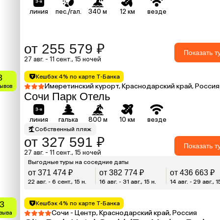
линия
пес./гал.
340 м
12 км
везде
от 255 579 ₽
Показать т
27 авг. - 11 сент., 15 ночей
3
Кешбэк 4% по карте Т-Банка
Имеретинский курорт, Краснодарский край, Россия
зывов
Сочи Парк Отель
линия
галька
800 м
10 км
везде
Собственный пляж
от 327 591 ₽
Показать т
27 авг. - 11 сент., 15 ночей
Выгодные туры на соседние даты
от 371 474 ₽
от 382 774 ₽
от 436 663 ₽
22 авг. - 6 сент., 15 н.
16 авг. - 31 авг., 15 н.
14 авг. - 29 авг., 1
.3
Кешбэк 4% по карте Т-Банка
Сочи - Центр, Краснодарский край, Россия
тзыва