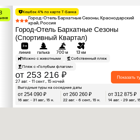
8
Кешбэк 4% по карте Т-Банка
Город-Отель Бархатные Сезоны, Краснодарский
зывов
край, Россия
Город-Отель Бархатные Сезоны
(Спортивный Квартал)
линия
галька
700 м
13 км
Можно с животными
Собственный пляж
Пляж с «Голубым флагом»
от 253 216 ₽
Показать т
27 авг. - 11 сент., 15 ночей
Выгодные туры на соседние даты
от 254 090 ₽
от 260 260 ₽
от 312 875 ₽
16 авг. - 31 авг., 15 н.
22 авг. - 6 сент., 15 н.
14 авг. - 29 авг., 1