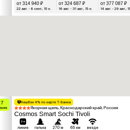
от 314 940 ₽
от 324 687 ₽
от 377 087 ₽
22 авг. - 6 сент., 15 н.
16 авг. - 31 авг., 15 н.
14 авг. - 29 авг., 1
.7
Кешбэк 4% по карте Т-Банка
Якорная щель, Краснодарский край, Россия
тзыва
Cosmos Smart Sochi Tivoli
линия
галька
270 м
65 км
везде